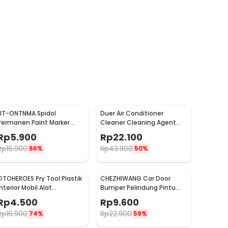
LIT-ONTNMA Spidol
Duer Air Conditioner
Permanen Paint Marker
Cleaner Cleaning Agent
Drawing Painting Oil Base -
Pembersih AC Rumah
Rp
5.900
Rp
22.100
MP-01
500ml - QUY1640
Rp
16.900
Rp
43.900
66%
50%
OTOHEROES Pry Tool Plastik
CHEZHIWANG Car Door
Interior Mobil Alat
Bumper Pelindung Pintu
Pengungkit Set 4 PCS -
Mobil Anti Gores 8 PCS -
Rp
4.500
Rp
9.600
AA16
HT-001
Rp
16.900
Rp
22.900
74%
59%