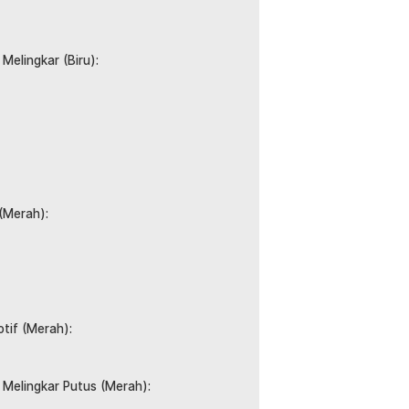
n alkohol untuk hasil akhir yang bersih
Melingkar (Biru):
:
ss Car Dent Removal - Y-024
(Merah):
tif (Merah):
 Melingkar Putus (Merah):