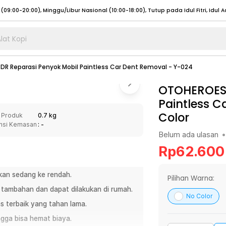
lat Kopi
umat (07:00 - 20:00), Sabtu - Minggu (08:00 - 20:00), Tutup pada Idul Fitri
Sele
R Reparasi Penyok Mobil Paintless Car Dent Removal - Y-024
:00 - 20:00), Sabtu - Minggu/ Libur Nasional (08:00 - 17:00)
Selengkapnya
:00 - 20:00), Sabtu - Minggu/ Libur Nasional (08:00 - 17:00)
OTOHEROES 
Selengkapnya
Paintless C
 (09:00-20:00), Minggu/Libur Nasional (12:00-20:00), Tutup pada Idul Fitri
Sele
Color
 Produk
0.7 kg
 (09:00-20:00), Minggu/Libur Nasional (12:00-20:00), Tutup pada Idul Fitri
Sele
nsi Kemasan
: -
Belum ada ulasan
•
Rp
62.600
kan sedang ke rendah.
umat (07:00 - 20:00), Sabtu - Minggu (08:00 - 20:00), Tutup pada Idul Fitri
Sele
Pilihan Warna:
ambahan dan dapat dilakukan di rumah.
:00 - 20:00), Sabtu - Minggu/ Libur Nasional (08:00 - 17:00)
Selengkapnya
No Color
as terbaik yang tahan lama.
:00 - 20:00), Sabtu - Minggu/ Libur Nasional (08:00 - 17:00)
Selengkapnya
ngga bisa hemat biaya.