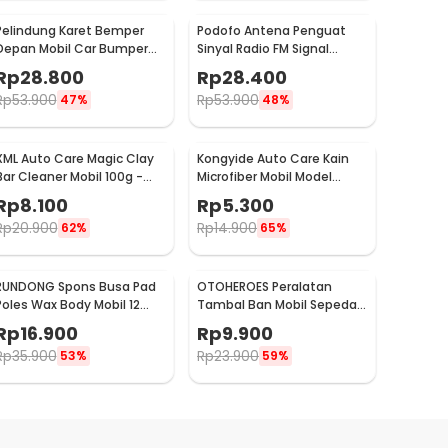
Pelindung Karet Bemper
Podofo Antena Penguat
Depan Mobil Car Bumper
Sinyal Radio FM Signal
Guard 57mm 2.5M
Amplifier untuk Mobil -
Rp
28.800
Rp
28.400
ANT-208
Rp
53.900
Rp
53.900
47%
48%
XML Auto Care Magic Clay
Kongyide Auto Care Kain
Bar Cleaner Mobil 100g -
Microfiber Mobil Model
QW89
Bundar - L-20
Rp
8.100
Rp
5.300
Rp
20.900
Rp
14.900
62%
65%
RUNDONG Spons Busa Pad
OTOHEROES Peralatan
Poles Wax Body Mobil 12
Tambal Ban Mobil Sepeda
PCS - R2010
Motor Tubeless - KBTB02
Rp
16.900
Rp
9.900
Rp
35.900
Rp
23.900
53%
59%