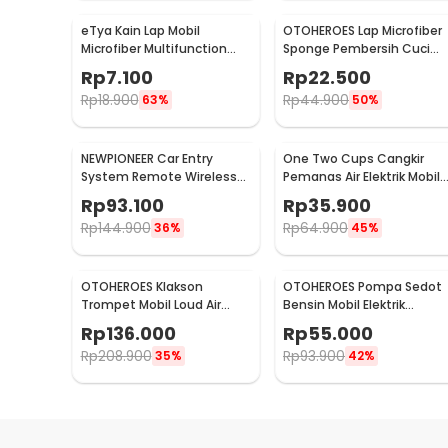
eTya Kain Lap Mobil
OTOHEROES Lap Microfiber
Microfiber Multifunction
Sponge Pembersih Cuci
Cleaning Cloth 30x39cm -
Mobil Motor - TP266
Rp
7.100
Rp
22.500
H-10
Rp
18.900
Rp
44.900
63%
50%
NEWPIONEER Car Entry
One Two Cups Cangkir
System Remote Wireless
Pemanas Air Elektrik Mobil
12V Door Lock Mobil - CK18
Travel Mug 450ml - NJ88
Rp
93.100
Rp
35.900
Rp
144.900
Rp
64.900
36%
45%
OTOHEROES Klakson
OTOHEROES Pompa Sedot
Trompet Mobil Loud Air
Bensin Mobil Elektrik
Horn 150dB 12V - JD4001
Transfer Pump 38mm DC
Rp
136.000
Rp
55.000
12V - CT-14
Rp
208.900
Rp
93.900
35%
42%