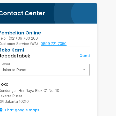
Contact Center
Pembelian Online
Telp : (021) 39 700 200
Customer Service (WA) :
0899 721 7050
Toko Kami
Jabodetabek
Ganti
Lokasi
Jakarta Pusat
Toko
Bendungan Hilir Raya Blok G1 No. 10
Jakarta Pusat
DKI Jakarta
10210
Lihat google maps