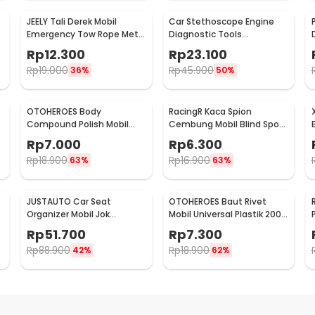
JEELY Tali Derek Mobil
Car Stethoscope Engine
Emergency Tow Rope Metal
Diagnostic Tools
Buckle U-Type 2.7M - JL30
Stetoskop Mesin Mobil -
Rp
12.300
Rp
23.100
W80582
Rp
19.000
Rp
45.900
36%
50%
OTOHEROES Body
RacingR Kaca Spion
Compound Polish Mobil
Cembung Mobil Blind Spot
Penghilang Goresan 15g
Wide Angle 50mm 2 Pcs -
Rp
7.000
Rp
6.300
with Spons - YYC-508
J0027
Rp
18.900
Rp
16.900
63%
63%
JUSTAUTO Car Seat
OTOHEROES Baut Rivet
Organizer Mobil Jok
Mobil Universal Plastik 200
Belakang Gantungan
PCS - PE02
Rp
51.700
Rp
7.300
Barang Tisu - Z-354
Rp
88.900
Rp
18.900
42%
62%