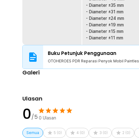
- Diameter ±35 mm
- Diameter ±31 mm
- Diameter ±24 mm
- Diameter ±19 mm
- Diameter ±15 mm
- Diameter ±11 mm
Buku Petunjuk Penggunaan
OTOHEROES PDR Reparasi Penyok Mobil Paintles
Galeri
Ulasan
0
/5
0
Ulasan
Semua
5
(
0
)
4
(
0
)
3
(
0
)
2
(
0
)