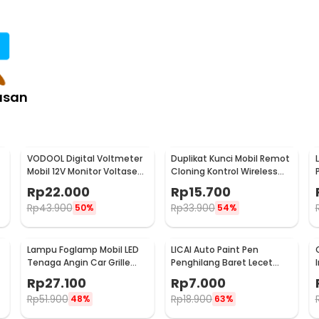
asan
VODOOL Digital Voltmeter
Duplikat Kunci Mobil Remot
Mobil 12V Monitor Voltase
Cloning Kontrol Wireless
-
Baterai LED Display - QY836
433.92MHz 1 PCS - WE32
Rp
22.000
Rp
15.700
Rp
43.900
Rp
33.900
50%
54%
Lampu Foglamp Mobil LED
LICAI Auto Paint Pen
r
Tenaga Angin Car Grille
Penghilang Baret Lecet
Light Wind Power 2 PCS -
Mobil Scratch Removal 12ml
Rp
27.100
Rp
7.000
XY044
Rp
51.900
Rp
18.900
48%
63%