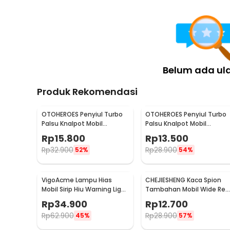
Belum ada ul
Produk Rekomendasi
OTOHEROES Penyiul Turbo
OTOHEROES Penyiul Turbo
Palsu Knalpot Mobil
Palsu Knalpot Mobil
Whistler 1000-2400cc L -
Whistler 1000-1800cc M 1.6
Rp
15.800
Rp
13.500
TUR007
2.0 - TUR007
Rp
32.900
Rp
28.900
52%
54%
VigoAcme Lampu Hias
CHEJIESHENG Kaca Spion
Mobil Sirip Hiu Warning Light
Tambahan Mobil Wide Rea
Solar Energy 8 LED - FZWJSD
View Anti Blind Spot - SY-
Rp
34.900
Rp
12.700
080
Rp
62.900
Rp
28.900
45%
57%