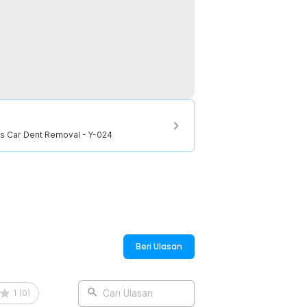
s Car Dent Removal - Y-024
Beri Ulasan
1
(
0
)
Cari Ulasan