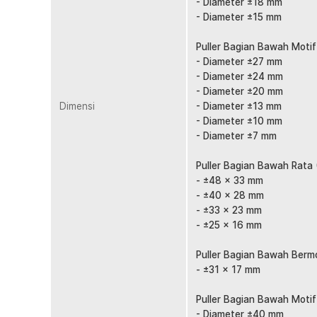
- Diameter ±18 mm
kembali rata. Sisa lem bisa dibersihkan dengan semprota
- Diameter ±15 mm
tanpa bekas.
Puller Bagian Bawah Motif 
Kelengkapan Produk
- Diameter ±27 mm
- Diameter ±24 mm
Rincian yang Anda dapatkan untuk pembelian produk ini
- Diameter ±20 mm
1 x OTOHEROES PDR Reparasi Penyok Mobil Paintle
Dimensi
- Diameter ±13 mm
30 x Puller Kit
- Diameter ±10 mm
1 x Panduan Penggunaan
- Diameter ±7 mm
Puller Bagian Bawah Rata 
- ±48 x 33 mm
- ±40 x 28 mm
- ±33 x 23 mm
- ±25 x 16 mm
Puller Bagian Bawah Bermo
- ±31 x 17 mm
Puller Bagian Bawah Motif
- Diameter ±40 mm