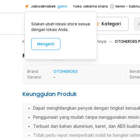
Jabodetabek
ganti
Toko Jakarta Utara
Toko Tangerang
Kategori
A
Silakan ubah lokasi store sesuai
Toko Cikupa
dengan lokasi Anda.
Pick n Go Jakarta Barat
Senin - J
Hobby
Mobil
Aksesoris Mobil Lainnya
OTOHEROES PD
Mengerti
Pick n Go Bekasi
Senin - Jumat (08
Pick n Go Depok
Senin - Jumat (08
Rincian Produk
Toko Jakarta Pusat
Senin - Sabtu
Brand
OTOHEROES
Berat
Toko Jakarta Barat
Senin - Sabtu
Garansi
-
Dime
Toko Jakarta Utara
Toko Tangerang
Keunggulan Produk
Toko Cikupa
Dapat menghilangkan penyok dengan tingkat kerusa
Pick n Go Jakarta Barat
Senin - J
Penggunaan yang mudah tanpa menggunakan mesin t
Pick n Go Bekasi
Senin - Jumat (08
Terbuat dari bahan aluminium, karet, dan ABS kualit
Pick n Go Depok
Senin - Jumat (08
Tidak perlu repot memperbaiki mobil ke bengkel sehi