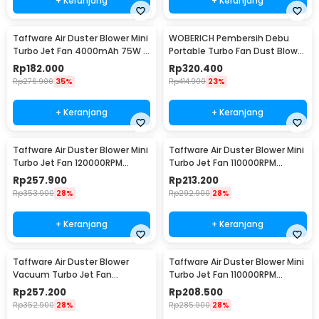
+ Keranjang
+ Keranjang
Taffware Air Duster Blower Mini
WOBERICH Pembersih Debu
Turbo Jet Fan 4000mAh 75W -
Portable Turbo Fan Dust Blower
X3-S
21V 31000RPM - WH-310
Rp
182.000
Rp
320.400
Rp
276.900
35%
Rp
414.900
23%
+ Keranjang
+ Keranjang
Taffware Air Duster Blower Mini
Taffware Air Duster Blower Mini
Turbo Jet Fan 120000RPM
Turbo Jet Fan 110000RPM
5200mAh 184W - Z1
4000mAh 110W - M4
Rp
257.900
Rp
213.200
Rp
353.900
28%
Rp
292.900
28%
+ Keranjang
+ Keranjang
Taffware Air Duster Blower
Taffware Air Duster Blower Mini
Vacuum Turbo Jet Fan
Turbo Jet Fan 110000RPM
130000RPM 8000Pa 184W - P30
4000mAh 110W Standard
Rp
257.200
Rp
208.500
Version - P70
Rp
352.900
28%
Rp
285.900
28%