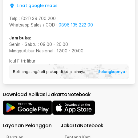
Lihat google maps
Telp
:
(021) 39 700 200
Whatsapp Sales / COD
:
0896 135 222 00
Jam buka:
Senin - Sabtu
:
09:00
-
20:00
Minggu/Libur Nasional
:
12:00
-
20:00
Idul Fitri
: libur
Selengkapnya
Beli langsung/self pickup di kota lainnya
Download Aplikasi JakartaNotebook
Layanan Pelanggan
JakartaNotebook
Bantuan
Tentang Kami