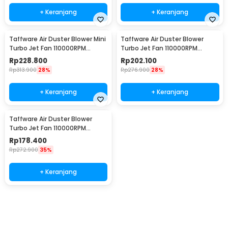
+ Keranjang
+ Keranjang
Taffware Air Duster Blower Mini
Taffware Air Duster Blower
Turbo Jet Fan 110000RPM
Turbo Jet Fan 110000RPM
4000mAh 110W Vacuum
2000mAh 110W - Z2
Rp
228.800
Rp
202.100
Version - P70
Rp
313.900
28%
Rp
276.900
28%
+ Keranjang
+ Keranjang
Taffware Air Duster Blower
Turbo Jet Fan 110000RPM
4000mAh 100W - Y1
Rp
178.400
Rp
272.900
35%
+ Keranjang
Ingatkan Saya