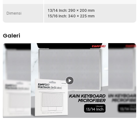
dalam 2 pilihan ukuran yang bisa digunakan pada laptop mulai dari
ukuran 13/14 Inch dan 15/16 Inch.
13/14 Inch: 290 x 200 mm
Dimensi
15/16 Inch: 340 x 225 mm
Fitur
Bahan Microfiber Berkualitas
Galeri
Kain keyboard laptop ini terbuat dari bahan serat microfiber
berkualitas yang punya daya serap tinggi. Karakter ini membuat
produk TaffGO aman digunakan untuk mengelap atau
membersihkan layar laptop dari debu atau kotoran. Permukaan
yang halus tidak akan membuat layar laptop tergores atau lecet
saat dibersihkan.
Kain Lap Multifungsi
Tidak perlu repot membeli keyboard cover dan juga kain lap
microfiber secara terpisah. Kain keyboard laptop dari TaffGO hadir
sebagai produk multifungsi yang dapat digunakan untuk menutup
bagian keyboard serta membersihkan laptop secara bersamaan.
2 Pilihan Ukuran
TaffGO membuat produknya dengan 2 pilihan ukuran, yakni 290 x
200 mm dan 340 x 225 mm. Kedua ukuran ini dapat digunakan untuk
menutup keyboard dan membersihkan laptop dengan ukuran 13/14
Inch dan 15/16 Inch.