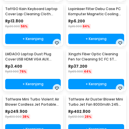
TaffGO Kain Keyboard Laptop
Lopinkaer Filter Debu Case PC
Cover Lap Cleaning Cloth
Komputer Magnetic Cooling
Microfiber 13/14 Inch - E-02
Dust Net - A2
Rp
13.800
Rp
6.200
Rp
30.900
56%
Rp
16.900
64%
+ Keranjang
+ Keranjang
LMDAOO Laptop Dust Plug
Xingzhi Fiber Optic Cleaning
Cover USB HDMI VGA AUX
Pen for Cleaning SC FC ST
Silicone 16 PCS - A2
Interface 2.5mm - X-100
Rp
3.400
Rp
37.200
Rp
13.900
76%
Rp
65.900
44%
+ Keranjang
+ Keranjang
Taffware Mini Turbo Violent Air
Taffware Air Duster Blower Mini
Blower Cordless Jet Portable
Turbo Jet Fan 8000mAh 245W
130000RPM - P30
with Nozzle - C29
Rp
249.900
Rp
402.800
Rp
400.900
38%
Rp
551.900
28%