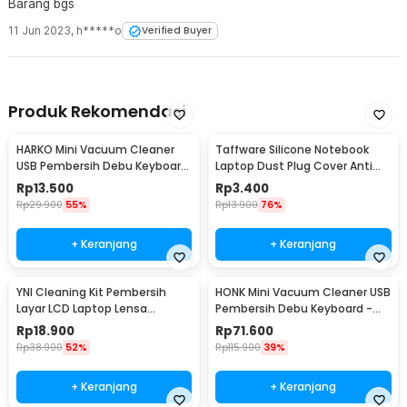
Barang bgs
11 Jun 2023
,
h*****o
Verified Buyer
Produk Rekomendasi
HARKO Mini Vacuum Cleaner
Taffware Silicone Notebook
USB Pembersih Debu Keyboard
Laptop Dust Plug Cover Anti
Laptop PC - FD-368
Debu 13 PCS - A1
Rp
13.500
Rp
3.400
Rp
29.900
55%
Rp
13.900
76%
+ Keranjang
+ Keranjang
YNI Cleaning Kit Pembersih
HONK Mini Vacuum Cleaner USB
Layar LCD Laptop Lensa
Pembersih Debu Keyboard -
Kamera - KCL-1016
HK-6019
Rp
18.900
Rp
71.600
Rp
38.900
52%
Rp
115.900
39%
+ Keranjang
+ Keranjang