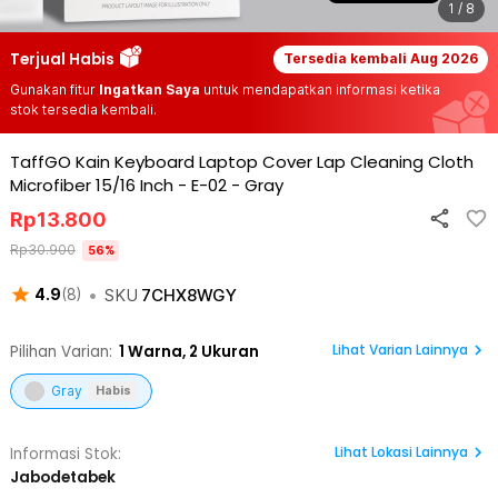
1 / 8
Terjual Habis
Tersedia kembali
Aug 2026
Gunakan fitur
Ingatkan Saya
untuk mendapatkan informasi ketika
stok tersedia kembali.
TaffGO Kain Keyboard Laptop Cover Lap Cleaning Cloth
Microfiber 15/16 Inch - E-02
-
Gray
Rp
13.800
Rp
30.900
56
%
•
SKU
7CHX8WGY
4.9
(
8
)
Lihat Varian Lainnya
Pilihan Varian:
1
Warna,
2 Ukuran
Gray
Habis
Lihat
Lokasi Lainnya
Informasi Stok:
Jabodetabek