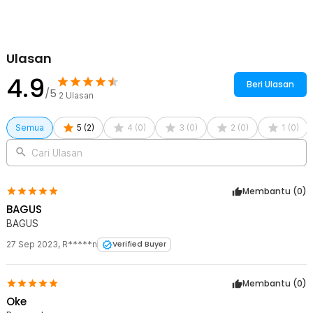
Kelengkapan Produk
Rincian yang Anda dapatkan untuk pembelian produk ini:
1 x TaffGO Kain Keyboard Laptop Cover Lap Cleaning Cloth
Microfiber - E-02
Ulasan
4.9
Beri Ulasan
/5
2
Ulasan
Semua
5
(
2
)
4
(
0
)
3
(
0
)
2
(
0
)
1
(
0
)
Cari Ulasan
Membantu (
0
)
BAGUS
BAGUS
27 Sep 2023
,
R*****n
Verified Buyer
Membantu (
0
)
Oke