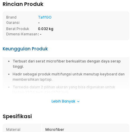
Rincian Produk
Brand
TaffGO
Garansi
-
Berat Produk
0.032 kg
Dimensi Kemasan
: -
Keunggulan Produk
Terbuat dari serat microfiber berkualitas dengan daya serap
tinggi.
Hadir sebagai produk multifungsi untuk menutup keyboard dan
membersihkan laptop.
Tersedia dalam 2 pilihan ukuran yang bisa digunakan untuk
laptop 13/14 Inch dan 15/16 Inch.
Lebih Banyak
Overview
Kain keyboard laptop dari TaffGO hadir sebagai produk multifungsi yang
Spesifikasi
bisa Anda gunakan untuk berbagai kebutuhan. Terbuat dari bahan
microfiber dengan daya serap tinggi, alat ini dapat digunakan untuk
menutup keyboard serta membersihkan debu yang menempel. Tersedia
Material
Microfiber