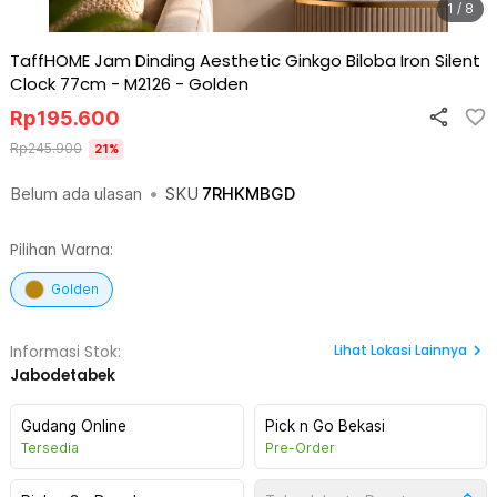
1 / 8
TaffHOME Jam Dinding Aesthetic Ginkgo Biloba Iron Silent
Clock 77cm - M2126
-
Golden
Rp
195.600
Rp
245.900
21
%
Belum ada ulasan
•
SKU
7RHKMBGD
Pilihan Warna:
Golden
Lihat
Lokasi Lainnya
Informasi Stok:
Jabodetabek
Gudang Online
Pick n Go Bekasi
Tersedia
Pre-Order