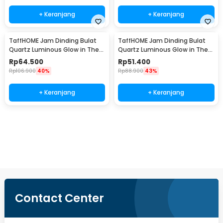
+ Keranjang
+ Keranjang
TaffHOME Jam Dinding Bulat
TaffHOME Jam Dinding Bulat
Quartz Luminous Glow in The
Quartz Luminous Glow in The
Dark 30cm MDB3
Dark 30cm MDB4
Rp
64.500
Rp
51.400
Rp
106.900
40%
Rp
88.900
43%
+ Keranjang
+ Keranjang
Beli Sekarang
Contact Center