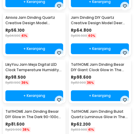
+ Keranjang
+ Keranjang
Ainivia Jam Dinding Quartz
Jam Dinding DIY Quartz
Creative Design Model
Creative Design Model Deer
Luminous 30cm - MM61WC
Head 80cm - Q8073
Rp
56.100
Rp
64.800
Rp
94.900
41%
Rp
106.900
40%
+ Keranjang
+ Keranjang
LikyYou Jam Meja Digital LED
TaffHOME Jam Dinding Besar
Clock Temperature Humidity
DIY Giant Clock Glow in The
Control - CYP-105
Dark 90-100cm - DIY-106
Rp
98.500
Rp
98.600
Rp
151.900
36%
Rp
151.900
36%
+ Keranjang
+ Keranjang
TaffHOME Jam Dinding Besar
TaffHOME Jam Dinding Bulat
DIY Glow in The Dark 90-100cm
Quartz Luminous Glow in The
- JM-03
Dark 30cm MDB1
Rp
81.600
Rp
62.200
Rp
129.900
38%
Rp
103.900
41%