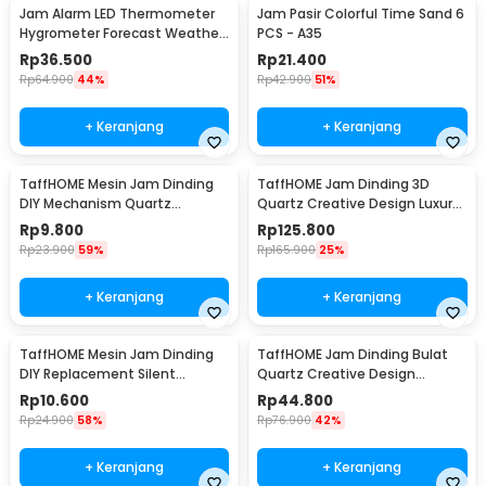
Jam Alarm LED Thermometer
Jam Pasir Colorful Time Sand 6
Hygrometer Forecast Weather
PCS - A35
Station - 2159T
Rp
36.500
Rp
21.400
Rp
64.900
44%
Rp
42.900
51%
+ Keranjang
+ Keranjang
TaffHOME Mesin Jam Dinding
TaffHOME Jam Dinding 3D
DIY Mechanism Quartz
Quartz Creative Design Luxury
Replacement Sparepart -
Diamond 33cm - T6807
Rp
9.800
Rp
125.800
5168-S
Rp
23.900
59%
Rp
165.900
25%
+ Keranjang
+ Keranjang
TaffHOME Mesin Jam Dinding
TaffHOME Jam Dinding Bulat
DIY Replacement Silent
Quartz Creative Design
Movement Quartz - 5168-S
Modern 29cm - H6588
Rp
10.600
Rp
44.800
Rp
24.900
58%
Rp
76.900
42%
+ Keranjang
+ Keranjang