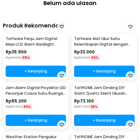
tersedia, misalnya paku.
Belum ada ulasan
Kelengkapan Produk
Rincian yang Anda dapatkan untuk pembelian produk ini:
Produk Rekomendasi
1 x TaffHOME Jam Dinding Aesthetic Ginkgo Biloba Iron Silent
Clock 77cm - M2126
Taffware Fanju Jam Digital
Taffware Alat Ukur Suhu
1 x Set Jarum Jam Cadangan
Meja LCD Alarm Backlight
Kelembapan Digital dengan
2 x Hook
Sensor Suhu - JP9901
Jam Alarm Kalender - HTC-2
Rp
35.900
Rp
33.000
Rp
64.900
45%
Rp
59.900
45%
+ Keranjang
+ Keranjang
Jam Alarm Digital Proyektor LED
TaffHOME Jam Dinding DIY
Penunjuk Cuaca Suhu Ruangan
Giant Quartz Silent Ukuran
- 8190
Besar 90-100cm - DIY-101
Rp
65.200
Rp
73.100
Rp
107.900
40%
Rp
117.900
38%
+ Keranjang
+ Keranjang
Weather Station Pengukur
TaffHOME Jam Dinding DIY