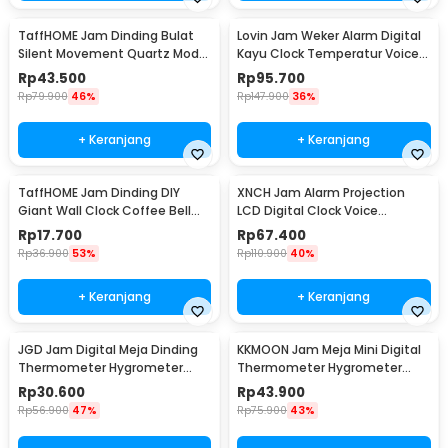
TaffHOME Jam Dinding Bulat
Lovin Jam Weker Alarm Digital
Silent Movement Quartz Model
Kayu Clock Temperatur Voice
Modern 29cm - H6589
Control - TX602
Rp
43.500
Rp
95.700
Rp
79.900
46%
Rp
147.900
36%
+ Keranjang
+ Keranjang
TaffHOME Jam Dinding DIY
XNCH Jam Alarm Projection
Giant Wall Clock Coffee Bell
LCD Digital Clock Voice
40-70cm - DIY-12
Thermometer - FJ3532
Rp
17.700
Rp
67.400
Rp
36.900
53%
Rp
110.900
40%
+ Keranjang
+ Keranjang
JGD Jam Digital Meja Dinding
KKMOON Jam Meja Mini Digital
Thermometer Hygrometer
Thermometer Hygrometer
Sensor - ZL20
Weather Station - CX220
Rp
30.600
Rp
43.900
Rp
56.900
47%
Rp
75.900
43%