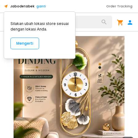
Jabodetabek
ganti
Order Tracking
Alat Kopi
Silakan ubah lokasi store sesuai
dengan lokasi Anda.
Mengerti