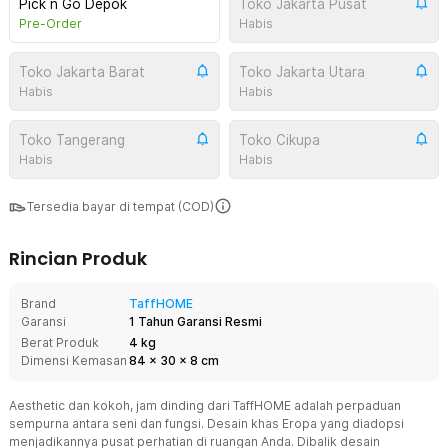
Pick n Go Depok
Toko Jakarta Pusat
Pre-Order
Habis
Toko Jakarta Barat
Toko Jakarta Utara
Habis
Habis
Toko Tangerang
Toko Cikupa
Habis
Habis
Tersedia bayar di tempat (COD)
Rincian Produk
Brand
TaffHOME
Garansi
1 Tahun Garansi Resmi
Berat Produk
4 kg
Dimensi Kemasan
84
x
30
x
8
cm
Aesthetic dan kokoh, jam dinding dari TaffHOME adalah perpaduan
sempurna antara seni dan fungsi. Desain khas Eropa yang diadopsi
menjadikannya pusat perhatian di ruangan Anda. Dibalik desain