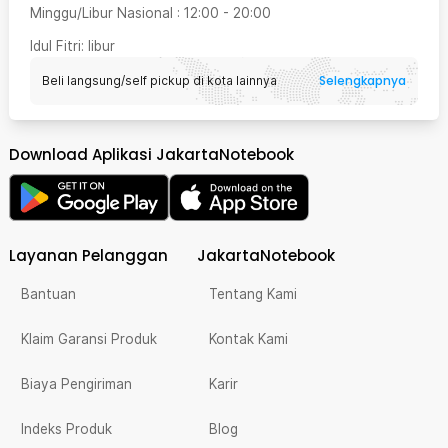
Minggu/Libur Nasional
:
12:00
-
20:00
Idul Fitri
: libur
Selengkapnya
Beli langsung/self pickup di kota lainnya
Download Aplikasi JakartaNotebook
Layanan Pelanggan
JakartaNotebook
Bantuan
Tentang Kami
Klaim Garansi Produk
Kontak Kami
Biaya Pengiriman
Karir
Indeks Produk
Blog