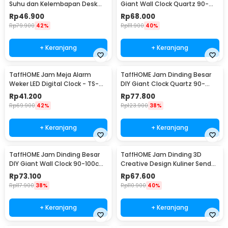
Suhu dan Kelembapan Desk
Giant Wall Clock Quartz 90-
Jam Alarm - 3210
100cm - DIY-105
Rp
46.900
Rp
68.000
Rp
79.900
42%
Rp
111.900
40%
+ Keranjang
+ Keranjang
TaffHOME Jam Meja Alarm
TaffHOME Jam Dinding Besar
Weker LED Digital Clock - TS-
DIY Giant Clock Quartz 90-
S60-W
100cm - DIY-106
Rp
41.200
Rp
77.800
Rp
69.900
42%
Rp
123.900
38%
+ Keranjang
+ Keranjang
TaffHOME Jam Dinding Besar
TaffHOME Jam Dinding 3D
DIY Giant Wall Clock 90-100cm
Creative Design Kuliner Sendok
- DIY-104
Garpu 30.5cm - T6806
Rp
73.100
Rp
67.600
Rp
117.900
38%
Rp
110.900
40%
+ Keranjang
+ Keranjang