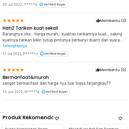
20 Jul 2022
,
I*****G
Verified Buyer
Membantu (
3
)
Hati2 Tarikan kuat sekali
Barangnya oke... harga murah... kualitas tarikannya kuat... saking
kuatnya tarikan bikin tutup pintunya berbunyi duarrr dan suara
Selengkapnya
keras kayak nutup pintunya spt org lagi marah... utk tutup pintu
sliding kaca hati2 bisa bikin kacanya pecah...
17 Jul 2022
,
P*****o
Verified Buyer
Membantu (
0
)
Bermanfaat&murah
sangat bermanfaat dan harga nya luar biasa terjangkau??
14 Jun 2022
,
N*****a
Verified Buyer
Produk Rekomendasi