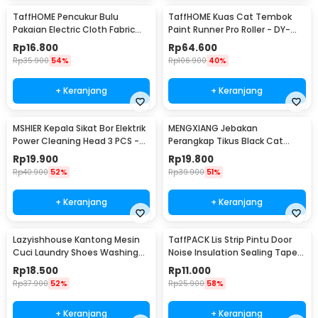
TaffHOME Pencukur Bulu
TaffHOME Kuas Cat Tembok
Pakaian Electric Cloth Fabric
Paint Runner Pro Roller - DY-
Shaver - FL-188
526
Rp
16.800
Rp
64.600
Rp
35.900
54%
Rp
106.900
40%
+ Keranjang
+ Keranjang
MSHIER Kepala Sikat Bor Elektrik
MENGXIANG Jebakan
Power Cleaning Head 3 PCS -
Perangkap Tikus Black Cat
DB003
Mousetrap 2 PCS - JB56
Rp
19.900
Rp
19.800
Rp
40.900
52%
Rp
39.900
51%
+ Keranjang
+ Keranjang
Lazyishhouse Kantong Mesin
TaffPACK Lis Strip Pintu Door
Cuci Laundry Shoes Washing
Noise Insulation Sealing Tape
Mesh Bag - 62319
5Mx3cm - B35
Rp
18.500
Rp
11.000
Rp
37.900
52%
Rp
25.900
58%
+ Keranjang
+ Keranjang