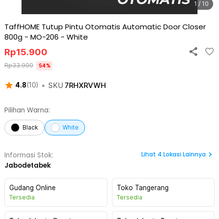
1 / 10
TaffHOME Tutup Pintu Otomatis Automatic Door Closer
800g - MO-206
-
White
Rp
15.900
Rp
33.900
54
%
•
SKU
7RHXRVWH
4.8
(
10
)
Pilihan Warna:
Black
White
Lihat
4
Lokasi Lainnya
Informasi Stok:
Jabodetabek
Gudang Online
Toko Tangerang
Tersedia
Tersedia