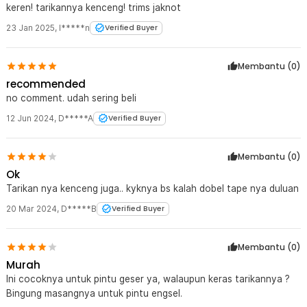
keren! tarikannya kenceng! trims jaknot
23 Jan 2025
,
I*****n
Verified Buyer
Membantu (
0
)
recommended
no comment. udah sering beli
12 Jun 2024
,
D*****A
Verified Buyer
Membantu (
0
)
Ok
Tarikan nya kenceng juga.. kyknya bs kalah dobel tape nya duluan
20 Mar 2024
,
D*****B
Verified Buyer
Membantu (
0
)
Murah
Ini cocoknya untuk pintu geser ya, walaupun keras tarikannya ?
Bingung masangnya untuk pintu engsel.