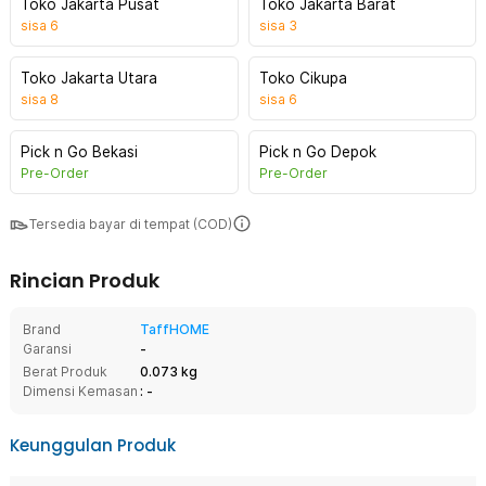
Toko Jakarta Pusat
Toko Jakarta Barat
sisa
6
sisa
3
Toko Jakarta Utara
Toko Cikupa
sisa
8
sisa
6
Pick n Go Bekasi
Pick n Go Depok
Pre-Order
Pre-Order
Tersedia bayar di tempat (COD)
Rincian Produk
Brand
TaffHOME
Garansi
-
Berat Produk
0.073 kg
Dimensi Kemasan
: -
Keunggulan Produk