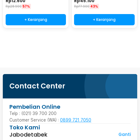
Rp
12.600
Rp
45.100
Rp
28.900
57%
Rp
77.900
43%
+ Keranjang
+ Keranjang
Beli Sekarang
Contact Center
Pembelian Online
Telp : (021) 39 700 200
Customer Service (WA) :
0899 721 7050
Toko Kami
Jabodetabek
Ganti