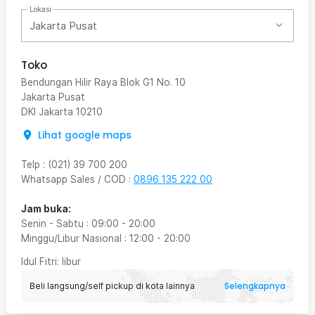
Lokasi
Jakarta Pusat
Toko
Bendungan Hilir Raya Blok G1 No. 10
Jakarta Pusat
DKI Jakarta
10210
Lihat google maps
Telp
:
(021) 39 700 200
Whatsapp Sales / COD
:
0896 135 222 00
Jam buka:
Senin - Sabtu
:
09:00
-
20:00
Minggu/Libur Nasional
:
12:00
-
20:00
Idul Fitri
: libur
Selengkapnya
Beli langsung/self pickup di kota lainnya