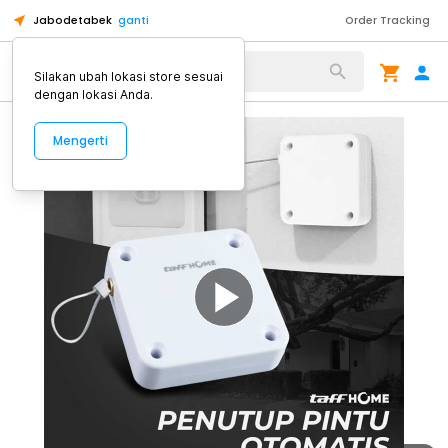
Jabodetabek
ganti
Order Tracking
Alat Kopi
Silakan ubah lokasi store sesuai
dengan lokasi Anda.
Mengerti