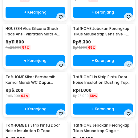
+ Keranjang
+ Keranjang
HOUSEEN Alas Silicone Shock
TaffHOME Jebakan Perangkap
Pads Anti-Vibration Mats 4
Tikus Mousetrap Sensitive -
PCS - NY522
ZL-2021
Rp
11.600
Rp
5.300
Rp
26.900
57%
Rp
14.900
65%
+ Keranjang
+ Keranjang
TaffHOME Sikat Pembersih
TaffHOME Lis Strip Pintu Door
Kamar Mandi WC Dapur
Noise Insulation Dusting Tape
Sponge Brush - 8211
5Mx9mmx9mm - KK-061
Rp
6.200
Rp
11.000
Rp
16.900
64%
Rp
25.900
58%
+ Keranjang
+ Keranjang
TaffHOME Lis Strip Pintu Door
TaffHOME Jebakan Perangkap
Noise Insulation D Tape
Tikus Mousetrap Cage -
9x6mm 10M - KK-062
HU1999