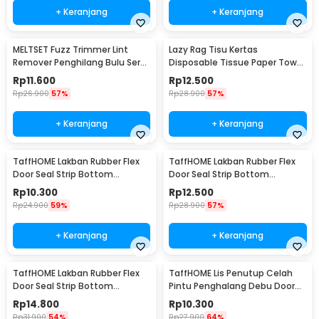
+ Keranjang
+ Keranjang
MELTSET Fuzz Trimmer Lint
Lazy Rag Tisu Kertas
Remover Penghilang Bulu Serat
Disposable Tissue Paper Towel
Kain - CV8805
1 Roll (50 Helai) - MB104P
Rp
11.600
Rp
12.500
Rp
26.900
57%
Rp
28.900
57%
+ Keranjang
+ Keranjang
TaffHOME Lakban Rubber Flex
TaffHOME Lakban Rubber Flex
Door Seal Strip Bottom
Door Seal Strip Bottom
Waterproof 25mmx5M - TP39
Waterproof 35mmx5M - TP39
Rp
10.300
Rp
12.500
Rp
24.900
59%
Rp
28.900
57%
+ Keranjang
+ Keranjang
TaffHOME Lakban Rubber Flex
TaffHOME Lis Penutup Celah
Door Seal Strip Bottom
Pintu Penghalang Debu Door
Waterproof 45mmx5M - TP39
Bottom Seal 1M - LQ7
Rp
14.800
Rp
10.300
Rp
31.900
54%
Rp
27.900
64%