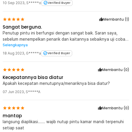
10 Sep 2023
,
S*****o
Verified Buyer
Membantu (
1
)
Sangat berguna.
Penutup pintu ini berfungsi dengan sangat baik. Saran saya,
sebelum menempelkan penarik dan kaitannya sebaiknya uji coba
Selengkapnya
dulu posisinya dengan cara menempelkan pengait menggunakan
lakban dan memegang penarik pintunya. Sesuaikan posisinya
18 Aug 2023
,
G*****a
Verified Buyer
untuk mengatur kekuatan tarikannya. Bisa dimulai dari sisi tengah
kusen terlebih dahulu.
Membantu (
0
)
Kecepatannya bisa diatur
Apakah kecepatan menutupnya/menariknya bisa diatur?
07 Jun 2023
,
S*****A
Membantu (
0
)
mantap
langsung diaplikasi........ wajib nutup pintu kamar mandi terpenuhi
setiap saat