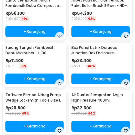
Sunto Semprotan Angin
Alloet Kuas Roll Cat Tembok
Pembersih Debu Compressed
Paint Roller Brush 8.5cm - HD-
Air Duster 400ml - ST1003
TVYQS
Rp
56.100
Rp
54.300
Rp
94.900
41%
Rp
92.900
42%
+ Keranjang
+ Keranjang
Sarung Tangan Pembersih
Box Panel Listrik Duradus
Debu Microfiber - L-30
Junction Box Enclosure
Waterproof 158x90mm - B1589
Rp
7.400
Rp
33.400
Rp
18.900
61%
Rp
60.900
46%
+ Keranjang
+ Keranjang
Taffware Pompa Airbag Pump
Air Duster Semprotan Angin
Wedge Locksmith Tools Size L
High Pressure 400ml
Rp
26.800
Rp
37.600
Rp
50.900
48%
Rp
66.900
44%
+ Keranjang
+ Keranjang