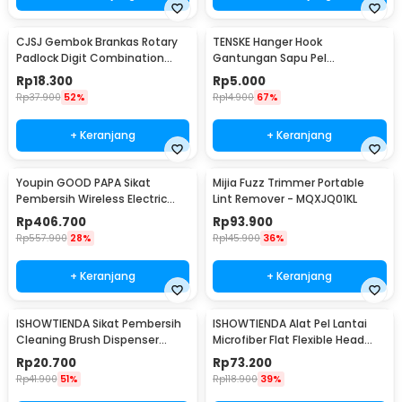
CJSJ Gembok Brankas Rotary
TENSKE Hanger Hook
Padlock Digit Combination
Gantungan Sapu Pel
Padlock - CH-209
Multifungsi 1 PCS - GF-016
Rp
18.300
Rp
5.000
Rp
37.900
52%
Rp
14.900
67%
+ Keranjang
+ Keranjang
Youpin GOOD PAPA Sikat
Mijia Fuzz Trimmer Portable
Pembersih Wireless Electric
Lint Remover - MQXJQ01KL
Cleaning - CL99
Rp
406.700
Rp
93.900
Rp
557.900
28%
Rp
145.900
36%
+ Keranjang
+ Keranjang
ISHOWTIENDA Sikat Pembersih
ISHOWTIENDA Alat Pel Lantai
Cleaning Brush Dispenser
Microfiber Flat Flexible Head
Sabun Air - S0026
with Bucket - FMI60
Rp
20.700
Rp
73.200
Rp
41.900
51%
Rp
118.900
39%