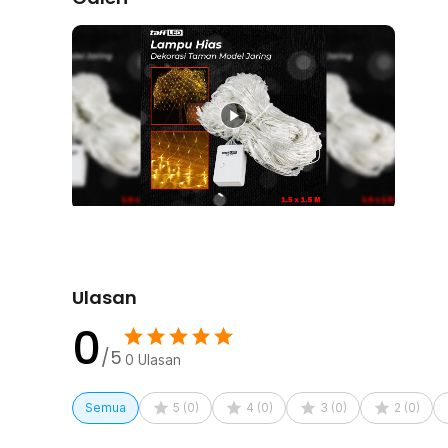
kelembapan atau hujan ringan.
Pemasangan Cepat dan Praktis
Dengan desain jaring, Anda cukup membentangkannya di
menata lampu satu per satu. Metode ini membuat proses 
tetap rapi dan simetris.
Pilihan Warna dan Ukuran
TaffLED menghadirkan dua varian warna lampu, yaitu 
multicolor untuk tampilan yang lebih meriah. Ukurannya 
memungkinkan Anda menyesuaikan dengan luas area deko
Kelengkapan Produk
Rincian yang Anda dapatkan untuk pembelian produk ini
Ulasan
1 x TaffLED Lampu Hias Jaring String Lights Decorat
0
/5
0
Ulasan
Semua
5
(
0
)
4
(
0
)
3
(
0
)
2
(
0
)