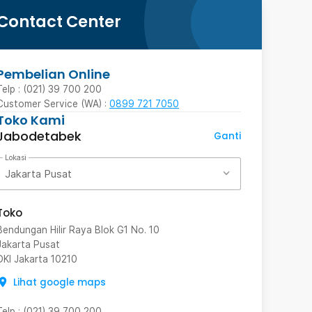
Contact Center
Pembelian Online
Telp : (021) 39 700 200
Customer Service (WA) :
0899 721 7050
Toko Kami
Jabodetabek
Ganti
Lokasi
Jakarta Pusat
Toko
Bendungan Hilir Raya Blok G1 No. 10
Jakarta Pusat
DKI Jakarta
10210
Lihat google maps
Telp
:
(021) 39 700 200