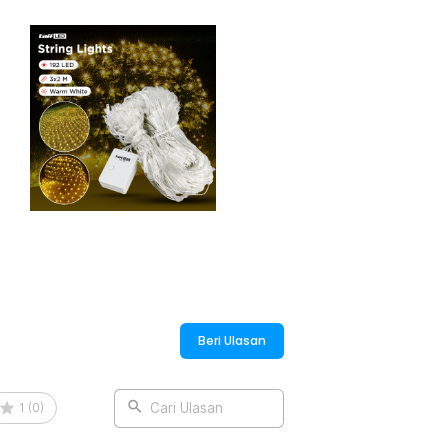
 area yang diinginkan tanpa perlu
instalasi jauh lebih cepat dan hasilnya
warm white untuk nuansa lembut dan
juga tersedia dalam dua pilihan,
rasi yang ingin ditonjolkan.
:
ion EU Plug - EK-04
Beri Ulasan
1
(
0
)
Cari Ulasan