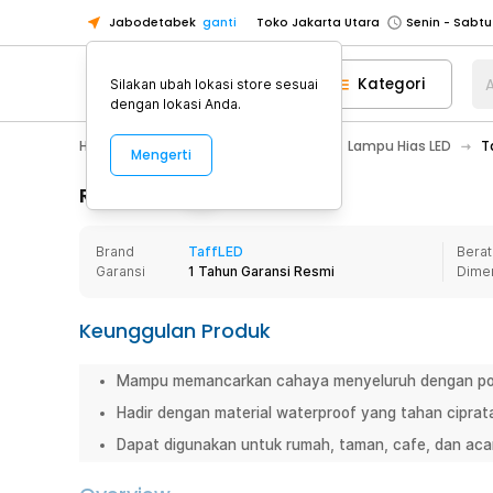
Jabodetabek
ganti
Toko Jakarta Utara
Toko Tangerang
Kategori
A
Silakan ubah lokasi store sesuai
Toko Cikupa
dengan lokasi Anda.
Pick n Go Jakarta Barat
Senin - J
Home Appliance
Lampu Rumah
Lampu Hias LED
T
Mengerti
Pick n Go Bekasi
Senin - Jumat (08
Pick n Go Depok
Senin - Jumat (08
Rincian Produk
Toko Jakarta Pusat
Senin - Sabtu
Brand
TaffLED
Berat
Toko Jakarta Barat
Senin - Sabtu
Garansi
1 Tahun Garansi Resmi
Dime
Toko Jakarta Utara
Toko Tangerang
Keunggulan Produk
Toko Cikupa
Mampu memancarkan cahaya menyeluruh dengan pola 
Pick n Go Jakarta Barat
Senin - J
Hadir dengan material waterproof yang tahan ciprat
Pick n Go Bekasi
Senin - Jumat (08
Dapat digunakan untuk rumah, taman, cafe, dan acar
Pick n Go Depok
Senin - Jumat (08