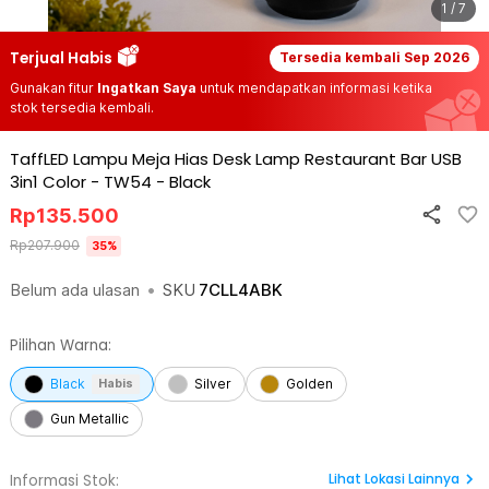
1 / 7
Terjual Habis
Tersedia kembali
Sep 2026
Gunakan fitur
Ingatkan Saya
untuk mendapatkan informasi ketika
stok tersedia kembali.
TaffLED Lampu Meja Hias Desk Lamp Restaurant Bar USB
3in1 Color - TW54
-
Black
Rp
135.500
Rp
207.900
35
%
Belum ada ulasan
•
SKU
7CLL4ABK
Pilihan Warna:
Black
Silver
Golden
Habis
Gun Metallic
Lihat
Lokasi Lainnya
Informasi Stok: