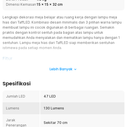
Dimensi Kemasan
15
x
15
x
32
cm
Lengkapi dekorasi meja belajar atau ruang kerja dengan lampu meja
hias dari TaffLED. Kombinasi desain minimalis dan 3 pilihan warna lampu
membuat lampu ini cocok digunakan di berbagai ruangan. Semakin
praktis dengan kontrol sentuh pada bagian atas lampu untuk
memudahkan Anda menyalakan dan mematikan lampu hanya dengan 1
sentuhan. Lampu meja hias dari TaffLED siap memberikan sentuhan
istimewa pada setiap momen Anda.
Fitur
Minimalis dan Elegan
Lebih Banyak
Menawarkan model minimalis dan elegan, lampu meja hias ini
cocok untuk melengkapi dekorasi ruangan. Modelnya yang polos
Spesifikasi
dengan bagian atas pipih memberikan kesan sleek yang membuat
ruangan tampak lebih elegan.
Jumlah LED
47 LED
Sesuaikan Warna dan Suasana
Menawarkan 3 pilihan warna lampu, Anda dapat menyesuaikannya
Lumens
dengan suasana yang diinginkan. Pilih warm white untuk kesan
130 Lumens
hangat, natural white untuk penggunaan sehari-hari, dan cool white
untuk menemani waktu kerja atau belajar.
Jarak
Sekitar 70 cm
Penerangan
Kontrol Sentuh Praktis