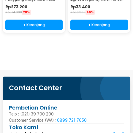
Ejector with RGB LED - KY-
IP65 8 Modes 20 LED - M088
Rp
273.200
Rp
33.400
LED500
Rp
374.900
28%
Rp
60.900
46%
+ Keranjang
+ Keranjang
Ingatkan Saya
Contact Center
Pembelian Online
Telp : (021) 39 700 200
Customer Service (WA) :
0899 721 7050
Toko Kami