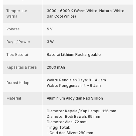
Tak perlu repot mencari tombol untuk menyalakan lampu. TaffLED
Temperatur
menggunakan kontrol sentuh praktis sehingga Anda dapat
3000 - 6000 K (Warm White, Natural White
Warna
menyalakan lampu meja hanya dengan sekali sentuh. Anda juga
dan Cool White)
bisa memilih warna lampu dengan menyentuh bagian atas lampu.
Voltase
5 V
Baterai Tahan Lama
Dibekali baterai berkapasitas besar 2000 mAh, lampu meja ini
Daya / Power
dapat digunakan sebagai penerangan tambahan kapan saja. Tak
3 W
perlu khawatir mati saat digunakan karena lampu meja ini dapat
bertahan hingga 4–6 jam.
Tipe Baterai
Baterai Lithium Rechargeable
Terangi Semua Ruangan
Kapasitas Baterai
Intensitas dan warna cahaya yang dapat diatur membuat lampu
2000 mAh
meja ini cocok digunakan sebagai penerangan tambahan di mana
saja. Letakkan sebagai dekorasi untuk melengkapi kamar tidur,
Waktu Pengisian Daya: 3 - 4 Jam
Durasi Hidup
ruang kerja, ruang tamu, hingga digunakan saat camping outdoor.
Waktu Penggunaan: 4 - 6 Jam
Kelengkapan Produk
Material
Aluminium Alloy dan Pad Silikon
Rincian yang Anda dapatkan untuk pembelian produk ini:
Diameter Kepala / Kap Lampu: 126 mm
1 x TaffLED Lampu Meja Hias Desk Lamp Restaurant Bar USB 3in1
Diameter Bodi Bawah: 89 mm
Color - TW54
Diameter Alas: 72 mm
1 x Kabel USB Type C
Tinggi Total:
1 x Panduan Penggunaan
- Gold dan Silver: 280 mm