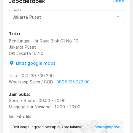
Jabodetabek
Ganti
Lokasi
Jakarta Pusat
Toko
Bendungan Hilir Raya Blok G1 No. 10
Jakarta Pusat
DKI Jakarta
10210
Lihat google maps
Telp
:
(021) 39 700 200
Whatsapp Sales / COD
:
0896 135 222 00
Jam buka:
Senin - Sabtu
:
09:00
-
20:00
Minggu/Libur Nasional
:
12:00
-
20:00
Idul Fitri
: libur
Selengkapnya
Beli langsung/self pickup di kota lainnya