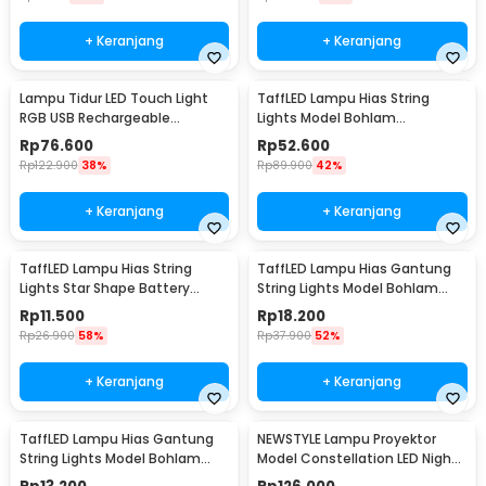
+ Keranjang
+ Keranjang
Lampu Tidur LED Touch Light
TaffLED Lampu Hias String
RGB USB Rechargeable
Lights Model Bohlam
1500mAh 5V 3W - F8-1
Waterproof 20 LED 5M - PD039
Rp
76.600
Rp
52.600
Rp
122.900
38%
Rp
89.900
42%
+ Keranjang
+ Keranjang
TaffLED Lampu Hias String
TaffLED Lampu Hias Gantung
Lights Star Shape Battery
String Lights Model Bohlam
Power 20 LED 3M - 2G11
Mini Waterproof 6M - ZYD0931
Rp
11.500
Rp
18.200
Rp
26.900
58%
Rp
37.900
52%
+ Keranjang
+ Keranjang
TaffLED Lampu Hias Gantung
NEWSTYLE Lampu Proyektor
String Lights Model Bohlam
Model Constellation LED Night
Mini Waterproof 3M - ZYD0931
Light 3W 5V - NL-USB