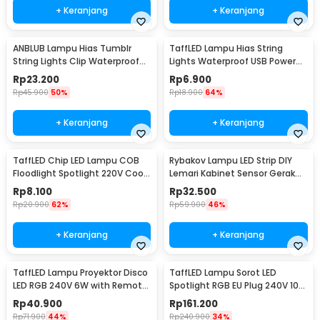
+ Keranjang
+ Keranjang
ANBLUB Lampu Hias Tumblr
TaffLED Lampu Hias String
String Lights Clip Waterproof
Lights Waterproof USB Power
20 LED 2M - 0606
50 LED 5M - SZ
Rp
23.200
Rp
6.900
Rp
45.900
50%
Rp
18.900
64%
+ Keranjang
+ Keranjang
TaffLED Chip LED Lampu COB
Rybakov Lampu LED Strip DIY
Floodlight Spotlight 220V Cool
Lemari Kabinet Sensor Gerak
White 6000K 50W - COB4060-
4.5W 1M - 2835
Rp
8.100
Rp
32.500
AC220-50
Rp
20.900
62%
Rp
59.900
46%
+ Keranjang
+ Keranjang
TaffLED Lampu Proyektor Disco
TaffLED Lampu Sorot LED
LED RGB 240V 6W with Remote
Spotlight RGB EU Plug 240V 10W
Control - CY-LV-RG
- L18RG
Rp
40.900
Rp
161.200
Rp
71.900
44%
Rp
240.900
34%