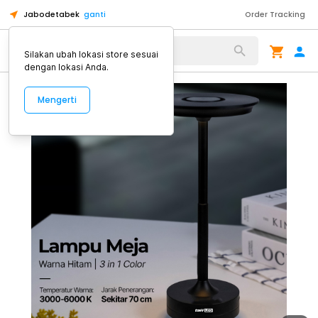
Jabodetabek
ganti
Order Tracking
Alat Kopi
Silakan ubah lokasi store sesuai
dengan lokasi Anda.
Mengerti