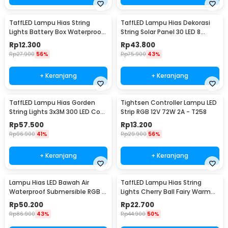
TaffLED Lampu Hias String
TaffLED Lampu Hias Dekorasi
Lights Battery Box Waterproof
String Solar Panel 30 LED 8
50 LED 5M - G5
Mode 6.5M - 896
Rp
12.300
Rp
43.800
Rp
27.900
56%
Rp
75.900
43%
+ Keranjang
+ Keranjang
TaffLED Lampu Hias Gorden
Tightsen Controller Lampu LED
String Lights 3x3M 300 LED Cool
Strip RGB 12V 72W 2A - T258
White 18W - 300L
Rp
57.500
Rp
13.200
Rp
96.900
41%
Rp
29.900
56%
+ Keranjang
+ Keranjang
Lampu Hias LED Bawah Air
TaffLED Lampu Hias String
Waterproof Submersible RGB 2
Lights Cherry Ball Fairy Warm
PCS with Remote - 13017
White 5M - LY20W
Rp
50.200
Rp
22.700
Rp
86.900
43%
Rp
44.900
50%