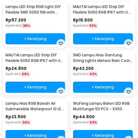
Lampu LED Strip RGB Light DIY
MALITAI Lampu LED Strip DIY
Flexible SMD 5050 5M with
Flexible 5050 RGB IP67 with USB
Remote
Controller 1M - SMD2835
Rp
97.200
Rp
16.500
Rp
149.900
36%
Rp
34.900
53%
+ Keranjang
+ Keranjang
MALITAI Lampu LED Strip DIY
SMD Lampu Hias Gantung
Flexible 5050 RGB IP67 with USB
String Lights Meteor Rain Cool
Controller 2M - SMD2835
White 30cm 8 PCS
Rp
24.800
Rp
42.200
Rp
47.900
49%
Rp
73.900
43%
+ Keranjang
+ Keranjang
Lampu Hias RGB Bawah Air
WuFang Lampu Balon LED RGB
Submersible Waterproof 10 LED
Multifungsi 50 PCS - XX50
with Remote - 13017
Rp
23.900
Rp
44.600
Rp
36.000
34%
Rp
76.900
43%
+ Keranjang
+ Keranjang