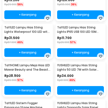
Rp
13.200
Rp
126.000
Rp
29.900
56%
Rp
195.900
36%
+ Keranjang
+ Keranjang
TaffLED Lampu Hias String
TaffLED Lampu Hias String
Lights Waterproof 100 LED with
Lights IP65 USB 100 LED 10M
Solar Panel - M071
Warm White - TDC-01
Rp
31.500
Rp
11.700
Rp
57.900
46%
Rp
26.900
57%
+ Keranjang
+ Keranjang
TaffHOME Lampu Meja Hias LED
YUSHILED Lampu Hias String
Mawar Beauty and The Beast
Lights 50 LED 7M with Solar
Warm White - AC01
Panel - M072
Rp
28.900
Rp
34.000
Rp
65.900
57%
Rp
61.900
46%
+ Keranjang
+ Keranjang
TaffLED Sistem Fogger
YUSHILED Lampu Hias String
Panggung Stage Machine
Lights Dragonfly Solar Panel