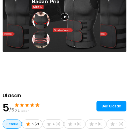
Ulasan
5
Beri Ulasan
/5
2
Ulasan
Semua
5
(
2
)
4
(
0
)
3
(
0
)
2
(
0
)
1
(
0
)