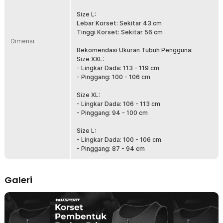
postur dan membentuk siluet ramping alami. Korset dapat dipakai
di bawah pakaian tanpa terlihat berlebihan.
Size L:
Lebar Korset: Sekitar 43 cm
Nyaman untuk Aktivitas Sehari-hari
Tinggi Korset: Sekitar 56 cm
TaffSPORT memastikan korset ini tetap nyaman digunakan meski
Dimensi
dalam jangka waktu lama. Bahan berpori mendukung sirkulasi udara
Rekomendasi Ukuran Tubuh Pengguna:
sehingga tidak terasa panas atau lembap, menjadikannya cocok
Size XXL:
dipakai di gym, kantor, maupun saat beraktivitas ringan di rumah.
- Lingkar Dada: 113 - 119 cm
Pilihan Ukuran Lengkap untuk Semua Bentuk Tubuh
- Pinggang: 100 - 106 cm
TaffSPORT memahami bahwa setiap tubuh memiliki kebutuhan
berbeda. Karena itu, korset ini tersedia dalam berbagai ukuran agar
Size XL:
pas di badan dan memberikan hasil optimal tanpa mengurangi
- Lingkar Dada: 106 - 113 cm
kenyamanan. Pilih ukuran yang tepat untuk kenyamanan optimal dan
- Pinggang: 94 - 100 cm
dukungan maksimal di setiap gerakan.
Size L:
- Lingkar Dada: 100 - 106 cm
Kelengkapan Produk
- Pinggang: 87 - 94 cm
Rincian yang Anda dapatkan untuk pembelian produk ini:
1 x TaffSPORT Korset Pembentuk Badan Pria Waist Fat Burner
Double Velcro - MWL10
Galeri