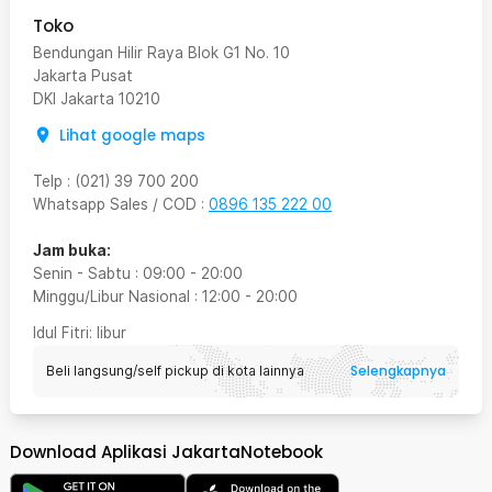
Toko
Bendungan Hilir Raya Blok G1 No. 10
Jakarta Pusat
DKI Jakarta
10210
Lihat google maps
Telp
:
(021) 39 700 200
Whatsapp Sales / COD
:
0896 135 222 00
Jam buka:
Senin - Sabtu
:
09:00
-
20:00
Minggu/Libur Nasional
:
12:00
-
20:00
Idul Fitri
: libur
Selengkapnya
Beli langsung/self pickup di kota lainnya
Download Aplikasi JakartaNotebook