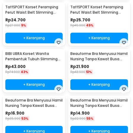
TaffSPORT Korset Peramping
TaffSPORT Korset Peramping
Perut Waist Belt Slimming
Perut Waist Belt Slimming
Body Shaper 5M - YS053
Body Shaper 4M - YS053
Rp
24.700
Rp
25.700
Rp
27.000
9%
Rp
49.900
49%
+ Keranjang
+ Keranjang
BIBI UBRA Korset Wanita
Beauforme Bra Menyusui Hamil
Pembentuk Tubuh Slimming
Nursing Tanpa Kawat Busa
Body Shaper Zipper L - HL-8
Seamless XL - BFY8
Rp
43.000
Rp
21.900
Rp
74.900
43%
Rp
43.900
51%
+ Keranjang
+ Keranjang
Beauforme Bra Menyusui Hamil
Beauforme Bra Menyusui Hamil
Nursing Tanpa Kawat Busa
Nursing Tanpa Kawat Busa
Seamless L - BFY8
Seamless M - BFY8
Rp
16.900
Rp
14.900
Rp
35.900
53%
Rp
32.900
55%
+ Keranjang
+ Keranjang