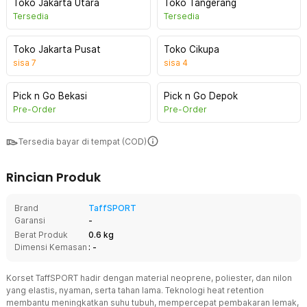
Toko Jakarta Utara
Toko Tangerang
Tersedia
Tersedia
Toko Jakarta Pusat
Toko Cikupa
sisa
7
sisa
4
Pick n Go Bekasi
Pick n Go Depok
Pre-Order
Pre-Order
Tersedia bayar di tempat (COD)
Rincian Produk
Brand
TaffSPORT
Garansi
-
Berat Produk
0.6 kg
Dimensi Kemasan
: -
Korset TaffSPORT hadir dengan material neoprene, poliester, dan nilon
yang elastis, nyaman, serta tahan lama. Teknologi heat retention
membantu meningkatkan suhu tubuh, mempercepat pembakaran lemak,