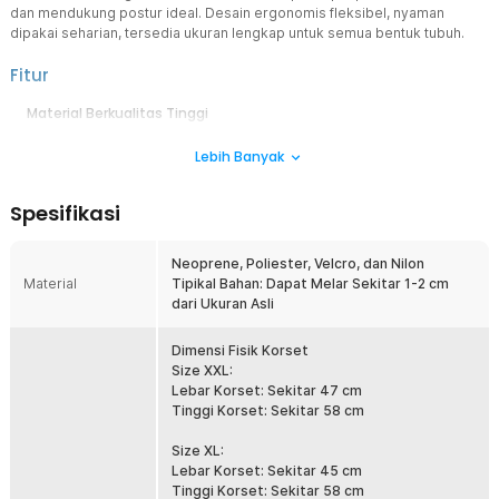
dan mendukung postur ideal. Desain ergonomis fleksibel, nyaman
dipakai seharian, tersedia ukuran lengkap untuk semua bentuk tubuh.
Fitur
Material Berkualitas Tinggi
Korset ini menggunakan kombinasi neoprene, poliester, dan nilon
Lebih Banyak
yang memberikan elastisitas tinggi serta kenyamanan luar biasa.
Bahan neoprene menjaga suhu tubuh tetap hangat, sedangkan
lapisan poliester dan nilon menambah kekuatan serta daya tahan
Spesifikasi
produk. Karakter bahan yang lembut dan fleksibel membuat korset
nyaman dipakai lama tanpa menimbulkan iritasi kulit.
Neoprene, Poliester, Velcro, dan Nilon
Meningkatkan Pembakaran Lemak Secara Efektif
Material
Tipikal Bahan: Dapat Melar Sekitar 1-2 cm
Teknologi heat retention pada korset TaffSPORT membantu
dari Ukuran Asli
meningkatkan suhu tubuh di area perut dan pinggang. Efek panas ini
mendorong keluarnya keringat lebih banyak selama aktivitas fisik,
sehingga mempercepat proses pembakaran lemak dan
Dimensi Fisik Korset
detoksifikasi tubuh. Gunakan secara rutin saat berolahraga untuk
Size XXL:
hasil lebih cepat dan tubuh lebih ramping.
Lebar Korset: Sekitar 47 cm
Tinggi Korset: Sekitar 58 cm
Desain Ergonomis dan Fleksibel
Potongan ergonomis mengikuti lekuk tubuh dan menyokong area
Size XL:
pinggang serta punggung bawah agar tetap dalam posisi ideal.
Lebar Korset: Sekitar 45 cm
Desain ergonomis memberikan tekanan lembut untuk memperbaiki
Tinggi Korset: Sekitar 58 cm