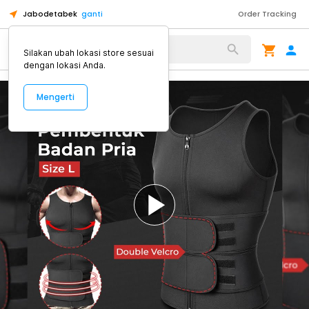
Jabodetabek
ganti
Order Tracking
Alat Kopi
Silakan ubah lokasi store sesuai
dengan lokasi Anda.
Mengerti