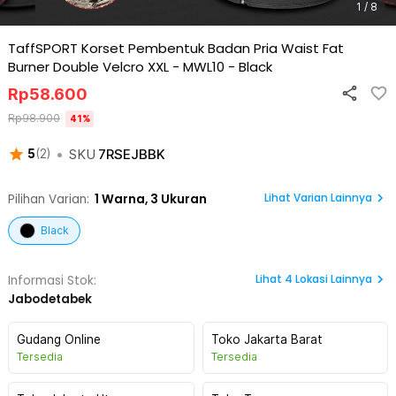
1 / 8
TaffSPORT Korset Pembentuk Badan Pria Waist Fat
Burner Double Velcro XXL - MWL10
-
Black
Rp
58.600
Rp
98.900
41
%
•
SKU
7RSEJBBK
5
(
2
)
Lihat Varian Lainnya
Pilihan Varian:
1
Warna,
3 Ukuran
Black
Lihat
4
Lokasi Lainnya
Informasi Stok:
Jabodetabek
Gudang Online
Toko Jakarta Barat
Tersedia
Tersedia