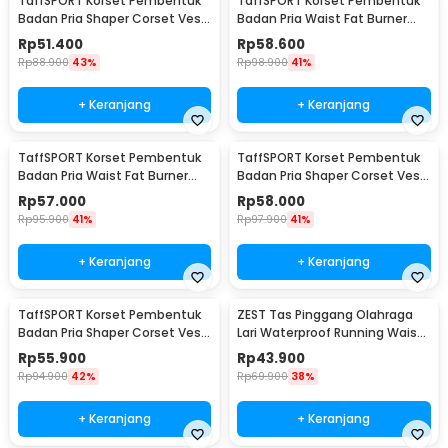
TaffSPORT Korset Pembentuk
TaffSPORT Korset Pembentuk
Badan Pria Shaper Corset Vest
Badan Pria Waist Fat Burner
Single Velcro XL - MWL10
Double Velcro XL - MWL10
Rp
51.400
Rp
58.600
Rp
88.900
43%
Rp
98.900
41%
+ Keranjang
+ Keranjang
TaffSPORT Korset Pembentuk
TaffSPORT Korset Pembentuk
Badan Pria Waist Fat Burner
Badan Pria Shaper Corset Vest
Double Velcro L - MWL10
Single Velcro XXL - MWL10
Rp
57.000
Rp
58.000
Rp
95.900
41%
Rp
97.900
41%
+ Keranjang
+ Keranjang
TaffSPORT Korset Pembentuk
ZEST Tas Pinggang Olahraga
Badan Pria Shaper Corset Vest
Lari Waterproof Running Waist
Single Velcro L - MWL10
Bag - ZE-WP420
Rp
55.900
Rp
43.900
Rp
94.900
42%
Rp
69.900
38%
+ Keranjang
+ Keranjang