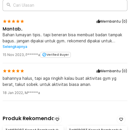
Cari Ulasan
Membantu (
0
)
Mantab..
Bahan lumayan tipis.. tapi beneran bisa membuat badan tampak
bagus.. jangan dipakai untuk gym.. rekomend dipakai untuk
Selengkapnya
kegiatan harian selain olahraga..
15 Nov 2023
,
P*****a
Verified Buyer
Membantu (
0
)
bahannya halus, tapi aga ringkih kalau buat aktivitas gym yg
berat, takut sobek. untuk aktivitas biasa aman.
18 Jan 2022
,
M*****a
Produk Rekomendasi