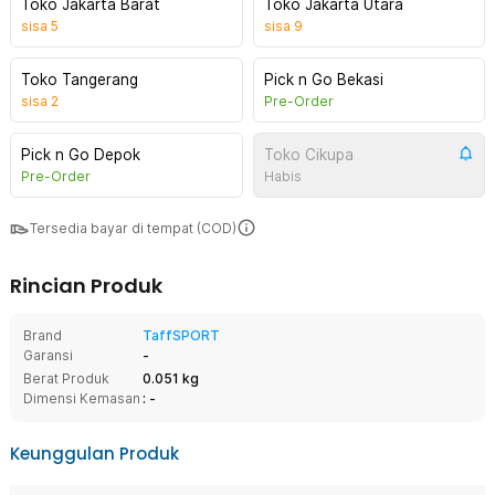
Toko Jakarta Barat
Toko Jakarta Utara
sisa
5
sisa
9
Toko Tangerang
Pick n Go Bekasi
sisa
2
Pre-Order
Pick n Go Depok
Toko Cikupa
Pre-Order
Habis
Tersedia bayar di tempat (COD)
Rincian Produk
Brand
TaffSPORT
Garansi
-
Berat Produk
0.051 kg
Dimensi Kemasan
: -
Keunggulan Produk