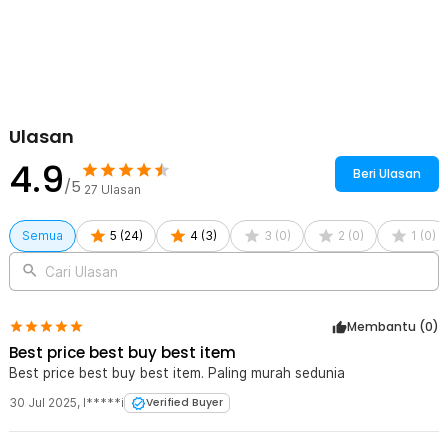
Selimut darurat bekerja dengan memantulkan panas tubuh kembali
ke dalam. Dengan cara ini, selimut ini membantu mencegah
hilangnya panas dan menjaga suhu tubuh agar tidak turun terlalu
rendah.
Melindungi dari Panas Berlebih
Selain melindungi dari suhu dingin, selimut darurat juga dapat
digunakan untuk melindungi diri dari panas berlebih, seperti saat
Ulasan
terpapar langsung sinar matahari yang terik. Lapisan reflektifnya
membantu memantulkan sinar matahari dan panas eksternal, serta
4.9
Beri Ulasan
membantu mencegah kelelahan karena panas atau dehidrasi.
/5
27
Ulasan
Mudah Dibawa Bepergian
Dirancang ringan dan mudah dilipat, sehingga mudah dibawa dan
Semua
5
(
24
)
4
(
3
)
3
(
0
)
2
(
0
)
1
(
0
)
disimpan di dalam tas atau kit darurat. Cocok untuk
kegiatan perjalanan mendaki, berkemah, atau kegiatan luar ruangan
Cari Ulasan
lainnya.
Material Mylar Berkualitas
Membantu (
0
)
Terbuat dari Mylar yang kuat dan reflektif. Material ini dirancang
untuk penggunaan darurat dan mampu bertahan pada kondisi
Best price best buy best item
outdoor. Mudah dibersihkan dan sekali pakai/berulang sesuai
Best price best buy best item. Paling murah sedunia
kebutuhan.
30 Jul 2025
,
I*****i
Verified Buyer
Kelengkapan Produk