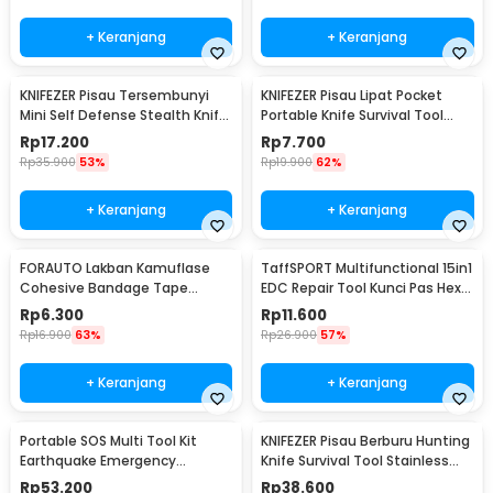
+ Keranjang
+ Keranjang
KNIFEZER Pisau Tersembunyi
KNIFEZER Pisau Lipat Pocket
Mini Self Defense Stealth Knife
Portable Knife Survival Tool
Steel - H19
EDC Stainless - H18
Rp
17.200
Rp
7.700
Rp
35.900
53%
Rp
19.900
62%
+ Keranjang
+ Keranjang
FORAUTO Lakban Kamuflase
TaffSPORT Multifunctional 15in1
Cohesive Bandage Tape
EDC Repair Tool Kunci Pas Hex
Hunting 4.5M 50mm - H10
Obeng - HW0668
Rp
6.300
Rp
11.600
Rp
16.900
63%
Rp
26.900
57%
+ Keranjang
+ Keranjang
Portable SOS Multi Tool Kit
KNIFEZER Pisau Berburu Hunting
Earthquake Emergency
Knife Survival Tool Stainless
Outdoor Survival - JT21
Steel - BUCK076
Rp
53.200
Rp
38.600