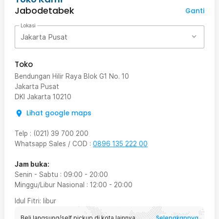
Jabodetabek
Ganti
Lokasi
Jakarta Pusat
Toko
Bendungan Hilir Raya Blok G1 No. 10
Jakarta Pusat
DKI Jakarta
10210
Lihat google maps
Telp
:
(021) 39 700 200
Whatsapp Sales / COD
:
0896 135 222 00
Jam buka:
Senin - Sabtu
:
09:00
-
20:00
Minggu/Libur Nasional
:
12:00
-
20:00
Idul Fitri
: libur
Selengkapnya
Beli langsung/self pickup di kota lainnya