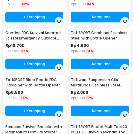
Rp
90.900
42%
Rp
67.900
44%
+ Keranjang
+ Keranjang
Gunting EDC Survival Serrated
TaffSPORT Carabiner Stainless
Scissor Emergency Outdoor
Steel with Bottle Opener -
Tool
ED25
Rp
10.700
Rp
4.500
Rp
24.900
58%
Rp
16.900
74%
+ Keranjang
+ Keranjang
TaffSPORT Black Beetle EDC
Taffware Suspension Clip
Carabiner with Bottle Opener -
Multifungsi Stainless Steel
ED11
with Key Ring - SN61
Rp
5.800
Rp
3.000
Rp
15.900
64%
Rp
12.900
77%
+ Keranjang
+ Keranjang
Paracord Survival Bracelet with
TaffSPORT Pocket MultiTool 20
Magnesium Flint Fire Starter -
in 1 EDC Survival Keychain Tool