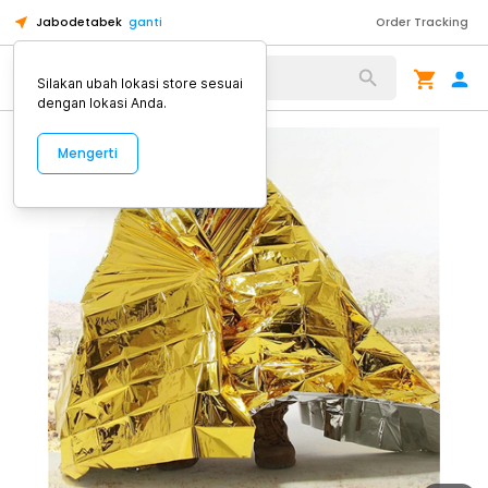
Jabodetabek
ganti
Order Tracking
Alat Kopi
Silakan ubah lokasi store sesuai
dengan lokasi Anda.
Mengerti