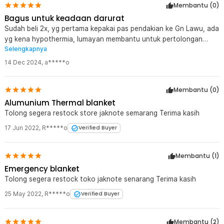
Rincian yang Anda dapatkan untuk pembelian produk ini:
Membantu (
0
)
1 x TaffSPORT Selimut Darurat Emergency Blanket Thermal
Bagus untuk keadaan darurat
130x210cm - SL03-001
Sudah beli 2x, yg pertama kepakai pas pendakian ke Gn Lawu, ada
yg kena hypothermia, lumayan membantu untuk pertolongan
Selengkapnya
pertama, korban dipakaikan selimut ini, lalu masuk ke sleeping bag,
dijaga spy korban ttp sadar, dibawa turun ke CS, alhamdulillah
14 Dec 2024
,
a*****o
tertolong, korban selamat. Selimut hanya sekali pakai. Lumayan
dg harga segitu, bisa menjadi alat pertolongan darurat... Worth it
Membantu (
0
)
to buy....
Alumunium Thermal blanket
Tolong segera restock store jaknote semarang Terima kasih
17 Jun 2022
,
R*****o
Verified Buyer
Membantu (
1
)
Emergency blanket
Tolong segera restock toko jaknote senarang Terima kasih
25 May 2022
,
R*****o
Verified Buyer
Membantu (
2
)