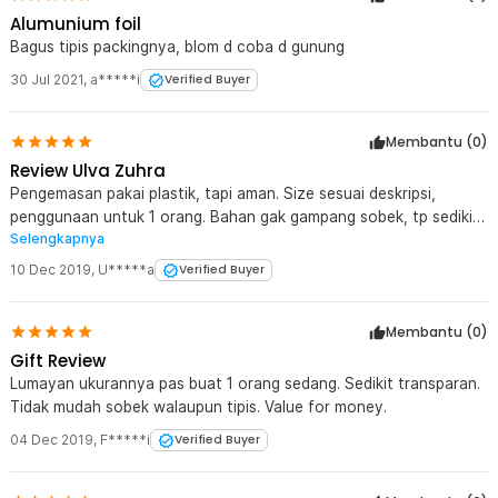
Alumunium foil
Bagus tipis packingnya, blom d coba d gunung
30 Jul 2021
,
a*****i
Verified Buyer
Membantu (
0
)
Review Ulva Zuhra
Pengemasan pakai plastik, tapi aman. Size sesuai deskripsi,
penggunaan untuk 1 orang. Bahan gak gampang sobek, tp sedikit
Selengkapnya
keganggu sm suaranya sih haha. Kalo dipake di gunung yg gak
terlalu tinggi masih sangat aman. Dg harga segini mantul lah.
10 Dec 2019
,
U*****a
Verified Buyer
Membantu (
0
)
Gift Review
Lumayan ukurannya pas buat 1 orang sedang. Sedikit transparan.
Tidak mudah sobek walaupun tipis. Value for money.
04 Dec 2019
,
F*****i
Verified Buyer