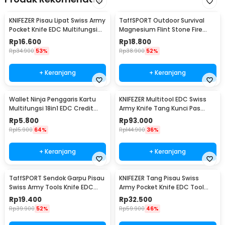
KNIFEZER Pisau Lipat Swiss Army
TaffSPORT Outdoor Survival
Pocket Knife EDC Multifungsi
Magnesium Flint Stone Fire
11in1 - A3011
Starter Whistle - JD1422
Rp
16.600
Rp
18.800
Rp
34.900
53%
Rp
38.900
52%
+ Keranjang
+ Keranjang
Wallet Ninja Penggaris Kartu
KNIFEZER Multitool EDC Swiss
Multifungsi 18in1 EDC Credit
Army Knife Tang Kunci Pas
Card Sized - W085
Stainless Steel - MPG05
Rp
5.800
Rp
93.000
Rp
15.900
64%
Rp
144.900
36%
+ Keranjang
+ Keranjang
TaffSPORT Sendok Garpu Pisau
KNIFEZER Tang Pisau Swiss
Swiss Army Tools Knife EDC
Army Pocket Knife EDC Tool
6in1 - A007
Stainless Steel - A3009
Rp
19.400
Rp
32.500
Rp
39.900
52%
Rp
59.900
46%