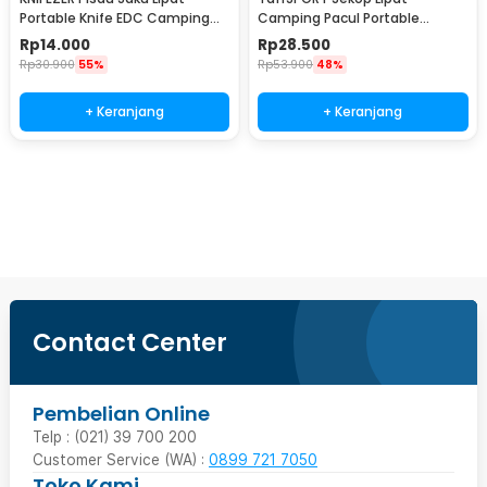
Portable Knife EDC Camping
Camping Pacul Portable
Survival Steel - CS-ZDD01
Tactical Survival 40cm - 101
Rp
14.000
Rp
28.500
Rp
30.900
55%
Rp
53.900
48%
+ Keranjang
+ Keranjang
Beli Sekarang
Contact Center
Pembelian Online
Telp : (021) 39 700 200
Customer Service (WA) :
0899 721 7050
Toko Kami