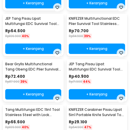
+ Keranjang
+ Keranjang
JEP Tang Pisau Lipat
KNIFEZER Multifunctional EDC
Multifungsi EDC Survival Tool
Plier Survival Tool Stainless
Stainless Steel - MPA22S
Steel - MPA21
Rp
64.600
Rp
70.700
Rp
106.900
40%
Rp
114.900
39%
+ Keranjang
+ Keranjang
Bear Grylls Multifunctional
JEP Tang Pisau Lipat
Tang Obeng EDC Plier Survival
Multifungsi EDC Survival Tool
Tool - MPA19
Stainless Steel - MPA13
Rp
72.400
Rp
40.900
Rp
117.900
39%
Rp
71.900
44%
+ Keranjang
+ Keranjang
Tang Multifungsi EDC 11in1 Tool
KNIFEZER Carabiner Pisau Lipat
Stainless Steel with Lock
5in1 Portable Knife Survival Tool
System - MPA01
EDC - ED30
Rp
66.600
Rp
29.100
Rp
109.900
40%
Rp
54.900
47%