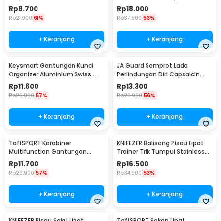
IMSK03
- ED26
Rp
8.700
Rp
18.000
Rp
21.900
61%
Rp
37.900
53%
+ Keranjang
+ Keranjang
Keysmart Gantungan Kunci
JA Guard Semprot Lada
Organizer Aluminium Swiss
Perlindungan Diri Capsaicin
Army Style Size L
Pepper Spray 20ml - PS007
Rp
11.600
Rp
13.300
Rp
26.900
57%
Rp
29.900
56%
+ Keranjang
+ Keranjang
TaffSPORT Karabiner
KNIFEZER Balisong Pisau Lipat
Multifunction Gantungan
Trainer Trik Tumpul Stainless
Kunci Stainless Steel - ED77
Steel - C27
Rp
11.700
Rp
16.500
Rp
26.900
57%
Rp
34.900
53%
+ Keranjang
+ Keranjang
KNIFEZER Pisau Saku Lipat
TaffSPORT Sekop Lipat