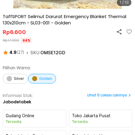
1 / 10
TaffSPORT Selimut Darurat Emergency Blanket Thermal
130x210cm - SL03-001
-
Golden
Rp
6.600
Rp
17.900
64
%
•
SKU
OMSE12GD
4.9
(
27
)
Pilihan Warna:
Silver
Golden
Lihat
5
Lokasi Lainnya
Informasi Stok:
Jabodetabek
Gudang Online
Toko Jakarta Pusat
Tersedia
Tersedia