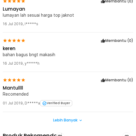
Membantu (
0
)
Lumayan
lumayan lah sesuai harga top jaknot
16 Jul 2019
,
I*****s
Membantu (
0
)
keren
bahan bagus bngt makasih
16 Jul 2019
,
y*****h
Membantu (
0
)
Mantullll
Recomended
01 Jul 2019
,
D*****a
Verified Buyer
Lebih Banyak
Produk Rekomendasi