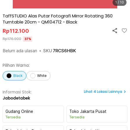
1 / 10
TaffSTUDIO Alas Putar Fotografi Mirror Rotating 360
Turntable 20cm - QM104712
-
Black
Rp
112.100
Rp
176.900
37
%
Belum ada ulasan
•
SKU
7RCS6HBK
Pilihan Warna:
Black
White
Lihat
4
Lokasi Lainnya
Informasi Stok:
Jabodetabek
Gudang Online
Toko Jakarta Pusat
Tersedia
Tersedia