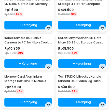
SD SDHC Card 2 Slot Memory
Storage 4 Slot for Compact,
Card Storage - SD10
SD, and Micro SD - WC0572
Rp
1.600
Rp
21.900
Rp
9.900
84%
Rp
43.900
51%
+ Keranjang
+ Keranjang
Kabel Kamera USB Cable
Kotak Penyimpanan SD Card
Camera to PC for Nikon Coolpix
Micro SD 8 Slot Storage Case
1.5 M - UC-E6
Anti Benturan - 421
Rp
10.300
Rp
31.900
Rp
24.900
59%
Rp
58.900
46%
+ Keranjang
+ Keranjang
Memory Card Aluminium
TaffSTUDIO L Bracket Handle
Storage Box 18in1 16 MicroSD
Kamera DSLR Video Rig Flash
and 2 SD Card - JJC
Light Mount - XDV-1
Rp
27.500
Rp
30.600
Rp
51.900
48%
Rp
56.900
47%
+ Keranjang
+ Keranjang