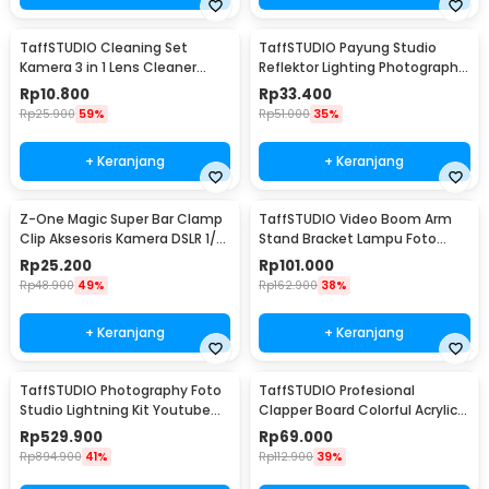
TaffSTUDIO Cleaning Set
TaffSTUDIO Payung Studio
Kamera 3 in 1 Lens Cleaner
Reflektor Lighting Photography
Blower - LP-1
Flash 80cm - UB-004
Rp
10.800
Rp
33.400
Rp
25.900
59%
Rp
51.000
35%
+ Keranjang
+ Keranjang
Z-One Magic Super Bar Clamp
TaffSTUDIO Video Boom Arm
Clip Aksesoris Kamera DSLR 1/4
Stand Bracket Lampu Foto
3/8 Inch - JT10002
Studio - SB36WE
Rp
25.200
Rp
101.000
Rp
48.900
49%
Rp
162.900
38%
+ Keranjang
+ Keranjang
TaffSTUDIO Photography Foto
TaffSTUDIO Profesional
Studio Lightning Kit Youtube
Clapper Board Colorful Acrylic -
Vlog - D-HZ7
TS-3EL
Rp
529.900
Rp
69.000
Rp
894.900
41%
Rp
112.900
39%