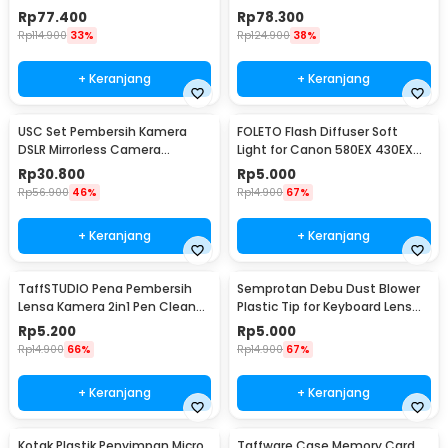
58mm for Canon - S-DAL-0001
with Macro
Rp
77.400
Rp
78.300
Rp
114.900
33%
Rp
124.900
38%
+ Keranjang
+ Keranjang
USC Set Pembersih Kamera
FOLETO Flash Diffuser Soft
DSLR Mirrorless Camera
Light for Canon 580EX 430EX
Cleaning Kit - W346
Nikon SB-800
Rp
30.800
Rp
5.000
Rp
56.900
46%
Rp
14.900
67%
+ Keranjang
+ Keranjang
TaffSTUDIO Pena Pembersih
Semprotan Debu Dust Blower
Lensa Kamera 2in1 Pen Cleaner
Plastic Tip for Keyboard Lens
for Camera - LP-1
Camera Watch - 1154
Rp
5.200
Rp
5.000
Rp
14.900
66%
Rp
14.900
67%
+ Keranjang
+ Keranjang
Kotak Plastik Penyimpan Micro
Taffware Case Memory Card