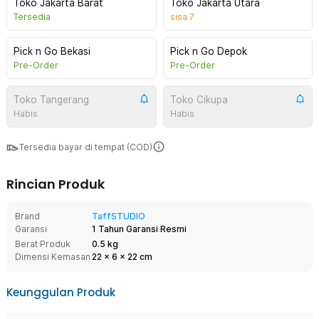
Toko Jakarta Barat
Toko Jakarta Utara
Tersedia
sisa
7
Pick n Go Bekasi
Pick n Go Depok
Pre-Order
Pre-Order
Toko Tangerang
Toko Cikupa
Habis
Habis
Tersedia bayar di tempat (COD)
Rincian Produk
Brand
TaffSTUDIO
Garansi
1 Tahun Garansi Resmi
Berat Produk
0.5 kg
Dimensi Kemasan
22
x
6
x
22
cm
Keunggulan Produk