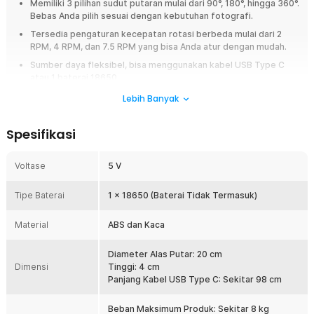
Memiliki 3 pilihan sudut putaran mulai dari 90°, 180°, hingga 360°.
Bebas Anda pilih sesuai dengan kebutuhan fotografi.
Tersedia pengaturan kecepatan rotasi berbeda mulai dari 2
RPM, 4 RPM, dan 7.5 RPM yang bisa Anda atur dengan mudah.
Sumber daya fleksibel, bisa menggunakan kabel USB Type C
atau 1 baterai 18650.
Memiliki motor yang kuat sehingga mampu menahan beban
Lebih Banyak
hingga 8 kg tanpa mempengaruhi kecepatan rotasi alas putar.
Spesifikasi
Overview
TaffSTUDIO menghadirkan alas putar fotografi yang dirancang khusus
Voltase
5 V
untuk memaksimalkan tampilan produk dalam fotografi atau display toko.
Dengan fitur rotasi yang fleksibel, alas putar ini memungkinkan Anda
untuk menampilkan setiap sisi terbaik produk Anda, mulai dari sudut 90°,
Tipe Baterai
1 x 18650 (Baterai Tidak Termasuk)
180°, hingga 360°. Dilengkapi dengan mirror base yang memberikan
efek refleksi elegan, produk ini menjadi solusi ideal untuk presentasi
Material
ABS dan Kaca
produk yang lebih menarik dan profesional. Kecepatan putarnya juga
dapat diatur untuk menjaga stabilitas produk selama berputar.
Diameter Alas Putar: 20 cm
Dimensi
Tinggi: 4 cm
Fitur
Panjang Kabel USB Type C: Sekitar 98 cm
Rotasi 360º dengan Pilihan Sudut Fleksibel
Beban Maksimum Produk: Sekitar 8 kg
Salah satu keunggulan utama dari TaffSTUDIO alas putar ini adalah