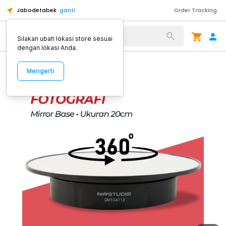
Jabodetabek
ganti
Order Tracking
Alat Kopi
Silakan ubah lokasi store sesuai
dengan lokasi Anda.
Mengerti