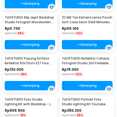
+ Keranjang
+ Keranjang
TaffSTUDIO Klip Jepit Backdrop
ZCAM Tas Kamera Lensa Pouch
Studio Fotografi Woodworking
Soft Case Serut DSLR Mirrorless
6 Inch - PB-A06
4 PCS - ZC121
Rp
5.700
Rp
55.100
Rp
15.900
65%
Rp
93.900
42%
+ Keranjang
+ Keranjang
TaffSTUDIO Payung Softbox
TaffSTUDIO Reflektor Cahaya
Reflektor 50x70cm E27 Four
Fotografi Studio 2in1 Foldable
Lamp Socket - KS65
60cm - YE-R110
Rp
130.000
Rp
19.000
Rp
200.900
36%
Rp
38.900
52%
+ Keranjang
+ Keranjang
TaffSTUDIO Foto Studio
TaffSTUDIO Portrait Foto
Lighting Kit with Backdrop - LD-
Studio Lighting Kit Youtube
TZ11A
Vlog - LD-TZ07A
Rp
659.900
Rp
380.300
Rp
809.900
19%
Rp
521.900
28%