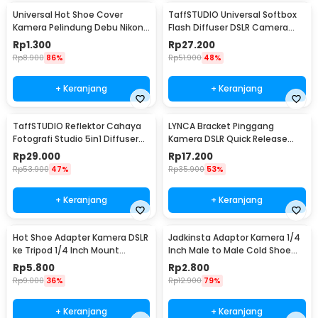
Universal Hot Shoe Cover
TaffSTUDIO Universal Softbox
Kamera Pelindung Debu Nikon
Flash Diffuser DSLR Camera
Canon BS-1 - JT152
Lighting - YC1517
Rp
1.300
Rp
27.200
Rp
8.900
86%
Rp
51.900
48%
+ Keranjang
+ Keranjang
TaffSTUDIO Reflektor Cahaya
LYNCA Bracket Pinggang
Fotografi Studio 5in1 Diffuser
Kamera DSLR Quick Release
58cm - CL-RT50
Belt Button 1/4 Inch - UK-A8S
Rp
29.000
Rp
17.200
Rp
53.900
47%
Rp
35.900
53%
+ Keranjang
+ Keranjang
Hot Shoe Adapter Kamera DSLR
Jadkinsta Adaptor Kamera 1/4
ke Tripod 1/4 Inch Mount
Inch Male to Male Cold Shoe
Universal
Tripod Mount - RV81
Rp
5.800
Rp
2.800
Rp
9.000
36%
Rp
12.900
79%
+ Keranjang
+ Keranjang