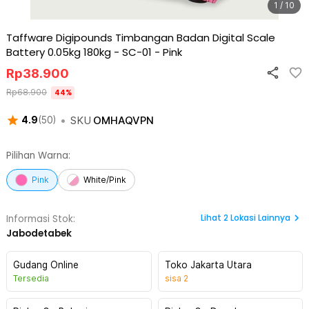
1 / 10
Taffware Digipounds Timbangan Badan Digital Scale
Battery 0.05kg 180kg - SC-01
-
Pink
Rp
38.900
Rp
68.900
44
%
•
SKU
OMHAQVPN
4.9
(
50
)
Pilihan Warna:
Pink
White/Pink
Lihat
2
Lokasi Lainnya
Informasi Stok:
Jabodetabek
Gudang Online
Toko Jakarta Utara
Tersedia
sisa
2