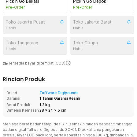
Pick n Go Bekasi
Pick n Go Depok
Pre-Order
Pre-Order
Toko Jakarta Pusat
Toko Jakarta Barat
Habis
Habis
Toko Tangerang
Toko Cikupa
Habis
Habis
Tersedia bayar di tempat (COD)
Rincian Produk
Brand
Taffware Digipounds
Garansi
1 Tahun Garansi Resmi
Berat Produk
1.2 kg
Dimensi Kemasan
28
x
24
x
5
cm
Menjaga berat badan tetap ideal kini semakin mudah dengan timbangan
badan digital Taffware Digipounds SC-01. Dibekali chip pengukuran
presisi, layar LCD backlight, serta kapasitas hingga 180 kg, timbangan ini