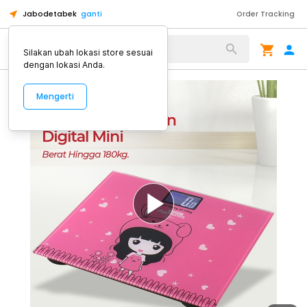
Jabodetabek
ganti
Order Tracking
Alat Kopi
Silakan ubah lokasi store sesuai
dengan lokasi Anda.
Mengerti