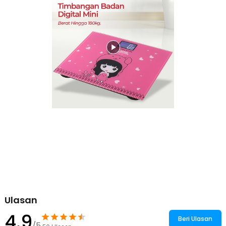
Kelengkapan Produk
Rincian yang Anda dapatkan untuk pembelian produk ini:
1 x Taffware Digipounds Timbangan Badan Digital Scale Battery
0.05kg 180kg - SC-01
1 x Panduan Penggunaan
Ulasan
4.9
Beri Ulasan
/5