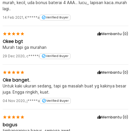
murah, kecil, uda bonus baterai 4 AAA... lucu,, lapisan kaca..murah
lagi..
14 Feb 2021
,
K*****a
Verified Buyer
Membantu (
0
)
Okee bgt
Murah tapi ga murahan
29 Dec 2020
,
c*****i
Verified Buyer
Membantu (
0
)
Oke banget.
Untuk kaki ukuran sedang, tapi ga masalah buat yg kakinya besar
juga. Engga ringkih, kuat.
04 Nov 2020
,
j*****a
Verified Buyer
Membantu (
0
)
bagus
timbangannya bagus...semoga awet...