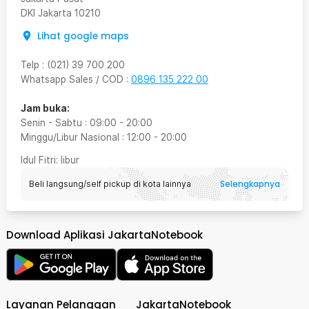
DKI Jakarta
10210
Lihat google maps
Telp
:
(021) 39 700 200
Whatsapp Sales / COD
:
0896 135 222 00
Jam buka:
Senin - Sabtu
:
09:00
-
20:00
Minggu/Libur Nasional
:
12:00
-
20:00
Idul Fitri
: libur
Selengkapnya
Beli langsung/self pickup di kota lainnya
Download Aplikasi JakartaNotebook
Layanan Pelanggan
JakartaNotebook