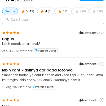
50
Ulasan
Semua
5
(
43
)
4
(
6
)
3
(
1
)
2
(
0
)
1
(
0
)
Cari Ulasan
Membantu (
0
)
Bagus
Lebih cocok untuk anak²
25 Oct 2022
,
W*****n
Verified Buyer
Membantu (
0
)
lebih cantik aslinya daripada fotonya
timbangan badan yg cantik bahan dari kaca tapi kuat,, bentuknya
imut mgkn lebih cocok utk anak2, warnanya cantik
16 Aug 2021
,
I*****o
Verified Buyer
Membantu (
0
)