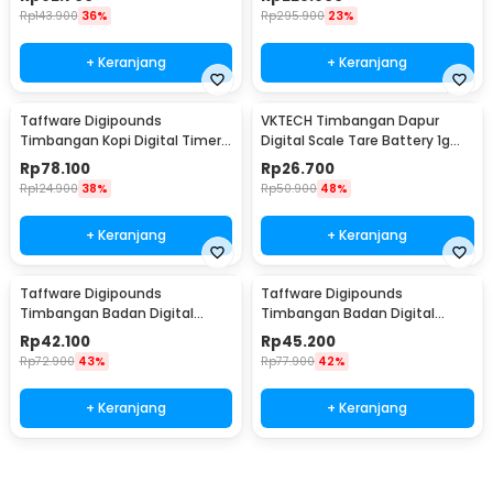
Rp
143.900
36%
Rp
295.900
23%
+ Keranjang
+ Keranjang
Taffware Digipounds
VKTECH Timbangan Dapur
Timbangan Kopi Digital Timer
Digital Scale Tare Battery 1g
Coffee Scale 3kg 0.1g - CK2150
10kg - SF-400
Rp
78.100
Rp
26.700
Rp
124.900
38%
Rp
50.900
48%
+ Keranjang
+ Keranjang
Taffware Digipounds
Taffware Digipounds
Timbangan Badan Digital
Timbangan Badan Digital
Scale Battery 0.05kg 180kg -
Scale Rechargeable 180kg -
Rp
42.100
Rp
45.200
AB18
AR18
Rp
72.900
43%
Rp
77.900
42%
+ Keranjang
+ Keranjang