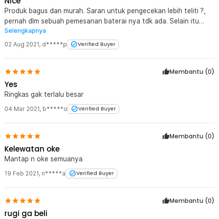
Nice
Produk bagus dan murah. Saran untuk pengecekan lebih teliti ?,
pernah dlm sebuah pemesanan baterai nya tdk ada. Selain itu
Selengkapnya
bagusss
02 Aug 2021
,
d*****p
Verified Buyer
Membantu (
0
)
Yes
Ringkas gak terlalu besar
04 Mar 2021
,
b*****o
Verified Buyer
Membantu (
0
)
Kelewatan oke
Mantap n oke semuanya
19 Feb 2021
,
n*****a
Verified Buyer
Membantu (
0
)
rugi ga beli