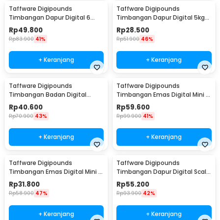
Taffware Digipounds
Taffware Digipounds
Timbangan Dapur Digital 6
Timbangan Dapur Digital 5kg
Satuan 1kg 0.1g - i2000
1g Kitchen Scale LCD - B05
Rp
49.800
Rp
28.500
Rp
83.900
41%
Rp
51.900
46%
+ Keranjang
+ Keranjang
Taffware Digipounds
Taffware Digipounds
Timbangan Badan Digital
Timbangan Emas Digital Mini 7
Scale Battery 0.05kg 180kg -
Units 0.01g 500g - UF200H
Rp
40.600
Rp
59.600
BT-986
Rp
70.900
43%
Rp
99.900
41%
+ Keranjang
+ Keranjang
Taffware Digipounds
Taffware Digipounds
Timbangan Emas Digital Mini 5
Timbangan Dapur Digital Scale
Units 0.01g 200g - MH-200
Battery 1g 5kg - Z1S
Rp
31.800
Rp
55.200
Rp
58.900
47%
Rp
93.900
42%
+ Keranjang
+ Keranjang