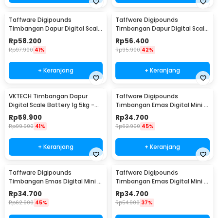
Taffware Digipounds
Taffware Digipounds
Timbangan Dapur Digital Scale
Timbangan Dapur Digital Scale
Battery 1g 10kg - Z2S
Battery 1g 10kg - Z3S
Rp
58.200
Rp
56.400
Rp
97.900
41%
Rp
95.900
42%
+ Keranjang
+ Keranjang
VKTECH Timbangan Dapur
Taffware Digipounds
Digital Scale Battery 1g 5kg -
Timbangan Emas Digital Mini 7
CK10A
Units 0.01g 500g - SC-13 /
Rp
59.900
Rp
34.700
VSW0083
Rp
99.900
41%
Rp
62.900
45%
+ Keranjang
+ Keranjang
Taffware Digipounds
Taffware Digipounds
Timbangan Emas Digital Mini 7
Timbangan Emas Digital Mini 7
Units 0.01g 200g - SC-13 /
Units 0.01g 100g - SC-13 /
Rp
34.700
Rp
34.700
VSW0083
VSW0083
Rp
62.900
45%
Rp
54.900
37%