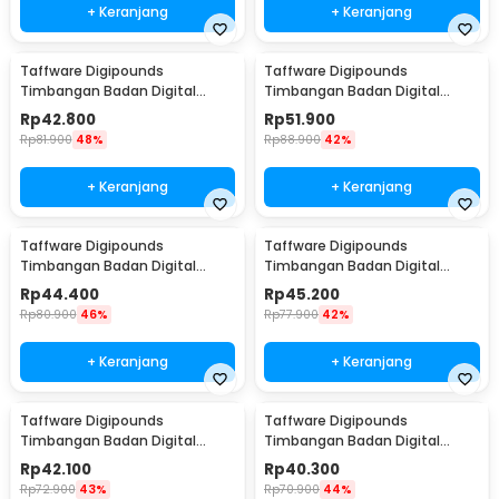
+ Keranjang
+ Keranjang
Taffware Digipounds
Taffware Digipounds
Timbangan Badan Digital
Timbangan Badan Digital
Scale Bluetooth 50g 180kg -
Scale Smart App 50g 180kg -
Rp
42.800
Rp
51.900
SH-Y01
SH-Y01-U1
Rp
81.900
48%
Rp
88.900
42%
+ Keranjang
+ Keranjang
Taffware Digipounds
Taffware Digipounds
Timbangan Badan Digital
Timbangan Badan Digital
Scale Rechargeable 180kg -
Scale Rechargeable 180kg -
Rp
44.400
Rp
45.200
SC-12U
SC-15U
Rp
80.900
46%
Rp
77.900
42%
+ Keranjang
+ Keranjang
Taffware Digipounds
Taffware Digipounds
Timbangan Badan Digital
Timbangan Badan Digital
Scale Battery 0.05kg 180kg -
Scale Battery 0.05kg 180kg -
Rp
42.100
Rp
40.300
SC-12
SC-15
Rp
72.900
43%
Rp
70.900
44%