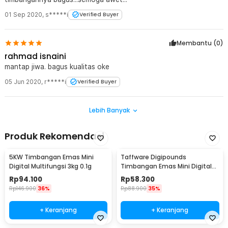
01 Sep 2020
,
s*****i
Verified Buyer
Membantu (
0
)
rahmad isnaini
mantap jiwa. bagus kualitas oke
05 Jun 2020
,
r*****i
Verified Buyer
Lebih Banyak
Produk Rekomendasi
5KW Timbangan Emas Mini
Taffware Digipounds
Digital Multifungsi 3kg 0.1g
Timbangan Emas Mini Digital
Multifungsi 500g 0.1g - EK518
Rp
94.100
Rp
58.300
Rp
146.900
36%
Rp
88.900
35%
+ Keranjang
+ Keranjang