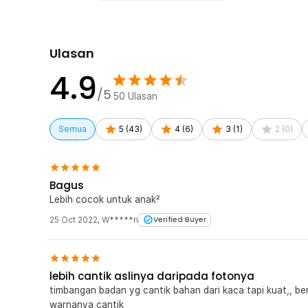
Ulasan
4.9
/5
50
Ulasan
Semua
5
(
43
)
4
(
6
)
3
(
1
)
2
(
0
)
Bagus
Lebih cocok untuk anak²
25 Oct 2022
,
W*****n
Verified Buyer
lebih cantik aslinya daripada fotonya
timbangan badan yg cantik bahan dari kaca tapi kuat,, b
warnanya cantik