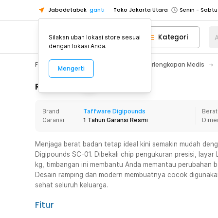
Jabodetabek
ganti
Toko Jakarta Utara
Toko Tangerang
Kategori
A
Silakan ubah lokasi store sesuai
Toko Cikupa
dengan lokasi Anda.
Pick n Go Jakarta Barat
Senin - J
Fashion, Make Up & Beauty Care
Perlengkapan Medis
Mengerti
Pick n Go Bekasi
Senin - Jumat (08
Pick n Go Depok
Senin - Jumat (08
Rincian Produk
Toko Jakarta Pusat
Senin - Sabtu
Brand
Taffware Digipounds
Berat
Toko Jakarta Barat
Senin - Sabtu
Garansi
1 Tahun Garansi Resmi
Dime
Toko Jakarta Utara
Toko Tangerang
Menjaga berat badan tetap ideal kini semakin mudah deng
Digipounds SC-01. Dibekali chip pengukuran presisi, layar
Toko Cikupa
kg, timbangan ini membantu Anda memantau perubahan bera
Pick n Go Jakarta Barat
Senin - J
Desain ramping dan modern membuatnya cocok digunakan
sehat seluruh keluarga.
Pick n Go Bekasi
Senin - Jumat (08
Pick n Go Depok
Senin - Jumat (08
Fitur