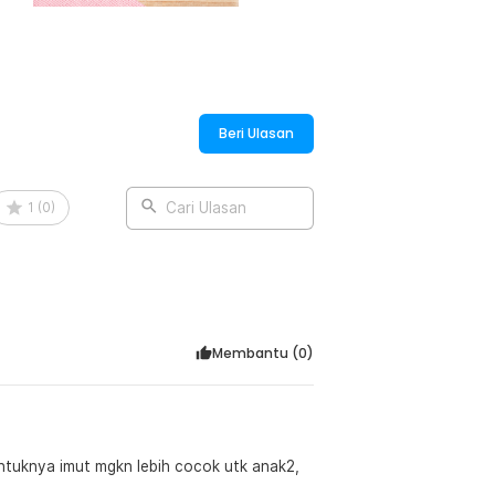
Beri Ulasan
1
(
0
)
Cari Ulasan
Membantu (
0
)
entuknya imut mgkn lebih cocok utk anak2,