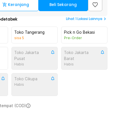
Keranjang
Beli Sekarang
Lihat
1
Lokasi Lainnya
odetabek
Toko Tangerang
Pick n Go Bekasi
sisa
5
Pre-Order
Toko Jakarta
Toko Jakarta
Pusat
Barat
Habis
Habis
Toko Cikupa
Habis
i tempat (COD)