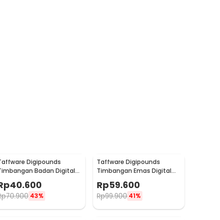
Taffware Digipounds
Taffware Digipounds
Timbangan Badan Digital
Timbangan Emas Digital
Scale Battery 0.05kg 180kg
Mini 7 Units 0.01g 500g -
Rp
40.600
Rp
59.600
- BT-986
UF200H
Rp
70.900
Rp
99.900
43%
41%