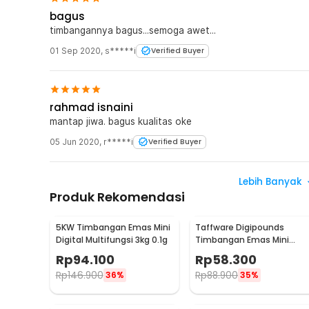
bagus
timbangannya bagus...semoga awet...
01 Sep 2020
,
s*****i
Verified Buyer
rahmad isnaini
mantap jiwa. bagus kualitas oke
05 Jun 2020
,
r*****i
Verified Buyer
Lebih Banyak
Produk Rekomendasi
5KW Timbangan Emas Mini
Taffware Digipounds
Digital Multifungsi 3kg 0.1g
Timbangan Emas Mini
Digital Multifungsi 500g
Rp
94.100
Rp
58.300
0.1g - EK518
Rp
146.900
Rp
88.900
36%
35%