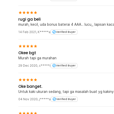
rugi ga beli
murah, kecil, uda bonus baterai 4 AAA... lucu,, lapisan kaca
14 Feb 2021
,
K*****a
Verified Buyer
Okee bgt
Murah tapi ga murahan
29 Dec 2020
,
c*****i
Verified Buyer
Oke banget.
Untuk kaki ukuran sedang, tapi ga masalah buat yg kakinya
04 Nov 2020
,
j*****a
Verified Buyer