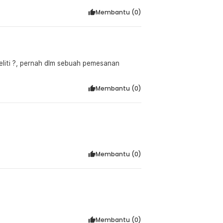
Membantu (
0
)
eliti ?, pernah dlm sebuah pemesanan
Membantu (
0
)
Membantu (
0
)
Membantu (
0
)