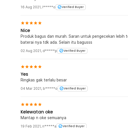
16 Aug 2021
,
I*****o
Verified Buyer
Nice
Produk bagus dan murah. Saran untuk pengecekan lebih t
baterai nya tdk ada. Selain itu bagusss
02 Aug 2021
,
d*****p
Verified Buyer
Yes
Ringkas gak terlalu besar
04 Mar 2021
,
b*****o
Verified Buyer
Kelewatan oke
Mantap n oke semuanya
19 Feb 2021
,
n*****a
Verified Buyer