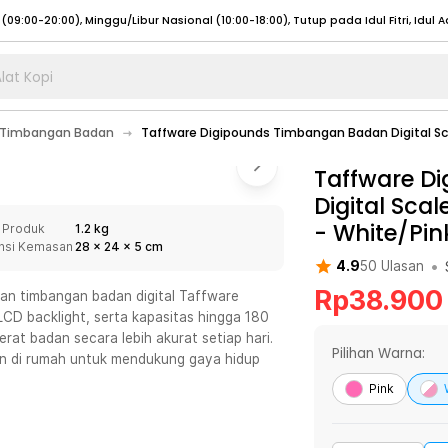
lat Kopi
umat (07:00 - 20:00), Sabtu - Minggu (08:00 - 20:00), Tutup pada Idul Fitri
Sele
Timbangan Badan
Taffware Digipounds Timbangan Badan Digital Sca
:00 - 20:00), Sabtu - Minggu/ Libur Nasional (08:00 - 17:00)
Selengkapnya
:00 - 20:00), Sabtu - Minggu/ Libur Nasional (08:00 - 17:00)
Taffware D
Selengkapnya
Digital Scal
 (09:00-20:00), Minggu/Libur Nasional (12:00-20:00), Tutup pada Idul Fitri
Sele
-
White/Pin
 Produk
1.2 kg
 (09:00-20:00), Minggu/Libur Nasional (12:00-20:00), Tutup pada Idul Fitri
Sele
nsi Kemasan
28
x
24
x
5
cm
•
4.9
50
Ulasan
Rp
38.900
an timbangan badan digital Taffware
 LCD backlight, serta kapasitas hingga 180
t badan secara lebih akurat setiap hari.
umat (07:00 - 20:00), Sabtu - Minggu (08:00 - 20:00), Tutup pada Idul Fitri
Sele
Pilihan Warna:
 di rumah untuk mendukung gaya hidup
:00 - 20:00), Sabtu - Minggu/ Libur Nasional (08:00 - 17:00)
Selengkapnya
Pink
:00 - 20:00), Sabtu - Minggu/ Libur Nasional (08:00 - 17:00)
Selengkapnya