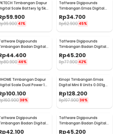
VKTECH Timbangan Dapur
Taffware Digipounds
Digital Scale Battery 1g 5kg
Timbangan Emas Digital
- CK10A
Mini 7 Units 0.01g 500g -
Rp
59.900
Rp
34.700
SC-13 / VSW0083
Rp
99.900
Rp
62.900
41%
45%
Taffware Digipounds
Taffware Digipounds
Timbangan Badan Digital
Timbangan Badan Digital
Scale Rechargeable 180kg -
Scale Rechargeable 180kg -
Rp
44.400
Rp
45.200
SC-12U
SC-15U
Rp
80.900
Rp
77.900
46%
42%
DHOME Timbangan Dapur
Kinopi Timbangan Emas
Digital Scale Dual Power 1g
Digital Mini 8 Units 0.001g
15kg - JJ210
50g - TL-128
Rp
100.100
Rp
128.200
Rp
160.900
Rp
197.900
38%
36%
Taffware Digipounds
Taffware Digipounds
Timbangan Badan Digital
Timbangan Badan Digital
Scale Battery 0.05kg 180kg
Scale Rechargeable 180kg -
Rp
42.100
Rp
45.200
- AB18
AR18