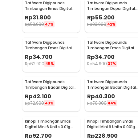
Taffware Digipounds
Taffware Digipounds
Timbangan Emas Digital
Timbangan Dapur Digital
Mini 5 Units 0.01g 200g -
Scale Battery 1g 5kg - Z1S
Rp
31.800
Rp
55.200
MH-200
Rp
58.900
Rp
93.900
47%
42%
Taffware Digipounds
Taffware Digipounds
Timbangan Emas Digital
Timbangan Emas Digital
Mini 7 Units 0.01g 200g -
Mini 7 Units 0.01g 100g -
Rp
34.700
Rp
34.700
SC-13 / VSW0083
SC-13 / VSW0083
Rp
62.900
Rp
54.900
45%
37%
Taffware Digipounds
Taffware Digipounds
Timbangan Badan Digital
Timbangan Badan Digital
Scale Battery 0.05kg 180kg
Scale Battery 0.05kg 180kg
Rp
42.100
Rp
40.300
- SC-12
- SC-15
Rp
72.900
Rp
70.900
43%
44%
Kinopi Timbangan Emas
Kinopi Timbangan Emas
Digital Mini 6 Units 0.01g
Digital Mini 6 Units 0.001g
200g - CX-129
50g - CT-33
Rp
92.700
Rp
228.900