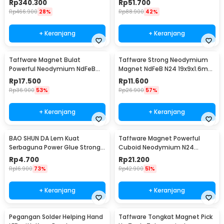
Rp
340.300
Rp
51.700
Rp
466.900
28%
Rp
88.900
42%
+ Keranjang
+ Keranjang
Taffware Magnet Bulat
Taffware Strong Neodymium
Powerful Neodymium NdFeB
Magnet NdFeB N24 19x9x1.6mm
N25 5x1.5mm 100 PCS
10 PCS - MAG1
Rp
17.500
Rp
11.600
Rp
36.900
53%
Rp
26.900
57%
+ Keranjang
+ Keranjang
BAO SHUN DA Lem Kuat
Taffware Magnet Powerful
Serbaguna Power Glue Strong
Cuboid Neodymium N24
Adhesive 15ml - B-7000
29x9mm 10 PCS - MG10
Rp
4.700
Rp
21.200
Rp
16.900
73%
Rp
42.900
51%
+ Keranjang
+ Keranjang
Pegangan Solder Helping Hand
Taffware Tongkat Magnet Pick