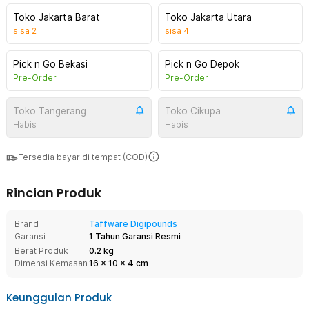
Toko Jakarta Barat
Toko Jakarta Utara
sisa
2
sisa
4
Pick n Go Bekasi
Pick n Go Depok
Pre-Order
Pre-Order
Toko Tangerang
Toko Cikupa
Habis
Habis
Tersedia bayar di tempat (COD)
Rincian Produk
Brand
Taffware Digipounds
Garansi
1 Tahun Garansi Resmi
Berat Produk
0.2 kg
Dimensi Kemasan
16
x
10
x
4
cm
Keunggulan Produk