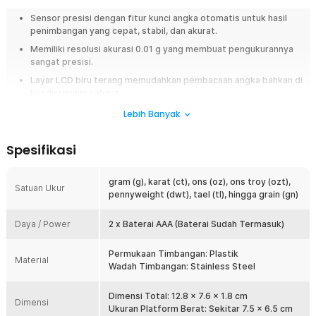
Sensor presisi dengan fitur kunci angka otomatis untuk hasil
penimbangan yang cepat, stabil, dan akurat.
Memiliki resolusi akurasi 0.01 g yang membuat pengukurannya
sangat presisi.
Layar LCD biru terang memudahkan pembacaan angka bahkan di
kondisi minim cahaya.
Mendukung 7 mode satuan ukur untuk menimbang emas,
Lebih Banyak
perhiasan, batu permata, hingga bahan ringan lainnya.
Hadir dengan 3 rentang pengukuran berbeda antara 500 g, 200
Spesifikasi
g, dan 100 g yang bebas Anda pilih.
gram (g), karat (ct), ons (oz), ons troy (ozt),
Overview
Satuan Ukur
pennyweight (dwt), tael (tl), hingga grain (gn)
Menimbang emas, perhiasan, batu permata, hingga bahan ringan
membutuhkan alat yang benar-benar akurat agar hasil pengukuran tidak
Daya / Power
2 x Baterai AAA (Baterai Sudah Termasuk)
meleset. Timbangan biasa sering kali kurang sensitif sehingga kurang
ideal untuk objek berukuran kecil. Taffware Digipounds Timbangan Emas
Digital Mini hadir sebagai solusi dengan sensor presisi berakurasi 0.01
Permukaan Timbangan: Plastik
Material
g, desain ringkas, dan berbagai satuan pengukuran sehingga cocok
Wadah Timbangan: Stainless Steel
digunakan di rumah, toko emas, maupun saat bepergian.
Dimensi Total: 12.8 x 7.6 x 1.8 cm
Dimensi
Fitur
Ukuran Platform Berat: Sekitar 7.5 x 6.5 cm