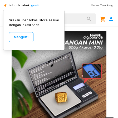
Jabodetabek
ganti
Order Tracking
Alat Kopi
Silakan ubah lokasi store sesuai
dengan lokasi Anda.
Mengerti