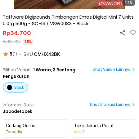
1 / 8
Taffware Digipounds Timbangan Emas Digital Mini 7 Units
0.01g 500g - SC-13 / VSW0083
-
Black
Rp
34.700
Rp
62.900
45
%
•
SKU
OMHX42BK
5
(
1
)
Lihat Varian Lainnya
Pilihan Varian:
1
Warna,
3 Rentang
Pengukuran
Black
Lihat
6
Lokasi Lainnya
Informasi Stok:
Jabodetabek
Gudang Online
Toko Jakarta Pusat
Tersedia
sisa
2