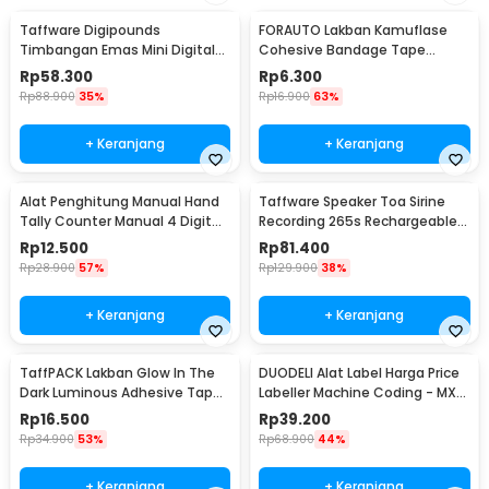
Taffware Digipounds
FORAUTO Lakban Kamuflase
Timbangan Emas Mini Digital
Cohesive Bandage Tape
Multifungsi 500g 0.1g - EK518
Hunting 4.5M 50mm - H10
Rp
58.300
Rp
6.300
Rp
88.900
35%
Rp
16.900
63%
+ Keranjang
+ Keranjang
Alat Penghitung Manual Hand
Taffware Speaker Toa Sirine
Tally Counter Manual 4 Digit
Recording 265s Rechargeable
Stainless - TD99
1200mAh 5W - 518
Rp
12.500
Rp
81.400
Rp
28.900
57%
Rp
129.900
38%
+ Keranjang
+ Keranjang
TaffPACK Lakban Glow In The
DUODELI Alat Label Harga Price
Dark Luminous Adhesive Tape
Labeller Machine Coding - MX-
10M 1.5cm - A0015
5500
Rp
16.500
Rp
39.200
Rp
34.900
53%
Rp
68.900
44%
+ Keranjang
+ Keranjang