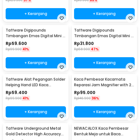
Rp
129.900
37%
Rp
16.900
65%
+ Keranjang
+ Keranjang
Taffware Digipounds
Taffware Digipounds
Timbangan Emas Digital Mini 7
Timbangan Emas Digital Mini 5
Units 0.01g 500g - UF200H
Units 0.01g 200g - MH-200
Rp
59.600
Rp
31.800
Rp
99.900
41%
Rp
58.900
47%
+ Keranjang
+ Keranjang
Taffware Alat Pegangan Solder
Kaca Pembesar Kacamata
Helping Hand LED Kaca
Reparasi Jam Magnifier with 2
Pembesar 3.5X - TE-801
LED 5 Lens 3.5X - 9892B2
Rp
59.400
Rp
95.000
Rp
99.900
41%
Rp
146.900
36%
+ Keranjang
+ Keranjang
Taffware Underground Metal
NEWACALOX Kaca Pembesar
Gold Detector High Accuracy
Bentuk Meja untuk Baca
Waterproof - MD-4030
Magnifier with 4 LED 3X - HL-A4