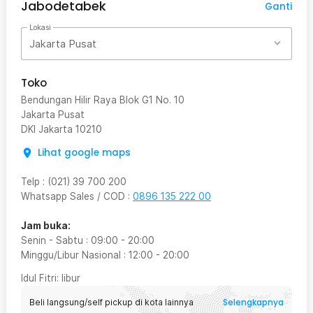
Jabodetabek
Ganti
Lokasi
Jakarta Pusat
Toko
Bendungan Hilir Raya Blok G1 No. 10
Jakarta Pusat
DKI Jakarta
10210
Lihat google maps
Telp
:
(021) 39 700 200
Whatsapp Sales / COD
:
0896 135 222 00
Jam buka:
Senin - Sabtu
:
09:00
-
20:00
Minggu/Libur Nasional
:
12:00
-
20:00
Idul Fitri
: libur
Selengkapnya
Beli langsung/self pickup di kota lainnya