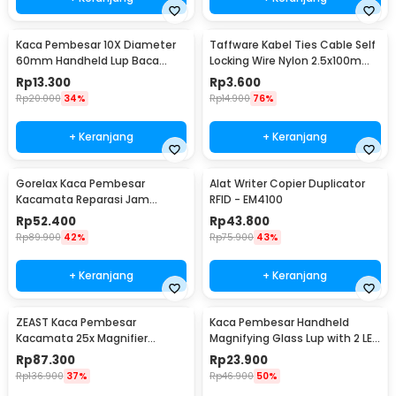
Kaca Pembesar 10X Diameter
Taffware Kabel Ties Cable Self
60mm Handheld Lup Baca
Locking Wire Nylon 2.5x100mm
Desain Naga Elegan
100 PCS - V94
Rp
13.300
Rp
3.600
Rp
20.000
34%
Rp
14.900
76%
+ Keranjang
+ Keranjang
Gorelax Kaca Pembesar
Alat Writer Copier Duplicator
Kacamata Reparasi Jam
RFID - EM4100
Magnifier with 2 LED 20X -
Rp
52.400
Rp
43.800
9892A
Rp
89.900
42%
Rp
75.900
43%
+ Keranjang
+ Keranjang
ZEAST Kaca Pembesar
Kaca Pembesar Handheld
Kacamata 25x Magnifier
Magnifying Glass Lup with 2 LED
dengan 2 LED - 9892GJ
35mm 8X - MG6B-2
Rp
87.300
Rp
23.900
Rp
136.900
37%
Rp
46.900
50%