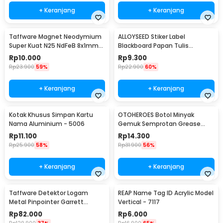
+ Keranjang
+ Keranjang
Taffware Magnet Neodymium
ALLOYSEED Stiker Label
Super Kuat N25 NdFeB 8x1mm
Blackboard Papan Tulis
50 PCS - M35
Removable 50 PCS - TH002
Rp
10.000
Rp
9.300
Rp
23.900
59%
Rp
22.900
60%
+ Keranjang
+ Keranjang
Kotak Khusus Simpan Kartu
OTOHEROES Botol Minyak
Nama Aluminium - 5006
Gemuk Semprotan Grease
Gun 250ml - Q001
Rp
11.100
Rp
14.300
Rp
25.900
58%
Rp
31.900
56%
+ Keranjang
+ Keranjang
Taffware Detektor Logam
REAP Name Tag ID Acrylic Model
Metal Pinpointer Garrett
Vertical - 7117
Waterproof - 1166000
Rp
82.000
Rp
6.000