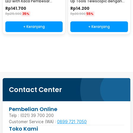
LED with Kaca Pembesar
Up Tools Telescopic dengan
Magnifier 3X/4.5X - TH-7023
Lampu LED - GJ0347
Rp
141.700
Rp
14.200
Rp
215.900
35%
Rp
30.900
55%
+ Keranjang
+ Keranjang
Beli Sekarang
Contact Center
Pembelian Online
Telp : (021) 39 700 200
Customer Service (WA) :
0899 721 7050
Toko Kami