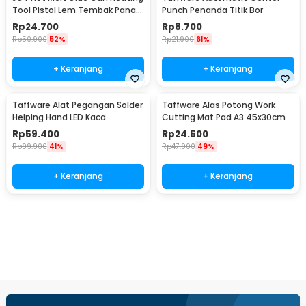
Tool Pistol Lem Tembak Panas
Punch Penanda Titik Bor
20W - QT-302
Rp
24.700
Rp
8.700
Rp
50.900
52%
Rp
21.900
61%
+ Keranjang
+ Keranjang
Taffware Alat Pegangan Solder
Taffware Alas Potong Work
Helping Hand LED Kaca
Cutting Mat Pad A3 45x30cm
Pembesar 3.5X - TE-801
Rp
59.400
Rp
24.600
Rp
99.900
41%
Rp
47.900
49%
+ Keranjang
+ Keranjang
Beli Sekarang