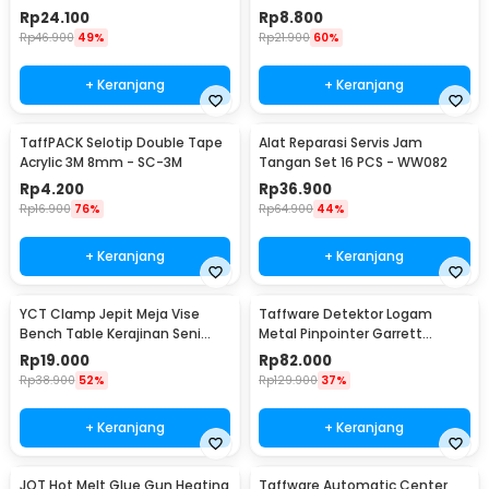
340x230mm - S-120B
127 PCS - RSG-AHZ
Rp
24.100
Rp
8.800
Rp
46.900
49%
Rp
21.900
60%
+ Keranjang
+ Keranjang
TaffPACK Selotip Double Tape
Alat Reparasi Servis Jam
Acrylic 3M 8mm - SC-3M
Tangan Set 16 PCS - WW082
Rp
4.200
Rp
36.900
Rp
16.900
76%
Rp
64.900
44%
+ Keranjang
+ Keranjang
YCT Clamp Jepit Meja Vise
Taffware Detektor Logam
Bench Table Kerajinan Seni
Metal Pinpointer Garrett
Perhiasan 25mm - QST
Waterproof - 1166000
Rp
19.000
Rp
82.000
Rp
38.900
52%
Rp
129.900
37%
+ Keranjang
+ Keranjang
JOT Hot Melt Glue Gun Heating
Taffware Automatic Center