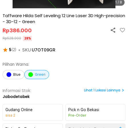
1 / 8
Taffware Hilda Self Leveling 12 Line Laser 3D High-precision
- 3D-12
-
Green
Rp
386.000
Rp
528.900
28
%
•
SKU
U7OT09GR
5
(
2
)
Pilihan Warna:
Blue
Green
Lihat
1
Lokasi Lainnya
Informasi Stok:
Jabodetabek
Gudang Online
Pick n Go Bekasi
sisa
2
Pre-Order