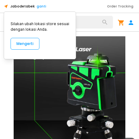
Jabodetabek
ganti
Order Tracking
Alat Kopi
Silakan ubah lokasi store sesuai
dengan lokasi Anda.
Mengerti