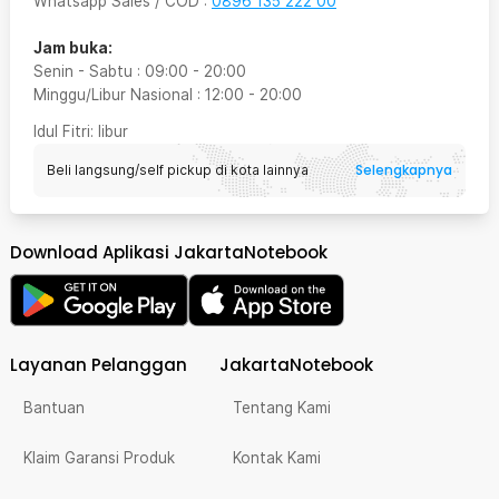
Whatsapp Sales / COD
:
0896 135 222 00
Jam buka:
Senin - Sabtu
:
09:00
-
20:00
Minggu/Libur Nasional
:
12:00
-
20:00
Idul Fitri
: libur
Selengkapnya
Beli langsung/self pickup di kota lainnya
Download Aplikasi JakartaNotebook
Layanan Pelanggan
JakartaNotebook
Bantuan
Tentang Kami
Klaim Garansi Produk
Kontak Kami