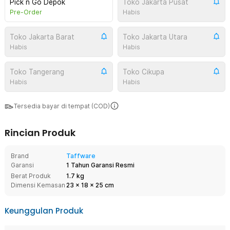
Pick n Go Depok
Toko Jakarta Pusat
Pre-Order
Habis
Toko Jakarta Barat
Toko Jakarta Utara
Habis
Habis
Toko Tangerang
Toko Cikupa
Habis
Habis
Tersedia bayar di tempat (COD)
Rincian Produk
Brand
Taffware
Garansi
1 Tahun Garansi Resmi
Berat Produk
1.7 kg
Dimensi Kemasan
23
x
18
x
25
cm
Keunggulan Produk