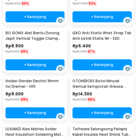
Rp
45.900
50%
Rp
37.900
53%
+ Keranjang
+ Keranjang
BO GONG Alat Bantu Dorong
LEKO Anti Static Wrist Strap Tali
Jepit Vertical Toggle Clamp
Anti Listrik Statis 1M - ESD
Hold Down Handle - GH-13009
Rp
8.900
Rp
5.400
Rp
21.900
60%
Rp
15.900
67%
+ Keranjang
+ Keranjang
Holder Grinder Electric 18mm
OTOHEROES Botol Minyak
for Dremel - H111
Gemuk Semprotan Grease
Gun 250ml - Q001
Rp
9.000
Rp
14.300
Rp
21.900
59%
Rp
31.900
56%
+ Keranjang
+ Keranjang
LUXIANZI Alas Matras Solder
Taffware Selongsong Pelapis
Heat Insulation Soldering Mat
Kabel Insulasi Heat Shrink Tube