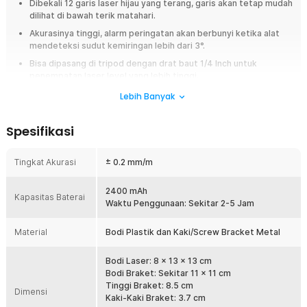
Dibekali 12 garis laser hijau yang terang, garis akan tetap mudah
dilihat di bawah terik matahari.
Akurasinya tinggi, alarm peringatan akan berbunyi ketika alat
mendeteksi sudut kemiringan lebih dari 3°.
Bisa dipasang di tripod dengan drat baut 1/4 Inch untuk
penempatan laser level yang lebih tinggi.
Dibekali baterai berkapasitas 2400 mAh yang mampu bertahan
Lebih Banyak
2-5 jam.
Dirancang digunakan untuk berbagai kondisi lingkungan karena
Spesifikasi
dirancang tahan banting dan perlindungan waterproof IP54.
Tingkat Akurasi
± 0.2 mm/m
Overview
Laser level adalah alat yang membantu memastikan segala sesuatu
2400 mAh
dipasang dengan lurus dan rapi. Alat ini memproyeksikan garis cahaya
Kapasitas Baterai
Waktu Penggunaan: Sekitar 2-5 Jam
lurus ke dinding atau permukaan lainnya, sehingga memudahkan untuk
menyejajarkan benda-benda seperti rak, ubin, atau lukisan. Laser level
dari Taffware Hilda dibekali dengan 12 garis level 3D, alarm peringatan,
Material
Bodi Plastik dan Kaki/Screw Bracket Metal
baterai yang tahan lama, dan material yang kokoh dan tahan banting.
Merupakan laser level yang sempurna untuk berbagai proyek Anda.
Bodi Laser: 8 x 13 x 13 cm
Bodi Braket: Sekitar 11 x 11 cm
Fitur
Tinggi Braket: 8.5 cm
Dimensi
Kaki-Kaki Braket: 3.7 cm
Laser Hijau Terang