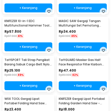
+ Keranjang
+ Keranjang
KNIFEZER 10-in-1 EDC
MAGIC SAW Gergaji Tangan
Multifunctional Hammer Tool
Multifungsi Set Pemotong
for Camping Survival - WL-
Kayu Besi
Rp
57.800
Rp
34.400
9003
Rp
97.900
41%
Rp
61.900
45%
+ Keranjang
+ Keranjang
TaffSPORT Tali Strap Pengikat
TaffGUARD Masker Gas Half
Barang Sabuk Cargo Belt Nylon
Face Respirator Filter Karbon
5M - XR2
Aktif KN95 - 6200
Rp
25.100
Rp
47.400
Rp
48.900
49%
Rp
80.900
42%
+ Keranjang
+ Keranjang
WIXI TOOL Gergaji Lipat
KNIFEZER Gergaji Lipat Portabel
Portabel Folding Hand Saw
Folding Garden Hand Saw -
39cm - JSZ-002
LA145
Rp
23.400
Rp
18.000