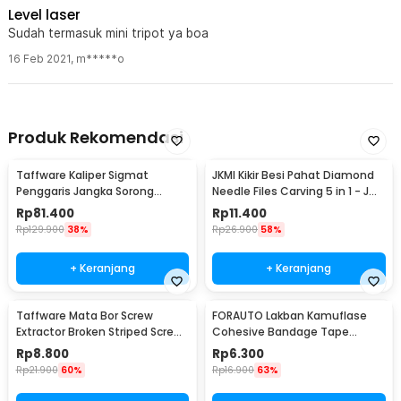
Di lapangan menjadi lebih cepat Dan presisi
Level laser
Sudah termasuk mini tripot ya boa
16 Feb 2021
,
m*****o
Produk Rekomendasi
Taffware Kaliper Sigmat
JKMI Kikir Besi Pahat Diamond
Penggaris Jangka Sorong
Needle Files Carving 5 in 1 - JM-
Digital LCD 150mm - SH20
FL1-1
Rp
81.400
Rp
11.400
Rp
129.900
38%
Rp
26.900
58%
+ Keranjang
+ Keranjang
Taffware Mata Bor Screw
FORAUTO Lakban Kamuflase
Extractor Broken Striped Screw
Cohesive Bandage Tape
Remover 4 PCS - S2
Hunting 4.5M 50mm - H10
Rp
8.800
Rp
6.300
Rp
21.900
60%
Rp
16.900
63%