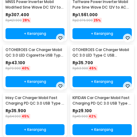
MNSS Power Inverter Mobil
Taffware Power Inverter Mobil
Modified Sine Wave DC 12V to
Pure Sine Wave DC 12V to AC
AC 220V 4000W - Q4000
220V 5500W - CJ-5500Q
Rp
307.400
Rp
1.561.000
Rp
421.900
28%
Rp
2.076.900
25%
+ Keranjang
+ Keranjang
OTOHEROES Car Charger Mobil
OTOHEROES Car Charger Mobil
QC 3.0 LED Cigarette USB Type
QC 3.0 LED Type C USB
C 6.5A 66W - M7
Cigarette 2.4A 22.5W - M7
Rp
43.100
Rp
35.700
Rp
70.900
40%
Rp
63.900
45%
+ Keranjang
+ Keranjang
Iriisy Car Charger Mobil Fast
KIFIDAN Car Charger Mobil Fast
Charging PD QC 3.0 USB Type C
Charging PD QC 3.0 USB Type C
A 2.4A 54W - PD20W
1.6A 20W - BK358
Rp
35.900
Rp
29.100
Rp
64.900
45%
Rp
49.900
42%
+ Keranjang
+ Keranjang