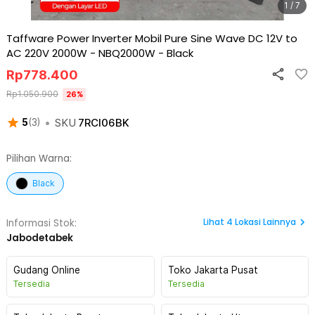
1 / 7
Taffware Power Inverter Mobil Pure Sine Wave DC 12V to
AC 220V 2000W - NBQ2000W
-
Black
Rp
778.400
Rp
1.050.900
26
%
•
SKU
7RCI06BK
5
(
3
)
Pilihan Warna:
Black
Lihat
4
Lokasi Lainnya
Informasi Stok:
Jabodetabek
Gudang Online
Toko Jakarta Pusat
Tersedia
Tersedia