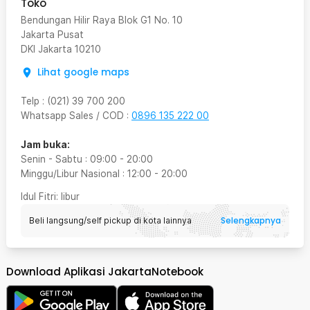
Toko
Bendungan Hilir Raya Blok G1 No. 10
Jakarta Pusat
DKI Jakarta
10210
Lihat google maps
Telp
:
(021) 39 700 200
Whatsapp Sales / COD
:
0896 135 222 00
Jam buka:
Senin - Sabtu
:
09:00
-
20:00
Minggu/Libur Nasional
:
12:00
-
20:00
Idul Fitri
: libur
Selengkapnya
Beli langsung/self pickup di kota lainnya
Download Aplikasi JakartaNotebook