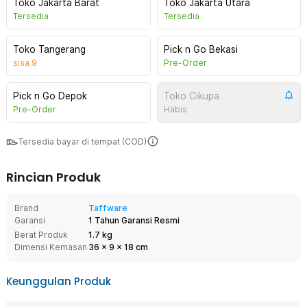
Toko Jakarta Barat
Toko Jakarta Utara
Tersedia
Tersedia
Toko Tangerang
Pick n Go Bekasi
sisa
9
Pre-Order
Pick n Go Depok
Toko Cikupa
Pre-Order
Habis
Tersedia bayar di tempat (COD)
Rincian Produk
Brand
Taffware
Garansi
1 Tahun Garansi Resmi
Berat Produk
1.7 kg
Dimensi Kemasan
36
x
9
x
18
cm
Keunggulan Produk