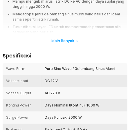
Mampu mengubah arus listrik DC ke AC dengan daya suplai yang
tinggi hingga 2000 W.
Mengadopsi jenis gelombang sinus murni yang halus dan ideal
sama seperti listrik rumah.
Turut dibekali layar LED untuk mempermudah pemantauan nilai
tegangan yang berjalan.
Keamanan terjamin karena memiliki sistem proteksi kelistrikan
Lebih Banyak
dan alarm otomatis.
Spesifikasi
Overview
Sulit menggunakan peralatan elektronik saat berada di dalam mobil,
Wave Form
Pure Sine Wave / Gelombang Sinus Murni
camping, atau ketika listrik padam? Power inverter mobil Taffware
mengubah arus DC 12 V dari aki kendaraan menjadi AC 220 V sehingga
berbagai perangkat elektronik dapat digunakan layaknya menggunakan
Voltase Input
DC 12 V
listrik rumah. Menggunakan teknologi Pure Sine Wave, inverter
menghasilkan gelombang listrik yang lebih halus dan stabil sehingga
Voltase Output
AC 220 V
aman digunakan untuk berbagai perangkat elektronik yang kompatibel.
Dilengkapi layar LED, alarm baterai rendah, dan sistem proteksi lengkap,
Kontinu Power
Daya Nominal (Kontinu): 1000 W
inverter ini menjadi solusi listrik portabel yang andal.
Fitur
Surge Power
Daya Puncak: 2000 W
Pure Sine Wave untuk Output Lebih Stabil
Frekuensi
Frekuensi Output: 50 Hz