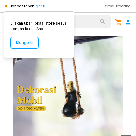
Jabodetabek
ganti
Order Tracking
Alat Kopi
Silakan ubah lokasi store sesuai
dengan lokasi Anda.
Mengerti