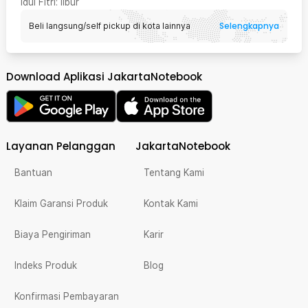
Idul Fitri
: libur
Selengkapnya
Beli langsung/self pickup di kota lainnya
Download Aplikasi JakartaNotebook
Layanan Pelanggan
JakartaNotebook
Bantuan
Tentang Kami
Klaim Garansi Produk
Kontak Kami
Biaya Pengiriman
Karir
Indeks Produk
Blog
Konfirmasi Pembayaran