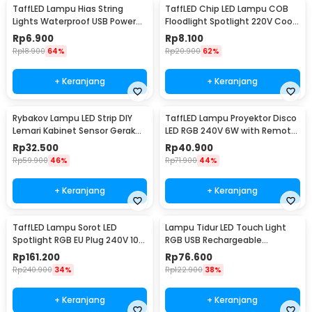
TaffLED Lampu Hias String
TaffLED Chip LED Lampu COB
Lights Waterproof USB Power
Floodlight Spotlight 220V Cool
50 LED 5M - SZ
White 6000K 50W - COB4060-
Rp
6.900
Rp
8.100
AC220-50
Rp
18.900
64%
Rp
20.900
62%
+ Keranjang
+ Keranjang
Rybakov Lampu LED Strip DIY
TaffLED Lampu Proyektor Disco
Lemari Kabinet Sensor Gerak
LED RGB 240V 6W with Remote
4.5W 1M - 2835
Control - CY-LV-RG
Rp
32.500
Rp
40.900
Rp
59.900
46%
Rp
71.900
44%
+ Keranjang
+ Keranjang
TaffLED Lampu Sorot LED
Lampu Tidur LED Touch Light
Spotlight RGB EU Plug 240V 10W
RGB USB Rechargeable
- L18RG
1500mAh 5V 3W - F8-1
Rp
161.200
Rp
76.600
Rp
240.900
34%
Rp
122.900
38%
+ Keranjang
+ Keranjang