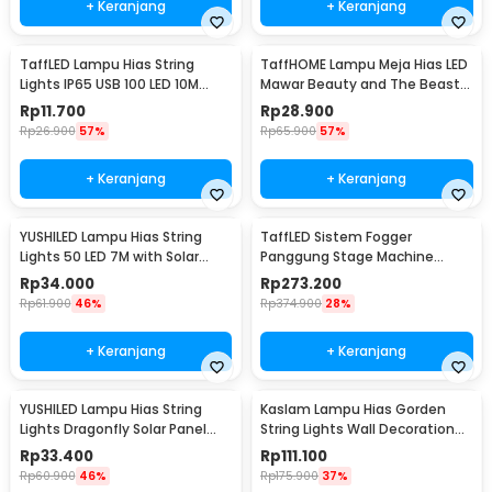
+ Keranjang
+ Keranjang
TaffLED Lampu Hias String
TaffHOME Lampu Meja Hias LED
Lights IP65 USB 100 LED 10M
Mawar Beauty and The Beast
Warm White - TDC-01
Warm White - AC01
Rp
11.700
Rp
28.900
Rp
26.900
57%
Rp
65.900
57%
+ Keranjang
+ Keranjang
YUSHILED Lampu Hias String
TaffLED Sistem Fogger
Lights 50 LED 7M with Solar
Panggung Stage Machine
Panel - M072
Ejector with RGB LED - KY-
Rp
34.000
Rp
273.200
LED500
Rp
61.900
46%
Rp
374.900
28%
+ Keranjang
+ Keranjang
YUSHILED Lampu Hias String
Kaslam Lampu Hias Gorden
Lights Dragonfly Solar Panel
String Lights Wall Decoration
IP65 8 Modes 20 LED - M088
18W 3x3M 320 LED - S-32
Rp
33.400
Rp
111.100
Rp
60.900
46%
Rp
175.900
37%