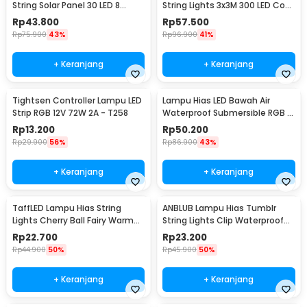
String Solar Panel 30 LED 8
String Lights 3x3M 300 LED Cool
Mode 6.5M - 896
White 18W - 300L
Rp
43.800
Rp
57.500
Rp
75.900
43%
Rp
96.900
41%
+ Keranjang
+ Keranjang
Tightsen Controller Lampu LED
Lampu Hias LED Bawah Air
Strip RGB 12V 72W 2A - T258
Waterproof Submersible RGB 2
PCS with Remote - 13017
Rp
13.200
Rp
50.200
Rp
29.900
56%
Rp
86.900
43%
+ Keranjang
+ Keranjang
TaffLED Lampu Hias String
ANBLUB Lampu Hias Tumblr
Lights Cherry Ball Fairy Warm
String Lights Clip Waterproof
White 5M - LY20W
20 LED 2M - 0606
Rp
22.700
Rp
23.200
Rp
44.900
50%
Rp
45.900
50%
+ Keranjang
+ Keranjang