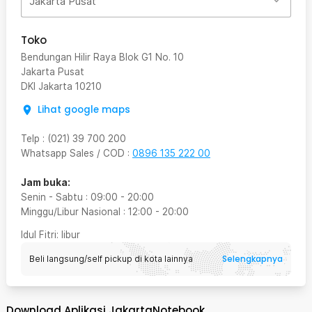
Jakarta Pusat
Toko
Bendungan Hilir Raya Blok G1 No. 10
Jakarta Pusat
DKI Jakarta
10210
Lihat google maps
Telp
:
(021) 39 700 200
Whatsapp Sales / COD
:
0896 135 222 00
Jam buka:
Senin - Sabtu
:
09:00
-
20:00
Minggu/Libur Nasional
:
12:00
-
20:00
Idul Fitri
: libur
Selengkapnya
Beli langsung/self pickup di kota lainnya
Download Aplikasi JakartaNotebook