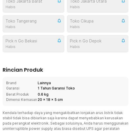
Toko Jakarta Barat
Toko Jakarta Utara
Habis
Habis
Toko Tangerang
Toko Cikupa
Habis
Habis
Pick n Go Bekasi
Pick n Go Depok
Habis
Habis
Rincian Produk
Brand
Lainnya
Garansi
1 Tahun Garansi Toko
Berat Produk
0.6 kg
Dimensi Kemasan
20
x
18
x
5
cm
Kendala terhadap daya yang mengakibatkan lonjakan arus listrik tidak
stabil tidak bisa dibiarkan saja karena dapat menyebabkan kerusakan
pada perangkat elektronik. Sebagai solusinya, Anda harus menggunakan
uninterruptible power supply atau biasa disebut UPS agar peralatan