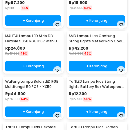
Remote
Controller 1M - SMD2835
Rp
97.200
Rp
16.500
Rp
149.900
36%
Rp
34.900
53%
+ Keranjang
+ Keranjang
MALITAI Lampu LED Strip DIY
SMD Lampu Hias Gantung
Flexible 5050 RGB IP67 with USB
String Lights Meteor Rain Cool
Controller 2M - SMD2835
White 30cm 8 PCS
Rp
24.800
Rp
42.200
Rp
47.900
49%
Rp
73.900
43%
+ Keranjang
+ Keranjang
WuFang Lampu Balon LED RGB
TaffLED Lampu Hias String
Multifungsi 50 PCS - XX50
Lights Battery Box Waterproof
50 LED 5M - G5
Rp
44.600
Rp
12.300
Rp
76.900
43%
Rp
27.900
56%
+ Keranjang
+ Keranjang
TaffLED Lampu Hias Dekorasi
TaffLED Lampu Hias Gorden