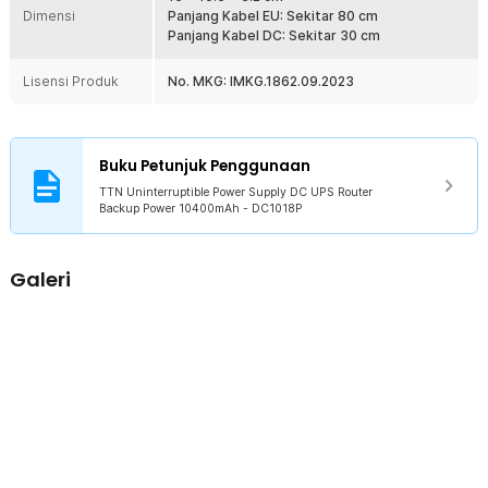
dapat menyesuaikan arus keluar dari masing-masing perangkat
Dimensi
Panjang Kabel EU: Sekitar 80 cm
yang terpasang. Proses penyesuaian arus terjadi secara otomatis
Panjang Kabel DC: Sekitar 30 cm
agar kestabilannya dapat terjaga.
Lisensi Produk
No. MKG: IMKG.1862.09.2023
Kelengkapan Produk
Rincian yang Anda dapatkan untuk pembelian produk ini:
1 x TTN Uninterruptible Power Supply DC UPS Router Backup
Power 10400mAh - DC1018P
Buku Petunjuk Penggunaan
2 x Kabel DC
TTN Uninterruptible Power Supply DC UPS Router
1 x Kabel Daya
Backup Power 10400mAh - DC1018P
1 x Panduan Penggunaan
Galeri