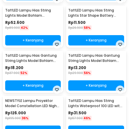
TaffLED Lampu Hias String
TaffLED Lampu Hias String
Lights Model Bohlam
Lights Star Shape Battery
Waterproof 20 LED 5M - PD039
Power 20 LED 3M - 2G11
Rp
52.600
Rp
11.500
Rp
89.900
42%
Rp
26.900
58%
+ Keranjang
+ Keranjang
TaffLED Lampu Hias Gantung
TaffLED Lampu Hias Gantung
String Lights Model Bohlam
String Lights Model Bohlam
Mini Waterproof 6M - ZYD0931
Mini Waterproof 3M - ZYD0931
Rp
18.200
Rp
13.200
Rp
37.900
52%
Rp
29.900
56%
+ Keranjang
+ Keranjang
NEWSTYLE Lampu Proyektor
TaffLED Lampu Hias String
Model Constellation LED Night
Lights Waterproof 100 LED with
Light 3W 5V - NL-USB
Solar Panel - M071
Rp
126.000
Rp
31.500
Rp
195.900
36%
Rp
57.900
46%