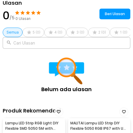
Ulasan
0
Beri Ulasan
/5
0
Ulasan
Semua
5
(
0
)
4
(
0
)
3
(
0
)
2
(
0
)
1
(
0
)
Cari Ulasan
Belum ada ulasan
Produk Rekomendasi
Lampu LED Strip RGB Light DIY
MALITAI Lampu LED Strip DIY
Flexible SMD 5050 5M with
Flexible 5050 RGB IP67 with USB