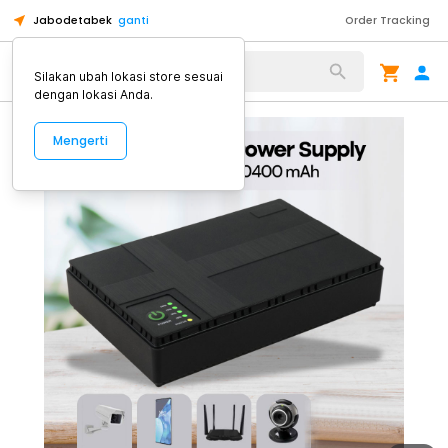
Jabodetabek
ganti
Order Tracking
Alat Kopi
Silakan ubah lokasi store sesuai
dengan lokasi Anda.
Mengerti