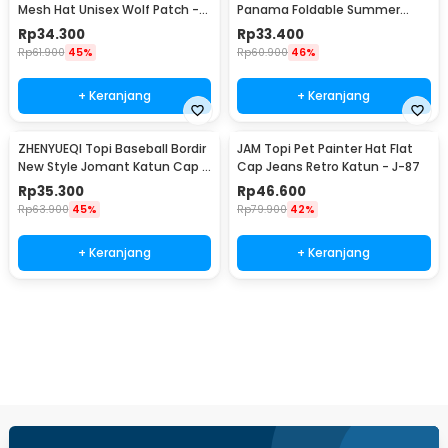
Mesh Hat Unisex Wolf Patch -
Panama Foldable Summer
DH-YK
Beach Straw Hat 60cm -
Rp
34.300
Rp
33.400
WJ9024
Rp
61.900
45%
Rp
60.900
46%
+ Keranjang
+ Keranjang
ZHENYUEQI Topi Baseball Bordir
JAM Topi Pet Painter Hat Flat
New Style Jomant Katun Cap -
Cap Jeans Retro Katun - J-87
MZ085
Rp
35.300
Rp
46.600
Rp
63.900
45%
Rp
79.900
42%
+ Keranjang
+ Keranjang
Beli Sekarang