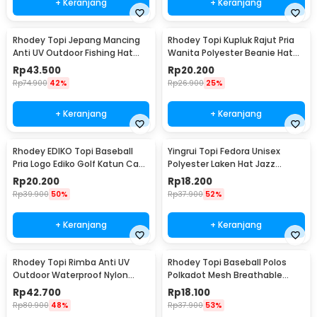
+ Keranjang
+ Keranjang
Rhodey Topi Jepang Mancing
Rhodey Topi Kupluk Rajut Pria
Anti UV Outdoor Fishing Hat
Wanita Polyester Beanie Hat
Nylon - MH011
Winter - EC002
Rp
43.500
Rp
20.200
Rp
74.900
42%
Rp
26.900
25%
+ Keranjang
+ Keranjang
Rhodey EDIKO Topi Baseball
Yingrui Topi Fedora Unisex
Pria Logo Ediko Golf Katun Cap
Polyester Laken Hat Jazz
Long Visor - RB68
Classic Vintage - M-58
Rp
20.200
Rp
18.200
Rp
39.900
50%
Rp
37.900
52%
+ Keranjang
+ Keranjang
Rhodey Topi Rimba Anti UV
Rhodey Topi Baseball Polos
Outdoor Waterproof Nylon
Polkadot Mesh Breathable
Boonie Hat - AFS5
Katun Poliester - MZ237
Rp
42.700
Rp
18.100
Rp
80.900
48%
Rp
37.900
53%