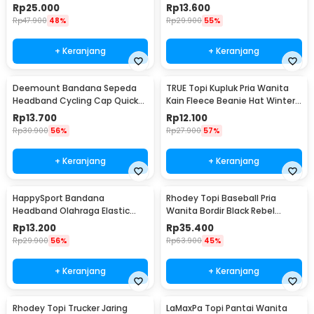
Classic Vintage - FS-219
Cap - MZ87
Rp
25.000
Rp
13.600
Rp
47.900
48%
Rp
29.900
55%
+ Keranjang
+ Keranjang
Deemount Bandana Sepeda
TRUE Topi Kupluk Pria Wanita
Headband Cycling Cap Quick
Kain Fleece Beanie Hat Winter
Dry - 22019
- EC003
Rp
13.700
Rp
12.100
Rp
30.900
56%
Rp
27.900
57%
+ Keranjang
+ Keranjang
HappySport Bandana
Rhodey Topi Baseball Pria
Headband Olahraga Elastic
Wanita Bordir Black Rebel
Sport Hairbands Yoga - A83
Katun Cap - MZ004
Rp
13.200
Rp
35.400
Rp
29.900
56%
Rp
63.900
45%
+ Keranjang
+ Keranjang
Rhodey Topi Trucker Jaring
LaMaxPa Topi Pantai Wanita