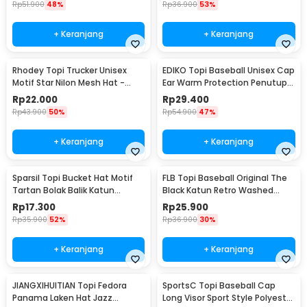
Rp
51.900
48%
Rp
36.900
53%
+ Keranjang
+ Keranjang
Rhodey Topi Trucker Unisex
EDIKO Topi Baseball Unisex Cap
Motif Star Nilon Mesh Hat -
Ear Warm Protection Penutup
SMT-ZHL23
Telinga - K515
Rp
22.000
Rp
29.400
Rp
43.900
50%
Rp
54.900
47%
+ Keranjang
+ Keranjang
Sparsil Topi Bucket Hat Motif
FLB Topi Baseball Original The
Tartan Bolak Balik Katun
Black Katun Retro Washed
Poliester - BH58
Style Cap - F122
Rp
17.300
Rp
25.900
Rp
35.900
52%
Rp
36.900
30%
+ Keranjang
+ Keranjang
JIANGXIHUITIAN Topi Fedora
SportsC Topi Baseball Cap
Panama Laken Hat Jazz
Long Visor Sport Style Polyester