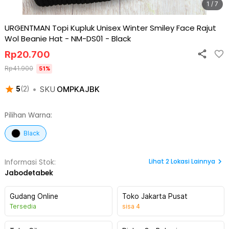
1 / 7
URGENTMAN Topi Kupluk Unisex Winter Smiley Face Rajut
Wol Beanie Hat - NM-DS01
-
Black
Rp
20.700
Rp
41.900
51
%
•
SKU
OMPKAJBK
5
(
2
)
Pilihan Warna:
Black
Lihat
2
Lokasi Lainnya
Informasi Stok:
Jabodetabek
Gudang Online
Toko Jakarta Pusat
Tersedia
sisa
4