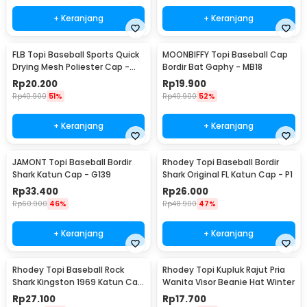
+ Keranjang
+ Keranjang
FLB Topi Baseball Sports Quick
MOONBIFFY Topi Baseball Cap
Drying Mesh Poliester Cap -
Bordir Bat Gaphy - MB18
QEWI
Rp
20.200
Rp
19.900
Rp
40.900
51%
Rp
40.900
52%
+ Keranjang
+ Keranjang
JAMONT Topi Baseball Bordir
Rhodey Topi Baseball Bordir
Shark Katun Cap - G139
Shark Original FL Katun Cap - P1
Rp
33.400
Rp
26.000
Rp
60.900
46%
Rp
48.900
47%
+ Keranjang
+ Keranjang
Rhodey Topi Baseball Rock
Rhodey Topi Kupluk Rajut Pria
Shark Kingston 1969 Katun Cap
Wanita Visor Beanie Hat Winter
- F206
Rp
27.100
Rp
17.700