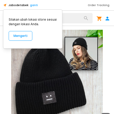
Jabodetabek
ganti
Order Tracking
Alat Kopi
Silakan ubah lokasi store sesuai
dengan lokasi Anda.
Mengerti