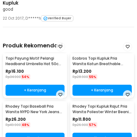
Kupluk
good
22 Oct 2017
,
D*****h
Verified Buyer
Produk Rekomendasi
Topi Payung Motif Pelangi
Ecobros Topi Kupluk Pria
Headband Umbrella Hat 50cm
Wanita Katun Breathable
- W655
Winter Beanie Hat - EC001
Rp
16.100
Rp
13.200
Rp
34.900
54%
Rp
28.900
55%
+ Keranjang
+ Keranjang
Rhodey Topi Baseball Pria
Rhodey Topi Kupluk Rajut Pria
Wanita NYPD New York Jeans
Wanita Poliester Winter Beanie
Polyester Cap - S8R
Hat - R54
Rp
26.200
Rp
11.800
Rp
49.900
48%
Rp
26.900
57%