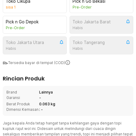
Toko Cikupa
Pick n Go Bekasi
sisa
1
Pre-Order
Pick n Go Depok
Toko Jakarta Barat
Pre-Order
Habis
Toko Jakarta Utara
Toko Tangerang
Habis
Habis
Tersedia bayar di tempat (COD)
Rincian Produk
Brand
Lainnya
Garansi
-
Berat Produk
0.063 kg
Dimensi Kemasan
: -
Jaga kepala Anda tetap hangat tanpa kehilangan gaya dengan topi
kupluk rajut wol ini. Didesain untuk melindungi dari cuaca dingin
sekaligus memberikan tampilan yang trendi, topi ini menjadi pilihan tepat