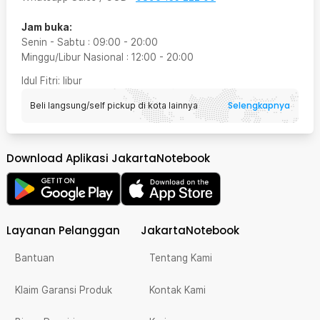
Jam buka:
Senin - Sabtu
:
09:00
-
20:00
Minggu/Libur Nasional
:
12:00
-
20:00
Idul Fitri
: libur
Selengkapnya
Beli langsung/self pickup di kota lainnya
Download Aplikasi JakartaNotebook
Layanan Pelanggan
JakartaNotebook
Bantuan
Tentang Kami
Klaim Garansi Produk
Kontak Kami