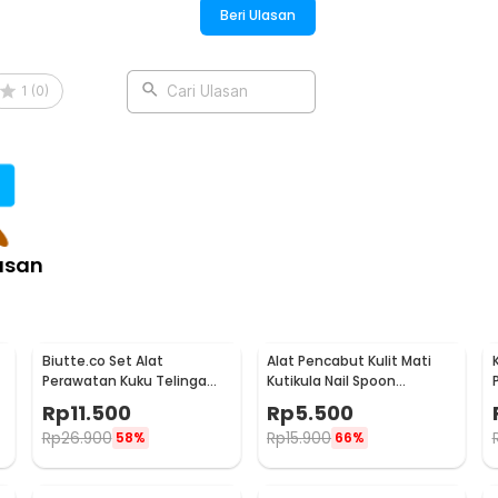
Beri Ulasan
1
(
0
)
Cari Ulasan
asan
Biutte.co Set Alat
Alat Pencabut Kulit Mati
Perawatan Kuku Telinga
Kutikula Nail Spoon
Alis 7 PCS - LA1-9
Stainless Steel
Rp
11.500
Rp
5.500
Rp
26.900
Rp
15.900
58%
66%