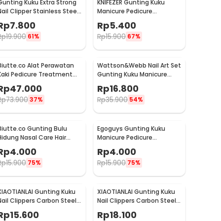
Gunting Kuku Extra Strong
KNIFEZER Gunting Kuku
Nail Clipper Stainless Steel
Manicure Pedicure
- YEDC
Professional Stainless
Rp
7.800
Rp
5.400
Steel - Y-02ZJQ
Rp
19.900
Rp
15.900
61%
67%
Biutte.co Alat Perawatan
Wattson&Webb Nail Art Set
Kaki Pedicure Treatment
Gunting Kuku Manicure
Set 20 in 1 - GR5663
Pedicure 12 PCS - B07T
Rp
47.000
Rp
16.800
Rp
73.900
Rp
35.900
37%
54%
Biutte.co Gunting Bulu
Egoguys Gunting Kuku
Hidung Nasal Care Hair
Manicure Pedicure
Removal - Ego-1
Professional Stainless
Rp
4.000
Rp
4.000
Steel - NT97
Rp
15.900
Rp
15.900
75%
75%
XIAOTIANLAI Gunting Kuku
XIAOTIANLAI Gunting Kuku
Nail Clippers Carbon Steel
Nail Clippers Carbon Steel
Mr-1111 - XGK
Mr-1112 - XGK
Rp
15.600
Rp
18.100