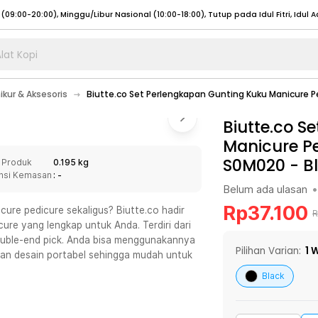
lat Kopi
umat (07:00 - 20:00), Sabtu - Minggu (08:00 - 20:00), Tutup pada Idul Fitri
Sele
ikur & Aksesoris
Biutte.co Set Perlengkapan Gunting Kuku Manicure Pe
:00 - 20:00), Sabtu - Minggu/ Libur Nasional (08:00 - 17:00)
Selengkapnya
:00 - 20:00), Sabtu - Minggu/ Libur Nasional (08:00 - 17:00)
Selengkapnya
Biutte.co S
 (09:00-20:00), Minggu/Libur Nasional (12:00-20:00), Tutup pada Idul Fitri
Sele
Manicure Pe
 (09:00-20:00), Minggu/Libur Nasional (12:00-20:00), Tutup pada Idul Fitri
Sele
S0M020
-
B
 Produk
0.195 kg
nsi Kemasan
: -
Belum ada ulasan
•
Rp
37.100
icure pedicure sekaligus? Biutte.co hadir
R
ure yang lengkap untuk Anda. Terdiri dari
 double-end pick. Anda bisa menggunakannya
umat (07:00 - 20:00), Sabtu - Minggu (08:00 - 20:00), Tutup pada Idul Fitri
Sele
Pilihan Varian:
1
W
ngan desain portabel sehingga mudah untuk
:00 - 20:00), Sabtu - Minggu/ Libur Nasional (08:00 - 17:00)
Selengkapnya
Black
:00 - 20:00), Sabtu - Minggu/ Libur Nasional (08:00 - 17:00)
Selengkapnya