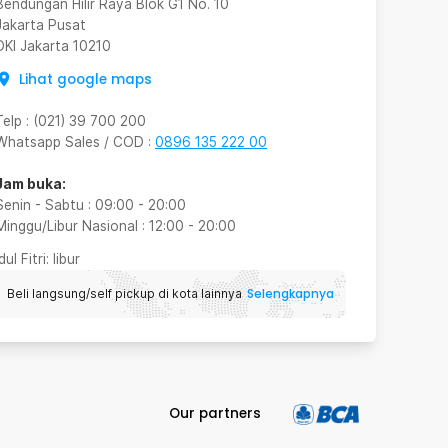
Bendungan Hilir Raya Blok G1 No. 10
Jakarta Pusat
DKI Jakarta
10210
Lihat google maps
Telp
:
(021) 39 700 200
Whatsapp Sales / COD
:
0896 135 222 00
Jam buka:
Senin - Sabtu
:
09:00
-
20:00
Minggu/Libur Nasional
:
12:00
-
20:00
Idul Fitri
: libur
Selengkapnya
Beli langsung/self pickup di kota lainnya
Our partners