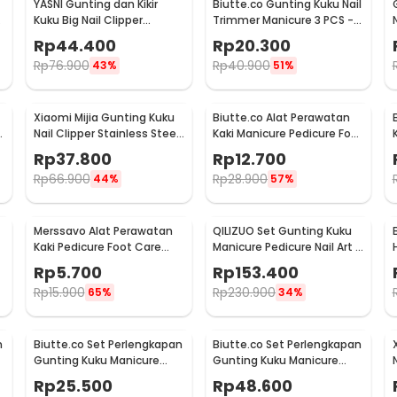
YASNI Gunting dan Kikir
Biutte.co Gunting Kuku Nail
1
Kuku Big Nail Clipper
Trimmer Manicure 3 PCS -
German Stainless Steel -
SFZ2748
Rp
44.400
Rp
20.300
J0087
Rp
76.900
Rp
40.900
43%
51%
Xiaomi Mijia Gunting Kuku
Biutte.co Alat Perawatan
Nail Clipper Stainless Steel
Kaki Manicure Pedicure Foot
- MJZJD001QW
Care 8in1 - IN1807
Rp
37.800
Rp
12.700
Rp
66.900
Rp
28.900
44%
57%
Merssavo Alat Perawatan
QILIZUO Set Gunting Kuku
Kaki Pedicure Foot Care
Manicure Pedicure Nail Art 9
Scrubber 1 PCS - HB07
PCS - 309
Rp
5.700
Rp
153.400
Rp
15.900
Rp
230.900
65%
34%
n
Biutte.co Set Perlengkapan
Biutte.co Set Perlengkapan
Gunting Kuku Manicure
Gunting Kuku Manicure
Pedicure Nail Clipper 10 PCS
Pedicure Nail Clipper 16 PCS
Rp
25.500
Rp
48.600
- S0M020
- S0M020