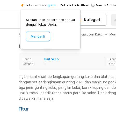
Toko Jakarta Utara
Jabodetabek
ganti
Toko Tangerang
Toko Cikupa
Kategori
A
Silakan ubah lokasi store sesuai
dengan lokasi Anda.
Pick n Go Jakarta Barat
Senin - J
Fashion, Make Up & Beauty Care
Perawatan Kuku
Man
Pick n Go Bekasi
Senin - Jumat (08
Mengerti
Pick n Go Depok
Senin - Jumat (08
Rincian Produk
Toko Jakarta Pusat
Senin - Sabtu
Toko Jakarta Barat
Senin - Sabtu
Brand
Biutte.co
Berat
Garansi
-
Dime
Toko Jakarta Utara
Toko Tangerang
Ingin memiliki set perlengkapan gunting kuku dan alat man
Toko Cikupa
dengan set perlengkapan gunting kuku dan manicure pedic
tiga jenis gunting kuku, pengikir kuku, korek kuping dan
Pick n Go Jakarta Barat
Senin - J
untuk tampil cantik tanpa harus pergi ke salon. Hadir de
Pick n Go Bekasi
Senin - Jumat (08
dibawa ke mana saja.
Pick n Go Depok
Senin - Jumat (08
Fitur