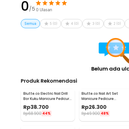
0
/5
0
Ulasan
Semua
5
(
0
)
4
(
0
)
3
(
0
)
2
(
0
)
Belum ada ul
Produk Rekomendasi
Biutte.co Electric Nail Drill
Biutte.co Nail Art Set
Bor Kuku Manicure Pedicure
Manicure Pedicure
20000RPM - JMD-100
Stainless Steel 12 PCS -
Rp
38.700
Rp
26.300
012A
Rp
68.900
Rp
49.900
44%
48%