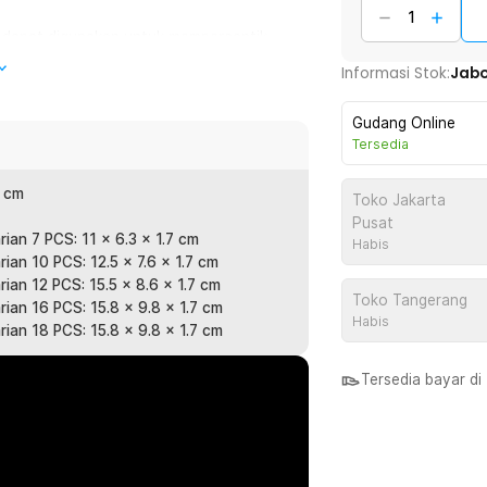
g dapat digunakan untuk mempercantik
tampil cantik berkat perawatan secara
Informasi Stok:
Jab
Gudang Online
ng dapat disesuaikan dengan bentuk jari
Tersedia
pat, proses menggunting kuku juga akan
9 cm
Toko Jakarta
Pusat
ian 7 PCS: 11 x 6.3 x 1.7 cm
Habis
tangan. Membersihkan kulit mati secara
ian 10 PCS: 12.5 x 7.6 x 1.7 cm
nda juga akan merasa lebih nyaman karena
ian 12 PCS: 15.5 x 8.6 x 1.7 cm
Toko Tangerang
rian 16 PCS: 15.8 x 9.8 x 1.7 cm
Habis
rian 18 PCS: 15.8 x 9.8 x 1.7 cm
ess steel sehingga tidak mudah rusak
ersihkan dengan mudah sehingga awet
Tersedia bayar d
peralatan manicure pedicure, terdapat
liki slot yang pas untuk menempatkan