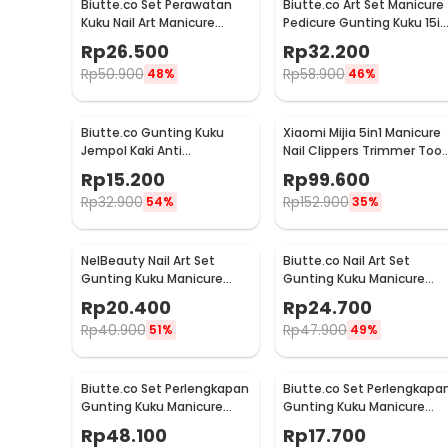
Biutte.co Set Perawatan
Biutte.co Art Set Manicure
Kuku Nail Art Manicure
Pedicure Gunting Kuku 15in
Pedicure 16in1 - MJ1096-01
- MR-6103
Rp
26.500
Rp
32.200
Rp
50.900
Rp
58.900
48%
46%
Biutte.co Gunting Kuku
Xiaomi Mijia 5in1 Manicure
Jempol Kaki Anti
Nail Clippers Trimmer Tool
Cantengan Nail Clipper -
Set - MJZJD002QW
Rp
15.200
Rp
99.600
MZ-020
Rp
32.900
Rp
152.900
54%
35%
NelBeauty Nail Art Set
Biutte.co Nail Art Set
Gunting Kuku Manicure
Gunting Kuku Manicure
Pedicure 7 PCS - 7023D
Pedicure 19 PCS - i7000D
Rp
20.400
Rp
24.700
Rp
40.900
Rp
47.900
51%
49%
Biutte.co Set Perlengkapan
Biutte.co Set Perlengkapa
Gunting Kuku Manicure
Gunting Kuku Manicure
Pedicure Nail Clipper 18 PCS
Pedicure Nail Clipper 7 PCS
Rp
48.100
Rp
17.700
- S0M020
- S0M020