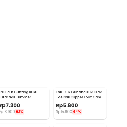
KNIFEZER Gunting Kuku
KNIFEZER Gunting Kuku Kaki
Putar Nail Trimmer
Toe Nail Clipper Foot Care
Manicure - MZ-017
Rp
7.300
Rp
5.800
Rp
18.900
Rp
15.900
62%
64%