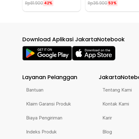
Rp
81.900
Rp
36.900
42%
53%
Download Aplikasi JakartaNotebook
Layanan Pelanggan
JakartaNoteb
Bantuan
Tentang Kami
Klaim Garansi Produk
Kontak Kami
Biaya Pengiriman
Karir
Indeks Produk
Blog