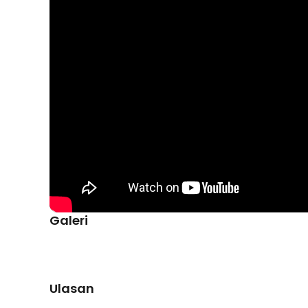
setiap alat manicure dengan rapi.
Kelengkapan Produk
Rincian yang Anda dapatkan untuk pembelian produk ini
1 x Biutte.co Set Perlengkapan Gunting Kuku Manicu
1 x Kotak Penyimpanan
Galeri
Ulasan