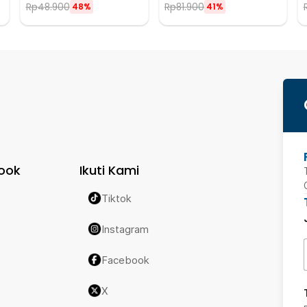
Rp
48.900
Rp
81.900
48%
41%
ook
Ikuti Kami
Tiktok
Instagram
Facebook
X