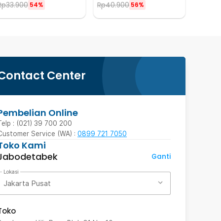
Rp
33.900
Rp
40.900
54%
56%
Contact Center
Pembelian Online
Telp : (021) 39 700 200
Customer Service (WA) :
0899 721 7050
Toko Kami
Jabodetabek
Ganti
Lokasi
Jakarta Pusat
Toko