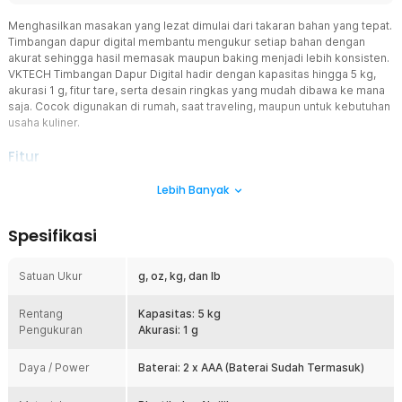
Menghasilkan masakan yang lezat dimulai dari takaran bahan yang tepat.
Timbangan dapur digital membantu mengukur setiap bahan dengan
akurat sehingga hasil memasak maupun baking menjadi lebih konsisten.
VKTECH Timbangan Dapur Digital hadir dengan kapasitas hingga 5 kg,
akurasi 1 g, fitur tare, serta desain ringkas yang mudah dibawa ke mana
saja. Cocok digunakan di rumah, saat traveling, maupun untuk kebutuhan
usaha kuliner.
Fitur
Akurasi Tinggi untuk Hasil yang Konsisten
Lebih Banyak
Dengan tingkat akurasi 1 g, timbangan ini mampu mengukur
berbagai bahan makanan secara presisi. Pengukuran yang tepat
Spesifikasi
membantu menjaga rasa, tekstur, dan kualitas setiap resep.
Kapasitas hingga 5 kg membuatnya ideal untuk kebutuhan
memasak sehari-hari maupun baking.
Satuan Ukur
g, oz, kg, dan lb
Empat Pilihan Satuan Pengukuran
Rentang
Tersedia empat pilihan satuan pengukuran yaitu g, oz, kg, dan lb
Kapasitas: 5 kg
Pengukuran
sehingga memudahkan Anda mengikuti berbagai jenis resep.
Akurasi: 1 g
Pergantian satuan dilakukan dengan mudah melalui tombol pada
timbangan. Fitur ini membuat kitchen scale lebih praktis digunakan
Daya / Power
Baterai: 2 x AAA (Baterai Sudah Termasuk)
untuk resep lokal maupun internasional.