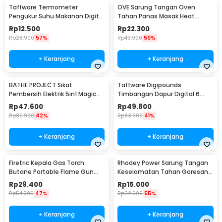
Taffware Termometer
OVE Sarung Tangan Oven
Pengukur Suhu Makanan Digital
Tahan Panas Masak Heat
Daging Kopi Susu - TP101
Resistant Gloves - 540F
Rp
12.500
Rp
22.300
Rp
28.900
57%
Rp
43.900
50%
+ Keranjang
+ Keranjang
BATHE PROJECT Sikat
Taffware Digipounds
Pembersih Elektrik 5in1 Magic
Timbangan Dapur Digital 6
Brush Rechargeable - WQ8110
Satuan 1kg 0.1g - i2000
Rp
47.600
Rp
49.800
Rp
80.900
42%
Rp
83.900
41%
+ Keranjang
+ Keranjang
Firetric Kepala Gas Torch
Rhodey Power Sarung Tangan
Butane Portable Flame Gun
Keselamatan Tahan Goresan
Adjustable - 807
Pisau - EN388
Rp
29.400
Rp
15.000
Rp
54.900
47%
Rp
32.900
55%
+ Keranjang
+ Keranjang