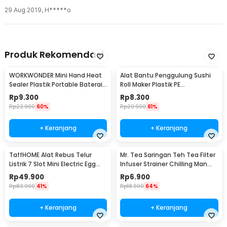
29 Aug 2019
,
H*****o
Produk Rekomendasi
WORKWONDER Mini Hand Heat
Alat Bantu Penggulung Sushi
Sealer Plastik Portable Baterai
Roll Maker Plastik PE
AA - LX2000A
22x20.5x0.1cm - E1119
Rp
9.300
Rp
8.300
Rp
22.900
60%
Rp
20.900
61%
+ Keranjang
+ Keranjang
TaffHOME Alat Rebus Telur
Mr. Tea Saringan Teh Tea Filter
Listrik 7 Slot Mini Electric Egg
Infuser Strainer Chilling Man
Cooker 350W - YS-203
Silicon - MR03
Rp
49.900
Rp
6.900
Rp
83.900
41%
Rp
18.900
64%
+ Keranjang
+ Keranjang