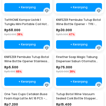
+ Keranjang
+ Keranjang
TaffHOME Kompor Listrik 1
KNIFEZER Pembuka Tutup Botol
Tungku Mini Portable Coil Hot
Wine Bottle Opener - TYK-
Plate 500W - C1-1000-03
074B
Rp
58.000
Rp
30.000
Rp
92.900
38%
Rp
55.900
47%
+ Keranjang
+ Keranjang
KNIFEZER Pembuka Tutup Botol
Finether Soap Magic Tabung
Wine Bottle Opener Stainless
Dispenser Sabun Otomatis
Steel - WS01
400ml - AD-03
Rp
5.600
Rp
75.000
Rp
15.900
65%
Rp
120.900
38%
+ Keranjang
+ Keranjang
One Two Cups Cetakan Busa
Tutup Botol Wine Vacuum
Foam Kopi Latte Art 16 PCS -
Sealed Cork Bottle Stopper
JJYE01
Stainless Steel - G94529
Rp
7.200
Rp
15.400