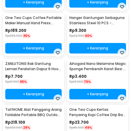
+ Keranjang
+ Keranjang
One Two Cups Coffee Portable
Hanger Gantungan Serbaguna
Maker Manual Hand Press
Stainless Steel 10 PCS -
Espresso 300ml - T35066
M127105
Rp
189.200
Rp
9.300
Rp
286.900
35%
Rp
22.900
60%
+ Keranjang
+ Keranjang
ZANLUTONG Rak Gantung
Aihogard Nano Melamine Magic
Lemari Peralatan Dapur 6 Hook
Sponge Pembersih Karat Besi -
Besi - 2137
CW62
Rp
7.700
Rp
3.400
Rp
21.900
65%
Rp
13.900
76%
+ Keranjang
+ Keranjang
TaffHOME Alat Panggang Arang
One Two Cups Kertas
Foldable Portable BBQ Outdoor
Penyaring Kopi Coffee Drip Bag
Grill Stove - HWSK77
Paper Filter 50PCS - T111
Rp
219.100
Rp
23.700
Rp
300.900
28%
Rp
45.900
49%