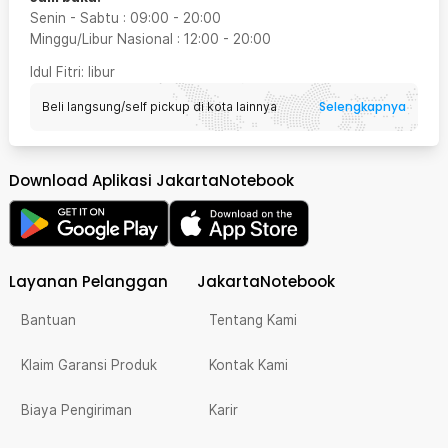
Senin - Sabtu
:
09:00
-
20:00
Minggu/Libur Nasional
:
12:00
-
20:00
Idul Fitri
: libur
Selengkapnya
Beli langsung/self pickup di kota lainnya
Download Aplikasi JakartaNotebook
Layanan Pelanggan
JakartaNotebook
Bantuan
Tentang Kami
Klaim Garansi Produk
Kontak Kami
Biaya Pengiriman
Karir