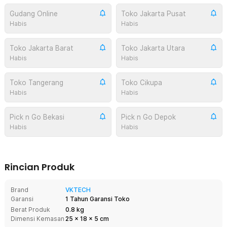
Gudang Online
Toko Jakarta Pusat
Habis
Habis
Toko Jakarta Barat
Toko Jakarta Utara
Habis
Habis
Toko Tangerang
Toko Cikupa
Habis
Habis
Pick n Go Bekasi
Pick n Go Depok
Habis
Habis
Rincian Produk
Brand
VKTECH
Garansi
1 Tahun Garansi Toko
Berat Produk
0.8 kg
Dimensi Kemasan
25
x
18
x
5
cm