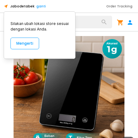
Jabodetabek
ganti
Order Tracking
Alat Kopi
Silakan ubah lokasi store sesuai
dengan lokasi Anda.
Mengerti