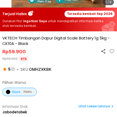
1 / 9
Terjual Habis
Tersedia kembali
Sep 2026
Gunakan fitur
Ingatkan Saya
untuk mendapatkan informasi ketika
stok tersedia kembali.
VKTECH Timbangan Dapur Digital Scale Battery 1g 5kg -
CK10A
-
Black
Rp
59.900
Rp
99.900
41
%
•
SKU
OMHZXKBK
5
(
2
)
Pilihan Warna:
Black
Habis
Lihat
Lokasi Lainnya
Informasi Stok:
Jabodetabek