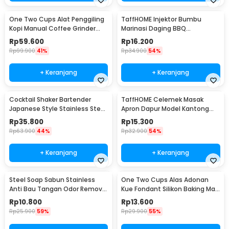
One Two Cups Alat Penggiling
TaffHOME Injektor Bumbu
Kopi Manual Coffee Grinder
Marinasi Daging BBQ
Portable - WFCG9800
Seasoning Injector - HC117
Rp
59.600
Rp
16.200
Rp
99.900
41%
Rp
34.900
54%
+ Keranjang
+ Keranjang
Cocktail Shaker Bartender
TaffHOME Celemek Masak
Japanese Style Stainless Steel
Apron Dapur Model Kantong
200ml
Pola Spatula - JJ41
Rp
35.800
Rp
15.300
Rp
63.900
44%
Rp
32.900
54%
+ Keranjang
+ Keranjang
Steel Soap Sabun Stainless
One Two Cups Alas Adonan
Anti Bau Tangan Odor Remove
Kue Fondant Silikon Baking Mat
- HW071
Anti Slip - JJ3873
Rp
10.800
Rp
13.600
Rp
25.900
59%
Rp
29.900
55%