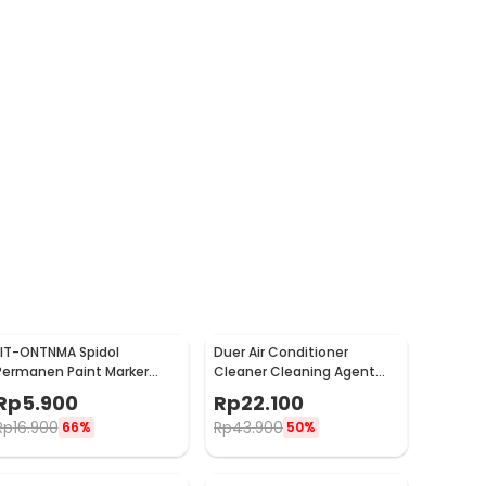
LIT-ONTNMA Spidol
Duer Air Conditioner
Permanen Paint Marker
Cleaner Cleaning Agent
Drawing Painting Oil Base -
Pembersih AC Rumah
Rp
5.900
Rp
22.100
MP-01
500ml - QUY1640
Rp
16.900
Rp
43.900
66%
50%