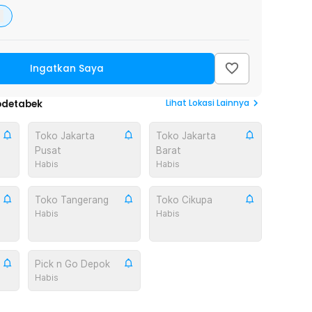
Ingatkan Saya
Lihat
Lokasi Lainnya
odetabek
Toko Jakarta
Toko Jakarta
Pusat
Barat
Habis
Habis
Toko Tangerang
Toko Cikupa
Habis
Habis
Pick n Go Depok
Habis