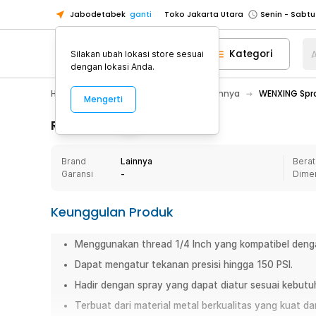
Jabodetabek
ganti
Toko Jakarta Utara
Toko Tangerang
Kategori
A
Silakan ubah lokasi store sesuai
Toko Cikupa
dengan lokasi Anda.
Pick n Go Jakarta Barat
Senin - J
Hobby
Mobil
Aksesoris Mobil Lainnya
WENXING Spra
Mengerti
Pick n Go Bekasi
Senin - Jumat (08
Pick n Go Depok
Senin - Jumat (08
Rincian Produk
Toko Jakarta Pusat
Senin - Sabtu
Brand
Lainnya
Berat
Toko Jakarta Barat
Senin - Sabtu
Garansi
-
Dime
Toko Jakarta Utara
Toko Tangerang
Keunggulan Produk
Toko Cikupa
Menggunakan thread 1/4 Inch yang kompatibel dengan
Pick n Go Jakarta Barat
Senin - J
Dapat mengatur tekanan presisi hingga 150 PSI.
Pick n Go Bekasi
Senin - Jumat (08
Hadir dengan spray yang dapat diatur sesuai kebutu
Pick n Go Depok
Senin - Jumat (08
Terbuat dari material metal berkualitas yang kuat da