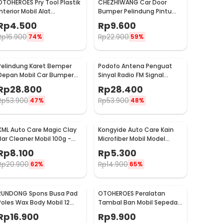
OTOHEROES Pry Tool Plastik
CHEZHIWANG Car Door
Interior Mobil Alat
Bumper Pelindung Pintu
Pengungkit Set 4 PCS -
Mobil Anti Gores 8 PCS -
Rp
4.500
Rp
9.600
AA16
HT-001
Rp
16.900
Rp
22.900
74%
59%
Pelindung Karet Bemper
Podofo Antena Penguat
Depan Mobil Car Bumper
Sinyal Radio FM Signal
Guard 57mm 2.5M
Amplifier untuk Mobil -
Rp
28.800
Rp
28.400
ANT-208
Rp
53.900
Rp
53.900
47%
48%
XML Auto Care Magic Clay
Kongyide Auto Care Kain
Bar Cleaner Mobil 100g -
Microfiber Mobil Model
QW89
Bundar - L-20
Rp
8.100
Rp
5.300
Rp
20.900
Rp
14.900
62%
65%
RUNDONG Spons Busa Pad
OTOHEROES Peralatan
Poles Wax Body Mobil 12
Tambal Ban Mobil Sepeda
PCS - R2010
Motor Tubeless - KBTB02
Rp
16.900
Rp
9.900