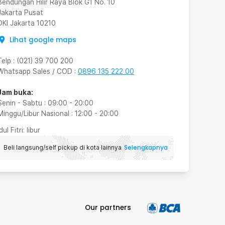
Bendungan Hilir Raya Blok G1 No. 10
Jakarta Pusat
DKI Jakarta
10210
Lihat google maps
Telp
:
(021) 39 700 200
Whatsapp Sales / COD
:
0896 135 222 00
Jam buka:
Senin - Sabtu
:
09:00
-
20:00
Minggu/Libur Nasional
:
12:00
-
20:00
Idul Fitri
: libur
Selengkapnya
Beli langsung/self pickup di kota lainnya
Our partners