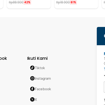
Rp
88.900
Rp
18.900
42%
61%
ook
Ikuti Kami
Tiktok
Instagram
Facebook
X