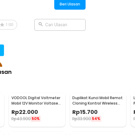
Beri Ulasan
:
1
(
0
)
Cari Ulasan
Water Filter Adapter - W101
asan
VODOOL Digital Voltmeter
Duplikat Kunci Mobil Remot
Mobil 12V Monitor Voltase
Cloning Kontrol Wireless
-
Baterai LED Display - QY836
433.92MHz 1 PCS - WE32
Rp
22.000
Rp
15.700
Rp
43.900
Rp
33.900
50%
54%