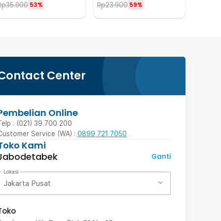
Rp
35.900
Rp
23.900
53%
59%
Contact Center
Pembelian Online
Telp : (021) 39 700 200
Customer Service (WA) :
0899 721 7050
Toko Kami
Jabodetabek
Ganti
Lokasi
Jakarta Pusat
Toko