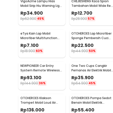
VigoAcme Lampu Hias
CHEJIESHENG Kaca Spion
Mobil Sirip Hiu Warning Light
Tambahan Mobil Wide Rea
Solar Energy 8 LED - FZWJSD
View Anti Blind Spot - SY-
Rp
34.900
Rp
12.700
080
Rp
62.900
Rp
28.900
45%
57%
eTya Kain Lap Mobil
OTOHEROES Lap Microfiber
Microfiber Multifunction
Sponge Pembersih Cuci
Cleaning Cloth 30x39cm -
Mobil Motor - TP266
Rp
7.100
Rp
22.500
H-10
Rp
18.900
Rp
44.900
63%
50%
NEWPIONEER Car Entry
One Two Cups Cangkir
System Remote Wireless
Pemanas Air Elektrik Mobil
12V Door Lock Mobil - CK18
Travel Mug 450ml - NJ88
Rp
93.100
Rp
35.900
Rp
144.900
Rp
64.900
36%
45%
OTOHEROES Klakson
OTOHEROES Pompa Sedot
Trompet Mobil Loud Air
Bensin Mobil Elektrik
Horn 150dB 12V - JD4001
Transfer Pump 38mm DC
Rp
136.000
Rp
55.400
12V - CT-14