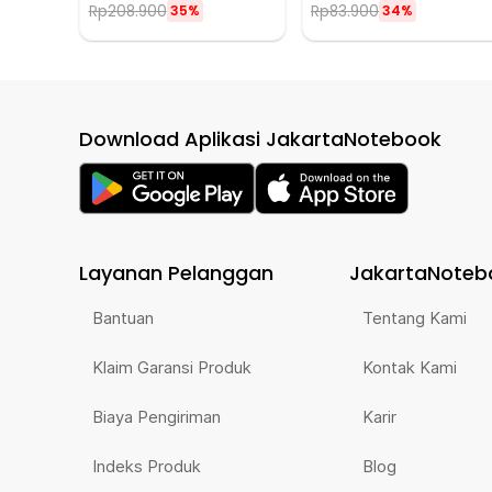
Rp
208.900
Rp
83.900
35%
34%
Download Aplikasi JakartaNotebook
Layanan Pelanggan
JakartaNoteb
Bantuan
Tentang Kami
Klaim Garansi Produk
Kontak Kami
Biaya Pengiriman
Karir
Indeks Produk
Blog