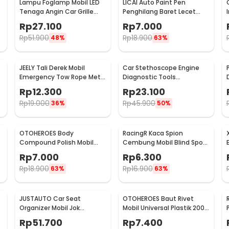
Lampu Foglamp Mobil LED
LICAI Auto Paint Pen
r
Tenaga Angin Car Grille
Penghilang Baret Lecet
Light Wind Power 2 PCS -
Mobil Scratch Removal 12ml
Rp
27.100
Rp
7.000
XY044
Rp
51.900
Rp
18.900
48%
63%
JEELY Tali Derek Mobil
Car Stethoscope Engine
Emergency Tow Rope Metal
Diagnostic Tools
Buckle U-Type 2.7M - JL30
Stetoskop Mesin Mobil -
Rp
12.300
Rp
23.100
W80582
Rp
19.000
Rp
45.900
36%
50%
OTOHEROES Body
RacingR Kaca Spion
Compound Polish Mobil
Cembung Mobil Blind Spot
Penghilang Goresan 15g
Wide Angle 50mm 2 Pcs -
Rp
7.000
Rp
6.300
with Spons - YYC-508
J0027
Rp
18.900
Rp
16.900
63%
63%
JUSTAUTO Car Seat
OTOHEROES Baut Rivet
Organizer Mobil Jok
Mobil Universal Plastik 200
Belakang Gantungan
PCS - PE02
Rp
51.700
Rp
7.400
Barang Tisu - Z-354