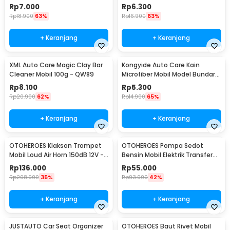
Goresan 15g with Spons - YYC-
50mm 2 Pcs - J0027
Rp
7.000
Rp
6.300
508
Rp
18.900
63%
Rp
16.900
63%
+ Keranjang
+ Keranjang
XML Auto Care Magic Clay Bar
Kongyide Auto Care Kain
Cleaner Mobil 100g - QW89
Microfiber Mobil Model Bundar -
L-20
Rp
8.100
Rp
5.300
Rp
20.900
62%
Rp
14.900
65%
+ Keranjang
+ Keranjang
OTOHEROES Klakson Trompet
OTOHEROES Pompa Sedot
Mobil Loud Air Horn 150dB 12V -
Bensin Mobil Elektrik Transfer
JD4001
Pump 38mm DC 12V - CT-14
Rp
136.000
Rp
55.000
Rp
208.900
35%
Rp
93.900
42%
+ Keranjang
+ Keranjang
JUSTAUTO Car Seat Organizer
OTOHEROES Baut Rivet Mobil