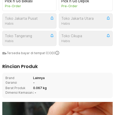
Pick n Go Bekasi
Pick n Go Depok
Pre-Order
Pre-Order
Toko Jakarta Pusat
Toko Jakarta Utara
Habis
Habis
Toko Tangerang
Toko Cikupa
Habis
Habis
Tersedia bayar di tempat (COD)
Rincian Produk
Brand
Lainnya
Garansi
-
Berat Produk
0.067 kg
Dimensi Kemasan
: -