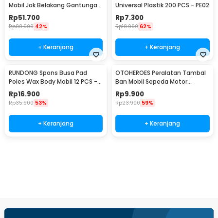
Mobil Jok Belakang Gantungan
Universal Plastik 200 PCS - PE02
Barang Tisu - Z-354
Rp
51.700
Rp
7.300
Rp
88.900
42%
Rp
18.900
62%
+ Keranjang
+ Keranjang
RUNDONG Spons Busa Pad
OTOHEROES Peralatan Tambal
Poles Wax Body Mobil 12 PCS -
Ban Mobil Sepeda Motor
R2010
Tubeless - KBTB02
Rp
16.900
Rp
9.900
Rp
35.900
53%
Rp
23.900
59%
+ Keranjang
+ Keranjang
Beli Sekarang