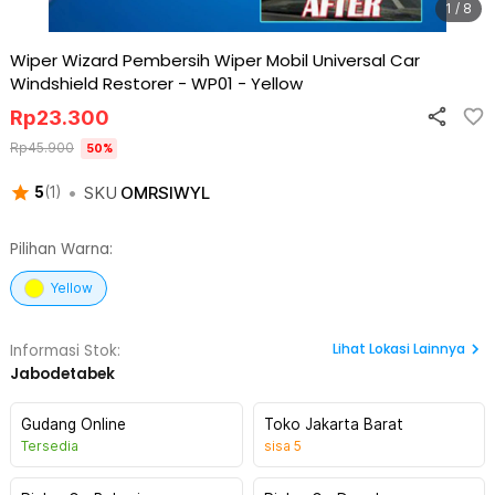
1 / 8
Wiper Wizard Pembersih Wiper Mobil Universal Car
Windshield Restorer - WP01
-
Yellow
Rp
23.300
Rp
45.900
50
%
•
SKU
OMRSIWYL
5
(
1
)
Pilihan Warna:
Yellow
Lihat
Lokasi Lainnya
Informasi Stok:
Jabodetabek
Gudang Online
Toko Jakarta Barat
Tersedia
sisa
5