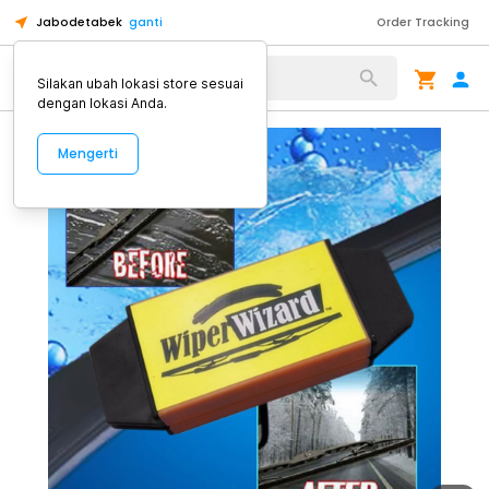
Jabodetabek
ganti
Order Tracking
Alat Kopi
Silakan ubah lokasi store sesuai
dengan lokasi Anda.
Mengerti