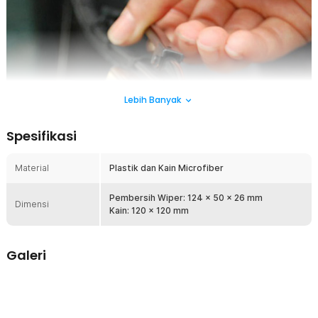
Lebih Banyak
Spesifikasi
Material
Plastik dan Kain Microfiber
Pembersih Wiper: 124 x 50 x 26 mm
Dimensi
Kain: 120 x 120 mm
Galeri
Jika wiper mobil Anda sudah tidak bekerja dengan optimal dan
memberikan hasil yang kurang memuaskan, saatnya gunakan Wiper
Wizard. Alat ini tidak hanya memperbaiki wiper yang rusak, tetapi juga
mengembalikan kelenturan dan kinerja optimal sehingga mampu