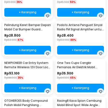
Rp
19.000
36%
Rp
45.900
50%
+ Keranjang
+ Keranjang
Pelindung Karet Bemper Depan
Podofo Antena Penguat Sinyal
Mobil Car Bumper Guard
Radio FM Signal Amplifier untuk
57mm 2.5M
Mobil - ANT-208
Rp
28.800
Rp
28.400
Rp
53.900
47%
Rp
53.900
48%
+ Keranjang
+ Keranjang
NEWPIONEER Car Entry System
One Two Cups Cangkir
Remote Wireless 12V Door Lock
Pemanas Air Elektrik Mobil
Mobil - CK18
Travel Mug 450ml - NJ88
Rp
93.100
Rp
35.900
Rp
144.900
36%
Rp
64.900
45%
+ Keranjang
+ Keranjang
OTOHEROES Body Compound
RacingR Kaca Spion Cembung
Polish Mobil Penghilang
Mobil Blind Spot Wide Angle