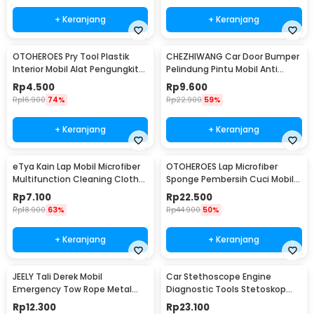
+ Keranjang
+ Keranjang
OTOHEROES Pry Tool Plastik
CHEZHIWANG Car Door Bumper
Interior Mobil Alat Pengungkit
Pelindung Pintu Mobil Anti
Set 4 PCS - AA16
Gores 8 PCS - HT-001
Rp
4.500
Rp
9.600
Rp
16.900
74%
Rp
22.900
59%
+ Keranjang
+ Keranjang
eTya Kain Lap Mobil Microfiber
OTOHEROES Lap Microfiber
Multifunction Cleaning Cloth
Sponge Pembersih Cuci Mobil
30x39cm - H-10
Motor - TP266
Rp
7.100
Rp
22.500
Rp
18.900
63%
Rp
44.900
50%
+ Keranjang
+ Keranjang
JEELY Tali Derek Mobil
Car Stethoscope Engine
Emergency Tow Rope Metal
Diagnostic Tools Stetoskop
Buckle U-Type 2.7M - JL30
Mesin Mobil - W80582
Rp
12.300
Rp
23.100