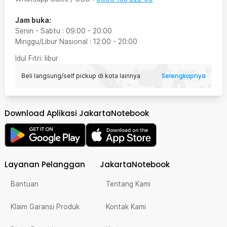
Jam buka:
Senin - Sabtu
:
09:00
-
20:00
Minggu/Libur Nasional
:
12:00
-
20:00
Idul Fitri
: libur
Selengkapnya
Beli langsung/self pickup di kota lainnya
Download Aplikasi JakartaNotebook
Layanan Pelanggan
JakartaNotebook
Bantuan
Tentang Kami
Klaim Garansi Produk
Kontak Kami