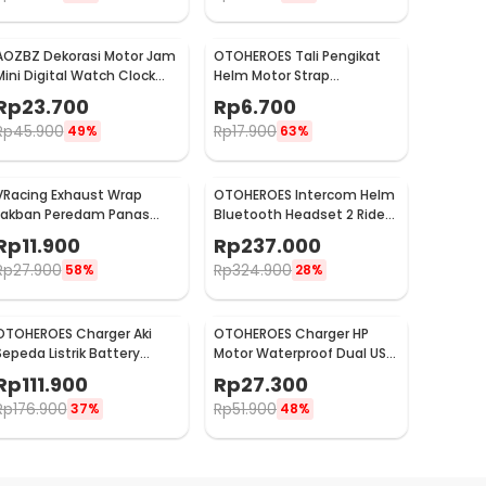
AOZBZ Dekorasi Motor Jam
OTOHEROES Tali Pengikat
Mini Digital Watch Clock
Helm Motor Strap
Waterproof IP64 - 118i
Adjustable 2 Hook 60cm -
Rp
23.700
Rp
6.700
WP01
Rp
45.900
Rp
17.900
49%
63%
VRacing Exhaust Wrap
OTOHEROES Intercom Helm
Lakban Peredam Panas
Bluetooth Headset 2 Riders
Knalpot 5M 50mm - MD-
Music IPX6 800mAh - X1
Rp
11.900
Rp
237.000
1901
Plus
Rp
27.900
Rp
324.900
58%
28%
OTOHEROES Charger Aki
OTOHEROES Charger HP
Sepeda Listrik Battery
Motor Waterproof Dual USB
Charger 60V 20AH 3A -
9-24V 2.1A - CD-3238
Rp
111.900
Rp
27.300
BEI60
Rp
176.900
Rp
51.900
37%
48%