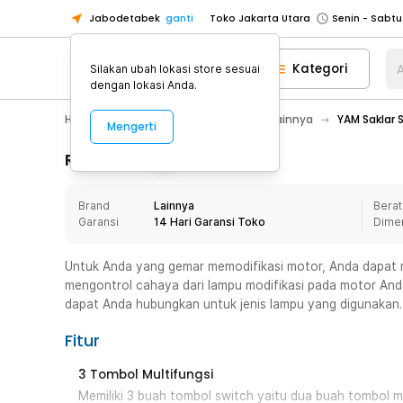
Jabodetabek
ganti
Toko Jakarta Utara
Toko Tangerang
Kategori
A
Silakan ubah lokasi store sesuai
Toko Cikupa
dengan lokasi Anda.
Pick n Go Jakarta Barat
Senin - J
Hobby
Motor
Aksesoris Motor Lainnya
YAM Saklar
Mengerti
Pick n Go Bekasi
Senin - Jumat (08
Pick n Go Depok
Senin - Jumat (08
Rincian Produk
Toko Jakarta Pusat
Senin - Sabtu
Brand
Lainnya
Berat
Toko Jakarta Barat
Senin - Sabtu
Garansi
14 Hari Garansi Toko
Dime
Toko Jakarta Utara
Toko Tangerang
Untuk Anda yang gemar memodifikasi motor, Anda dapat m
mengontrol cahaya dari lampu modifikasi pada motor And
Toko Cikupa
dapat Anda hubungkan untuk jenis lampu yang digunakan.
Pick n Go Jakarta Barat
Senin - J
Fitur
Pick n Go Bekasi
Senin - Jumat (08
Pick n Go Depok
Senin - Jumat (08
3 Tombol Multifungsi
Memiliki 3 buah tombol switch yaitu dua buah tombol m