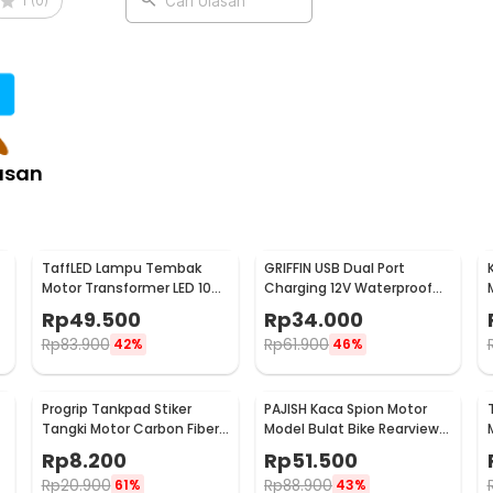
1
(
0
)
Cari Ulasan
asan
TaffLED Lampu Tembak
GRIFFIN USB Dual Port
Motor Transformer LED 1098
Charging 12V Waterproof
Lumens Cool White 5W -
for Motorcycle - QC2
Rp
49.500
Rp
34.000
U5
Rp
83.900
Rp
61.900
42%
46%
Progrip Tankpad Stiker
PAJISH Kaca Spion Motor
Tangki Motor Carbon Fiber
Model Bulat Bike Rearview
m
- BKK-14UD
Mirror Round 2 PCS - HSJ-
Rp
8.200
Rp
51.500
20004
Rp
20.900
Rp
88.900
61%
43%