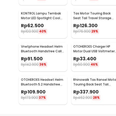
KONTROL Lampu Tembak
Tas Motor Touring Back
Motor LED Spotlight Cool
Seat Tail Travel Storage
White IP65 8W 9-20V - U7
Bag - 666789
Rp
62.500
Rp
126.300
Rp
103.900
Rp
176.900
40%
29%
Vnetphone Headset Helm
OTOHEROES Charger HP
Bluetooth Handsfree Call
Motor Dual USB Voltmeter
Music Motor 180mAh - BT8
Waterproof 4.2A - Y451
Rp
91.500
Rp
33.400
Rp
142.900
Rp
60.900
36%
46%
OTOHEROES Headset Helm
Rhinowalk Tas Ransel Moto
Bluetooth 5.2 Handsfree
Touring Back Seat Tail
Call Music IPX6 500mAh -
Storage Bag 20L - CC20
Rp
109.900
Rp
337.900
BT-12
Rp
173.900
Rp
462.900
37%
28%