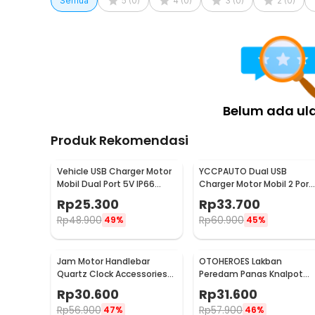
Semua
5
(
0
)
4
(
0
)
3
(
0
)
2
(
0
)
Belum ada ul
Produk Rekomendasi
Vehicle USB Charger Motor
YCCPAUTO Dual USB
Mobil Dual Port 5V IP66
Charger Motor Mobil 2 Port
Splashproof - 42557
DC 12-24V 3.1A 1 PCS - CJ-
Rp
25.300
Rp
33.700
L040
Rp
48.900
Rp
60.900
49%
45%
Jam Motor Handlebar
OTOHEROES Lakban
Quartz Clock Accessories
Peredam Panas Knalpot
Zinc Alloy - MT-WTCP
Motor Exhaust Wrap 50m
Rp
30.600
Rp
31.600
10M - MP-001
Rp
56.900
Rp
57.900
47%
46%