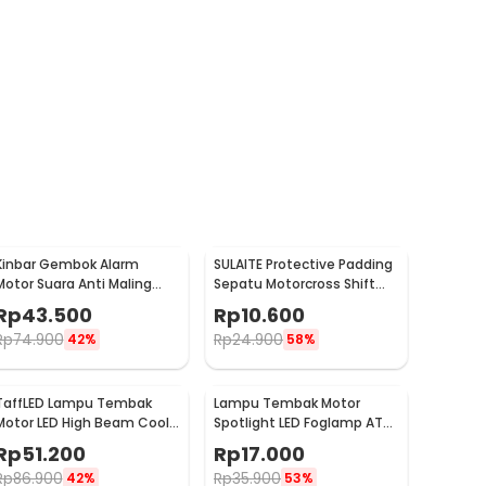
Kinbar Gembok Alarm
SULAITE Protective Padding
Motor Suara Anti Maling
Sepatu Motorcross Shift
Lock Sirene 10mm - GA14
Pad 1 PCS - GT-106
Rp
43.500
Rp
10.600
Rp
74.900
Rp
24.900
42%
58%
TaffLED Lampu Tembak
Lampu Tembak Motor
Motor LED High Beam Cool
Spotlight LED Foglamp ATV
White IP65 10W 9-85V - U5
IP65 Cool White 9W 12V - L5
Rp
51.200
Rp
17.000
Rp
86.900
Rp
35.900
42%
53%