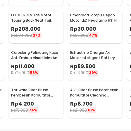
OTOHEROES Tas Motor
Urbanroad Lampu Depan
Touring Back Seat Tail
Motor LED Headlamp HS1 H4
Storage Bag PU Leather -
Cool White 6W 12V
Rp
208.000
Rp
30.000
RR9014
Rp
284.900
Rp
55.900
27%
47%
Careslong Pelindung Kaca
Extractme Charger Aki
Anti Embun Visor Helm Anti
Motor Intelligent Battery
Fog 24.5x9cm - CA-25
Charger 12V 2A - H-2
Rp
11.000
Rp
69.600
Rp
25.900
Rp
113.900
58%
39%
r
Taffware Sikat Brush
AGS Sikat Brush Pembersih
Pembersih Karburator
Karburator Cleaning
Cleaning Needles Tools 5
Needles Tools 15 PCS - CS8
Rp
4.200
Rp
8.700
PCS - CS8
Rp
15.900
Rp
21.900
74%
61%