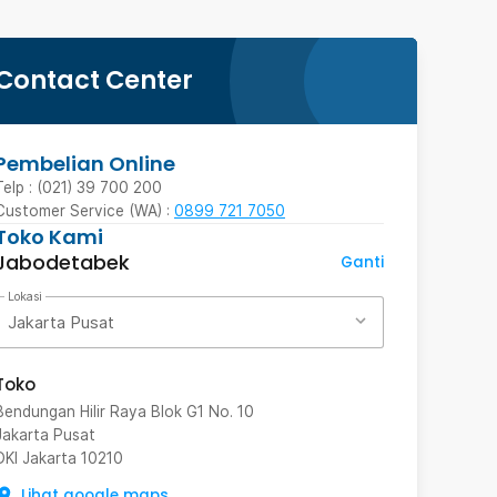
Contact Center
Pembelian Online
Telp : (021) 39 700 200
Customer Service (WA) :
0899 721 7050
Toko Kami
Jabodetabek
Ganti
Lokasi
Jakarta Pusat
Toko
Bendungan Hilir Raya Blok G1 No. 10
Jakarta Pusat
DKI Jakarta
10210
Lihat google maps