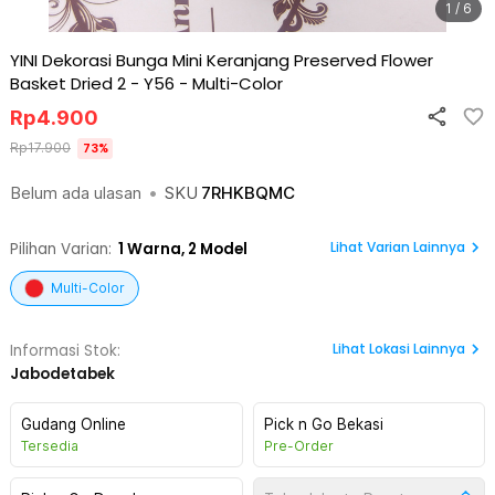
1 / 6
YINI Dekorasi Bunga Mini Keranjang Preserved Flower
Basket Dried 2 - Y56
-
Multi-Color
Rp
4.900
Rp
17.900
73
%
Belum ada ulasan
•
SKU
7RHKBQMC
Lihat Varian Lainnya
Pilihan Varian:
1
Warna,
2 Model
Multi-Color
Lihat
Lokasi Lainnya
Informasi Stok:
Jabodetabek
Gudang Online
Pick n Go Bekasi
Tersedia
Pre-Order