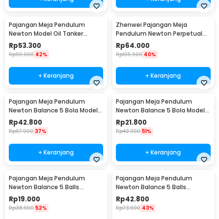
Pajangan Meja Pendulum
Zhenwei Pajangan Meja
Newton Model Oil Tanker
Pendulum Newton Perpetual
Perpetual Debate - B101
Model Ferris Wheel - ZPW
Rp
53.300
Rp
64.000
Rp
90.900
42%
Rp
105.900
40%
+ Keranjang
+ Keranjang
Pajangan Meja Pendulum
Pajangan Meja Pendulum
Newton Balance 5 Bola Model
Newton Balance 5 Bola Model
Arched M - ZY02
Arched S - ZY02
Rp
42.800
Rp
21.800
Rp
67.900
37%
Rp
43.900
51%
+ Keranjang
+ Keranjang
Pajangan Meja Pendulum
Pajangan Meja Pendulum
Newton Balance 5 Balls
Newton Balance 5 Balls
Stainless Steel Model T S -
Stainless Steel Model T L -
Rp
19.000
Rp
42.800
LX013
LX013
Rp
38.900
52%
Rp
73.900
43%