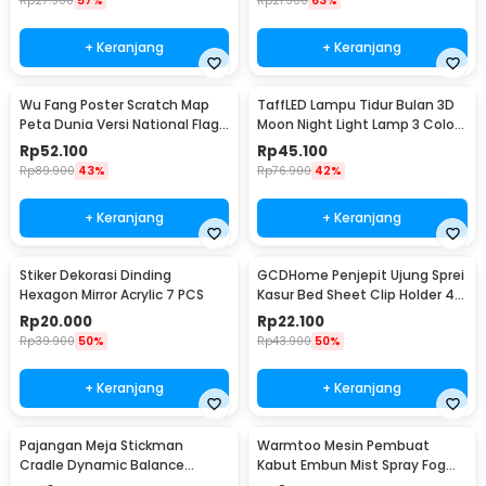
Rp
27.900
57%
Rp
21.900
63%
+ Keranjang
+ Keranjang
Wu Fang Poster Scratch Map
TaffLED Lampu Tidur Bulan 3D
Peta Dunia Versi National Flag
Moon Night Light Lamp 3 Color
- ZJP-M018
8cm 1W 5V - LD002701
Rp
52.100
Rp
45.100
Rp
89.900
43%
Rp
76.900
42%
+ Keranjang
+ Keranjang
Stiker Dekorasi Dinding
GCDHome Penjepit Ujung Sprei
Hexagon Mirror Acrylic 7 PCS
Kasur Bed Sheet Clip Holder 4
PCS - FS-1809
Rp
20.000
Rp
22.100
Rp
39.900
50%
Rp
43.900
50%
+ Keranjang
+ Keranjang
Pajangan Meja Stickman
Warmtoo Mesin Pembuat
Cradle Dynamic Balance
Kabut Embun Mist Spray Fog
Instrument Ball Pendulum
Maker 12 LED 24V - WT01