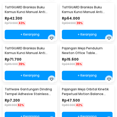
TaffGUARD Brankas Buku
TaffGUARD Brankas Buku
Kamus Kunci Manual Anti
Kamus Kunci Manual Anti
Maling Hidden Safe Box Kecil -
Maling Hidden Safe Box Sedang
Rp
42.300
Rp
64.000
KB-10L
- KB-10L
Rp
73.900
43%
Rp
104.900
39%
+ Keranjang
+ Keranjang
TaffGUARD Brankas Buku
Pajangan Meja Pendulum
Kamus Kunci Manual Anti
Newton Office Table
Maling Hidden Safe Box Besar -
Decoration 5 Ball S - H50S
Rp
71.700
Rp
15.600
KB-10L
Rp
116.900
39%
Rp
24.000
35%
+ Keranjang
+ Keranjang
Taffware Gantungan Dinding
Pajangan Meja Orbital Kinetik
Tempel Adhesive Stainless
Perpetual Motion Balance
Steel 6 PCS - ST40
Physics - NR31TX
Rp
7.200
Rp
47.500
Rp
18.900
62%
Rp
80.900
42%
+ Keranjang
+ Keranjang