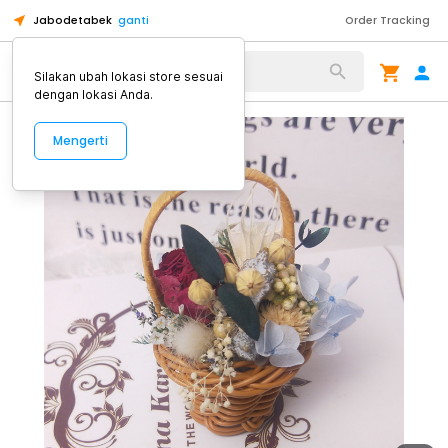
Jabodetabek
ganti
Order Tracking
Alat Kopi
Silakan ubah lokasi store sesuai
dengan lokasi Anda.
Mengerti