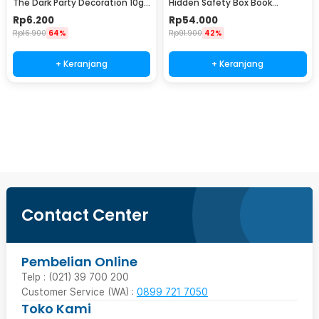
The Dark Party Decoration 10g
Hidden Safety Box Book
- T01
Password Lock Size S - KB-10P
Rp
6.200
Rp
54.000
Rp
16.900
64%
Rp
91.900
42%
+ Keranjang
+ Keranjang
Beli Sekarang
Contact Center
Pembelian Online
Telp : (021) 39 700 200
Customer Service (WA) :
0899 721 7050
Toko Kami