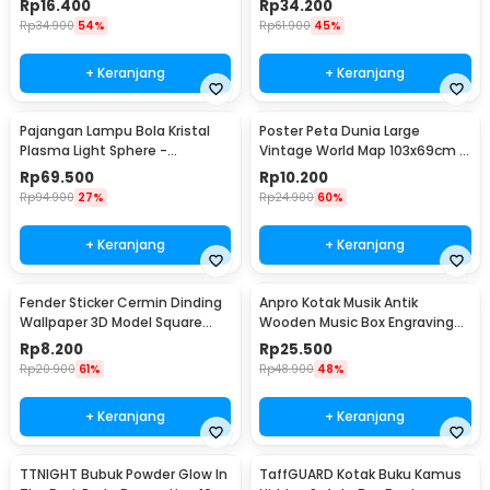
Rp
16.400
Rp
34.200
Rp
34.900
54%
Rp
61.900
45%
+ Keranjang
+ Keranjang
Pajangan Lampu Bola Kristal
Poster Peta Dunia Large
Plasma Light Sphere -
Vintage World Map 103x69cm -
ZC211700
N401
Rp
69.500
Rp
10.200
Rp
94.900
27%
Rp
24.900
60%
+ Keranjang
+ Keranjang
Fender Sticker Cermin Dinding
Anpro Kotak Musik Antik
Wallpaper 3D Model Square
Wooden Music Box Engraving
Mirror 9 PCS - Q353
Harry Potter - ADQ0194
Rp
8.200
Rp
25.500
Rp
20.900
61%
Rp
48.900
48%
+ Keranjang
+ Keranjang
TTNIGHT Bubuk Powder Glow In
TaffGUARD Kotak Buku Kamus