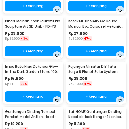
+ Keranjang
+ Keranjang
Pinart Mainan Anak Edukatif Pin
Kotak Musik Merry Go Round
Sculpture Art 3D Unik - FD-P3
Musical Box Carousel Mekanikal
- HD-Y02
Rp
39.900
Rp
27.000
Rp
69.900
43%
Rp
50.900
47%
+ Keranjang
+ Keranjang
Imos Batu Hias Dekorasi Glow
Pajangan Miniatur DIY Tata
in The Dark Garden Stone 100
Surya 9 Planet Solar System
PCS - HC0043
Planetary - 2135
Rp
16.600
Rp
28.300
Rp
34.900
53%
Rp
52.900
47%
+ Keranjang
+ Keranjang
Gantungan Dinding Tempel
TaffHOME Gantungan Dinding
Perekat Model Antlers Head -
Kapstok Hook Hanger Stainless
MU03
Steel 201 - MT11
Rp
12.200
Rp
8.300