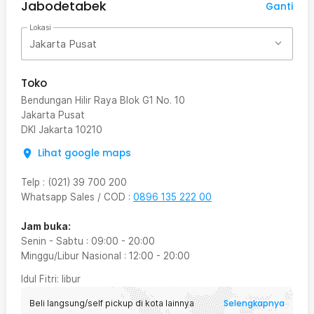
Jabodetabek
Ganti
Lokasi
Jakarta Pusat
Toko
Bendungan Hilir Raya Blok G1 No. 10
Jakarta Pusat
DKI Jakarta
10210
Lihat google maps
Telp
:
(021) 39 700 200
Whatsapp Sales / COD
:
0896 135 222 00
Jam buka:
Senin - Sabtu
:
09:00
-
20:00
Minggu/Libur Nasional
:
12:00
-
20:00
Idul Fitri
: libur
Selengkapnya
Beli langsung/self pickup di kota lainnya