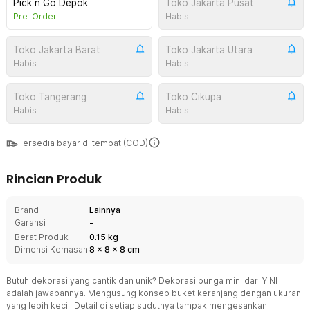
Pick n Go Depok
Toko Jakarta Pusat
Pre-Order
Habis
Toko Jakarta Barat
Toko Jakarta Utara
Habis
Habis
Toko Tangerang
Toko Cikupa
Habis
Habis
Tersedia bayar di tempat (COD)
Rincian Produk
Brand
Lainnya
Garansi
-
Berat Produk
0.15 kg
Dimensi Kemasan
8
x
8
x
8
cm
Butuh dekorasi yang cantik dan unik? Dekorasi bunga mini dari YINI
adalah jawabannya. Mengusung konsep buket keranjang dengan ukuran
yang lebih kecil. Detail di setiap sudutnya tampak mengesankan.