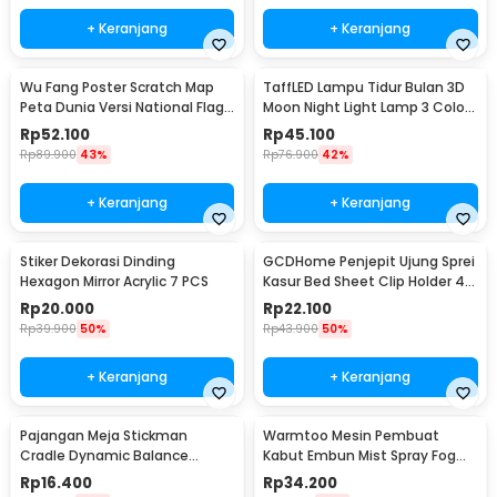
+ Keranjang
+ Keranjang
Wu Fang Poster Scratch Map
TaffLED Lampu Tidur Bulan 3D
Peta Dunia Versi National Flag
Moon Night Light Lamp 3 Color
- ZJP-M018
8cm 1W 5V - LD002701
Rp
52.100
Rp
45.100
Rp
89.900
43%
Rp
76.900
42%
+ Keranjang
+ Keranjang
Stiker Dekorasi Dinding
GCDHome Penjepit Ujung Sprei
Hexagon Mirror Acrylic 7 PCS
Kasur Bed Sheet Clip Holder 4
PCS - FS-1809
Rp
20.000
Rp
22.100
Rp
39.900
50%
Rp
43.900
50%
+ Keranjang
+ Keranjang
Pajangan Meja Stickman
Warmtoo Mesin Pembuat
Cradle Dynamic Balance
Kabut Embun Mist Spray Fog
Instrument Ball Pendulum
Maker 12 LED 24V - WT01
Rp
16.400
Rp
34.200