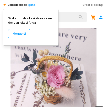
Jabodetabek
ganti
Order Tracking
Alat Kopi
Silakan ubah lokasi store sesuai
dengan lokasi Anda.
Mengerti