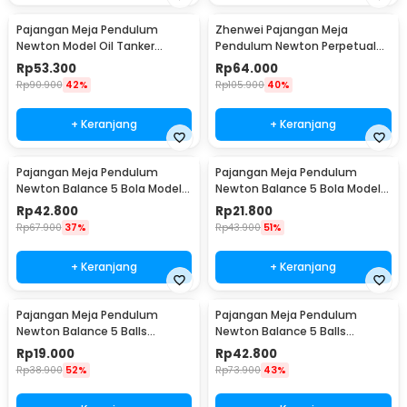
Pajangan Meja Pendulum
Zhenwei Pajangan Meja
Newton Model Oil Tanker
Pendulum Newton Perpetual
Perpetual Debate - B101
Model Ferris Wheel - ZPW
Rp
53.300
Rp
64.000
Rp
90.900
42%
Rp
105.900
40%
+ Keranjang
+ Keranjang
Pajangan Meja Pendulum
Pajangan Meja Pendulum
Newton Balance 5 Bola Model
Newton Balance 5 Bola Model
Arched M - ZY02
Arched S - ZY02
Rp
42.800
Rp
21.800
Rp
67.900
37%
Rp
43.900
51%
+ Keranjang
+ Keranjang
Pajangan Meja Pendulum
Pajangan Meja Pendulum
Newton Balance 5 Balls
Newton Balance 5 Balls
Stainless Steel Model T S -
Stainless Steel Model T L -
Rp
19.000
Rp
42.800
LX013
LX013
Rp
38.900
52%
Rp
73.900
43%