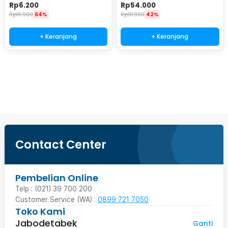
- T01
Password Lock Size S - KB-10P
Rp
6.200
Rp
54.000
Rp
16.900
64%
Rp
91.900
42%
+ Keranjang
+ Keranjang
Beli Sekarang
Contact Center
Pembelian Online
Telp : (021) 39 700 200
Customer Service (WA) :
0899 721 7050
Toko Kami
Jabodetabek
Ganti