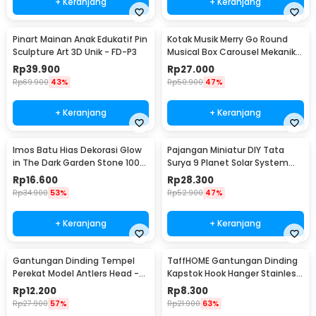
+ Keranjang
+ Keranjang
Pinart Mainan Anak Edukatif Pin
Kotak Musik Merry Go Round
Sculpture Art 3D Unik - FD-P3
Musical Box Carousel Mekanikal
- HD-Y02
Rp
39.900
Rp
27.000
Rp
69.900
43%
Rp
50.900
47%
+ Keranjang
+ Keranjang
Imos Batu Hias Dekorasi Glow
Pajangan Miniatur DIY Tata
in The Dark Garden Stone 100
Surya 9 Planet Solar System
PCS - HC0043
Planetary - 2135
Rp
16.600
Rp
28.300
Rp
34.900
53%
Rp
52.900
47%
+ Keranjang
+ Keranjang
Gantungan Dinding Tempel
TaffHOME Gantungan Dinding
Perekat Model Antlers Head -
Kapstok Hook Hanger Stainless
MU03
Steel 201 - MT11
Rp
12.200
Rp
8.300
Rp
27.900
57%
Rp
21.900
63%