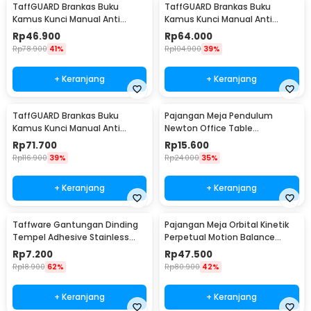
TaffGUARD Brankas Buku
TaffGUARD Brankas Buku
Kamus Kunci Manual Anti
Kamus Kunci Manual Anti
Maling Hidden Safe Box Kecil -
Maling Hidden Safe Box Sedang
Rp
46.900
Rp
64.000
KB-10L
- KB-10L
Rp
78.900
41%
Rp
104.900
39%
+ Keranjang
+ Keranjang
TaffGUARD Brankas Buku
Pajangan Meja Pendulum
Kamus Kunci Manual Anti
Newton Office Table
Maling Hidden Safe Box Besar -
Decoration 5 Ball S - H50S
Rp
71.700
Rp
15.600
KB-10L
Rp
116.900
39%
Rp
24.000
35%
+ Keranjang
+ Keranjang
Taffware Gantungan Dinding
Pajangan Meja Orbital Kinetik
Tempel Adhesive Stainless
Perpetual Motion Balance
Steel 6 PCS - ST40
Physics - NR31TX
Rp
7.200
Rp
47.500
Rp
18.900
62%
Rp
80.900
42%
+ Keranjang
+ Keranjang