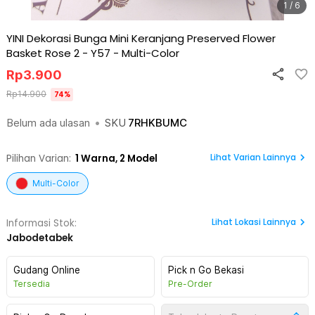
1 / 6
YINI Dekorasi Bunga Mini Keranjang Preserved Flower
Basket Rose 2 - Y57
-
Multi-Color
Rp
3.900
Rp
14.900
74
%
Belum ada ulasan
•
SKU
7RHKBUMC
Lihat Varian Lainnya
Pilihan Varian:
1
Warna,
2 Model
Multi-Color
Lihat
Lokasi Lainnya
Informasi Stok:
Jabodetabek
Gudang Online
Pick n Go Bekasi
Tersedia
Pre-Order