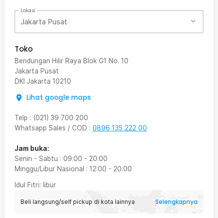
Lokasi
Jakarta Pusat
Toko
Bendungan Hilir Raya Blok G1 No. 10
Jakarta Pusat
DKI Jakarta
10210
Lihat google maps
Telp
:
(021) 39 700 200
Whatsapp Sales / COD
:
0896 135 222 00
Jam buka:
Senin - Sabtu
:
09:00
-
20:00
Minggu/Libur Nasional
:
12:00
-
20:00
Idul Fitri
: libur
Selengkapnya
Beli langsung/self pickup di kota lainnya