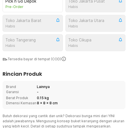
Pick n Go Depok
Toko Jakarta Pusat
Pre-Order
Habis
Toko Jakarta Barat
Toko Jakarta Utara
Habis
Habis
Toko Tangerang
Toko Cikupa
Habis
Habis
Tersedia bayar di tempat (COD)
Rincian Produk
Brand
Lainnya
Garansi
-
Berat Produk
0.15 kg
Dimensi Kemasan
8
x
8
x
8
cm
Butuh dekorasi yang cantik dan unik? Dekorasi bunga mini dari YINI
adalah jawabannya. Mengusung konsep buket keranjang dengan ukuran
yang lebih kecil. Detail di setiap sudutnya tampak mengesankan.