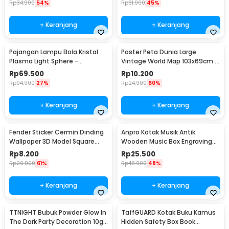
Rp
34.900
54%
Rp
61.900
45%
+ Keranjang
+ Keranjang
Pajangan Lampu Bola Kristal
Poster Peta Dunia Large
Plasma Light Sphere -
Vintage World Map 103x69cm -
ZC211700
N401
Rp
69.500
Rp
10.200
Rp
94.900
27%
Rp
24.900
60%
+ Keranjang
+ Keranjang
Fender Sticker Cermin Dinding
Anpro Kotak Musik Antik
Wallpaper 3D Model Square
Wooden Music Box Engraving
Mirror 9 PCS - Q353
Harry Potter - ADQ0194
Rp
8.200
Rp
25.500
Rp
20.900
61%
Rp
48.900
48%
+ Keranjang
+ Keranjang
TTNIGHT Bubuk Powder Glow In
TaffGUARD Kotak Buku Kamus
The Dark Party Decoration 10g
Hidden Safety Box Book