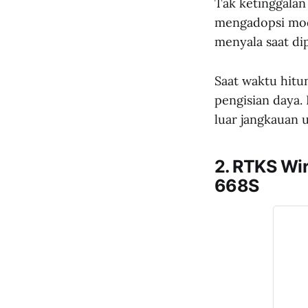
Tak ketinggalan
mengadopsi mode
menyala saat di
Saat waktu hitu
pengisian daya.
luar jangkauan 
2. RTKS Wir
668S