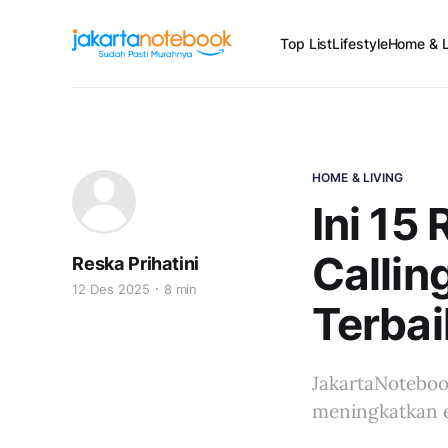
Top List
Lifestyle
Home & L
HOME & LIVING
Ini 15
Callin
Reska Prihatini
12 Des 2025
8 min
Terbai
JakartaNoteboo
meningkatkan ef