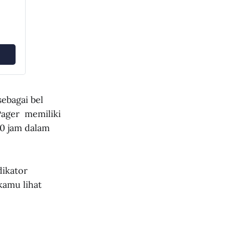
sebagai bel
Pager memiliki
0 jam dalam
dikator
kamu lihat