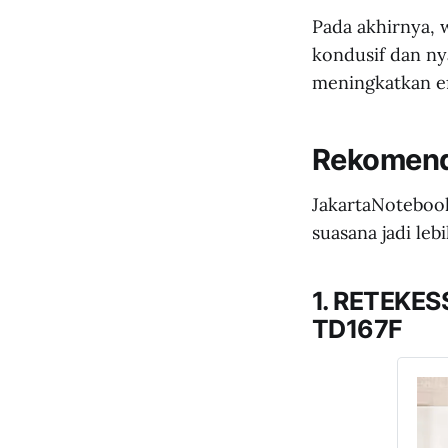
Pada akhirnya, 
kondusif dan ny
meningkatkan ef
Rekomenda
JakartaNotebook
suasana jadi leb
1. RETEKESS
TD167F