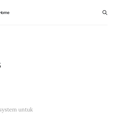
Home
s
 system untuk