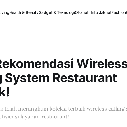
iving
Health & Beauty
Gadget & Teknologi
Otomotif
Info Jaknot
Fashion
 Rekomendasi Wireles
g System Restaurant
k!
k telah merangkum koleksi terbaik wireless calling
isiensi layanan restaurant!