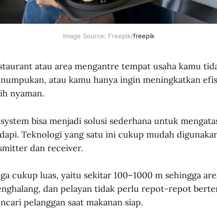
Image Source: Freepik/
freepik
restaurant atau area mengantre tempat usaha kamu tid
penumpukan, atau kamu hanya ingin meningkatkan efis
bih nyaman.
g system bisa menjadi solusi sederhana untuk mengata
api. Teknologi yang satu ini cukup mudah digunakan
nsmitter dan receiver.
ga cukup luas, yaitu sekitar 100–1000 m sehingga are
enghalang, dan pelayan tidak perlu repot-repot bert
encari pelanggan saat makanan siap.