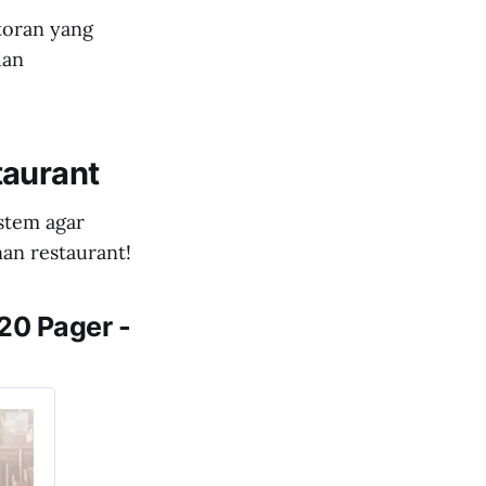
toran yang
dan
taurant
stem agar
nan restaurant!
20 Pager -