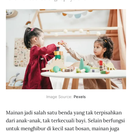
Image Source: 
Pexels
Mainan jadi salah satu benda yang tak terpisahkan
dari anak-anak, tak terkecuali bayi. Selain berfungsi
untuk menghibur di kecil saat bosan, mainan juga