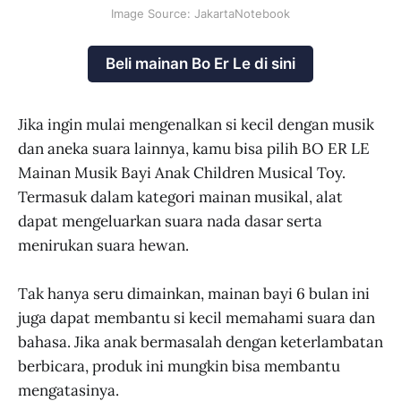
Image Source: JakartaNotebook
Beli mainan Bo Er Le di sini
Jika ingin mulai mengenalkan si kecil dengan musik
dan aneka suara lainnya, kamu bisa pilih BO ER LE
Mainan Musik Bayi Anak Children Musical Toy.
Termasuk dalam kategori mainan musikal, alat
dapat mengeluarkan suara nada dasar serta
menirukan suara hewan.
Tak hanya seru dimainkan, mainan bayi 6 bulan ini
juga dapat membantu si kecil memahami suara dan
bahasa. Jika anak bermasalah dengan keterlambatan
berbicara, produk ini mungkin bisa membantu
mengatasinya.