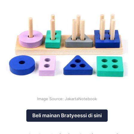
Image Source: JakartaNotebook
Beli mainan Bratyeessi di sini