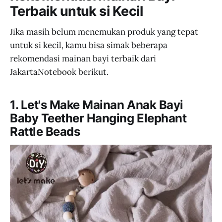
Terbaik untuk si Kecil
Jika masih belum menemukan produk yang tepat
untuk si kecil, kamu bisa simak beberapa
rekomendasi mainan bayi terbaik dari
JakartaNotebook berikut.
1. Let's Make Mainan Anak Bayi
Baby Teether Hanging Elephant
Rattle Beads