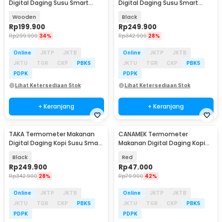
Digital Daging Susu Smart
Digital Daging Susu Smart
Wireless 1 Probe - CXL001
Rechargeable 2 Probe - TY520
Wooden
Black
Rp
199.900
Rp
249.900
Rp
299.900
34%
Rp
342.900
28%
Online
JKTP
JKTB
Online
JKTP
JKTB
JKTU
TGR
CKP
PBKS
JKTU
TGR
CKP
PBKS
PDPK
PDPK
Lihat Ketersediaan Stok
Lihat Ketersediaan Stok
+ Keranjang
+ Keranjang
TAKA Termometer Makanan
CANAMEK Termometer
Digital Daging Kopi Susu Smart
Makanan Digital Daging Kopi
Dual Probe - TY530
Susu Foldable - CM517
Black
Red
Rp
249.900
Rp
47.000
Rp
342.900
28%
Rp
79.900
42%
Online
JKTP
JKTB
Online
JKTP
JKTB
JKTU
TGR
CKP
PBKS
JKTU
TGR
CKP
PBKS
PDPK
PDPK