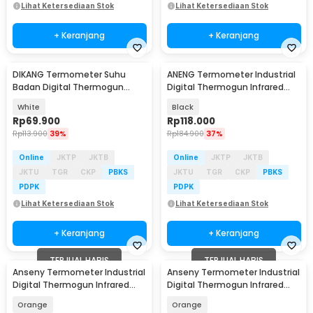
Lihat Ketersediaan Stok
Lihat Ketersediaan Stok
+ Keranjang
+ Keranjang
DIKANG Termometer Suhu
ANENG Termometer Industrial
Badan Digital Thermogun
Digital Thermogun Infrared
Infrared Dual Mode - HG01
LCD Backlit - TH103
White
Black
Rp
69.900
Rp
118.000
Rp
113.900
39%
Rp
184.900
37%
Online
JKTP
JKTB
Online
JKTP
JKTB
JKTU
TGR
CKP
PBKS
JKTU
TGR
CKP
PBKS
PDPK
PDPK
Lihat Ketersediaan Stok
Lihat Ketersediaan Stok
+ Keranjang
+ Keranjang
TERJUAL HABIS
TERJUAL HABIS
Anseny Termometer Industrial
Anseny Termometer Industrial
Digital Thermogun Infrared
Digital Thermogun Infrared
Dual Color LCD - CX6014
NonContact - CX6013
Orange
Orange