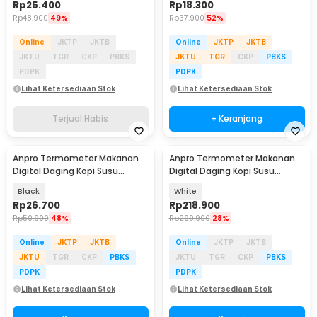
Rp
25.400
Rp
18.300
Rp
48.900
49%
Rp
37.900
52%
Online
JKTP
JKTB
Online
JKTP
JKTB
JKTU
TGR
CKP
PBKS
JKTU
TGR
CKP
PBKS
PDPK
PDPK
Lihat Ketersediaan Stok
Lihat Ketersediaan Stok
Terjual Habis
+ Keranjang
Anpro Termometer Makanan
Anpro Termometer Makanan
Digital Daging Kopi Susu
Digital Daging Kopi Susu
Foldable 1 Probe - BW-188
Wireless 2 Probe - KN6008-2
Black
White
Rp
26.700
Rp
218.900
Rp
50.900
48%
Rp
299.900
28%
Online
JKTP
JKTB
Online
JKTP
JKTB
JKTU
TGR
CKP
PBKS
JKTU
TGR
CKP
PBKS
PDPK
PDPK
Lihat Ketersediaan Stok
Lihat Ketersediaan Stok