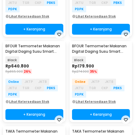
JKTU
TGR
CKP
PBKS
JKTU
TGR
CKP
PBKS
PDPK
PDPK
Lihat Ketersediaan Stok
Lihat Ketersediaan Stok
+ Keranjang
+ Keranjang
BFOUR Termometer Makanan
BFOUR Termometer Makanan
Digital Daging Susu Smart
Digital Daging Susu Smart
Bluetooth 2 Probe - BF-40
Bluetooth 1 Probe - BF-5
Black
Black
Rp
640.800
Rp
179.900
Rp
865.900
26%
Rp
274.900
35%
Online
JKTP
JKTB
Online
JKTP
JKTB
JKTU
TGR
CKP
PBKS
JKTU
TGR
CKP
PBKS
PDPK
PDPK
Lihat Ketersediaan Stok
Lihat Ketersediaan Stok
+ Keranjang
+ Keranjang
TAKA Termometer Makanan
TAKA Termometer Makanan