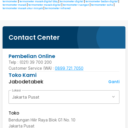
termometer
|
termometer masak digital bbq
|
termometer digital
|
termometer badan digital
|
termometer masak
|
termometer masak digital
|
termometer ruangan
|
termometer suhu
|
termometer masak ukur minyak
|
termometer infrared
Contact Center
Pembelian Online
Telp : (021) 39 700 200
Customer Service (WA) :
0899 721 7050
Toko Kami
Jabodetabek
Ganti
Lokasi
Jakarta Pusat
Toko
Bendungan Hilir Raya Blok G1 No. 10
Jakarta Pusat