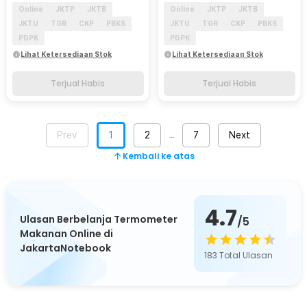
Online
JKTP
JKTB
Online
JKTP
JKTB
JKTU
TGR
CKP
PBKS
JKTU
TGR
CKP
PBKS
PDPK
PDPK
Lihat Ketersediaan Stok
Lihat Ketersediaan Stok
Terjual Habis
Terjual Habis
Prev
1
2
7
Next
…
Kembali ke atas
4.7
Ulasan Berbelanja Termometer
/5
Makanan Online di
JakartaNotebook
183
Total Ulasan