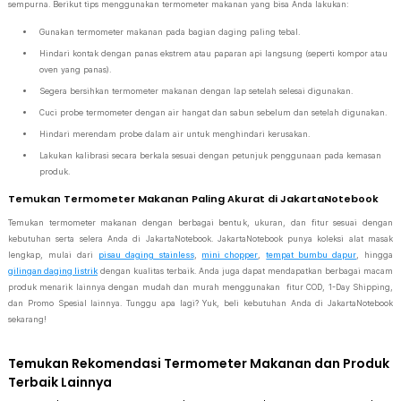
sempurna. Berikut tips menggunakan termometer makanan yang bisa Anda lakukan:
Gunakan termometer makanan pada bagian daging paling tebal.
Hindari kontak dengan panas ekstrem atau paparan api langsung (seperti kompor atau
oven yang panas).
Segera bersihkan termometer makanan dengan lap setelah selesai digunakan.
Cuci probe termometer dengan air hangat dan sabun sebelum dan setelah digunakan.
Hindari merendam probe dalam air untuk menghindari kerusakan.
Lakukan kalibrasi secara berkala sesuai dengan petunjuk penggunaan pada kemasan
produk.
Temukan Termometer Makanan Paling Akurat di JakartaNotebook
Temukan termometer makanan dengan berbagai bentuk, ukuran, dan fitur sesuai dengan
kebutuhan serta selera Anda di JakartaNotebook. JakartaNotebook punya koleksi alat masak
lengkap, mulai dari
pisau daging stainless
,
mini chopper
,
tempat bumbu dapur
, hingga
gilingan daging listrik
dengan kualitas terbaik. Anda juga dapat mendapatkan berbagai macam
produk menarik lainnya dengan mudah dan murah menggunakan fitur COD, 1-Day Shipping,
dan Promo Spesial lainnya. Tunggu apa lagi? Yuk, beli kebutuhan Anda di JakartaNotebook
sekarang!
Temukan Rekomendasi Termometer Makanan dan Produk
Terbaik Lainnya