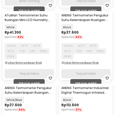
Akan Datang
Terjual Habis
TERJUAL HABIS
TERJUAL HABIS
ATuMan Termometer Suhu
ANENG Termometer Pengukur
Ruangan Mini LCD Humidity
Suhu Kelembapan Ruangan
Hygrometer Sensor - TH Mini
Hygrometer Clock - AP01
White
Black
Rp
41.300
Rp
37.600
Rp
71.900
43%
Rp
66.900
44%
Online
JKTP
JKTB
Online
JKTP
JKTB
JKTU
TGR
CKP
PBKS
JKTU
TGR
CKP
PBKS
PDPK
PDPK
Lihat Ketersediaan Stok
Lihat Ketersediaan Stok
Terjual Habis
Terjual Habis
TERJUAL HABIS
TERJUAL HABIS
ANENG Termometer Pengukur
ANENG Termometer Industrial
Suhu Kelembapan Ruangan
Digital Thermogun Infrared
Hygrometer Clock - AP01
Red Dot Laser - TH203
White/Blue
Black
Rp
37.600
Rp
112.600
Rp
66.900
44%
Rp
177.900
37%