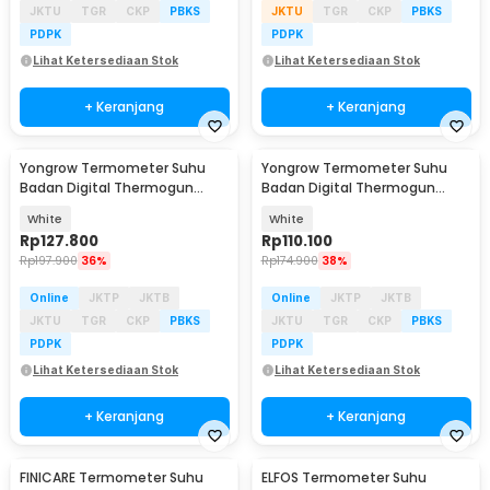
JKTU
TGR
CKP
PBKS
JKTU
TGR
CKP
PBKS
PDPK
PDPK
Lihat Ketersediaan Stok
Lihat Ketersediaan Stok
+ Keranjang
+ Keranjang
Yongrow Termometer Suhu
Yongrow Termometer Suhu
Badan Digital Thermogun
Badan Digital Thermogun
Infrared Dual Mode - YK-IRT2
Infrared Memory - YK-IRT4
White
White
Rp
127.800
Rp
110.100
Rp
197.900
36%
Rp
174.900
38%
Online
JKTP
JKTB
Online
JKTP
JKTB
JKTU
TGR
CKP
PBKS
JKTU
TGR
CKP
PBKS
PDPK
PDPK
Lihat Ketersediaan Stok
Lihat Ketersediaan Stok
+ Keranjang
+ Keranjang
FINICARE Termometer Suhu
ELFOS Termometer Suhu