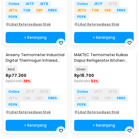
Online
JKTP
JKTB
Online
JKTP
JKTB
JKTU
TGR
CKP
PBKS
JKTU
TGR
CKP
PBKS
PDPK
PDPK
Lihat Ketersediaan Stok
Lihat Ketersediaan Stok
+ Keranjang
+ Keranjang
Anseny Termometer Industrial
MAKTEC Termometer Kulkas
Baru
Digital Thermogun Infrared
Dapur Refrigerator Kitchen
Dual Color LCD - CX6022
Temperature - MA1
Red
Silver
Rp
77.300
Rp
18.700
Rp
123.900
38%
Rp
38.900
52%
Online
JKTP
JKTB
Online
JKTP
JKTB
JKTU
TGR
CKP
PBKS
JKTU
TGR
CKP
PBKS
PDPK
PDPK
Lihat Ketersediaan Stok
Lihat Ketersediaan Stok
+ Keranjang
+ Keranjang