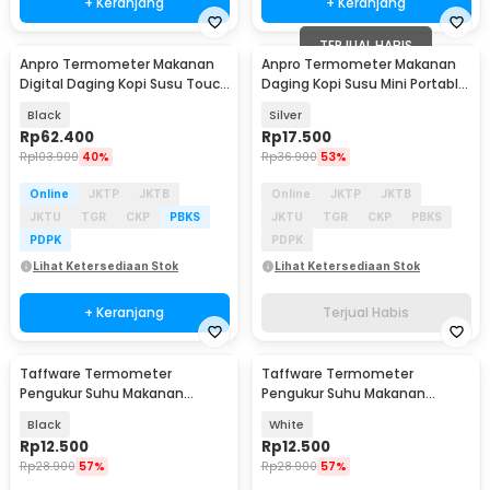
+ Keranjang
+ Keranjang
TERJUAL HABIS
Anpro Termometer Makanan
Anpro Termometer Makanan
Digital Daging Kopi Susu Touch
Daging Kopi Susu Mini Portable
Screen 1 Probe - HY-2702
Single Probe - D9145
Black
Silver
Rp
62.400
Rp
17.500
Rp
103.900
40%
Rp
36.900
53%
Online
JKTP
JKTB
Online
JKTP
JKTB
JKTU
TGR
CKP
PBKS
JKTU
TGR
CKP
PBKS
PDPK
PDPK
Lihat Ketersediaan Stok
Lihat Ketersediaan Stok
+ Keranjang
Terjual Habis
Taffware Termometer
Taffware Termometer
Pengukur Suhu Makanan
Pengukur Suhu Makanan
Digital Daging Kopi Susu -
Digital Daging Kopi Susu -
Black
White
TP101
TP101
Rp
12.500
Rp
12.500
Rp
28.900
57%
Rp
28.900
57%