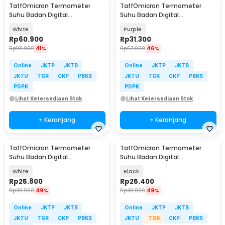
TaffOmicron Termometer
TaffOmicron Termometer
Suhu Badan Digital
Suhu Badan Digital
Thermogun Infrared Memory -
Thermogun Infrared Memory -
White
Purple
F02
AD801
Rp
60.900
Rp
31.300
Rp
101.900
41%
Rp
57.900
46%
Online
JKTP
JKTB
Online
JKTP
JKTB
JKTU
TGR
CKP
PBKS
JKTU
TGR
CKP
PBKS
PDPK
PDPK
Lihat Ketersediaan Stok
Lihat Ketersediaan Stok
+ Keranjang
+ Keranjang
TaffOmicron Termometer
TaffOmicron Termometer
Suhu Badan Digital
Suhu Badan Digital
Thermogun Infrared Dual Mode
Thermogun Infrared Dual Mode
White
Black
- IR-FM01
- IR-FM01
Rp
25.800
Rp
25.400
Rp
49.900
49%
Rp
48.900
49%
Online
JKTP
JKTB
Online
JKTP
JKTB
JKTU
TGR
CKP
PBKS
JKTU
TGR
CKP
PBKS