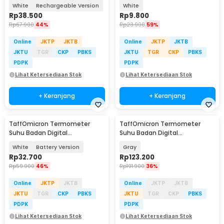
Thermogun Infrared Dual Mode
White
Rechargeable Version
White
- AD811
Rp
38.500
Rp
9.800
Rp
67.900
44%
Rp
23.900
59%
Online
JKTP
JKTB
Online
JKTP
JKTB
JKTU
TGR
CKP
PBKS
JKTU
TGR
CKP
PBKS
PDPK
PDPK
Lihat Ketersediaan Stok
Lihat Ketersediaan Stok
+ Keranjang
+ Keranjang
TaffOmicron Termometer
TaffOmicron Termometer
Suhu Badan Digital
Suhu Badan Digital
Thermogun Infrared Dual Mode
Thermogun Infrared Memory -
White
Battery Version
Gray
- AD811
YK-IRT1
Rp
32.700
Rp
123.200
Rp
59.900
46%
Rp
191.900
36%
Online
JKTP
JKTB
Online
JKTP
JKTB
JKTU
TGR
CKP
PBKS
JKTU
TGR
CKP
PBKS
PDPK
PDPK
Lihat Ketersediaan Stok
Lihat Ketersediaan Stok