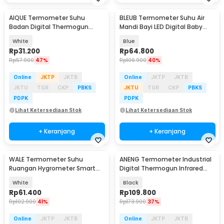
AIQUE Termometer Suhu
BLEUB Termometer Suhu Air
Badan Digital Thermogun
Mandi Bayi LED Digital Baby
Infrared Dual Mode - AD802
Bath Thermometer - BB-40
White
Blue
Rp
31.200
Rp
64.800
Rp
57.900
47%
Rp
106.900
40%
Online
JKTP
JKTB
Online
JKTP
JKTB
JKTU
TGR
CKP
PBKS
JKTU
TGR
CKP
PBKS
PDPK
PDPK
Lihat Ketersediaan Stok
Lihat Ketersediaan Stok
+ Keranjang
+ Keranjang
WALE Termometer Suhu
ANENG Termometer Industrial
Ruangan Hygrometer Smart
Digital Thermogun Infrared
Sensor ZigBee Smart Life - WL-
Red Dot Laser - TH202
White
Black
TH08
Rp
61.400
Rp
109.800
Rp
102.900
41%
Rp
173.900
37%
Online
JKTP
JKTB
Online
JKTP
JKTB