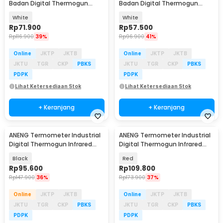
Badan Digital Thermogun
Badan Digital Thermogun
Infrared Memory - FC-IR100
Infrared Dual Mode - E01
White
White
Rp
71.900
Rp
57.500
Rp
116.900
39%
Rp
96.900
41%
Online
JKTP
JKTB
Online
JKTP
JKTB
JKTU
TGR
CKP
PBKS
JKTU
TGR
CKP
PBKS
PDPK
PDPK
Lihat Ketersediaan Stok
Lihat Ketersediaan Stok
+ Keranjang
+ Keranjang
ANENG Termometer Industrial
ANENG Termometer Industrial
Digital Thermogun Infrared
Digital Thermogun Infrared
LCD Backlit - TH201
Red Dot Laser - TH202
Black
Red
Rp
95.600
Rp
109.800
Rp
147.900
36%
Rp
173.900
37%
Online
JKTP
JKTB
Online
JKTP
JKTB
JKTU
TGR
CKP
PBKS
JKTU
TGR
CKP
PBKS
PDPK
PDPK