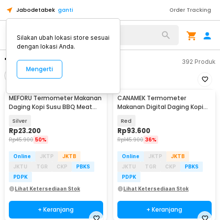
Jabodetabek
ganti
Order Tracking
Silakan ubah lokasi store sesuai
dengan lokasi Anda.
"termometer makanan"
392
Produk
Mengerti
Filter
Urutkan
MEFORU Termometer Makanan
CANAMEK Termometer
Daging Kopi Susu BBQ Meat
Makanan Digital Daging Kopi
Temperature Analog - EC2
Susu Foldable - DTH138
Silver
Red
Rp
23.200
Rp
93.600
Rp
45.900
50%
Rp
145.900
36%
Online
JKTP
JKTB
Online
JKTP
JKTB
JKTU
TGR
CKP
PBKS
JKTU
TGR
CKP
PBKS
PDPK
PDPK
Lihat Ketersediaan Stok
Lihat Ketersediaan Stok
+ Keranjang
+ Keranjang