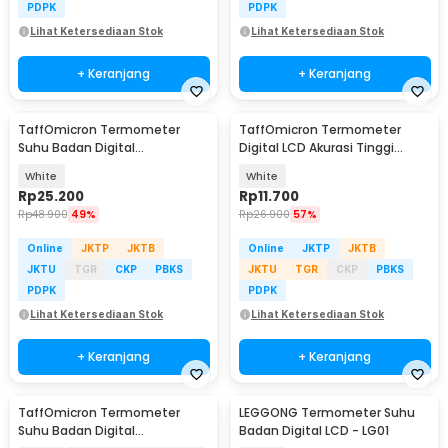
PDPK
PDPK
Lihat Ketersediaan Stok
Lihat Ketersediaan Stok
+ Keranjang
+ Keranjang
TaffOmicron Termometer
TaffOmicron Termometer
Suhu Badan Digital
Digital LCD Akurasi Tinggi
Thermogun Infrared Memory -
Beeper Oral Ketiak - KT-DT4B
White
White
FTW01
Rp
25.200
Rp
11.700
Rp
48.900
49%
Rp
26.900
57%
Online
JKTP
JKTB
Online
JKTP
JKTB
JKTU
TGR
CKP
PBKS
JKTU
TGR
CKP
PBKS
PDPK
PDPK
Lihat Ketersediaan Stok
Lihat Ketersediaan Stok
+ Keranjang
+ Keranjang
TaffOmicron Termometer
LEGGONG Termometer Suhu
Suhu Badan Digital
Badan Digital LCD - LG01