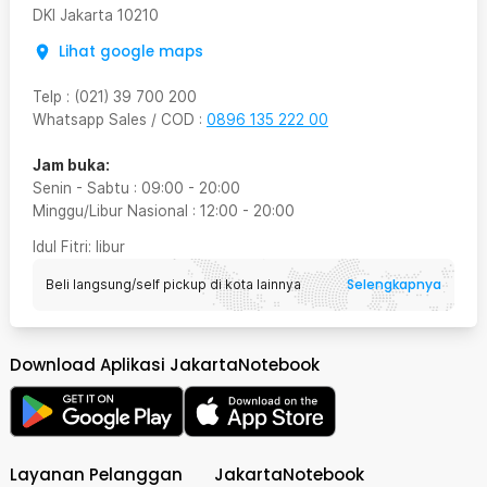
DKI Jakarta
10210
Lihat google maps
Telp
:
(021) 39 700 200
Whatsapp Sales / COD
:
0896 135 222 00
Jam buka:
Senin - Sabtu
:
09:00
-
20:00
Minggu/Libur Nasional
:
12:00
-
20:00
Idul Fitri
: libur
Selengkapnya
Beli langsung/self pickup di kota lainnya
Download Aplikasi JakartaNotebook
Layanan Pelanggan
JakartaNotebook