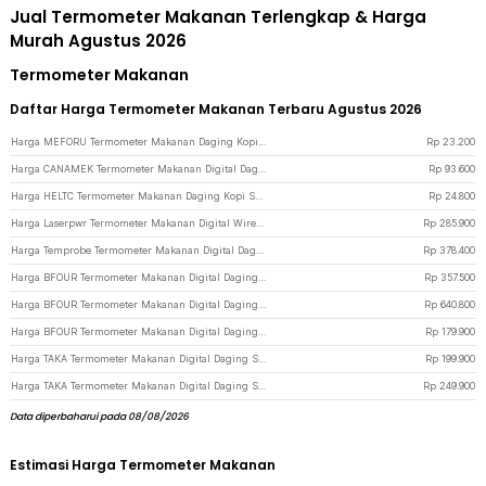
Jual Termometer Makanan Terlengkap & Harga
Murah Agustus 2026
Termometer Makanan
Daftar Harga Termometer Makanan Terbaru Agustus 2026
Harga MEFORU Termometer Makanan Daging Kopi Susu BBQ Meat Temperature Analog - EC2 - Silver
Rp
23.200
Harga CANAMEK Termometer Makanan Digital Daging Kopi Susu Foldable - DTH138 - Red
Rp
93.600
Harga HELTC Termometer Makanan Daging Kopi Susu BBQ Meat Temperature Analog - EC1 - Silver
Rp
24.800
Harga Laserpwr Termometer Makanan Digital Wireless Daging Kopi Susu 4 Probe - TS-TP40 - Orange
Rp
285.900
Harga Temprobe Termometer Makanan Digital Daging Smart Bluetooth 1 Probe - DT-131 - Black
Rp
378.400
Harga BFOUR Termometer Makanan Digital Daging Susu Bluetooth Screen 1 Probe - BF-30 - Black
Rp
357.500
Harga BFOUR Termometer Makanan Digital Daging Susu Smart Bluetooth 2 Probe - BF-40 - Black
Rp
640.800
Harga BFOUR Termometer Makanan Digital Daging Susu Smart Bluetooth 1 Probe - BF-5 - Black
Rp
179.900
Harga TAKA Termometer Makanan Digital Daging Susu Smart Wireless 1 Probe - CXL001 - Wooden
Rp
199.900
Harga TAKA Termometer Makanan Digital Daging Susu Smart Rechargeable 2 Probe - TY520 - Black
Rp
249.900
Data diperbaharui pada 08/08/2026
Estimasi Harga Termometer Makanan