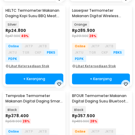
HELTC Termometer Makanan
Laserpwr Termometer
Daging Kopi Susu BBQ Meat
Makanan Digital Wireless
Temperature Analog - EC1
Daging Kopi Susu 4 Probe - TS-
Silver
Orange
TP40
Rp
24.800
Rp
285.900
Rp
47.900
49%
Rp
391.900
28%
Online
JKTP
JKTB
Online
JKTP
JKTB
JKTU
TGR
CKP
PBKS
JKTU
TGR
CKP
PBKS
PDPK
PDPK
Lihat Ketersediaan Stok
Lihat Ketersediaan Stok
+ Keranjang
+ Keranjang
Temprobe Termometer
BFOUR Termometer Makanan
Makanan Digital Daging Smart
Digital Daging Susu Bluetooth
Bluetooth 1 Probe - DT-131
Screen 1 Probe - BF-30
Black
Black
Rp
378.400
Rp
357.500
Rp
518.900
28%
Rp
489.900
28%
Online
JKTP
JKTB
Online
JKTP
JKTB