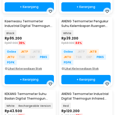
+ Keranjang
+ Keranjang
Kaemeasu Termometer
ANENG Termometer Pengukur
Industrial Digital Thermogun
Suhu Kelembapan Ruangan
Infrared LCD - DT8380D
Hygrometer Clock - AP01
Black
White
Rp
95.200
Rp
39.200
Rp
147.900
36%
Rp
68.900
44%
Online
JKTP
JKTB
Online
JKTP
JKTB
JKTU
TGR
CKP
PBKS
JKTU
TGR
CKP
PBKS
PDPK
PDPK
Lihat Ketersediaan Stok
Lihat Ketersediaan Stok
+ Keranjang
+ Keranjang
KEKANG Termometer Suhu
ANENG Termometer Industrial
Badan Digital Thermogun
Digital Thermogun Infrared
Infrared Dual Mode - KE-M6
Red Dot Laser - TH203
White
Rechargeable Version
Red
Rp
43.500
Rp
120.200