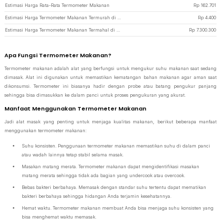
Estimasi Harga Rata-Rata Termometer Makanan
Rp
162.701
Estimasi Harga Termometer Makanan Termurah di JakartaNotebook
Rp
4.400
Estimasi Harga Termometer Makanan Termahal di JakartaNotebook
Rp
7.300.300
Apa Fungsi Termometer Makanan?
Termometer makanan adalah alat yang berfungsi untuk mengukur suhu makanan saat sedang
dimasak. Alat ini digunakan untuk memastikan kematangan bahan makanan agar aman saat
dikonsumsi. Termometer ini biasanya hadir dengan probe atau batang pengukur panjang
sehingga bisa dimasukkan ke dalam panci untuk proses pengukuran yang akurat.
Manfaat Menggunakan Termometer Makanan
Jadi alat masak yang penting untuk menjaga kualitas makanan, berikut beberapa manfaat
menggunakan termometer makanan:
Suhu konsisten. Penggunaan termometer makanan memastikan suhu di dalam panci
atau wadah lainnya tetap stabil selama masak.
Masakan matang merata. Termometer makanan dapat mengidentifikasi masakan
matang merata sehingga tidak ada bagian yang undercook atau overcook.
Bebas bakteri berbahaya. Memasak dengan standar suhu tertentu dapat mematikan
bakteri berbahaya sehingga hidangan Anda terjamin kesehatannya.
Hemat waktu. Termometer makanan membuat Anda bisa menjaga suhu konsisten yang
bisa menghemat waktu memasak.