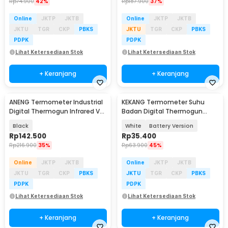
Rp
74.900
42%
Rp
187.900
37%
Online
JKTP
JKTB
Online
JKTP
JKTB
JKTU
TGR
CKP
PBKS
JKTU
TGR
CKP
PBKS
PDPK
PDPK
Lihat Ketersediaan Stok
Lihat Ketersediaan Stok
+ Keranjang
+ Keranjang
ANENG Termometer Industrial
KEKANG Termometer Suhu
Digital Thermogun Infrared VA
Badan Digital Thermogun
Screen - TH104
Infrared Dual Mode - KE-M6
Black
White
Battery Version
Rp
142.500
Rp
35.400
Rp
216.900
35%
Rp
63.900
45%
Online
JKTP
JKTB
Online
JKTP
JKTB
JKTU
TGR
CKP
PBKS
JKTU
TGR
CKP
PBKS
PDPK
PDPK
Lihat Ketersediaan Stok
Lihat Ketersediaan Stok
+ Keranjang
+ Keranjang