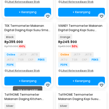
Lihat Ketersediaan Stok
Lihat Ketersediaan Stok
+ Keranjang
+ Keranjang
TEK Termometer Makanan
VIANEY Termometer Makanan
Digital Daging Kopi Susu Smart
Digital Daging Kopi Susu
Wireless 2 Probe - AT-02
Wireless 4 Probe - KT210
Black
Orange
Rp
399.000
Rp
249.900
Rp
709.900
44%
Rp
491.900
50%
Online
JKTP
JKTB
Online
JKTP
JKTB
JKTU
TGR
CKP
PBKS
JKTU
TGR
CKP
PBKS
PDPK
PDPK
Lihat Ketersediaan Stok
Lihat Ketersediaan Stok
+ Keranjang
+ Keranjang
TERJUAL HABIS
TaffHOME Termometer
TaffHOME Termometer
Makanan Daging Kitchen
Makanan Daging Kopi Susu
Temperature BBQ Oven Meals
Analog Single Probe - D9144
Silver
Silver
- TH5200