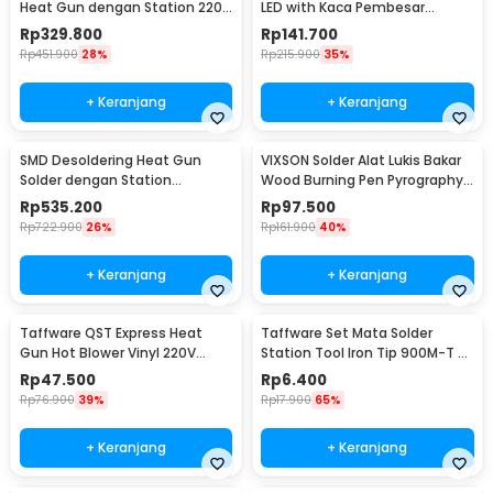
Heat Gun dengan Station 220V
LED with Kaca Pembesar
750W
Magnifier 3X/4.5X - TH-7023
Rp
329.800
Rp
141.700
Rp
451.900
28%
Rp
215.900
35%
+ Keranjang
+ Keranjang
SMD Desoldering Heat Gun
VIXSON Solder Alat Lukis Bakar
Solder dengan Station
Wood Burning Pen Pyrography
220V/700W - KS8586
60W 36 Set - CS-31 D
Rp
535.200
Rp
97.500
Rp
722.900
26%
Rp
161.900
40%
+ Keranjang
+ Keranjang
Taffware QST Express Heat
Taffware Set Mata Solder
Gun Hot Blower Vinyl 220V
Station Tool Iron Tip 900M-T 5
300W - QST-220
PCS - BI5044
Rp
47.500
Rp
6.400
Rp
76.900
39%
Rp
17.900
65%
+ Keranjang
+ Keranjang