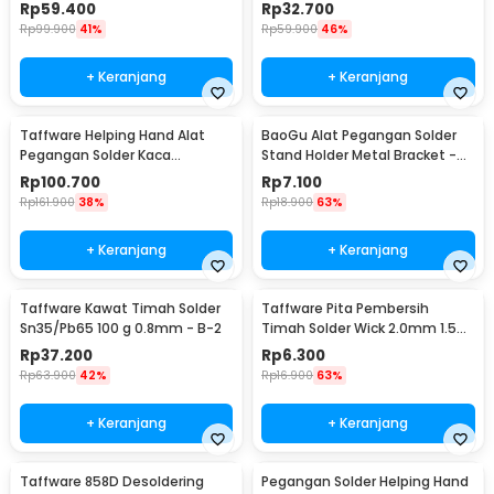
Pembesar 3.5X - TE-801
60W with 5 Tips - CS-31 A
Rp
59.400
Rp
32.700
Rp
99.900
41%
Rp
59.900
46%
+ Keranjang
+ Keranjang
Taffware Helping Hand Alat
BaoGu Alat Pegangan Solder
Pegangan Solder Kaca
Stand Holder Metal Bracket -
Pembesar LED - MG16129-C
DBL-X10
Rp
100.700
Rp
7.100
Rp
161.900
38%
Rp
18.900
63%
+ Keranjang
+ Keranjang
Taffware Kawat Timah Solder
Taffware Pita Pembersih
Sn35/Pb65 100 g 0.8mm - B-2
Timah Solder Wick 2.0mm 1.5M
- CP-2015
Rp
37.200
Rp
6.300
Rp
63.900
42%
Rp
16.900
63%
+ Keranjang
+ Keranjang
Taffware 858D Desoldering
Pegangan Solder Helping Hand