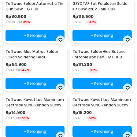
Taffware Solder Automatic Tin
GEYOTAR Set Peralatan Solder
Gun 60W - GT-10
Kit 60W 220V - SIK-003
Rp
80.500
Rp
115.500
Rp
130.900
39%
Rp
181.900
37%
+ Keranjang
+ Keranjang
Taffware Alas Matras Solder
Taffware Solder Gas Butane
Silikon Soldering Heat
Portable Iron Pen - MT-100
Resistant 450x300mm - S-160
Rp
54.900
Rp
111.300
Rp
93.900
42%
Rp
175.900
37%
+ Keranjang
+ Keranjang
Taffware Kawat Las Aluminium
Taffware Kawat Las Aluminium
Electrode Suhu Rendah 50cm
Electrode Suhu Rendah 50cm
20 PCS 1.6mm - M127271
20 PCS 2.0mm - M127271
Rp
14.900
Rp
18.200
Rp
32.900
55%
Rp
37.900
52%
+ Keranjang
+ Keranjang