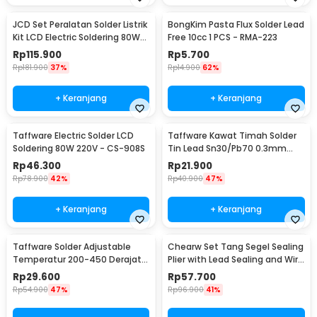
JCD Set Peralatan Solder Listrik
BongKim Pasta Flux Solder Lead
Kit LCD Electric Soldering 80W
Free 10cc 1 PCS - RMA-223
220V - CS-908S A
Rp
115.900
Rp
5.700
Rp
181.900
37%
Rp
14.900
62%
+ Keranjang
+ Keranjang
Taffware Electric Solder LCD
Taffware Kawat Timah Solder
Soldering 80W 220V - CS-908S
Tin Lead Sn30/Pb70 0.3mm
50g
Rp
46.300
Rp
21.900
Rp
78.900
42%
Rp
40.900
47%
+ Keranjang
+ Keranjang
Taffware Solder Adjustable
Chearw Set Tang Segel Sealing
Temperatur 200-450 Derajat
Plier with Lead Sealing and Wire
Celcius 220V 60W - CS-31 B
- CW01
Rp
29.600
Rp
57.700
Rp
54.900
47%
Rp
96.900
41%