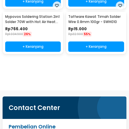
+ Keranjang
+ Keranjang
Mypovos Soldering Station 2in1
Taffware Kawat Timah Solder
Solder 70W with Hot Air Heat
Wire 0.8mm 100gr - SWH010
Gun 750W - 8582D
Rp
766.400
Rp
15.000
Rp
1.034.900
26%
Rp
32.900
55%
+ Keranjang
+ Keranjang
Beli Sekarang
Contact Center
Pembelian Online