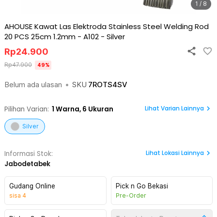
1 / 8
AHOUSE Kawat Las Elektroda Stainless Steel Welding Rod
20 PCS 25cm 1.2mm - A102
-
Silver
Rp
24.900
Rp
47.900
49
%
Belum ada ulasan
•
SKU
7ROTS4SV
Lihat Varian Lainnya
Pilihan Varian:
1
Warna,
6 Ukuran
Silver
Lihat
Lokasi Lainnya
Informasi Stok:
Jabodetabek
Gudang Online
Pick n Go Bekasi
sisa
4
Pre-Order