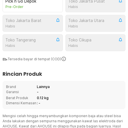
Pick n Go Depok
Toko Jakarta Pusat
Pre-Order
Habis
Toko Jakarta Barat
Toko Jakarta Utara
Habis
Habis
Toko Tangerang
Toko Cikupa
Habis
Habis
Tersedia bayar di tempat (COD)
Rincian Produk
Brand
Lainnya
Garansi
-
Berat Produk
0.12 kg
Dimensi Kemasan
: -
Mengisi celah hingga menyambungkan komponen baja atau steel bisa
Anda lakukan dengan sempurna menggunakan kawat las elektroda dari
AHOUSE. Kawat dari AHOUSE ini dilapisi flux pada bagian luarnya. Hasil