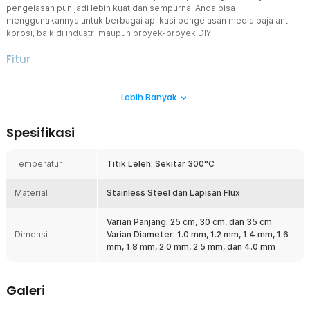
pengelasan pun jadi lebih kuat dan sempurna. Anda bisa
menggunakannya untuk berbagai aplikasi pengelasan media baja anti
korosi, baik di industri maupun proyek-proyek DIY.
Fitur
Untuk Berbagai Skenario Pengelasan
Lebih Banyak
Celah pada komponen logam stainless steel bisa diatasi dengan
kawat las elektroda. Kawat ini akan meleleh dalam proses
pengelasan dan menyatu dengan komponen induk. Anda juga bisa
Spesifikasi
menggunakannya untuk menghasilkan sambungan yang kuat dan
tahan lama pada material stainless steel anti korosi, misalnya
0CR19NI9, 201, 302, hingga 304.
Temperatur
Titik Leleh: Sekitar 300°C
Perkuat Sambungan dengan Flux
Material
Keunggulan lain dari kawat las dari AHOUSE adalah bagian luarnya
Stainless Steel dan Lapisan Flux
yang dilapisi flux sehingga cocok untuk metode SMAW. Adanya
bahan flux membantu menciptakan gas pelindung untuk melindungi
Varian Panjang: 25 cm, 30 cm, dan 35 cm
logam cair dari oksidasi dan kontaminasi udara. Flux ini juga
Dimensi
Varian Diameter: 1.0 mm, 1.2 mm, 1.4 mm, 1.6
membentuk slag (terak) yang menutupi sambungan las setelah
mm, 1.8 mm, 2.0 mm, 2.5 mm, dan 4.0 mm
dingin.
Mendukung Pengelasan Suhu Rendah
Galeri
Tidak seperti produk sejenis lainnya, kawat las elektroda ini
dirancang untuk digunakan pada suhu rendah. Anda dapat