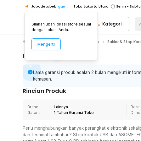
Jabodetabek
ganti
Toko Jakarta Utara
Toko Tangerang
Kategori
A
Silakan ubah lokasi store sesuai
Toko Cikupa
dengan lokasi Anda.
Pick n Go Jakarta Barat
Senin - J
Home Appliance
Perawatan Rumah
Saklar & Stop Kont
Mengerti
Pick n Go Bekasi
Senin - Jumat (08
Pick n Go Depok
Senin - Jumat (08
Informasi Penting
Toko Jakarta Pusat
Senin - Sabtu
Lama garansi produk adalah 2 bulan mengikuti inform
Toko Jakarta Barat
Senin - Sabtu
kemasan.
Toko Jakarta Utara
Rincian Produk
Toko Tangerang
Toko Cikupa
Brand
Lainnya
Berat
Pick n Go Jakarta Barat
Senin - J
Garansi
1 Tahun Garansi Toko
Dime
Pick n Go Bekasi
Senin - Jumat (08
Perlu menghubungkan banyak perangkat elektronik sekal
Pick n Go Depok
Senin - Jumat (08
dan terminal tambahan? Stop kontak USB dari ASOMETECH