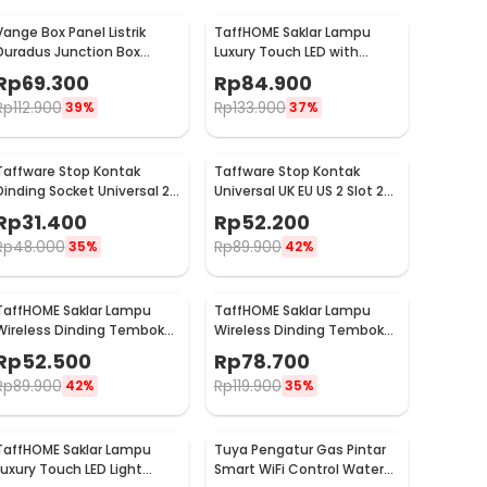
Vange Box Panel Listrik
TaffHOME Saklar Lampu
Duradus Junction Box
Luxury Touch LED with
Waterproof 238x160x90mm
Remote 1 Gang - XJG-
Rp
69.300
Rp
84.900
- VG-I01
DH001
Rp
112.900
Rp
133.900
39%
37%
Taffware Stop Kontak
Taffware Stop Kontak
Dinding Socket Universal 2
Universal UK EU US 2 Slot 2
USB A Switch 250V - LC-19
USB On/Off Switch - LC-86
Rp
31.400
Rp
52.200
Rp
48.000
Rp
89.900
35%
42%
TaffHOME Saklar Lampu
TaffHOME Saklar Lampu
Wireless Dinding Tembok
Wireless Dinding Tembok
Lamp Switch RF 433MHz 1
Lamp Switch RF 433MHz 2
Rp
52.500
Rp
78.700
Gang 1 Receiver - WHK01
Gang 2 Receiver - WHK01
Rp
89.900
Rp
119.900
42%
35%
TaffHOME Saklar Lampu
Tuya Pengatur Gas Pintar
Luxury Touch LED Light
Smart WiFi Control Water