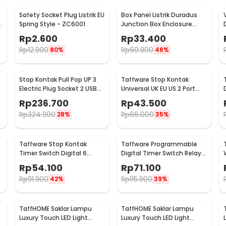
Safety Socket Plug Listrik EU
Box Panel Listrik Duradus
U
Spring Style - ZC6001
Junction Box Enclosure
Waterproof 158x90mm -
Rp
2.600
Rp
33.400
B1589
Rp
12.900
Rp
60.900
80%
46%
Stop Kontak Pull Pop UP 3
Taffware Stop Kontak
Electric Plug Socket 2 USB
Universal UK EU US 2 Port
Port EU - PDU
USB On Off Switch - LC-20
Rp
236.700
Rp
43.500
Rp
324.900
Rp
66.000
28%
35%
Taffware Stop Kontak
Taffware Programmable
Timer Switch Digital 6
Digital Timer Switch Relay
Program EU Plug 16A 230V -
32 Program 220V - KG316T
Rp
54.100
Rp
71.100
W03
Rp
91.900
Rp
115.900
42%
39%
TaffHOME Saklar Lampu
TaffHOME Saklar Lampu
Luxury Touch LED Light
Luxury Touch LED Light