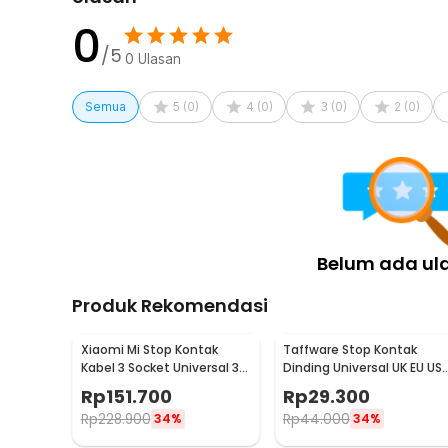
Kelengkapan Produk
0
/5
0
Ulasan
Rincian yang Anda dapatkan untuk pembelian produk ini
1 x ASOMETECH Stop Kontak Kabel 6 Socket 5 USB 
Semua
5
(
0
)
4
(
0
)
3
(
0
)
2
(
0
)
Belum ada ul
Produk Rekomendasi
Xiaomi Mi Stop Kontak
Taffware Stop Kontak
Kabel 3 Socket Universal 3
Dinding Universal UK EU US
USB A 1.8M 250V 2500W -
dan 2 USB Port - ATH1
Rp
151.700
Rp
29.300
XMCXB01QMN (ORIGINAL)
Rp
228.900
Rp
44.000
34%
34%