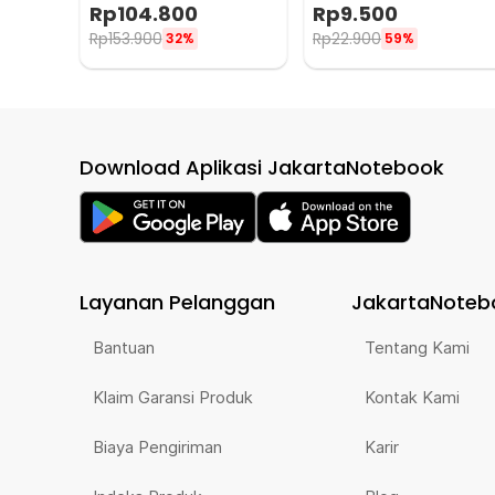
Lamp Switch RF 433MHz 3
Charger Adapter 2500W -
Rp
104.800
Rp
9.500
Gang 3 Receiver - WHK01
N16
Rp
153.900
Rp
22.900
32%
59%
Download Aplikasi JakartaNotebook
Layanan Pelanggan
JakartaNoteb
Bantuan
Tentang Kami
Klaim Garansi Produk
Kontak Kami
Biaya Pengiriman
Karir