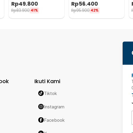
Panel 1 Gang - AO-001
Panel 2 Gang - AO-001
Rp
49.800
Rp
56.400
Rp
83.900
Rp
95.900
41%
42%
ook
Ikuti Kami
Tiktok
Instagram
Facebook