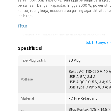
serta 1 port USB Type C PD sehingga berbagai perangkat 
bersamaan. Dengan kapasitas hingga 3000 W, power strip i
kantor, ruang kerja, maupun area gaming agar aktivitas teta
lebih rapi.
Fitur
6 Soket AC Universal untuk Berbagai Perangkat
Stop kontak ini menyediakan 6 soket AC yang kompatib
Lebih Banyak
sehingga dapat digunakan untuk berbagai perangkat e
Spesifikasi
laptop, monitor, televisi, printer, kipas angin, dispense
bersamaan tanpa perlu menggunakan terminal tambaha
Tipe Plug Listrik
EU Plug
menghemat ruang sekaligus membuat area kerja lebih ter
5 USB A dan 1 USB Type C PD Fast Charging
Soket AC: 110-250 V, 10 
Selain soket AC, tersedia 4 port USB A 3.4 A, 1 port U
USB A: 5 V, 3.4 A
Voltase
20 W untuk memenuhi kebutuhan pengisian daya berbag
USB A QC 3.0: 5 V, 3 A; 9 V,
mendukung pengisian daya lebih cepat pada perangkat
USB Type C PD: 5 V, 3 A; 9 
PD 20 W ideal untuk smartphone, tablet, dan perangkat
port ini menjadikan produk sebagai charging station ya
Material
PC Fire Retardant
Daya Maksimum Hingga 3000 W
Didukung kapasitas maksimum 3000 W dengan arus 10 
Stop Kontak: 17.5 x 14.5 