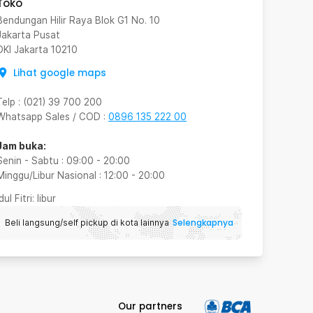
Toko
Bendungan Hilir Raya Blok G1 No. 10
Jakarta Pusat
DKI Jakarta
10210
Lihat google maps
Telp
:
(021) 39 700 200
Whatsapp Sales / COD
:
0896 135 222 00
Jam buka:
Senin - Sabtu
:
09:00
-
20:00
Minggu/Libur Nasional
:
12:00
-
20:00
Idul Fitri
: libur
Selengkapnya
Beli langsung/self pickup di kota lainnya
Our partners