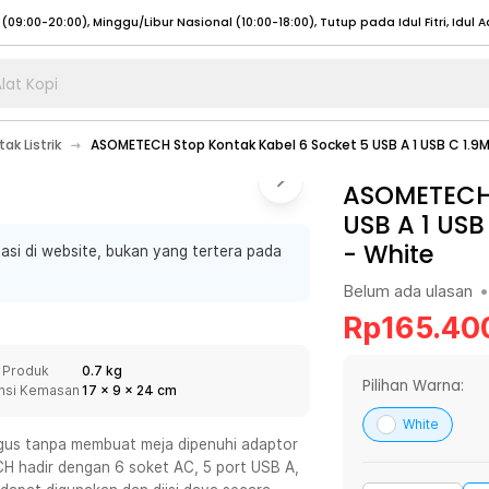
lat Kopi
umat (07:00 - 20:00), Sabtu - Minggu (08:00 - 20:00), Tutup pada Idul Fitri
Sele
ak Listrik
ASOMETECH Stop Kontak Kabel 6 Socket 5 USB A 1 USB C 1.9
:00 - 20:00), Sabtu - Minggu/ Libur Nasional (08:00 - 17:00)
Selengkapnya
:00 - 20:00), Sabtu - Minggu/ Libur Nasional (08:00 - 17:00)
ASOMETECH 
Selengkapnya
USB A 1 USB
 (09:00-20:00), Minggu/Libur Nasional (12:00-20:00), Tutup pada Idul Fitri
Sele
-
White
asi di website, bukan yang tertera pada
 (09:00-20:00), Minggu/Libur Nasional (12:00-20:00), Tutup pada Idul Fitri
Sele
Belum ada ulasan
•
Rp
165.40
 Produk
0.7 kg
umat (07:00 - 20:00), Sabtu - Minggu (08:00 - 20:00), Tutup pada Idul Fitri
Sele
Pilihan Warna:
nsi Kemasan
17
x
9
x
24
cm
:00 - 20:00), Sabtu - Minggu/ Libur Nasional (08:00 - 17:00)
Selengkapnya
White
igus tanpa membuat meja dipenuhi adaptor
:00 - 20:00), Sabtu - Minggu/ Libur Nasional (08:00 - 17:00)
Selengkapnya
 hadir dengan 6 soket AC, 5 port USB A,