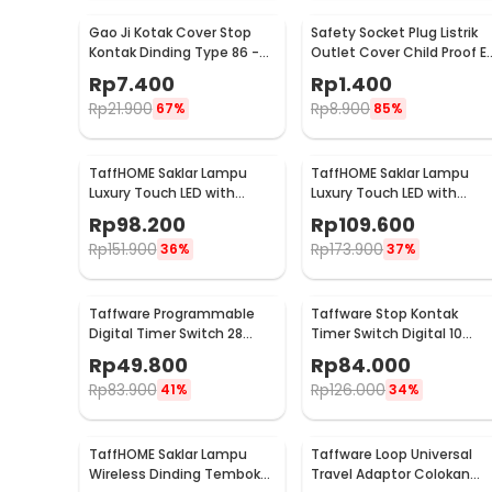
Gao Ji Kotak Cover Stop
Safety Socket Plug Listrik
Kontak Dinding Type 86 -
Outlet Cover Child Proof E
S126
1 PCS
Rp
7.400
Rp
1.400
Rp
21.900
Rp
8.900
67%
85%
TaffHOME Saklar Lampu
TaffHOME Saklar Lampu
Luxury Touch LED with
Luxury Touch LED with
Remote 2 Gang - XJG-
Remote 3 Gang - XJG-
Rp
98.200
Rp
109.600
DH001
DH001
Rp
151.900
Rp
173.900
36%
37%
Taffware Programmable
Taffware Stop Kontak
Digital Timer Switch 28
Timer Switch Digital 10
Program 220V/25A(16A) -
Program EU Plug 16A 230V -
Rp
49.800
Rp
84.000
THC30A
KWE-TM02-EU
Rp
83.900
Rp
126.000
41%
34%
TaffHOME Saklar Lampu
Taffware Loop Universal
Wireless Dinding Tembok
Travel Adaptor Colokan