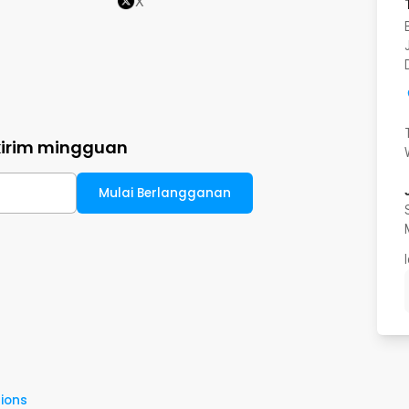
X
kirim mingguan
Mulai Berlangganan
ions