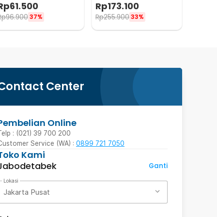
Panel 3 Gang - AO-001
Valve Gas Controller - YB5
Rp
61.500
Rp
173.100
Rp
96.900
Rp
255.900
37%
33%
Contact Center
Pembelian Online
Telp : (021) 39 700 200
Customer Service (WA) :
0899 721 7050
Toko Kami
Jabodetabek
Ganti
Lokasi
Jakarta Pusat