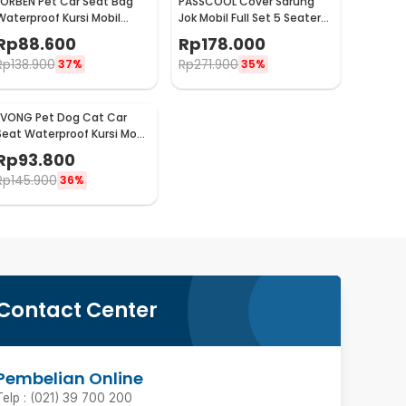
LORBEN Pet Car Seat Bag
PASSCOOL Cover Sarung
Waterproof Kursi Mobil
Jok Mobil Full Set 5 Seater
Anjing Kucing - LR40
Universal Kain - R30
Rp
88.600
Rp
178.000
Rp
138.900
Rp
271.900
37%
35%
LVONG Pet Dog Cat Car
Seat Waterproof Kursi Mobil
Anjing Kucing - LV525
Rp
93.800
Rp
145.900
36%
Contact Center
Pembelian Online
Telp : (021) 39 700 200