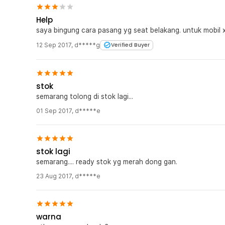
Help
saya bingung cara pasang yg seat belakang. untuk mobil 
12 Sep 2017
,
d*****g
Verified Buyer
stok
semarang tolong di stok lagi...
01 Sep 2017
,
d*****e
stok lagi
semarang.... ready stok yg merah dong gan.
23 Aug 2017
,
d*****e
warna