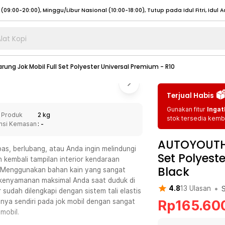
lat Kopi
umat (07:00 - 20:00), Sabtu - Minggu (08:00 - 20:00), Tutup pada Idul Fitri
Sele
ng Jok Mobil Full Set Polyester Universal Premium - R10
:00 - 20:00), Sabtu - Minggu/ Libur Nasional (08:00 - 17:00)
Selengkapnya
:00 - 20:00), Sabtu - Minggu/ Libur Nasional (08:00 - 17:00)
Selengkapnya
Terjual Habis
 (09:00-20:00), Minggu/Libur Nasional (12:00-20:00), Tutup pada Idul Fitri
Sele
Gunakan fitur
Ingat
 Produk
2 kg
 (09:00-20:00), Minggu/Libur Nasional (12:00-20:00), Tutup pada Idul Fitri
Sele
stok tersedia kemba
nsi Kemasan
: -
AUTOYOUTH 
pas, berlubang, atau Anda ingin melindungi
Set Polyest
n kembali tampilan interior kendaraan
Black
. Menggunakan bahan kain yang sangat
umat (07:00 - 20:00), Sabtu - Minggu (08:00 - 20:00), Tutup pada Idul Fitri
Sele
n kenyamanan maksimal Anda saat duduk di
•
4.8
13
Ulasan
 sudah dilengkapi dengan sistem tali elastis
:00 - 20:00), Sabtu - Minggu/ Libur Nasional (08:00 - 17:00)
Selengkapnya
Rp
165.60
ya sendiri pada jok mobil dengan sangat
:00 - 20:00), Sabtu - Minggu/ Libur Nasional (08:00 - 17:00)
Selengkapnya
mobil.