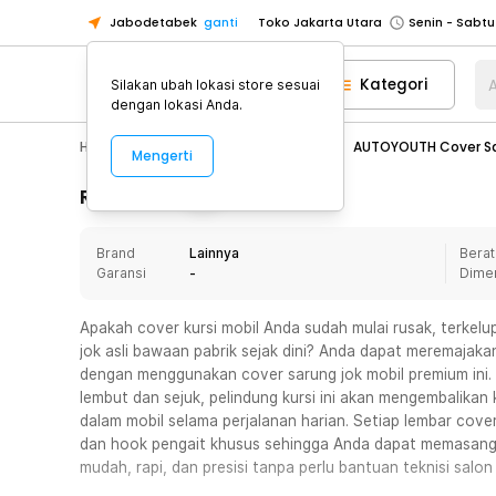
Jabodetabek
ganti
Toko Jakarta Utara
Toko Tangerang
Kategori
A
Silakan ubah lokasi store sesuai
Toko Cikupa
dengan lokasi Anda.
Pick n Go Jakarta Barat
Senin - J
Hobby
Mobil
Cover Jok Mobil
AUTOYOUTH Cover Saru
Mengerti
Pick n Go Bekasi
Senin - Jumat (08
Pick n Go Depok
Senin - Jumat (08
Rincian Produk
Toko Jakarta Pusat
Senin - Sabtu
Brand
Lainnya
Berat
Toko Jakarta Barat
Senin - Sabtu
Garansi
-
Dime
Toko Jakarta Utara
Toko Tangerang
Apakah cover kursi mobil Anda sudah mulai rusak, terkelu
jok asli bawaan pabrik sejak dini? Anda dapat meremajaka
Toko Cikupa
dengan menggunakan cover sarung jok mobil premium ini
Pick n Go Jakarta Barat
Senin - J
lembut dan sejuk, pelindung kursi ini akan mengembalika
dalam mobil selama perjalanan harian. Setiap lembar cover
Pick n Go Bekasi
Senin - Jumat (08
dan hook pengait khusus sehingga Anda dapat memasangn
Pick n Go Depok
Senin - Jumat (08
mudah, rapi, dan presisi tanpa perlu bantuan teknisi salon 