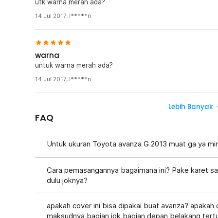
utk warna merah ada?
14 Jul 2017
,
l*****n
warna
untuk warna merah ada?
14 Jul 2017
,
l*****n
Lebih Banyak
FAQ
Untuk ukuran Toyota avanza G 2013 muat ga ya mi
Cara pemasangannya bagaimana ini? Pake karet sa
dulu joknya?
apakah cover ini bisa dipakai buat avanza? apakah c
maksudnya bagian jok bagian depan belakang tert