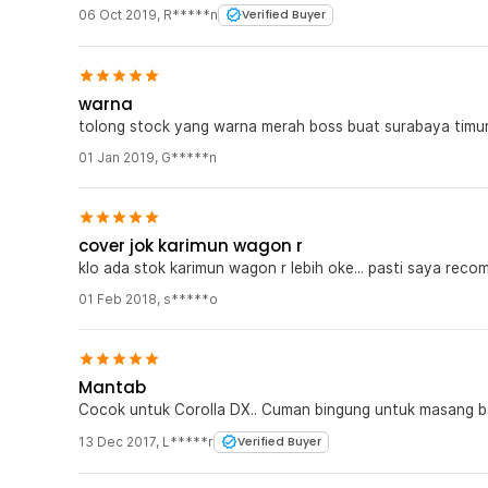
06 Oct 2019
,
R*****n
Verified Buyer
Kelengkapan Produk
Rincian yang Anda dapatkan untuk pembelian produk ini
5 x Cover Penutup Bagian Kepala
warna
2 x Cover Jok Depan
tolong stock yang warna merah boss buat surabaya timur
1 x Cover Kursi Belakang Bagian Atas (Sandaran Pu
01 Jan 2019
,
G*****n
1 x Cover Kursi Belakang Bagian Bawah (Alas Duduk)
1 x Set Hooks
1 x Panduan Penggunaan
cover jok karimun wagon r
klo ada stok karimun wagon r lebih oke... pasti saya rec
01 Feb 2018
,
s*****o
Mantab
Cocok untuk Corolla DX.. Cuman bingung untuk masang b
13 Dec 2017
,
L*****r
Verified Buyer