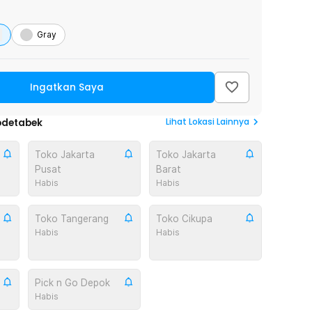
Gray
Ingatkan Saya
Lihat
Lokasi Lainnya
odetabek
Toko Jakarta
Toko Jakarta
Pusat
Barat
Habis
Habis
Toko Tangerang
Toko Cikupa
Habis
Habis
Pick n Go Depok
Habis