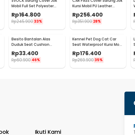
SVOCK Sarung Cover Jok
CAR PASS Cover Sarung Jok
Mobil Full Set Polyester
Kursi Mobil PU Leather
Universal 9 PCS - R20
Universal Seat Cover - R25
Rp
164.800
Rp
256.400
Rp
245.900
Rp
351.900
33%
28%
Besito Bantalan Alas
Kennel Pet Dog Cat Car
Duduk Seat Cushion
Seat Waterproof Kursi Mobil
Orthopedic Sponge Mat -
Anjing Kucing - KN526
Rp
33.400
Rp
176.400
BT90
Rp
60.900
Rp
269.900
46%
35%
ook
Ikuti Kami