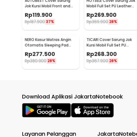
AUTOBEST Cover Sarung
HOTSELE Cover Sarung Jok
Jok Kursi Mobil Front and
Mobil Full Set PU Leather
Rear Seat Non Woven - S20
Universal 9 PCS - R35
Rp
119.900
Rp
269.900
Rp
187.900
Rp
369.900
37%
28%
NERO Kasur Matras Angin
TICARI Cover Sarung Jok
Otomatis Sleeping Pad
Kursi Mobil Full Set PU
Waterproof Single - B05
Leather Universal - R15
Rp
277.500
Rp
268.300
Rp
380.900
Rp
367.900
28%
28%
Download Aplikasi JakartaNotebook
Layanan Pelanggan
JakartaNoteb