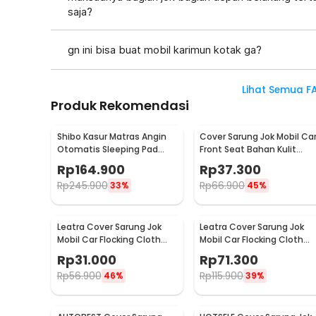
saja?
gn ini bisa buat mobil karimun kotak ga?
Lihat Semua F
Produk Rekomendasi
Shibo Kasur Matras Angin
Cover Sarung Jok Mobil Ca
Otomatis Sleeping Pad
Front Seat Bahan Kulit
Travel Single with Pump -
Breathable - S10
Rp
164.900
Rp
37.300
SB502
Rp
245.900
Rp
66.900
33%
45%
Leatra Cover Sarung Jok
Leatra Cover Sarung Jok
Mobil Car Flocking Cloth
Mobil Car Flocking Cloth
Universal Premium Front -
Universal Premium Rear -
Rp
31.000
Rp
71.300
S15
S15
Rp
56.900
Rp
115.900
46%
39%