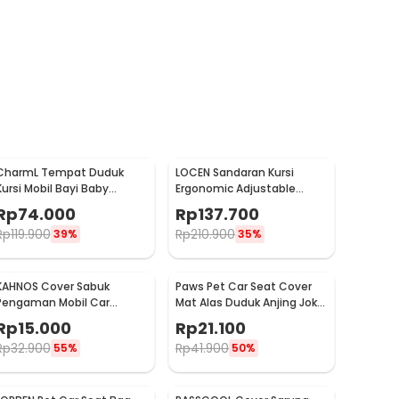
CharmL Tempat Duduk
LOCEN Sandaran Kursi
Kursi Mobil Bayi Baby
Ergonomic Adjustable
Safety Car Seat - LAD05
Lumbar Back Support -
Rp
74.000
Rp
137.700
TY3120
Rp
119.900
Rp
210.900
39%
35%
KAHNOS Cover Sabuk
Paws Pet Car Seat Cover
Pengaman Mobil Car
Mat Alas Duduk Anjing Jok
Seatbelt Padding 1 PCS -
Mobil Waterproof - HIH49
Rp
15.000
Rp
21.100
KH2252
Rp
32.900
Rp
41.900
55%
50%