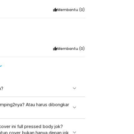
Membantu (
0
)
Membantu (
0
)
n?
mping2nya? Atau harus dibongkar
over ini full pressed body jok?
utup cover bukan hanya depan jok