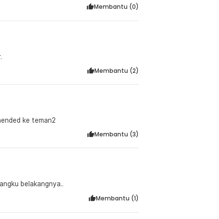
Membantu (
0
)
:
.
nggung)
Membantu (
2
)
omended ke teman2
Membantu (
3
)
angku belakangnya..
Membantu (
1
)