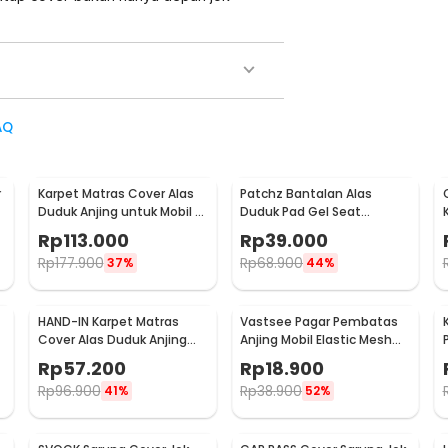
AQ
r
Karpet Matras Cover Alas
Patchz Bantalan Alas
Duduk Anjing untuk Mobil -
Duduk Pad Gel Seat
SUV YG01
Cushion Non Slip Ultra
Rp
113.000
Rp
39.000
Elastic - SC-015
Rp
177.900
Rp
68.900
37%
44%
HAND-IN Karpet Matras
Vastsee Pagar Pembatas
Cover Alas Duduk Anjing
Anjing Mobil Elastic Mesh
Jok Mobil Waterproof - SUV
Fence Pet 3 Layer - YG05
Rp
57.200
Rp
18.900
YG02
Rp
96.900
Rp
38.900
41%
52%