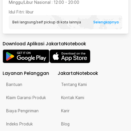
Minggu/Libur Nasional
:
12:00
-
20:00
Idul Fitri
: libur
Selengkapnya
Beli langsung/self pickup di kota lainnya
Download Aplikasi JakartaNotebook
Layanan Pelanggan
JakartaNotebook
Bantuan
Tentang Kami
Klaim Garansi Produk
Kontak Kami
Biaya Pengiriman
Karir
Indeks Produk
Blog