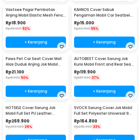
Vastsee Pagar Pembatas
KAHNOS Cover Sabuk
Anjing Mobil Elastic Mesh Fence
Pengaman Mobil Car Seatbelt
Pet 3 Layer - YG05
Padding 1 PCS - KH2252
Rp
18.900
Rp
15.000
Rp
38.900
52%
Rp
32.900
55%
+ Keranjang
+ Keranjang
Paws Pet Car Seat Cover Mat
AUTOBEST Cover Sarung Jok
Alas Duduk Anjing Jok Mobil
Kursi Mobil Front and Rear Seat
Waterproof - HIH49
Non Woven - S20
Rp
21.100
Rp
119.900
Rp
41.900
50%
Rp
187.900
37%
+ Keranjang
+ Keranjang
HOTSELE Cover Sarung Jok
SVOCK Sarung Cover Jok Mobil
Mobil Full Set PU Leather
Full Set Polyester Universal 9
Universal 9 PCS - R35
PCS - R20
Rp
269.900
Rp
164.800
Rp
369.900
28%
Rp
245.900
33%