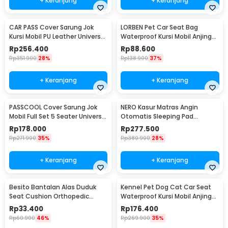
+ Keranjang
+ Keranjang
CAR PASS Cover Sarung Jok
LORBEN Pet Car Seat Bag
Kursi Mobil PU Leather Universal
Waterproof Kursi Mobil Anjing
Seat Cover - R25
Kucing - LR40
Rp
256.400
Rp
88.600
Rp
351.900
28%
Rp
138.900
37%
+ Keranjang
+ Keranjang
PASSCOOL Cover Sarung Jok
NERO Kasur Matras Angin
Mobil Full Set 5 Seater Universal
Otomatis Sleeping Pad
Kain - R30
Waterproof Single - B05
Rp
178.000
Rp
277.500
Rp
271.900
35%
Rp
380.900
28%
+ Keranjang
+ Keranjang
Besito Bantalan Alas Duduk
Kennel Pet Dog Cat Car Seat
Seat Cushion Orthopedic
Waterproof Kursi Mobil Anjing
Sponge Mat - BT90
Kucing - KN526
Rp
33.400
Rp
176.400
Rp
60.900
46%
Rp
269.900
35%