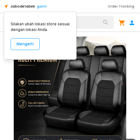
Jabodetabek
ganti
Order Tracking
Alat Kopi
Silakan ubah lokasi store sesuai
dengan lokasi Anda.
Mengerti