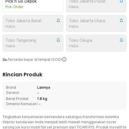
Pick n Go Depok
Toko Jakarta Pusat
Pre-Order
Habis
Toko Jakarta Barat
Toko Jakarta Utara
Habis
Habis
Toko Tangerang
Toko Cikupa
Habis
Habis
Tersedia bayar di tempat (COD)
Rincian Produk
Brand
Lainnya
Garansi
-
Berat Produk
1.8 kg
Dimensi Kemasan
: -
Tingkatkan kenyamanan berkendara sekaligus transformasi estetika
interior kendaraan Anda menjadi lebih mewah menggunakan cover
sarung jok kursi mobil full set premium dari TICARI R15. Produk inovatif ini