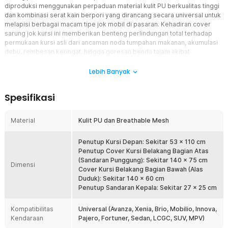
diproduksi menggunakan perpaduan material kulit PU berkualitas tinggi
dan kombinasi serat kain berpori yang dirancang secara universal untuk
melapisi berbagai macam tipe jok mobil di pasaran. Kehadiran cover
sarung jok kursi ini memberikan benteng perlindungan total terhadap
permukaan kursi asli dari ancaman noda tumpahan makanan, akumulasi
debu, rembesan keringat, hingga goresan benda tajam akibat
penggunaan harian. Karakteristik bahannya yang lentur dan tangguh
memastikan bodi cover sarung jok kursi ini awet digunakan untuk jangka
Lebih Banyak
waktu yang sangat panjang tanpa risiko mudah sobek. Menjadi pilihan
investasi aksesoris interior mobil paling cerdas, set pelapis kursi ini siap
Spesifikasi
menjaga nilai jual kembali mobil Anda tetap tinggi dengan kondisi kabin
yang selalu bersih berkilau seperti baru.
Material
Kulit PU dan Breathable Mesh
Fitur
Penutup Kursi Depan: Sekitar 53 x 110 cm
Perlindungan Total untuk Jok Mobil
Penutup Cover Kursi Belakang Bagian Atas
Anda kini dapat berkendara dengan rasa tenang penuh tanpa perlu
(Sandaran Punggung): Sekitar 140 x 75 cm
mengkhawatirkan kebersihan kabin karena cover sarung jok kursi
Dimensi
Cover Kursi Belakang Bagian Bawah (Alas
TICARI ini memberikan perlindungan total terhadap kursi bawaan
Duduk): Sekitar 140 x 60 cm
pabrik. Lapisan kulit PU yang rapat bertugas memblokir partikel
Penutup Sandaran Kepala: Sekitar 27 x 25 cm
debu kotoran, sisa remahan makanan, tetesan keringat, hingga
goresan kuku hewan peliharaan agar tidak merusak tekstur asli
Kompatibilitas
busa jok Anda. Manfaat nyata dari sistem proteksi menyeluruh ini
Universal (Avanza, Xenia, Brio, Mobilio, Innova,
Kendaraan
memastikan bodi jok asli mobil Anda tetap bersih, awet, higienis,
Pajero, Fortuner, Sedan, LCGC, SUV, MPV)
dan terbebas dari bau apek meskipun kendaraan digunakan secara