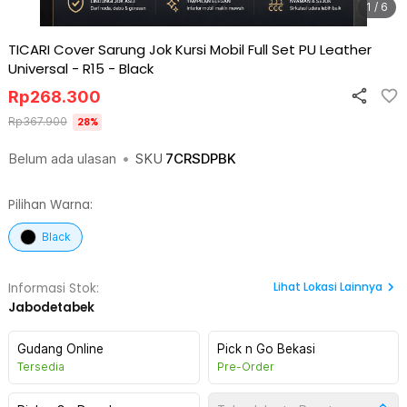
1 / 6
TICARI Cover Sarung Jok Kursi Mobil Full Set PU Leather
Universal - R15
-
Black
Rp
268.300
Rp
367.900
28
%
Belum ada ulasan
•
SKU
7CRSDPBK
Pilihan Warna:
Black
Lihat
Lokasi Lainnya
Informasi Stok:
Jabodetabek
Gudang Online
Pick n Go Bekasi
Tersedia
Pre-Order