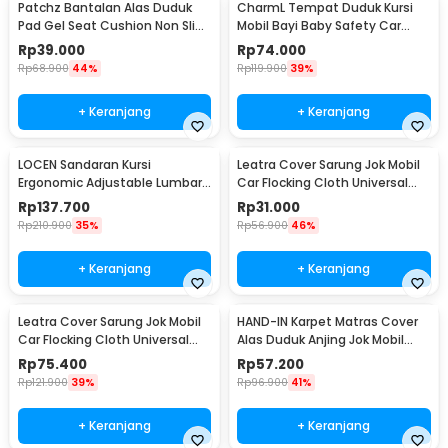
Patchz Bantalan Alas Duduk
CharmL Tempat Duduk Kursi
x 25 cm demi menjamin kerapian sudut kabin secara menyeluruh.
Pad Gel Seat Cushion Non Slip
Mobil Bayi Baby Safety Car
Ultra Elastic - SC-015
Seat - LAD05
Rp
39.000
Rp
74.000
Kelengkapan Produk
Rp
68.900
44%
Rp
119.900
39%
Rincian yang Anda dapatkan untuk pembelian produk ini:
2 x Cover Kursi Depan
+ Keranjang
+ Keranjang
1 x Cover Kursi Belakang Bagian Atas (Sandaran Punggung)
1 x Cover Kursi Belakang Bagian Bawah (Alas Duduk)
5 x Penutup Sandaran Kepala
LOCEN Sandaran Kursi
Leatra Cover Sarung Jok Mobil
1 x Set Pengait
Ergonomic Adjustable Lumbar
Car Flocking Cloth Universal
1 x Panduan Penggunaan
Back Support - TY3120
Premium Front - S15
Rp
137.700
Rp
31.000
Rp
210.900
35%
Rp
56.900
46%
+ Keranjang
+ Keranjang
Leatra Cover Sarung Jok Mobil
HAND-IN Karpet Matras Cover
Car Flocking Cloth Universal
Alas Duduk Anjing Jok Mobil
Premium Rear - S15
Waterproof - SUV YG02
Rp
75.400
Rp
57.200
Rp
121.900
39%
Rp
96.900
41%
+ Keranjang
+ Keranjang