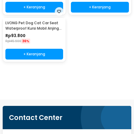
+ Keranjang
+ Keranjang
LVONG Pet Dog Cat Car Seat
Waterproof Kursi Mobil Anjing
Kucing - LV525
Rp
93.800
Rp
145.900
36%
+ Keranjang
Beli Sekarang
Contact Center