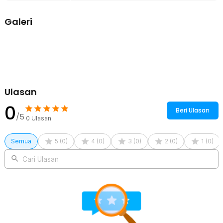
intensif dalam jangka waktu bertahun-tahun.
Galeri
Sentuhan Mewah Kulit PU Premium
Anda bisa meningkatkan rasa percaya diri saat menjemput rekan
kerja atau kerabat karena cover jok ini dibalut oleh material kulit PU
berkualitas tinggi yang memancarkan aura kemewahan berkelas.
Permukaan kulit sintetis ini dirancang dengan tekstur yang sangat
lembut di kulit namun memiliki struktur jalinan yang kuat sehingga
tahan diduduki oleh beban berat tanpa risiko mudah retak.
Keunggulan utama dari bahan premium ini adalah kemudahan
Ulasan
perawatan hariannya, di mana Anda cukup menyeka noda kotoran
menggunakan selembar kain lap basah untuk mengembalikan kilau
0
Beri Ulasan
bersihnya tanpa perlu repot mencucinya.
/5
0
Ulasan
Sirkulasi Aliran Udara yang Baik Berkat Integrasi Breathable Mesh
Berpori
Semua
5
(
0
)
4
(
0
)
3
(
0
)
2
(
0
)
1
(
0
)
Anda tidak akan lagi merasakan sensasi gerah atau lengket di
punggung saat harus terjebak macet berjam-jam di bawah terik
Cari Ulasan
matahari berkat adopsi material breathable mesh yang cerdas.
Kombinasi serat kain berpori mikro pada bagian tengah cover
memungkinkan sirkulasi udara segar mengalir secara bebas di
antara permukaan tubuh Anda dan sandaran kursi. Sistem
pendinginan alami ini bekerja secara aktif melepaskan akumulasi
panas bodi tubuh secara cepat dan mencegah keringat menumpuk
di pakaian Anda, menyajikan tingkat kenyamanan berkendara yang