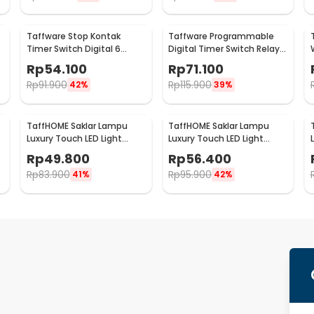
Taffware Stop Kontak
Taffware Programmable
Timer Switch Digital 6
Digital Timer Switch Relay
Program EU Plug 16A 230V -
32 Program 220V - KG316T
Rp
54.100
Rp
71.100
W03
Rp
91.900
Rp
115.900
42%
39%
TaffHOME Saklar Lampu
TaffHOME Saklar Lampu
Luxury Touch LED Light
Luxury Touch LED Light
Panel 1 Gang - AO-001
Panel 2 Gang - AO-001
Rp
49.800
Rp
56.400
Rp
83.900
Rp
95.900
41%
42%