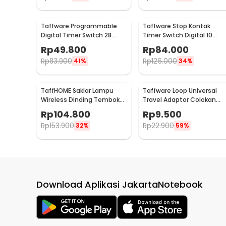
Taffware Programmable
Taffware Stop Kontak
Digital Timer Switch 28
Timer Switch Digital 10
Program 220V/25A(16A) -
Program EU Plug 16A 230V -
Rp
49.800
Rp
84.000
THC30A
KWE-TM02-EU
Rp
83.900
Rp
126.000
41%
34%
TaffHOME Saklar Lampu
Taffware Loop Universal
Wireless Dinding Tembok
Travel Adaptor Colokan
Lamp Switch RF 433MHz 3
Charger Adapter 2500W -
Rp
104.800
Rp
9.500
Gang 3 Receiver - WHK01
N16
Rp
153.900
Rp
22.900
32%
59%
Download Aplikasi JakartaNotebook