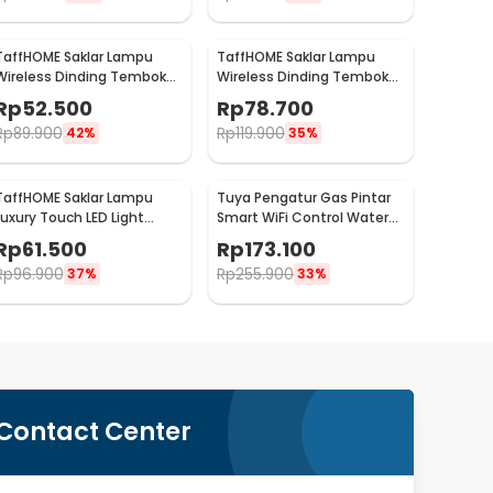
TaffHOME Saklar Lampu
TaffHOME Saklar Lampu
Wireless Dinding Tembok
Wireless Dinding Tembok
Lamp Switch RF 433MHz 1
Lamp Switch RF 433MHz 2
Rp
52.500
Rp
78.700
Gang 1 Receiver - WHK01
Gang 2 Receiver - WHK01
Rp
89.900
Rp
119.900
42%
35%
TaffHOME Saklar Lampu
Tuya Pengatur Gas Pintar
Luxury Touch LED Light
Smart WiFi Control Water
Panel 3 Gang - AO-001
Valve Gas Controller - YB5
Rp
61.500
Rp
173.100
Rp
96.900
Rp
255.900
37%
33%
Contact Center