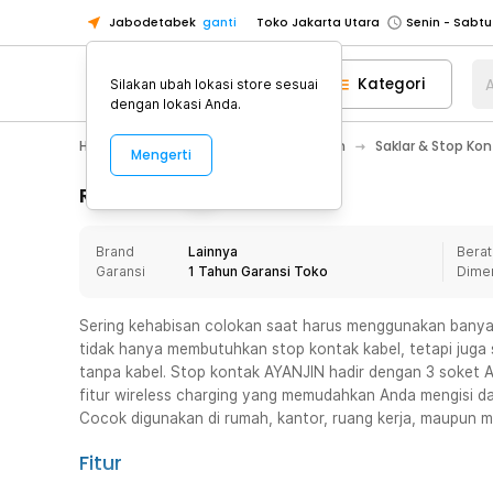
Jabodetabek
ganti
Toko Jakarta Utara
Toko Tangerang
Kategori
A
Silakan ubah lokasi store sesuai
Toko Cikupa
dengan lokasi Anda.
Pick n Go Jakarta Barat
Senin - J
Home Appliance
Perawatan Rumah
Saklar & Stop Kont
Mengerti
Pick n Go Bekasi
Senin - Jumat (08
Pick n Go Depok
Senin - Jumat (08
Rincian Produk
Toko Jakarta Pusat
Senin - Sabtu
Brand
Lainnya
Berat
Toko Jakarta Barat
Senin - Sabtu
Garansi
1 Tahun Garansi Toko
Dime
Toko Jakarta Utara
Toko Tangerang
Sering kehabisan colokan saat harus menggunakan banyak 
tidak hanya membutuhkan stop kontak kabel, tetapi juga s
Toko Cikupa
tanpa kabel. Stop kontak AYANJIN hadir dengan 3 soket A
Pick n Go Jakarta Barat
Senin - J
fitur wireless charging yang memudahkan Anda mengisi 
Cocok digunakan di rumah, kantor, ruang kerja, maupun mej
Pick n Go Bekasi
Senin - Jumat (08
Pick n Go Depok
Senin - Jumat (08
Fitur