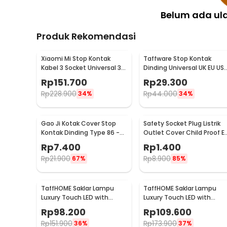
Belum ada ul
Produk Rekomendasi
Xiaomi Mi Stop Kontak
Taffware Stop Kontak
Kabel 3 Socket Universal 3
Dinding Universal UK EU US
USB A 1.8M 250V 2500W -
dan 2 USB Port - ATH1
Rp
151.700
Rp
29.300
XMCXB01QMN (ORIGINAL)
Rp
228.900
Rp
44.000
34%
34%
Gao Ji Kotak Cover Stop
Safety Socket Plug Listrik
Kontak Dinding Type 86 -
Outlet Cover Child Proof E
S126
1 PCS
Rp
7.400
Rp
1.400
Rp
21.900
Rp
8.900
67%
85%
TaffHOME Saklar Lampu
TaffHOME Saklar Lampu
Luxury Touch LED with
Luxury Touch LED with
Remote 2 Gang - XJG-
Remote 3 Gang - XJG-
Rp
98.200
Rp
109.600
DH001
DH001
Rp
151.900
Rp
173.900
36%
37%