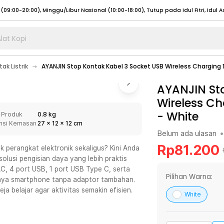
lat Kopi
umat (07:00 - 20:00), Sabtu - Minggu (08:00 - 20:00), Tutup pada Idul Fitri
Sele
ak Listrik
AYANJIN Stop Kontak Kabel 3 Socket USB Wireless Charging
:00 - 20:00), Sabtu - Minggu/ Libur Nasional (08:00 - 17:00)
Selengkapnya
:00 - 20:00), Sabtu - Minggu/ Libur Nasional (08:00 - 17:00)
AYANJIN St
Selengkapnya
Wireless Ch
 (09:00-20:00), Minggu/Libur Nasional (12:00-20:00), Tutup pada Idul Fitri
Sele
-
White
 Produk
0.8 kg
 (09:00-20:00), Minggu/Libur Nasional (12:00-20:00), Tutup pada Idul Fitri
Sele
nsi Kemasan
27
x
12
x
12
cm
Belum ada ulasan
•
Rp
81.200
perangkat elektronik sekaligus? Kini Anda
olusi pengisian daya yang lebih praktis
C, 4 port USB, 1 port USB Type C, serta
umat (07:00 - 20:00), Sabtu - Minggu (08:00 - 20:00), Tutup pada Idul Fitri
Sele
Pilihan Warna:
daya smartphone tanpa adaptor tambahan.
a belajar agar aktivitas semakin efisien.
:00 - 20:00), Sabtu - Minggu/ Libur Nasional (08:00 - 17:00)
Selengkapnya
White
:00 - 20:00), Sabtu - Minggu/ Libur Nasional (08:00 - 17:00)
Selengkapnya