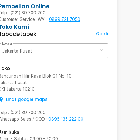
Pembelian Online
Telp : (021) 39 700 200
Customer Service (WA) :
0899 721 7050
Toko Kami
Jabodetabek
Ganti
Lokasi
Jakarta Pusat
Toko
Bendungan Hilir Raya Blok G1 No. 10
Jakarta Pusat
DKI Jakarta
10210
Lihat google maps
Telp
:
(021) 39 700 200
Whatsapp Sales / COD
:
0896 135 222 00
Jam buka:
Senin - Sabtu
:
09:00
-
20:00