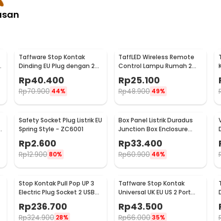
asan
Taffware Stop Kontak
TaffLED Wireless Remote
Dinding EU Plug dengan 2
Control Lampu Rumah 2
USB Port - SCN2
Way - YAM802
Rp
40.400
Rp
25.100
Rp
70.900
Rp
48.900
44%
49%
Safety Socket Plug Listrik EU
Box Panel Listrik Duradus
U
Spring Style - ZC6001
Junction Box Enclosure
Waterproof 158x90mm -
Rp
2.600
Rp
33.400
B1589
Rp
12.900
Rp
60.900
80%
46%
Stop Kontak Pull Pop UP 3
Taffware Stop Kontak
Electric Plug Socket 2 USB
Universal UK EU US 2 Port
Port EU - PDU
USB On Off Switch - LC-20
Rp
236.700
Rp
43.500
Rp
324.900
Rp
66.000
28%
35%