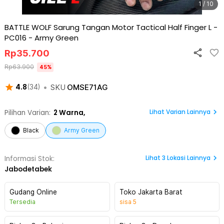
1 / 10
BATTLE WOLF Sarung Tangan Motor Tactical Half Finger L -
PC016
-
Army Green
Rp
35.700
Rp
63.900
45
%
•
SKU
OMSE71AG
4.8
(
34
)
Lihat Varian Lainnya
Pilihan Varian:
2
Warna,
Black
Army Green
Lihat
3
Lokasi Lainnya
Informasi Stok:
Jabodetabek
Gudang Online
Toko Jakarta Barat
Tersedia
sisa
5