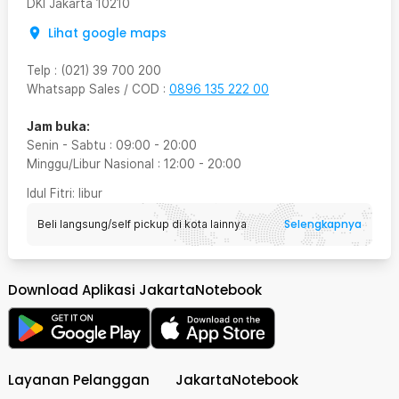
DKI Jakarta
10210
Lihat google maps
Telp
:
(021) 39 700 200
Whatsapp Sales / COD
:
0896 135 222 00
Jam buka:
Senin - Sabtu
:
09:00
-
20:00
Minggu/Libur Nasional
:
12:00
-
20:00
Idul Fitri
: libur
Selengkapnya
Beli langsung/self pickup di kota lainnya
Download Aplikasi JakartaNotebook
Layanan Pelanggan
JakartaNotebook