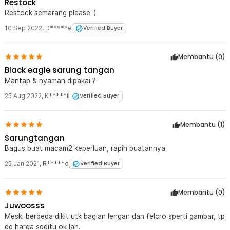
Restock
Restock semarang please :)
10 Sep 2022
,
D*****e
Verified Buyer
Membantu (
0
)
Black eagle sarung tangan
Mantap & nyaman dipakai ?
25 Aug 2022
,
K*****i
Verified Buyer
Membantu (
1
)
Sarungtangan
Bagus buat macam2 keperluan, rapih buatannya
25 Jan 2021
,
R*****o
Verified Buyer
Membantu (
0
)
Juwoosss
Meski berbeda dikit utk bagian lengan dan felcro sperti gambar, tp
dg harga segitu ok lah..