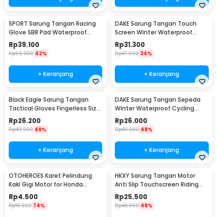
SPORT Sarung Tangan Racing
DAKE Sarung Tangan Touch
Glove SBR Pad Waterproof
Screen Winter Waterproof
Touchscreen Size L - OZ910
Cycling Gloves L - D021
Rp
39.100
Rp
31.300
Rp
66.900
42%
Rp
47.000
34%
+ Keranjang
+ Keranjang
Black Eagle Sarung Tangan
DAKE Sarung Tangan Sepeda
Tactical Gloves Fingerless Size
Winter Waterproof Cycling
L - A1
Gloves XL - KG079
Rp
26.200
Rp
26.000
Rp
49.900
48%
Rp
49.900
48%
+ Keranjang
+ Keranjang
OTOHEROES Karet Pelindung
HKXY Sarung Tangan Motor
Kaki Gigi Motor for Honda
Anti Slip Touchscreen Riding
Kawasaki KTM - RT-022
Glove 1 Pair XL
Rp
4.500
Rp
25.500
Rp
16.900
74%
Rp
48.900
48%