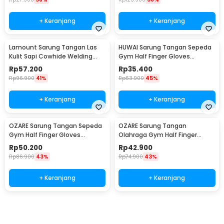
+ Keranjang
+ Keranjang
Lamount Sarung Tangan Las
HUWAI Sarung Tangan Sepeda
Kulit Sapi Cowhide Welding
Gym Half Finger Gloves
Gloves L - STL-25
Breathable XL - TS-10
Rp
57.200
Rp
35.400
Rp
96.900
41%
Rp
63.900
45%
+ Keranjang
+ Keranjang
OZARE Sarung Tangan Sepeda
OZARE Sarung Tangan
Gym Half Finger Gloves
Olahraga Gym Half Finger
Breathable L - TS-15
Gloves Breathable L - TS-25
Rp
50.200
Rp
42.900
Rp
86.900
43%
Rp
74.900
43%
+ Keranjang
+ Keranjang
Beli Sekarang