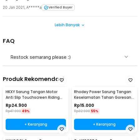
20 Jan 2021
,
A*****a
Verified Buyer
Lebih Banyak
FAQ
Restock semarang please :)
Produk Rekomendasi
HKXY Sarung Tangan Motor
Rhodey Power Sarung Tangan
Anti Slip Touchscreen Riding
Keselamatan Tahan Goresan
Glove 1 Pair M
Pisau - EN388
Rp
24.900
Rp
15.000
Rp
47.900
49%
Rp
32.900
55%
+ Keranjang
+ Keranjang