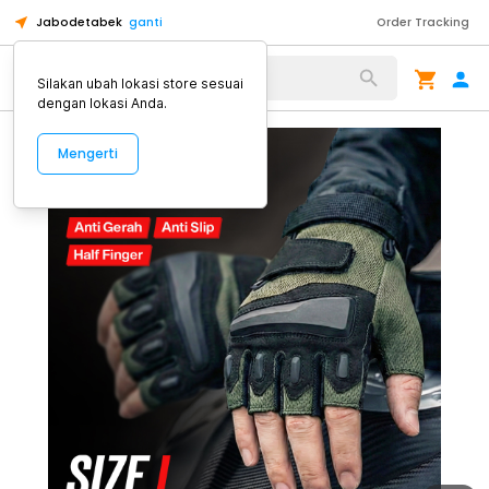
Jabodetabek
ganti
Order Tracking
Alat Kopi
Silakan ubah lokasi store sesuai
dengan lokasi Anda.
Mengerti