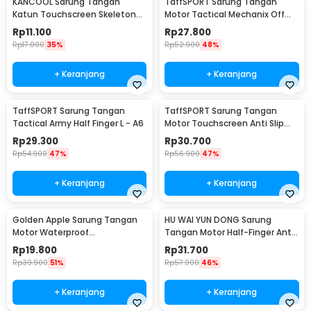
KANCOOL Sarung Tangan
TaffSPORT Sarung Tangan
Katun Touchscreen Skeleton
Motor Tactical Mechanix Off
All Size Unisex - YN1168
Road - XT07
Rp
11.100
Rp
27.800
Rp
17.000
35%
Rp
52.900
48%
+ Keranjang
+ Keranjang
TaffSPORT Sarung Tangan
TaffSPORT Sarung Tangan
Tactical Army Half Finger L - A6
Motor Touchscreen Anti Slip
Protektor - MCS-02C
Rp
29.300
Rp
30.700
Rp
54.900
47%
Rp
56.900
47%
+ Keranjang
+ Keranjang
Golden Apple Sarung Tangan
HU WAI YUN DONG Sarung
Motor Waterproof
Tangan Motor Half-Finger Anti
Touchscreen Kulit Sintetis Pria
Slip Riding Glove L - HWYD
Rp
19.800
Rp
31.700
- 9070
Rp
39.900
51%
Rp
57.900
46%
+ Keranjang
+ Keranjang