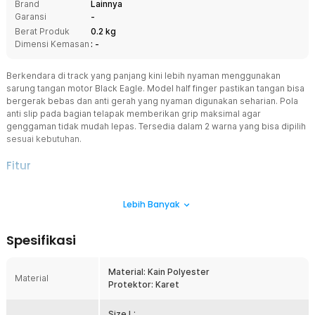
Brand
Lainnya
Garansi
-
Berat Produk
0.2 kg
Dimensi Kemasan
: -
Berkendara di track yang panjang kini lebih nyaman menggunakan
sarung tangan motor Black Eagle. Model half finger pastikan tangan bisa
bergerak bebas dan anti gerah yang nyaman digunakan seharian. Pola
anti slip pada bagian telapak memberikan grip maksimal agar
genggaman tidak mudah lepas. Tersedia dalam 2 warna yang bisa dipilih
sesuai kebutuhan.
Fitur
Half Finger Fleksibel
Lebih Banyak
Model half finger yang fleksibel tidak membatasi gerakan tangan
sehingga Anda tetap bisa beraktivitas. Kini Anda tetap bisa
menggenggam botol minum hingga menggunakan smartphone
Spesifikasi
dengan nyaman tanpa melepas sarung tangan.
Anti Slip Lebih Aman
Material: Kain Polyester
Telapak sarung tangan motor dilengkapi pola anti slip dari bahan
Material
Protektor: Karet
karet untuk menghasilkan grip maksimal. Genggam setang jadi
lebih mantap dan tidak mudah lepas.
Size L: