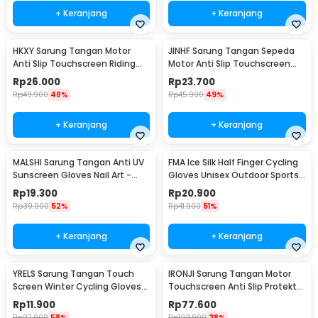
+ Keranjang
+ Keranjang
HKXY Sarung Tangan Motor
JINHF Sarung Tangan Sepeda
Anti Slip Touchscreen Riding
Motor Anti Slip Touchscreen
Glove 1 Pair L
Windproof XL - ST23
Rp
26.000
Rp
23.700
Rp
49.900
48%
Rp
45.900
49%
+ Keranjang
+ Keranjang
MALSHI Sarung Tangan Anti UV
FMA Ice Silk Half Finger Cycling
Sunscreen Gloves Nail Art -
Gloves Unisex Outdoor Sports
MS31
- FM-IA
Rp
19.300
Rp
20.900
Rp
39.900
52%
Rp
41.900
51%
+ Keranjang
+ Keranjang
YRELS Sarung Tangan Touch
IRONJI Sarung Tangan Motor
Screen Winter Cycling Gloves
Touchscreen Anti Slip Protektor
Windproof - WR-10
Gloves XL - MCS-10C
Rp
11.900
Rp
77.600
Rp
27.900
58%
Rp
123.900
38%