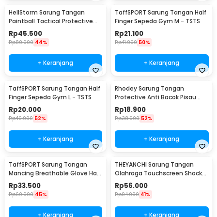
HellStorm Sarung Tangan
TaffSPORT Sarung Tangan Half
Paintball Tactical Protective
Finger Sepeda Gym M - TSTS
Gloves Nylon L - HS210
Rp
45.500
Rp
21.100
Rp
80.900
44%
Rp
41.900
50%
+ Keranjang
+ Keranjang
TaffSPORT Sarung Tangan Half
Rhodey Sarung Tangan
Finger Sepeda Gym L - TSTS
Protective Anti Bacok Pisau
Cut Resistant - FG1701
Rp
20.000
Rp
18.900
Rp
40.900
52%
Rp
38.900
52%
+ Keranjang
+ Keranjang
TaffSPORT Sarung Tangan
THEYANCHI Sarung Tangan
Mancing Breathable Glove Half
Olahraga Touchscreen Shock
Finger 1 Pair - DW-GRTX
Absorbtion XL - AB295
Rp
33.500
Rp
56.000
Rp
60.900
45%
Rp
94.900
41%
+ Keranjang
+ Keranjang