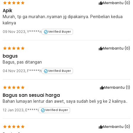
Membantu (
0
)
Apik
Murah, tp ga murahan..nyaman jg dipakainya. Pembelian kedua
kalinya
09 Nov 2023
,
Y*****n
Verified Buyer
Membantu (
0
)
bagus
Bagus, pas ditangan
04 Nov 2023
,
F*****h
Verified Buyer
Membantu (
1
)
Bagus san sesuai harga
Bahan lumayan lentur dan awet, saya sudah beli yg ke 2 kalinya..
12 Jan 2023
,
E*****i
Verified Buyer
Membantu (
0
)