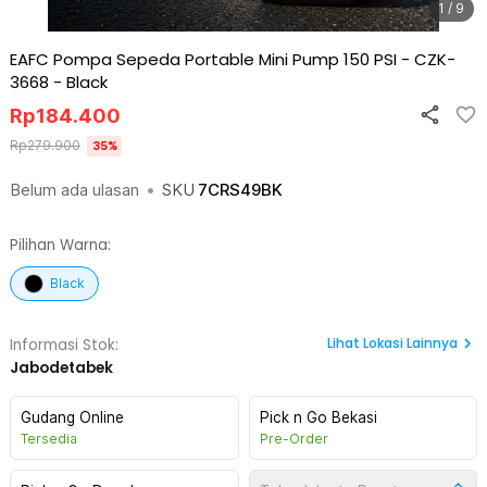
1 / 9
EAFC Pompa Sepeda Portable Mini Pump 150 PSI - CZK-
3668
-
Black
Rp
184.400
Rp
279.900
35
%
Belum ada ulasan
•
SKU
7CRS49BK
Pilihan Warna:
Black
Lihat
Lokasi Lainnya
Informasi Stok:
Jabodetabek
Gudang Online
Pick n Go Bekasi
Tersedia
Pre-Order