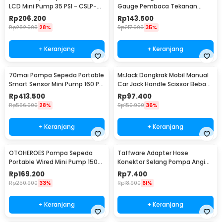
LCD Mini Pump 35 PSI - CSLP-
Gauge Pembaca Tekanan
A01
Angin LCD - DP-201
Rp
206.200
Rp
143.500
Rp
282.900
28%
Rp
217.900
35%
+ Keranjang
+ Keranjang
70mai Pompa Sepeda Portable
MrJack Dongkrak Mobil Manual
Smart Sensor Mini Pump 160 PSI
Car Jack Handle Scissor Beban
- Midrive TP03
2 Ton - MJ01
Rp
413.500
Rp
97.400
Rp
566.900
28%
Rp
150.900
36%
+ Keranjang
+ Keranjang
OTOHEROES Pompa Sepeda
Taffware Adapter Hose
Portable Wired Mini Pump 150
Konektor Selang Pompa Angin
PSI - YD-787
Ban Ordinary - DK02
Rp
169.200
Rp
7.400
Rp
250.900
33%
Rp
18.900
61%
+ Keranjang
+ Keranjang