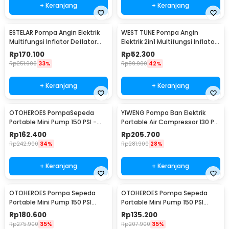
+ Keranjang
+ Keranjang
ESTELAR Pompa Angin Elektrik
WEST TUNE Pompa Angin
Multifungsi Inflator Deflator
Elektrik 2in1 Multifungsi Inflator
with LED - CZ-666A
Deflator - GR-118E
Rp
170.100
Rp
52.300
Rp
251.900
33%
Rp
89.900
42%
+ Keranjang
+ Keranjang
OTOHEROES PompaSepeda
YIWENG Pompa Ban Elektrik
Portable Mini Pump 150 PSI -
Portable Air Compressor 130 PSI
WY-006
4000mAh - CX-229
Rp
162.400
Rp
205.700
Rp
242.900
34%
Rp
281.900
28%
+ Keranjang
+ Keranjang
OTOHEROES Pompa Sepeda
OTOHEROES Pompa Sepeda
Portable Mini Pump 150 PSI
Portable Mini Pump 150 PSI
Digital - ST-5523
Analog - ST-5523
Rp
180.600
Rp
135.200
Rp
275.900
35%
Rp
207.900
35%