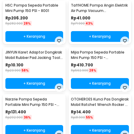
HSC Pompa Sepeda Portable
TaffHOME Pompa Angin Elektrik
Mini Pump 150 PSI - 8001
Air Pump Vacuum
Compression 400L/min - CZ-
Rp
206.200
Rp
41.000
198B
Rp
282.900
28%
Rp
71.900
43%
+ Keranjang
+ Keranjang
JINYUN Karet Adaptor Dongkrak
Mijia Pompa Sepeda Portable
Mobil Rubber Pad Jacking Tool
Mini Pump 150 PSI -
Pinch - MJA5
MJCQB06QW
Rp
10.100
Rp
410.700
Rp
23.900
58%
Rp
562.900
28%
+ Keranjang
+ Keranjang
Narzrie Pompa Sepeda
OTOHEROES Kunci Pas Dongkrak
Portable Mini Pump 150 PSI -
Mobil Ratchet Wrench Rocker -
8004
GS205
Rp
131.400
Rp
14.400
Rp
202.900
36%
Rp
31.900
55%
+ Keranjang
+ Keranjang