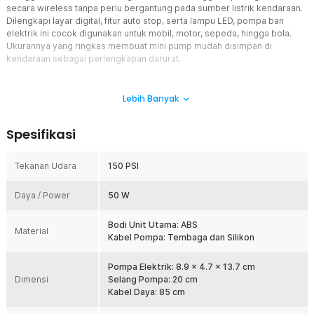
secara wireless tanpa perlu bergantung pada sumber listrik kendaraan.
Dilengkapi layar digital, fitur auto stop, serta lampu LED, pompa ban
elektrik ini cocok digunakan untuk mobil, motor, sepeda, hingga bola.
Ukurannya yang ringkas membuat mini pump mudah disimpan di
kendaraan sebagai perlengkapan darurat.
Fitur
Lebih Banyak
Tekanan Akurat Hingga 150 PSI
Pompa sepeda portable mampu menghasilkan tekanan hingga 150
Spesifikasi
PSI dengan aliran udara 25 L/menit untuk membantu pengisian angin
berbagai jenis ban. Sistem pengukuran tekanan bekerja secara
akurat sehingga Anda tidak perlu lagi memeriksa tekanan ban
Tekanan Udara
150 PSI
secara manual. Mini pump memberikan proses inflasi yang lebih
praktis dan nyaman untuk penggunaan sehari-hari.
Daya / Power
50 W
Auto Stop Lebih Praktis
Setelah tekanan angin yang diinginkan diatur, mini pump akan
Bodi Unit Utama: ABS
Material
menghentikan proses pengisian secara otomatis saat tekanan
Kabel Pompa: Tembaga dan Silikon
tersebut tercapai. Fitur auto stop membantu mencegah tekanan
angin berlebih tanpa perlu terus mengawasi proses inflasi.
Pompa Elektrik: 8.9 x 4.7 x 13.7 cm
Penggunaan menjadi lebih aman dan efisien.
Dimensi
Selang Pompa: 20 cm
Layar Digital Informatif
Kabel Daya: 85 cm
Pompa sepeda portable dilengkapi layar digital yang menampilkan