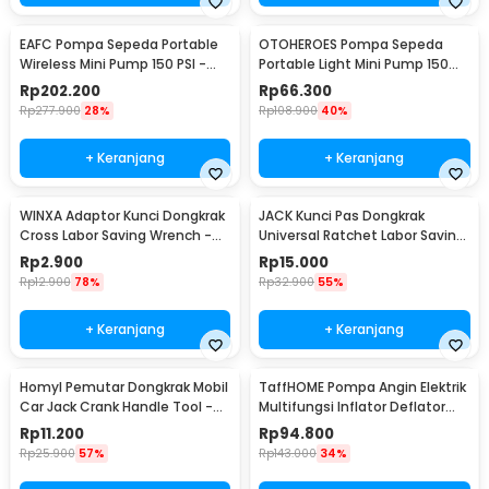
EAFC Pompa Sepeda Portable
OTOHEROES Pompa Sepeda
Wireless Mini Pump 150 PSI -
Portable Light Mini Pump 150
PR-F1901
PSI - SCK619-1
Rp
202.200
Rp
66.300
Rp
277.900
28%
Rp
108.900
40%
+ Keranjang
+ Keranjang
WINXA Adaptor Kunci Dongkrak
JACK Kunci Pas Dongkrak
Cross Labor Saving Wrench -
Universal Ratchet Labor Saving
WX-00
Wrench - J-55
Rp
2.900
Rp
15.000
Rp
12.900
78%
Rp
32.900
55%
+ Keranjang
+ Keranjang
Homyl Pemutar Dongkrak Mobil
TaffHOME Pompa Angin Elektrik
Car Jack Crank Handle Tool -
Multifungsi Inflator Deflator
HL-38
with LED - 66001 / GR-107C4
Rp
11.200
Rp
94.800
Rp
25.900
57%
Rp
143.000
34%