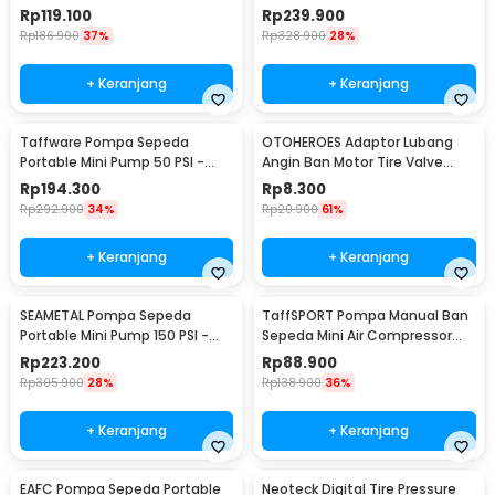
12V 150 PSI
Pump 150 PSI - 628-4X4
Rp
119.100
Rp
239.900
Rp
186.900
37%
Rp
328.900
28%
+ Keranjang
+ Keranjang
Taffware Pompa Sepeda
OTOHEROES Adaptor Lubang
Portable Mini Pump 50 PSI -
Angin Ban Motor Tire Valve
ATJ-1166-mini
Stem Metal 90 Degree - EA90
Rp
194.300
Rp
8.300
Rp
292.900
34%
Rp
20.900
61%
+ Keranjang
+ Keranjang
SEAMETAL Pompa Sepeda
TaffSPORT Pompa Manual Ban
Portable Mini Pump 150 PSI -
Sepeda Mini Air Compressor
ATJ-1266
210 PSI - PP03
Rp
223.200
Rp
88.900
Rp
305.900
28%
Rp
138.900
36%
+ Keranjang
+ Keranjang
EAFC Pompa Sepeda Portable
Neoteck Digital Tire Pressure