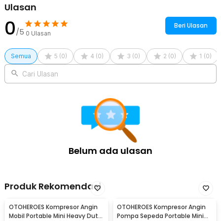
Ulasan
4 x Kepala Pompa
1 x Panduan Penggunaan
0
Beri Ulasan
/5
0
Ulasan
Semua
5
(
0
)
4
(
0
)
3
(
0
)
2
(
0
)
1
(
0
)
Cari Ulasan
Belum ada ulasan
Produk Rekomendasi
OTOHEROES Kompresor Angin
OTOHEROES Kompresor Angin
Mobil Portable Mini Heavy Duty
Pompa Sepeda Portable Mini