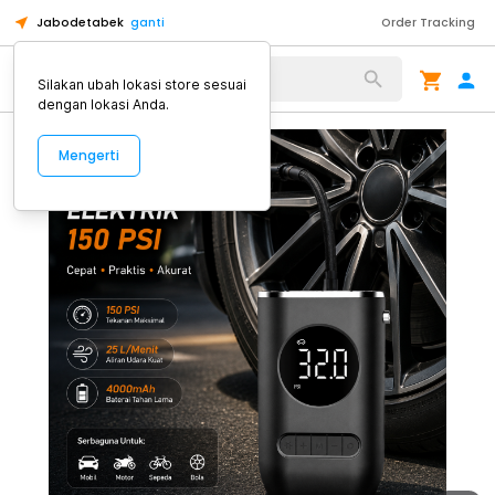
Jabodetabek
ganti
Order Tracking
Alat Kopi
Silakan ubah lokasi store sesuai
dengan lokasi Anda.
Mengerti