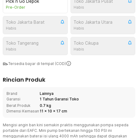
Pick n Go Depok
Toko Jakarta Pusat
Pre-Order
Habis
Toko Jakarta Barat
Toko Jakarta Utara
Habis
Habis
Toko Tangerang
Toko Cikupa
Habis
Habis
Tersedia bayar di tempat (COD)
Rincian Produk
Brand
Lainnya
Garansi
1 Tahun Garansi Toko
Berat Produk
0.7 kg
Dimensi Kemasan
11
x
10
x
17
cm
Mengisi angin ban kini semakin praktis menggunakan pompa sepeda
portable dari EAFC. Mini pump bertekanan hingga 150 PSI ini
menggunakan baterai isi ulang 4000 mAh sehingga dapat digunakan