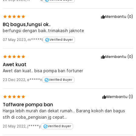
Membantu (
0
)
BQ bagus,fungsi ok..
berfungsi dengan baik..trimakasih jaknote
07 May 2023
,
m*****t
Verified Buyer
Membantu (
0
)
Awet kuat
Awet dan kuat.. bisa pompa ban fortuner
23 Dec 2022
,
e*****n
Verified Buyer
Membantu (
1
)
Taffware pompa ban
Harga lebih murah dan dekat rumah... Barang kokoh dan bagus
stlh di coba,,pengisian jg cepat...
20 May 2022
,
j*****y
Verified Buyer