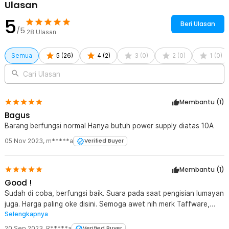
Ulasan
5
Beri Ulasan
/5
28
Ulasan
Semua
5
(
26
)
4
(
2
)
3
(
0
)
2
(
0
)
1
(
0
)
Cari Ulasan
Membantu (
1
)
Bagus
Barang berfungsi normal Hanya butuh power supply diatas 10A
05 Nov 2023
,
m*****a
Verified Buyer
Membantu (
1
)
Good !
Sudah di coba, berfungsi baik. Suara pada saat pengisian lumayan
juga. Harga paling oke disini. Semoga awet nih merk Taffware,
Selengkapnya
garansi 3bln. minus nya cuma gak ada tempat buat selipin kabel2.
20 Sep 2023
,
R*****a
Verified Buyer