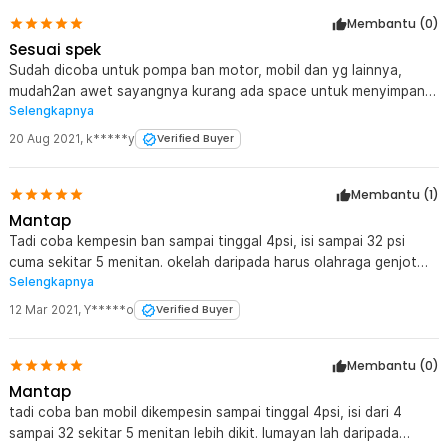
Membantu (
0
)
Sesuai spek
Sudah dicoba untuk pompa ban motor, mobil dan yg lainnya,
mudah2an awet sayangnya kurang ada space untuk menyimpan
Selengkapnya
kabelnya but overall is ok
20 Aug 2021
,
k*****y
Verified Buyer
Membantu (
1
)
Mantap
Tadi coba kempesin ban sampai tinggal 4psi, isi sampai 32 psi
cuma sekitar 5 menitan. okelah daripada harus olahraga genjot
Selengkapnya
pompa
12 Mar 2021
,
Y*****o
Verified Buyer
Membantu (
0
)
Mantap
tadi coba ban mobil dikempesin sampai tinggal 4psi, isi dari 4
sampai 32 sekitar 5 menitan lebih dikit. lumayan lah daripada