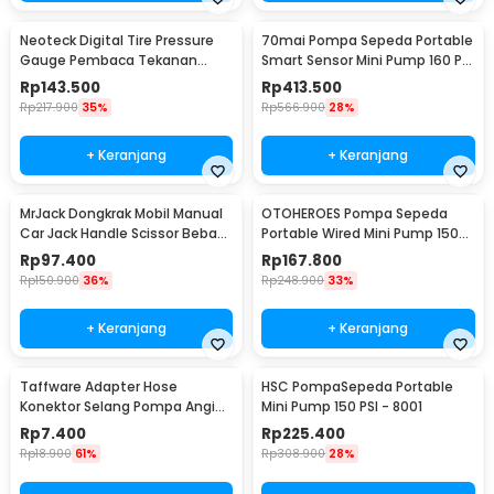
Neoteck Digital Tire Pressure
70mai Pompa Sepeda Portable
Gauge Pembaca Tekanan
Smart Sensor Mini Pump 160 PSI
Angin LCD - DP-201
- Midrive TP03
Rp
143.500
Rp
413.500
Rp
217.900
35%
Rp
566.900
28%
+ Keranjang
+ Keranjang
MrJack Dongkrak Mobil Manual
OTOHEROES Pompa Sepeda
Car Jack Handle Scissor Beban
Portable Wired Mini Pump 150
2 Ton - MJ01
PSI - YD-787
Rp
97.400
Rp
167.800
Rp
150.900
36%
Rp
248.900
33%
+ Keranjang
+ Keranjang
Taffware Adapter Hose
HSC PompaSepeda Portable
Konektor Selang Pompa Angin
Mini Pump 150 PSI - 8001
Ban Ordinary - DK02
Rp
7.400
Rp
225.400
Rp
18.900
61%
Rp
308.900
28%