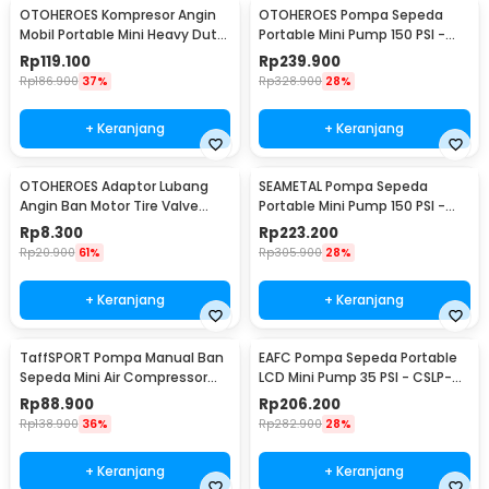
OTOHEROES Kompresor Angin
OTOHEROES Pompa Sepeda
Mobil Portable Mini Heavy Duty
Portable Mini Pump 150 PSI -
12V 150 PSI
628-4X4
Rp
119.100
Rp
239.900
Rp
186.900
37%
Rp
328.900
28%
+ Keranjang
+ Keranjang
OTOHEROES Adaptor Lubang
SEAMETAL Pompa Sepeda
Angin Ban Motor Tire Valve
Portable Mini Pump 150 PSI -
Stem Metal 90 Degree - EA90
ATJ-1266
Rp
8.300
Rp
223.200
Rp
20.900
61%
Rp
305.900
28%
+ Keranjang
+ Keranjang
TaffSPORT Pompa Manual Ban
EAFC Pompa Sepeda Portable
Sepeda Mini Air Compressor
LCD Mini Pump 35 PSI - CSLP-
210 PSI - PP03
A01
Rp
88.900
Rp
206.200
Rp
138.900
36%
Rp
282.900
28%
+ Keranjang
+ Keranjang