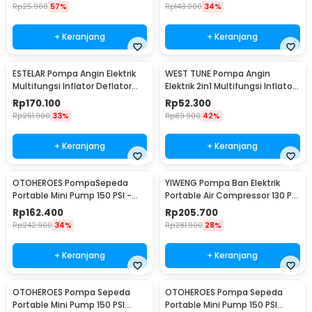
Rp
25.900
57%
Rp
143.000
34%
+ Keranjang
+ Keranjang
ESTELAR Pompa Angin Elektrik
WEST TUNE Pompa Angin
Multifungsi Inflator Deflator
Elektrik 2in1 Multifungsi Inflator
with LED - CZ-666A
Deflator - GR-118E
Rp
170.100
Rp
52.300
Rp
251.900
33%
Rp
89.900
42%
+ Keranjang
+ Keranjang
OTOHEROES PompaSepeda
YIWENG Pompa Ban Elektrik
Portable Mini Pump 150 PSI -
Portable Air Compressor 130 PSI
WY-006
4000mAh - CX-229
Rp
162.400
Rp
205.700
Rp
242.900
34%
Rp
281.900
28%
+ Keranjang
+ Keranjang
OTOHEROES Pompa Sepeda
OTOHEROES Pompa Sepeda
Portable Mini Pump 150 PSI
Portable Mini Pump 150 PSI