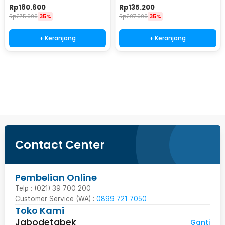
Digital - ST-5523
Analog - ST-5523
Rp
180.600
Rp
135.200
Rp
275.900
35%
Rp
207.900
35%
+ Keranjang
+ Keranjang
Ingatkan Saya
Contact Center
Pembelian Online
Telp : (021) 39 700 200
Customer Service (WA) :
0899 721 7050
Toko Kami
Jabodetabek
Ganti