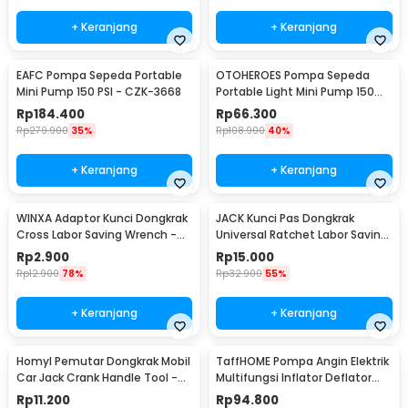
+ Keranjang
+ Keranjang
EAFC Pompa Sepeda Portable
OTOHEROES Pompa Sepeda
Mini Pump 150 PSI - CZK-3668
Portable Light Mini Pump 150
PSI - SCK619-1
Rp
184.400
Rp
66.300
Rp
279.900
35%
Rp
108.900
40%
+ Keranjang
+ Keranjang
WINXA Adaptor Kunci Dongkrak
JACK Kunci Pas Dongkrak
Cross Labor Saving Wrench -
Universal Ratchet Labor Saving
WX-00
Wrench - J-55
Rp
2.900
Rp
15.000
Rp
12.900
78%
Rp
32.900
55%
+ Keranjang
+ Keranjang
Homyl Pemutar Dongkrak Mobil
TaffHOME Pompa Angin Elektrik
Car Jack Crank Handle Tool -
Multifungsi Inflator Deflator
HL-38
with LED - 66001 / GR-107C4
Rp
11.200
Rp
94.800