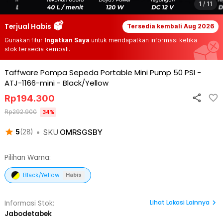
1 / 11
Terjual Habis
Tersedia kembali
Aug 2026
Gunakan fitur
Ingatkan Saya
untuk mendapatkan informasi ketika
stok tersedia kembali.
Taffware Pompa Sepeda Portable Mini Pump 50 PSI -
ATJ-1166-mini
-
Black/Yellow
Rp
194.300
Rp
292.900
34
%
•
SKU
OMRSGSBY
5
(
28
)
Pilihan Warna:
Black/Yellow
Habis
Lihat
Lokasi Lainnya
Informasi Stok:
Jabodetabek