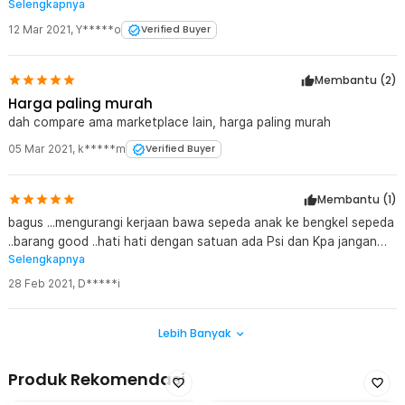
Selengkapnya
olahraga pake pompa genjot
12 Mar 2021
,
Y*****o
Verified Buyer
Membantu (
2
)
Harga paling murah
dah compare ama marketplace lain, harga paling murah
05 Mar 2021
,
k*****m
Verified Buyer
Membantu (
1
)
bagus ...mengurangi kerjaan bawa sepeda anak ke bengkel sepeda
..barang good ..hati hati dengan satuan ada Psi dan Kpa jangan
Selengkapnya
salah pencet ..apabila sudah batas ambang kekuatan ..mesin masti
sendiri ..mgkin biar ga meleduk bannya
28 Feb 2021
,
D*****i
Lebih Banyak
Produk Rekomendasi