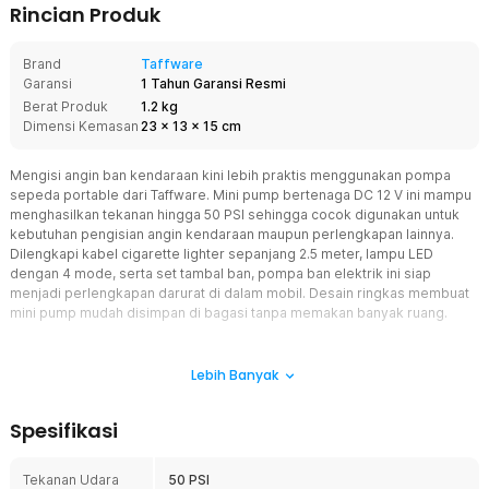
Rincian Produk
Brand
Taffware
Garansi
1 Tahun Garansi Resmi
Berat Produk
1.2 kg
Dimensi Kemasan
23
x
13
x
15
cm
Mengisi angin ban kendaraan kini lebih praktis menggunakan pompa
sepeda portable dari Taffware. Mini pump bertenaga DC 12 V ini mampu
menghasilkan tekanan hingga 50 PSI sehingga cocok digunakan untuk
kebutuhan pengisian angin kendaraan maupun perlengkapan lainnya.
Dilengkapi kabel cigarette lighter sepanjang 2.5 meter, lampu LED
dengan 4 mode, serta set tambal ban, pompa ban elektrik ini siap
menjadi perlengkapan darurat di dalam mobil. Desain ringkas membuat
mini pump mudah disimpan di bagasi tanpa memakan banyak ruang.
Fitur
Lebih Banyak
Tekanan Angin Hingga 50 PSI
Pompa sepeda portable ini menggunakan motor elektrik yang
Spesifikasi
mampu menghasilkan tekanan hingga 50 PSI untuk membantu
proses pengisian angin dengan lebih cepat dibanding pompa
manual. Performa tersebut cocok digunakan untuk kebutuhan
Tekanan Udara
50 PSI