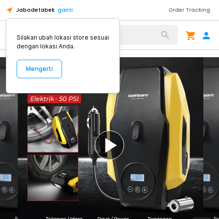
Jabodetabek
ganti
Order Tracking
Alat Kopi
Silakan ubah lokasi store sesuai
dengan lokasi Anda.
Mengerti