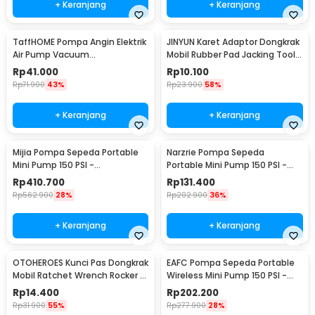
+ Keranjang
+ Keranjang
TaffHOME Pompa Angin Elektrik
JINYUN Karet Adaptor Dongkrak
Air Pump Vacuum
Mobil Rubber Pad Jacking Tool
Compression 400L/min - CZ-
Pinch - MJA5
Rp
41.000
Rp
10.100
198B
Rp
71.900
43%
Rp
23.900
58%
+ Keranjang
+ Keranjang
Mijia Pompa Sepeda Portable
Narzrie Pompa Sepeda
Mini Pump 150 PSI -
Portable Mini Pump 150 PSI -
MJCQB06QW
8004
Rp
410.700
Rp
131.400
Rp
562.900
28%
Rp
202.900
36%
+ Keranjang
+ Keranjang
OTOHEROES Kunci Pas Dongkrak
EAFC Pompa Sepeda Portable
Mobil Ratchet Wrench Rocker -
Wireless Mini Pump 150 PSI -
GS205
PR-F1901
Rp
14.400
Rp
202.200
Rp
31.900
55%
Rp
277.900
28%