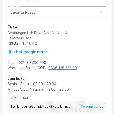
Lokasi
Jakarta Pusat
Toko
Bendungan Hilir Raya Blok G1 No. 10
Jakarta Pusat
DKI Jakarta
10210
Lihat google maps
Telp
:
(021) 39 700 200
Whatsapp Sales / COD
:
0896 135 222 00
Jam buka:
Senin - Sabtu
:
09:00
-
20:00
Minggu/Libur Nasional
:
12:00
-
20:00
Idul Fitri
: libur
Selengkapnya
Beli langsung/self pickup di kota lainnya