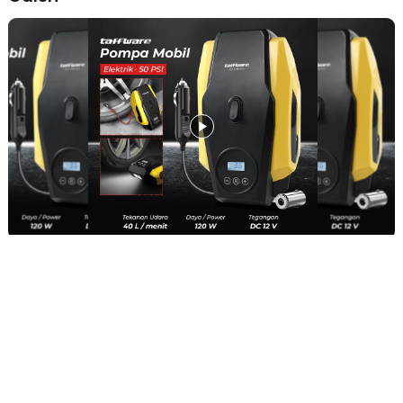
pencahayaan yang dapat digunakan sebagai penerangan saat
kondisi minim cahaya. Lampu membantu proses pengisian angin
maupun pemeriksaan kendaraan ketika keadaan darurat. Fitur ini
menambah fungsi pompa sepeda portable sebagai perlengkapan
keselamatan di perjalanan.
Dilengkapi Set Tambal Ban
Selain berfungsi sebagai pompa ban elektrik, produk ini juga
dilengkapi set tambal ban untuk membantu penanganan darurat
ketika ban mengalami kebocoran ringan. Kehadiran aksesori
tambahan membuat perlengkapan darurat kendaraan menjadi lebih
lengkap. Anda tidak perlu membawa alat terpisah untuk kebutuhan
dasar di perjalanan.
Kelengkapan Produk
Rincian yang Anda dapatkan untuk pembelian produk ini:
1 x Taffware Pompa Sepeda Portable Mini Pump 50 PSI - ATJ-
1166-mini
3 x Kepala Pompa
1 x Fuse
1 x Panduan Penggunaan