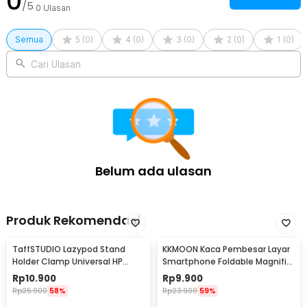
0
/5
0
Ulasan
Semua
5
(
0
)
4
(
0
)
3
(
0
)
2
(
0
)
1
(
0
)
Cari Ulasan
Belum ada ulasan
Produk Rekomendasi
TaffSTUDIO Lazypod Stand
KKMOON Kaca Pembesar Layar
Holder Clamp Universal HP
Smartphone Foldable Magnifier
Tablet Monopod 57cm -
Stand 5X - F1
Rp
10.900
Rp
9.900
Tripod-8-1
Rp
25.900
58%
Rp
23.900
59%