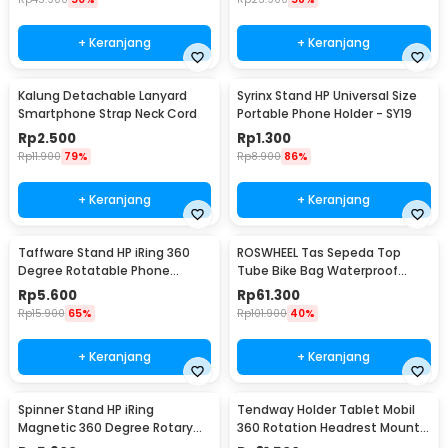
+ Keranjang
+ Keranjang
Kalung Detachable Lanyard
Syrinx Stand HP Universal Size
Smartphone Strap Neck Cord
Portable Phone Holder - SY19
Rp
2.500
Rp
1.300
Rp
11.900
79%
Rp
8.900
86%
+ Keranjang
+ Keranjang
Taffware Stand HP iRing 360
ROSWHEEL Tas Sepeda Top
Degree Rotatable Phone
Tube Bike Bag Waterproof
Holder - R20
Holder HP 6 Inch - ROS12
Rp
5.600
Rp
61.300
Rp
15.900
65%
Rp
101.900
40%
+ Keranjang
+ Keranjang
Spinner Stand HP iRing
Tendway Holder Tablet Mobil
Magnetic 360 Degree Rotary
360 Rotation Headrest Mount
Phone Holder
8-11 Inch - SBT-1104