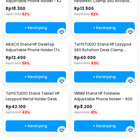
Adjustable Phone Holder - K2
Headrest Clamp 360 Rotation
Car Phone Holder - GP97
Rp
18.300
Rp
13.900
Rp
37.900
52%
Rp
28.900
52%
+ Keranjang
+ Keranjang
AIEACH Stand HP Desktop
TaffSTUDIO Stand HP Lazypod
Adjustable Phone Holder 17cm
360 Rotation Desk Clamp
- K2
Smartphone Holder - D9
Rp
12.400
Rp
40.000
Rp
27.900
56%
Rp
69.900
43%
+ Keranjang
+ Keranjang
TaffSTUDIO Stand Tablet HP
VBNM Stand HP Foldable
Lazypod Metal Holder Desk
Adjustable Phone Holder - 620
Clamp 6-8 Inch - D9
Rp
42.100
Rp
8.200
Rp
72.900
43%
Rp
20.900
61%
+ Keranjang
+ Keranjang