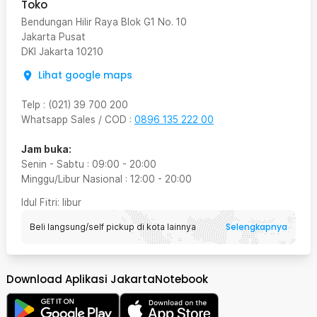
Toko
Bendungan Hilir Raya Blok G1 No. 10
Jakarta Pusat
DKI Jakarta
10210
Lihat google maps
Telp
:
(021) 39 700 200
Whatsapp Sales / COD
:
0896 135 222 00
Jam buka:
Senin - Sabtu
:
09:00
-
20:00
Minggu/Libur Nasional
:
12:00
-
20:00
Idul Fitri
: libur
Selengkapnya
Beli langsung/self pickup di kota lainnya
Download Aplikasi JakartaNotebook