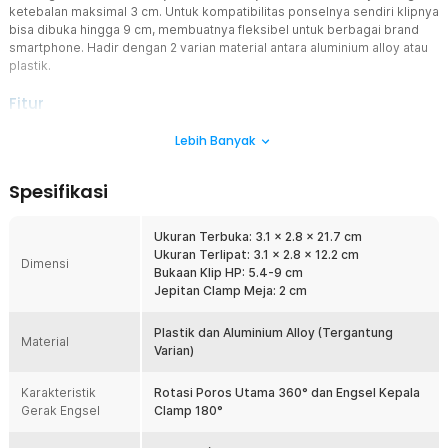
ketebalan maksimal 3 cm. Untuk kompatibilitas ponselnya sendiri klipnya
bisa dibuka hingga 9 cm, membuatnya fleksibel untuk berbagai brand
smartphone. Hadir dengan 2 varian material antara aluminium alloy atau
plastik.
Fitur
Putar dari Berbagai Arah
Lebih Banyak
Berbeda dari stand HP biasa yang hanya bisa diputar satu arah,
stand HP ini dilengkapi sistem multiple-rotor dengan rotasi
Spesifikasi
ganda. 180° pada sendi kepala clamp dan 360° pada poros utama.
Baik portrait maupun landscape, sudut rendah atau tinggi, miring ke
kiri atau kanan, semua bisa diatur dengan presisi dan tetap terkunci
Ukuran Terbuka: 3.1 x 2.8 x 21.7 cm
stabil.
Ukuran Terlipat: 3.1 x 2.8 x 12.2 cm
Dimensi
Bukaan Klip HP: 5.4-9 cm
Tempatkan di Mana Saja
Jepitan Clamp Meja: 2 cm
Stand HP juga berfungsi sebagai phone holder meja yang kokoh.
Dapat digunakan dalam tiga mode, dijepitkan, berdiri tegak, atau
dilipat, memberikan fleksibilitas penempatan sesuai kebutuhan dan
Plastik dan Aluminium Alloy (Tergantung
Material
ruang meja yang tersedia.
Varian)
Kompatibilitas Ponsel Luas
Karakteristik
Rotasi Poros Utama 360° dan Engsel Kepala
Dilengkapi mekanisme pull-clip yang ergonomis, clamp stand HP ini
Gerak Engsel
Clamp 180°
dapat menjepit HP dengan ketebalan hingga 9 cm, artinya HP
dengan casing tebal sekalipun tetap bisa dipasang dengan aman.