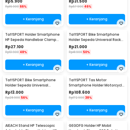
Rp
5.900
Rp
31.500
Rp
16.900
66%
Rp
57.900
46%
+ Keranjang
+ Keranjang
TaffSPORT Holder Smartphone
TaffSPORT Bike Smartphone
HP Sepeda Handlebar Clamp
Holder Sepeda Universal Rack
Bicycle Holder - YP07
Bicycle - BM03
Rp
27.100
Rp
21.000
Rp
51.900
48%
Rp
41.900
50%
+ Keranjang
+ Keranjang
TaffSPORT Bike Smartphone
TaffSPORT Tas Motor
Holder Sepeda Universal
Smartphone Holder Motorcycle
Bicycle - JR-OK5
Fuel Bag - SA212
Rp
13.000
Rp
108.600
Rp
28.900
56%
Rp
172.900
38%
+ Keranjang
+ Keranjang
AIEACH Stand HP Telescopic
GEGDFG Holder HP Mobil