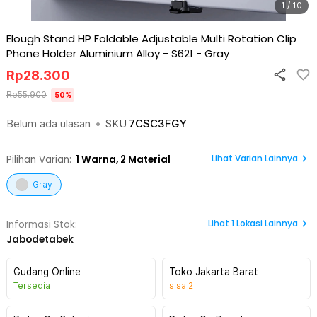
1 / 10
Elough Stand HP Foldable Adjustable Multi Rotation Clip
Phone Holder Aluminium Alloy - S621
-
Gray
Rp
28.300
Rp
55.900
50
%
Belum ada ulasan
•
SKU
7CSC3FGY
Lihat Varian Lainnya
Pilihan Varian:
1
Warna,
2 Material
Gray
Lihat
1
Lokasi Lainnya
Informasi Stok:
Jabodetabek
Gudang Online
Toko Jakarta Barat
Tersedia
sisa
2