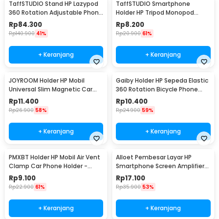
TaffSTUDIO Stand HP Lazypod
TaffSTUDIO Smartphone
360 Rotation Adjustable Phone
Holder HP Tripod Monopod
Holder - GH027
Clamp Mount 1/4 Thread -
Rp
84.300
Rp
8.200
F360
Rp
140.900
41%
Rp
20.900
61%
+ Keranjang
+ Keranjang
JOYROOM Holder HP Mobil
Gaiby Holder HP Sepeda Elastic
Universal Slim Magnetic Car
360 Rotation Bicycle Phone
Phone Holder - F6
Holder - B07
Rp
11.400
Rp
10.400
Rp
26.900
58%
Rp
24.900
59%
+ Keranjang
+ Keranjang
PMXBT Holder HP Mobil Air Vent
Alloet Pembesar Layar HP
Clamp Car Phone Holder -
Smartphone Screen Amplifier
YC001
10 Inch - SY-11
Rp
9.100
Rp
17.100
Rp
22.900
61%
Rp
35.900
53%
+ Keranjang
+ Keranjang