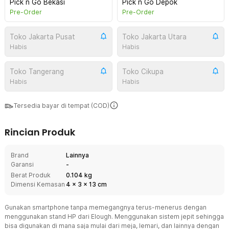
Pick n Go Bekasi
Pick n Go Depok
Pre-Order
Pre-Order
Toko Jakarta Pusat
Toko Jakarta Utara
Habis
Habis
Toko Tangerang
Toko Cikupa
Habis
Habis
Tersedia bayar di tempat (COD)
Rincian Produk
Brand
Lainnya
Garansi
-
Berat Produk
0.104 kg
Dimensi Kemasan
4
x
3
x
13
cm
Gunakan smartphone tanpa memegangnya terus-menerus dengan
menggunakan stand HP dari Elough. Menggunakan sistem jepit sehingga
bisa digunakan di mana saja mulai dari meja, lemari, dan lainnya dengan