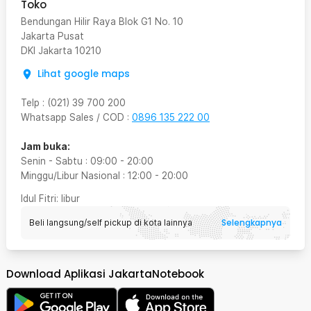
Toko
Bendungan Hilir Raya Blok G1 No. 10
Jakarta Pusat
DKI Jakarta
10210
Lihat google maps
Telp
:
(021) 39 700 200
Whatsapp Sales / COD
:
0896 135 222 00
Jam buka:
Senin - Sabtu
:
09:00
-
20:00
Minggu/Libur Nasional
:
12:00
-
20:00
Idul Fitri
: libur
Selengkapnya
Beli langsung/self pickup di kota lainnya
Download Aplikasi JakartaNotebook