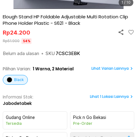
1 / 10
Elough Stand HP Foldable Adjustable Multi Rotation Clip
Phone Holder Plastic - S621
-
Black
Rp
24.200
Rp
51.900
54
%
Belum ada ulasan
•
SKU
7CSC3EBK
Lihat Varian Lainnya
Pilihan Varian:
1
Warna,
2 Material
Black
Lihat
1
Lokasi Lainnya
Informasi Stok:
Jabodetabek
Gudang Online
Pick n Go Bekasi
Tersedia
Pre-Order