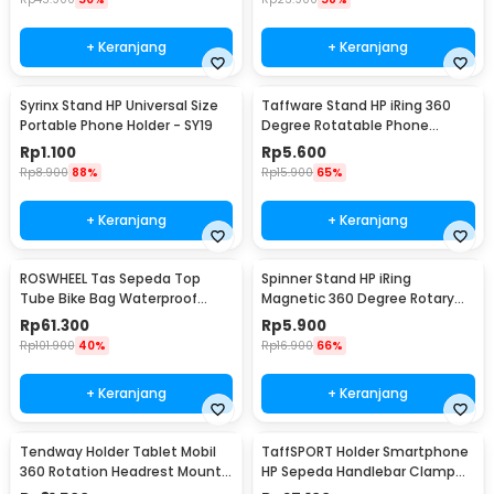
+ Keranjang
+ Keranjang
Syrinx Stand HP Universal Size
Taffware Stand HP iRing 360
Portable Phone Holder - SY19
Degree Rotatable Phone
Holder - R20
Rp
1.100
Rp
5.600
Rp
8.900
88%
Rp
15.900
65%
+ Keranjang
+ Keranjang
ROSWHEEL Tas Sepeda Top
Spinner Stand HP iRing
Tube Bike Bag Waterproof
Magnetic 360 Degree Rotary
Holder HP 6 Inch - ROS12
Phone Holder
Rp
61.300
Rp
5.900
Rp
101.900
40%
Rp
16.900
66%
+ Keranjang
+ Keranjang
Tendway Holder Tablet Mobil
TaffSPORT Holder Smartphone
360 Rotation Headrest Mount
HP Sepeda Handlebar Clamp
8-11 Inch - SBT-1104
Bicycle Holder - YP07