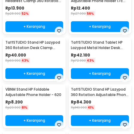
Headrest Clamp 360 Rotation
Adjustable Phone Holder 17cm
Car Phone Holder - GP97
- K2
Rp
13.900
Rp
12.400
Rp
28.900
52%
Rp
27.900
56%
+ Keranjang
+ Keranjang
TaffSTUDIO Stand HP Lazypod
TaffSTUDIO Stand Tablet HP
360 Rotation Desk Clamp
Lazypod Metal Holder Desk
Smartphone Holder - D9
Clamp 6-8 Inch - D9
Rp
40.000
Rp
42.100
Rp
69.900
43%
Rp
72.900
43%
+ Keranjang
+ Keranjang
VBNM Stand HP Foldable
TaffSTUDIO Stand HP Lazypod
Adjustable Phone Holder - 620
360 Rotation Adjustable Phone
Holder - GH027
Rp
8.200
Rp
84.300
Rp
20.900
61%
Rp
140.900
41%
+ Keranjang
+ Keranjang