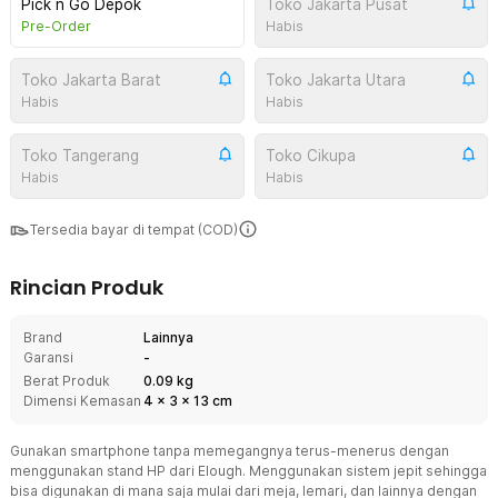
Pick n Go Depok
Toko Jakarta Pusat
Pre-Order
Habis
Toko Jakarta Barat
Toko Jakarta Utara
Habis
Habis
Toko Tangerang
Toko Cikupa
Habis
Habis
Tersedia bayar di tempat (COD)
Rincian Produk
Brand
Lainnya
Garansi
-
Berat Produk
0.09 kg
Dimensi Kemasan
4
x
3
x
13
cm
Gunakan smartphone tanpa memegangnya terus-menerus dengan
menggunakan stand HP dari Elough. Menggunakan sistem jepit sehingga
bisa digunakan di mana saja mulai dari meja, lemari, dan lainnya dengan