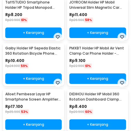
TaffSTUDIO Smartphone
JOYROOM Holder HP Mobil
Holder HP Tripod Monopod
Universal Slim Magnetic Car
Clamp Mount 1/4 Thread -
Phone Holder - F6
Rp
8.200
Rp
11.400
F360
Rp
20.900
61%
Rp
26.900
58%
+ Keranjang
+ Keranjang
Gaiby Holder HP Sepeda Elastic
PMXBT Holder HP Mobil Air Vent
360 Rotation Bicycle Phone
Clamp Car Phone Holder -
Holder - B07
YC001
Rp
10.400
Rp
9.100
Rp
24.900
59%
Rp
22.900
61%
+ Keranjang
+ Keranjang
Alloet Pembesar Layar HP
DIDIHOU Holder HP Mobil 360
Smartphone Screen Amplifier
Rotation Dashboard Clamp
10 Inch - SY-11
Car Phone Holder - YB20-3
Rp
17.100
Rp
8.400
Rp
35.900
53%
Rp
20.900
60%
+ Keranjang
+ Keranjang