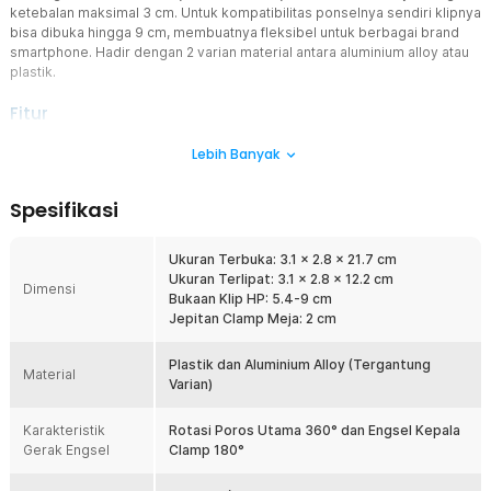
ketebalan maksimal 3 cm. Untuk kompatibilitas ponselnya sendiri klipnya
bisa dibuka hingga 9 cm, membuatnya fleksibel untuk berbagai brand
smartphone. Hadir dengan 2 varian material antara aluminium alloy atau
plastik.
Fitur
Putar dari Berbagai Arah
Lebih Banyak
Berbeda dari stand HP biasa yang hanya bisa diputar satu arah,
stand HP ini dilengkapi sistem multiple-rotor dengan rotasi
Spesifikasi
ganda. 180° pada sendi kepala clamp dan 360° pada poros utama.
Baik portrait maupun landscape, sudut rendah atau tinggi, miring ke
kiri atau kanan, semua bisa diatur dengan presisi dan tetap terkunci
Ukuran Terbuka: 3.1 x 2.8 x 21.7 cm
stabil.
Ukuran Terlipat: 3.1 x 2.8 x 12.2 cm
Dimensi
Bukaan Klip HP: 5.4-9 cm
Tempatkan di Mana Saja
Jepitan Clamp Meja: 2 cm
Stand HP juga berfungsi sebagai phone holder meja yang kokoh.
Dapat digunakan dalam tiga mode, dijepitkan, berdiri tegak, atau
dilipat, memberikan fleksibilitas penempatan sesuai kebutuhan dan
Plastik dan Aluminium Alloy (Tergantung
Material
ruang meja yang tersedia.
Varian)
Kompatibilitas Ponsel Luas
Karakteristik
Rotasi Poros Utama 360° dan Engsel Kepala
Dilengkapi mekanisme pull-clip yang ergonomis, clamp stand HP ini
Gerak Engsel
Clamp 180°
dapat menjepit HP dengan ketebalan hingga 9 cm, artinya HP
dengan casing tebal sekalipun tetap bisa dipasang dengan aman.