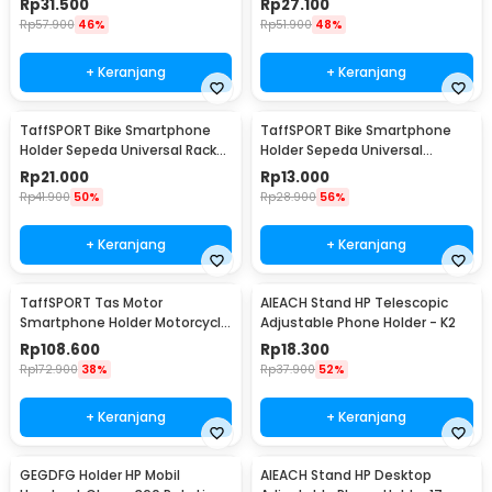
Rp
31.500
Rp
27.100
Rp
57.900
46%
Rp
51.900
48%
+ Keranjang
+ Keranjang
TaffSPORT Bike Smartphone
TaffSPORT Bike Smartphone
Holder Sepeda Universal Rack
Holder Sepeda Universal
Bicycle - BM03
Bicycle - JR-OK5
Rp
21.000
Rp
13.000
Rp
41.900
50%
Rp
28.900
56%
+ Keranjang
+ Keranjang
TaffSPORT Tas Motor
AIEACH Stand HP Telescopic
Smartphone Holder Motorcycle
Adjustable Phone Holder - K2
Fuel Bag - SA212
Rp
108.600
Rp
18.300
Rp
172.900
38%
Rp
37.900
52%
+ Keranjang
+ Keranjang
GEGDFG Holder HP Mobil
AIEACH Stand HP Desktop