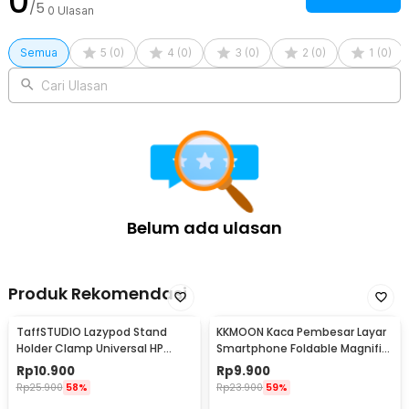
0
/5
0
Ulasan
Semua
5
(
0
)
4
(
0
)
3
(
0
)
2
(
0
)
1
(
0
)
Cari Ulasan
Belum ada ulasan
Produk Rekomendasi
TaffSTUDIO Lazypod Stand
KKMOON Kaca Pembesar Layar
Holder Clamp Universal HP
Smartphone Foldable Magnifier
Tablet Monopod 57cm -
Stand 5X - F1
Rp
10.900
Rp
9.900
Tripod-8-1
Rp
25.900
58%
Rp
23.900
59%