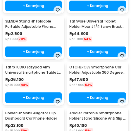
+ Keranjang
+ Keranjang
SEENDA Stand HP Foldable
Taffware Universal Tablet
Portable Adjustable Phone
Holder Mount 1/4 Screw Bracket
Holder - S089
Tripod - VTM4
Rp
2.500
Rp
14.800
Rp
11.900
79%
Rp
31.900
54%
+ Keranjang
+ Keranjang
TaffSTUDIO Lazypod Arm
OTOHEROES Smartphone Car
Universal Smartphone Tablet
Holder Adjustable 360 Degree
Holder Klip Clamp - A-138
with Suction Cup - T003
Rp
26.100
Rp
17.600
Rp
49.900
48%
Rp
36.900
53%
+ Keranjang
+ Keranjang
Holder HP Mobil Alligator Clip
Arealer Portable Smartphone
Dashboard Car Phone Holder
Holder Stand Silicone Anti Slip -
PA456
Rp
23.100
Rp
10.100
Rp
45.900
50%
Rp
23.900
58%