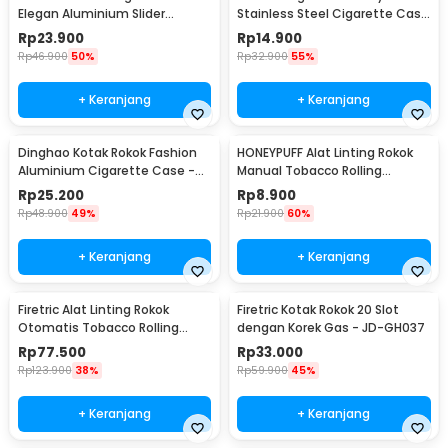
Elegan Aluminium Slider
Stainless Steel Cigarette Case
Cigarette Case - JD-EH960
- LC25
Rp
23.900
Rp
14.900
Rp
46.900
50%
Rp
32.900
55%
+ Keranjang
+ Keranjang
Dinghao Kotak Rokok Fashion
HONEYPUFF Alat Linting Rokok
Aluminium Cigarette Case -
Manual Tobacco Rolling
DH-7710
Machine 10 x 70mm - TN900
Rp
25.200
Rp
8.900
Rp
48.900
49%
Rp
21.900
60%
+ Keranjang
+ Keranjang
Firetric Alat Linting Rokok
Firetric Kotak Rokok 20 Slot
Otomatis Tobacco Rolling
dengan Korek Gas - JD-GH037
Machine 8x71mm - GR-12-005
Rp
77.500
Rp
33.000
Rp
123.900
38%
Rp
59.900
45%
+ Keranjang
+ Keranjang