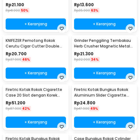
Mahoni - WD-051
Case - JD-EH006
Rp
21.100
Rp
13.600
Rp
41.900
50%
Rp
35.900
63%
+ Keranjang
+ Keranjang
KNIFEZER Pemotong Rokok
Grinder Penggiling Tembakau
Cerutu Cigar Cutter Double
Herb Crusher Magnetic Metal
Blade - EC-50A
Mesh 4 Layer - LST-23
Rp
20.700
Rp
21.300
Rp
37.900
46%
Rp
32.000
34%
+ Keranjang
+ Keranjang
Firetric Kotak Rokok Cigarette
Firetric Kotak Bungkus Rokok
Case 20 Slot dengan Korek
Aluminium Slider Cigarette
Elektrik - JD-YH073
Case 20 Rokok - JD-EH007
Rp
51.200
Rp
24.800
Rp
87.900
42%
Rp
47.900
49%
+ Keranjang
+ Keranjang
Firetric Kotak Bungkus Rokok
Case Bungkus Rokok Cylinder