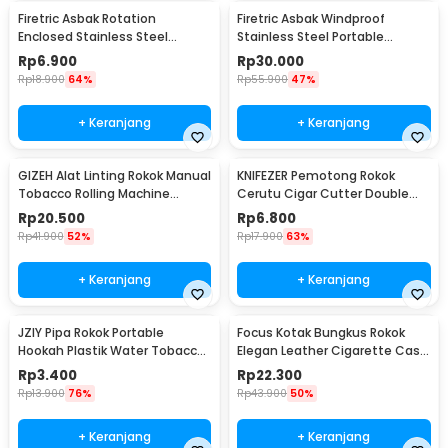
Firetric Asbak Rotation
Firetric Asbak Windproof
Enclosed Stainless Steel
Stainless Steel Portable
Portable Ashtray - JL32
Ashtray - JL38
Rp
6.900
Rp
30.000
Rp
18.900
64%
Rp
55.900
47%
+ Keranjang
+ Keranjang
GIZEH Alat Linting Rokok Manual
KNIFEZER Pemotong Rokok
Tobacco Rolling Machine
Cerutu Cigar Cutter Double
8x70mm - GU222
Blade - XJ-01
Rp
20.500
Rp
6.800
Rp
41.900
52%
Rp
17.900
63%
+ Keranjang
+ Keranjang
JZIY Pipa Rokok Portable
Focus Kotak Bungkus Rokok
Hookah Plastik Water Tobacco
Elegan Leather Cigarette Case
Smoking Pipe - JY-101
- JD-SH650
Rp
3.400
Rp
22.300
Rp
13.900
76%
Rp
43.900
50%
+ Keranjang
+ Keranjang