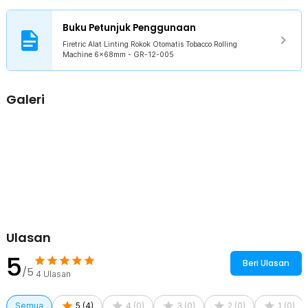
rokok praktis dibawa saat bepergian, sehingga Anda dapat
membuat rokok linting sendiri kapan pun dibutuhkan.
Buku Petunjuk Penggunaan
Firetric Alat Linting Rokok Otomatis Tobacco Rolling
Kelengkapan Produk
Machine 6x68mm - GR-12-005
Rincian yang Anda dapatkan untuk pembelian produk ini:
1 x Firetric Alat Linting Rokok Otomatis Tobacco Rolling Machine
Galeri
6x68mm - GR-12-005
1 x Adaptor Daya EU Plug
1 x Sikat Pembersih
1 x Sendok Plastik
1 x Panduan Penggunaan
Ulasan
5
Beri Ulasan
/5
4
Ulasan
Semua
5
(
4
)
4
(
0
)
3
(
0
)
2
(
0
)
1
(
0
)