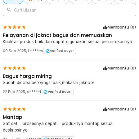
Cari Ulasan
Membantu (
0
)
Pelayanan di jaknot bagus dan memuaskan
Kualitas produk baik dan dapat digunakan sesuai peruntukannya
09 Sep 2025
,
L*****s
Verified Buyer
Membantu (
0
)
Bagus harga miring
Sudah dicoba beroyngsi baik,makasih jaknote
22 Feb 2025
,
s*****i
Verified Buyer
Membantu (
0
)
Mantap
Sat set.... prosesnya cepat.... produknya mantap sesuai
deskripsinya....