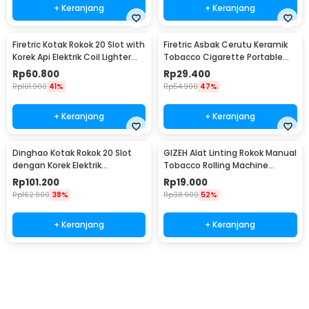
+ Keranjang
+ Keranjang
Firetric Kotak Rokok 20 Slot with
Firetric Asbak Cerutu Keramik
Korek Api Elektrik Coil Lighter
Tobacco Cigarette Portable
USB - JD-YH020
Ashtray - JL10
Rp
60.800
Rp
29.400
Rp
101.900
41%
Rp
54.900
47%
+ Keranjang
+ Keranjang
Dinghao Kotak Rokok 20 Slot
GIZEH Alat Linting Rokok Manual
dengan Korek Elektrik
Tobacco Rolling Machine
Pyrotechnic - DH-9010
8x70mm - HP-7
Rp
101.200
Rp
19.000
Rp
162.900
38%
Rp
38.900
52%
+ Keranjang
+ Keranjang
Beli Sekarang