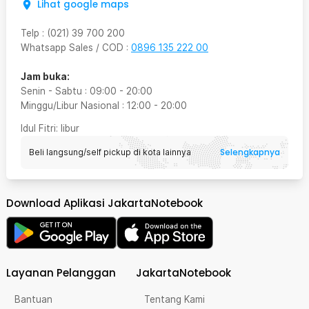
Lihat google maps
Telp
:
(021) 39 700 200
Whatsapp Sales / COD
:
0896 135 222 00
Jam buka:
Senin - Sabtu
:
09:00
-
20:00
Minggu/Libur Nasional
:
12:00
-
20:00
Idul Fitri
: libur
Selengkapnya
Beli langsung/self pickup di kota lainnya
Download Aplikasi JakartaNotebook
Layanan Pelanggan
JakartaNotebook
Bantuan
Tentang Kami