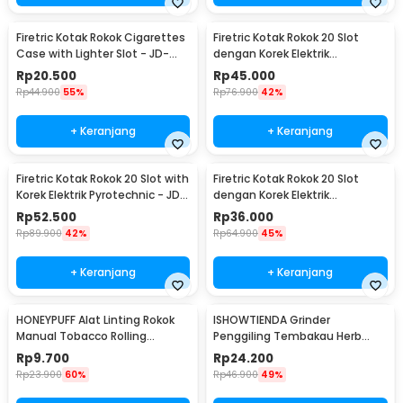
Firetric Kotak Rokok Cigarettes
Firetric Kotak Rokok 20 Slot
Case with Lighter Slot - JD-
dengan Korek Elektrik
YH001
Pyrotechnic - JD-YH048
Rp
20.500
Rp
45.000
Rp
44.900
55%
Rp
76.900
42%
+ Keranjang
+ Keranjang
Firetric Kotak Rokok 20 Slot with
Firetric Kotak Rokok 20 Slot
Korek Elektrik Pyrotechnic - JD-
dengan Korek Elektrik
YH051
Pyrotechnic - HD-KS-A6
Rp
52.500
Rp
36.000
Rp
89.900
42%
Rp
64.900
45%
+ Keranjang
+ Keranjang
HONEYPUFF Alat Linting Rokok
ISHOWTIENDA Grinder
Manual Tobacco Rolling
Penggiling Tembakau Herb
Machine 6-8x110mm - QQ001
Crusher Magnetic 3 Layer -
Rp
9.700
Rp
24.200
LST-24
Rp
23.900
60%
Rp
46.900
49%