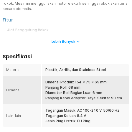
rokok. Mesin ini menggunakan motor elektrik sehingga rokok akan terisi
secara otomatis.
Fitur
Alat Penggulung Rokok
Alat linting rokok berguna untuk membuat rokok secara otomatis.
Lebih Banyak
Anda dapat menaruh tembakau sendiri ke dalam mesin dan mesin
ini akan secara otomatis mengisinya ke dalam kertas rokok yang
sudah Anda pasang sebelumnya.
Spesifikasi
Memiliki Pengaturan Kepadatan
Roller rokok ini memiliki pengaturan kepadatan tembakau sehingga
Material
Plastik, Akrilik, dan Stainless Steel
Anda dapat menentukan tingkat tebal tipisnya gulungan rokok
sesuai dengan selera. Anda pun akan memiliki lintingan rokok yang
lebih konsisten dari segi rasa dan bentuk.
Dimensi Produk: 154 x 75 x 65 mm
Panjang Roll: 68 mm
Membuat Rokok dengan Mudah
Dimensi
Diameter Roll Bagian Luar: 6 mm
Alat linting rokok ini mudah untuk digunakan. Anda cukup
Panjang Kabel Adaptor Daya: Sekitar 90 cm
meletakkan kertas rokok pada bar yang tersedia, kemudian tuang
tembakau pada wadah. Setelah itu, mesin akan otomatis mengisi
Tegangan Masuk: AC 100-240 V, 50/60 Hz
tembakau ke kertas rokok.
Lain-lain
Tegangan Keluar: 8.4 V
Desain Ringkas dan Portabel
Jenis Plug Listrik: EU Plug
Memiliki ukuran yang kompak sehingga mudah disimpan di
dalam tas maupun laci. Bobotnya yang ringan membuat alat linting