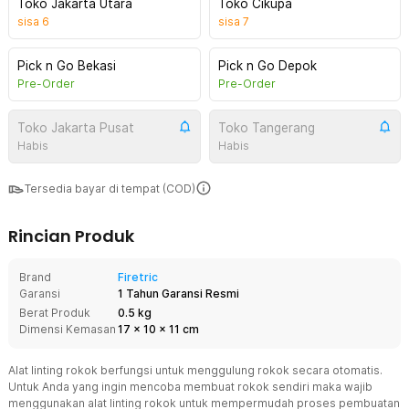
Toko Jakarta Utara
Toko Cikupa
sisa
6
sisa
7
Pick n Go Bekasi
Pick n Go Depok
Pre-Order
Pre-Order
Toko Jakarta Pusat
Toko Tangerang
Habis
Habis
Tersedia bayar di tempat (COD)
Rincian Produk
Brand
Firetric
Garansi
1 Tahun Garansi Resmi
Berat Produk
0.5 kg
Dimensi Kemasan
17
x
10
x
11
cm
Alat linting rokok berfungsi untuk menggulung rokok secara otomatis.
Untuk Anda yang ingin mencoba membuat rokok sendiri maka wajib
menggunakan alat linting rokok untuk mempermudah proses pembuatan