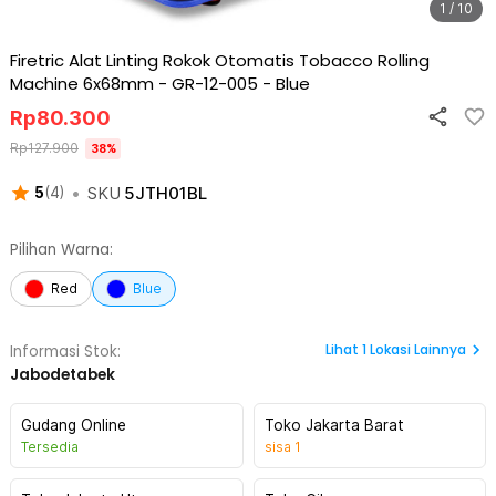
1 / 10
Firetric Alat Linting Rokok Otomatis Tobacco Rolling
Machine 6x68mm - GR-12-005
-
Blue
Rp
80.300
Rp
127.900
38
%
•
SKU
5JTH01BL
5
(
4
)
Pilihan Warna:
Red
Blue
Lihat
1
Lokasi Lainnya
Informasi Stok:
Jabodetabek
Gudang Online
Toko Jakarta Barat
Tersedia
sisa
1