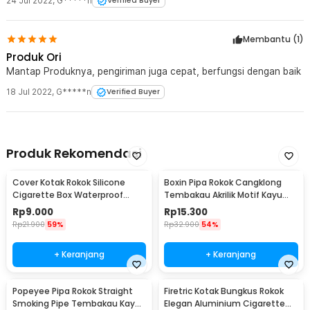
24 Jul 2022
,
G*****n
Verified Buyer
Membantu (
1
)
Produk Ori
Mantap Produknya, pengiriman juga cepat, berfungsi dengan baik
18 Jul 2022
,
G*****n
Verified Buyer
Produk Rekomendasi
Cover Kotak Rokok Silicone
Boxin Pipa Rokok Cangklong
Cigarette Box Waterproof
Tembakau Akrilik Motif Kayu
Keep Calm - JD-SH100
Tobacco Pipes - ZF808
Rp
9.000
Rp
15.300
Rp
21.900
59%
Rp
32.900
54%
+ Keranjang
+ Keranjang
Popeyee Pipa Rokok Straight
Firetric Kotak Bungkus Rokok
Smoking Pipe Tembakau Kayu
Elegan Aluminium Cigarette