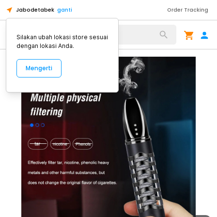
Jabodetabek
ganti
Order Tracking
Alat Kopi
Silakan ubah lokasi store sesuai
dengan lokasi Anda.
Mengerti