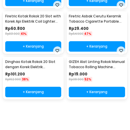
+ Keranjang
+ Keranjang
Firetric Kotak Rokok 20 Slot with
Firetric Asbak Cerutu Keramik
Korek Api Elektrik Coil Lighter
Tobacco Cigarette Portable
USB - JD-YH020
Ashtray - JL10
Rp
60.800
Rp
29.400
Rp
101.900
41%
Rp
54.900
47%
+ Keranjang
+ Keranjang
Dinghao Kotak Rokok 20 Slot
GIZEH Alat Linting Rokok Manual
dengan Korek Elektrik
Tobacco Rolling Machine
Pyrotechnic - DH-9010
8x70mm - HP-7
Rp
101.200
Rp
19.000
Rp
162.900
38%
Rp
38.900
52%
+ Keranjang
+ Keranjang
Beli Sekarang