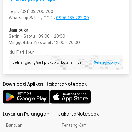
Telp
:
(021) 39 700 200
Whatsapp Sales / COD
:
0896 135 222 00
Jam buka:
Senin - Sabtu
:
09:00
-
20:00
Minggu/Libur Nasional
:
12:00
-
20:00
Idul Fitri
: libur
Selengkapnya
Beli langsung/self pickup di kota lainnya
Download Aplikasi JakartaNotebook
Layanan Pelanggan
JakartaNotebook
Bantuan
Tentang Kami