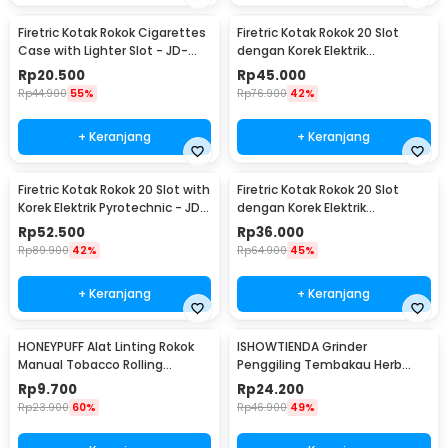
Firetric Kotak Rokok Cigarettes
Firetric Kotak Rokok 20 Slot
Case with Lighter Slot - JD-
dengan Korek Elektrik
YH001
Pyrotechnic - JD-YH048
Rp
20.500
Rp
45.000
Rp
44.900
55%
Rp
76.900
42%
+ Keranjang
+ Keranjang
Firetric Kotak Rokok 20 Slot with
Firetric Kotak Rokok 20 Slot
Korek Elektrik Pyrotechnic - JD-
dengan Korek Elektrik
YH051
Pyrotechnic - HD-KS-A6
Rp
52.500
Rp
36.000
Rp
89.900
42%
Rp
64.900
45%
+ Keranjang
+ Keranjang
HONEYPUFF Alat Linting Rokok
ISHOWTIENDA Grinder
Manual Tobacco Rolling
Penggiling Tembakau Herb
Machine 6-8x110mm - QQ001
Crusher Magnetic 3 Layer -
Rp
9.700
Rp
24.200
LST-24
Rp
23.900
60%
Rp
46.900
49%