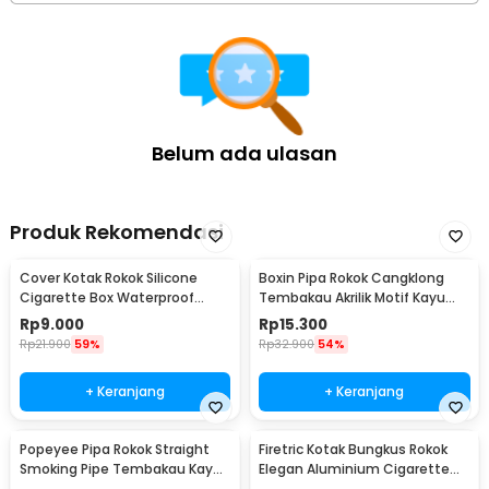
Belum ada ulasan
Produk Rekomendasi
Cover Kotak Rokok Silicone
Boxin Pipa Rokok Cangklong
Cigarette Box Waterproof
Tembakau Akrilik Motif Kayu
Keep Calm - JD-SH100
Tobacco Pipes - ZF808
Rp
9.000
Rp
15.300
Rp
21.900
59%
Rp
32.900
54%
+ Keranjang
+ Keranjang
Popeyee Pipa Rokok Straight
Firetric Kotak Bungkus Rokok
Smoking Pipe Tembakau Kayu
Elegan Aluminium Cigarette
Mahoni - WD-051
Case - JD-EH006