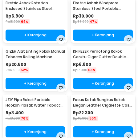
Firetric Asbak Rotation
Firetric Asbak Windproof
Enclosed Stainless Steel
Stainless Steel Portable
Portable Ashtray - JL32
Ashtray - JL38
Rp
6.900
Rp
30.000
Rp
18.900
64%
Rp
55.900
47%
+ Keranjang
+ Keranjang
GIZEH Alat Linting Rokok Manual
KNIFEZER Pemotong Rokok
Tobacco Rolling Machine
Cerutu Cigar Cutter Double
8x70mm - GU222
Blade - XJ-01
Rp
20.500
Rp
6.800
Rp
41.900
52%
Rp
17.900
63%
+ Keranjang
+ Keranjang
JZIY Pipa Rokok Portable
Focus Kotak Bungkus Rokok
Hookah Plastik Water Tobacco
Elegan Leather Cigarette Case
Smoking Pipe - JY-101
- JD-SH650
Rp
3.400
Rp
22.300
Rp
13.900
76%
Rp
43.900
50%
+ Keranjang
+ Keranjang