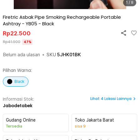
1 / 8
Firetric Asbak Pipe Smoking Rechargeable Portable
Ashtray - YB05
-
Black
Rp
22.500
Rp
41.900
47
%
Belum ada ulasan
•
SKU
5JHK01BK
Pilihan Warna:
Black
Lihat
4
Lokasi Lainnya
Informasi Stok:
Jabodetabek
Gudang Online
Toko Jakarta Barat
Tersedia
sisa
9