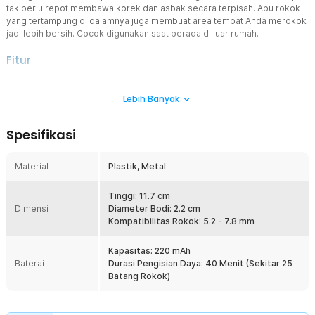
tak perlu repot membawa korek dan asbak secara terpisah. Abu rokok
yang tertampung di dalamnya juga membuat area tempat Anda merokok
jadi lebih bersih. Cocok digunakan saat berada di luar rumah.
Fitur
Abu Rokok Tak Berserakan
Lebih Banyak
Selain mencemari lingkungan dan mengotori pakaian, membuang
abu rokok sembarangan juga cenderung berbahaya. Itulah
sebabnya asbak portable sangat dibutuhkan untuk menampung abu
Spesifikasi
rokok guna menghindari membuang abu rokok sembarangan.
Korek dan Tempat Merokok
Material
Plastik, Metal
Sering kehilangan korek saat dibutuhkan? Tidak perlu pusing lagi
karena asbak rokok portable ini juga dapat berfungsi sebagai
pemantik dan tempat merokok. Anda bisa memasukkan rokok ke
Tinggi: 11.7 cm
Dimensi
dalamnya, nyalakan pemantik dengan sebuah tombol, lalu nikmati
Diameter Bodi: 2.2 cm
rokok kesukaan Anda.
Kompatibilitas Rokok: 5.2 - 7.8 mm
Ringkas dan Mudah Dibawa
Kapasitas: 220 mAh
Karena digunakan sebagai tempat merokok, sudah pasti asbak
Baterai
Durasi Pengisian Daya: 40 Menit (Sekitar 25
rokok portable ini dirancang dengan bentuk yang ringkas. Anda
Batang Rokok)
bisa memegangnya dengan jari layaknya rokok. Membawanya saat
bepergian juga bukan masalah besar. Cocok digunakan jika Anda
ingin menjaga kebersihan saat merokok di luar.