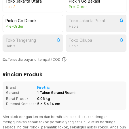
Toko Jakarta Utara
Pick n Go Bekasi
sisa
3
Pre-Order
Pick n Go Depok
Toko Jakarta Pusat
Pre-Order
Habis
Toko Tangerang
Toko Cikupa
Habis
Habis
Tersedia bayar di tempat (COD)
Rincian Produk
Brand
Firetric
Garansi
1 Tahun Garansi Resmi
Berat Produk
0.06 kg
Dimensi Kemasan
5
x
5
x
14
cm
Merokok dengan keren dan bersih kini bisa dilakukan dengan
menggunakan asbak rokok portable yang satu ini. Alat ini berfungsi
sebagai holder rokok, pemantik rokok, sekaligus asbak rokok. Anda pun