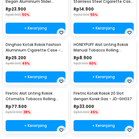
Elegan Aluminium Slider
Stainless Steel Cigarette Case
Cigarette Case - JD-EH960
- LC25
Rp
23.900
Rp
14.900
Rp
46.900
50%
Rp
32.900
55%
+ Keranjang
+ Keranjang
Dinghao Kotak Rokok Fashion
HONEYPUFF Alat Linting Rokok
Aluminium Cigarette Case -
Manual Tobacco Rolling
DH-7710
Machine 10 x 70mm - TN900
Rp
25.200
Rp
8.900
Rp
48.900
49%
Rp
21.900
60%
+ Keranjang
+ Keranjang
Firetric Alat Linting Rokok
Firetric Kotak Rokok 20 Slot
Otomatis Tobacco Rolling
dengan Korek Gas - JD-GH037
Machine 8x71mm - GR-12-005
Rp
77.500
Rp
33.000
Rp
123.900
38%
Rp
59.900
45%
+ Keranjang
+ Keranjang