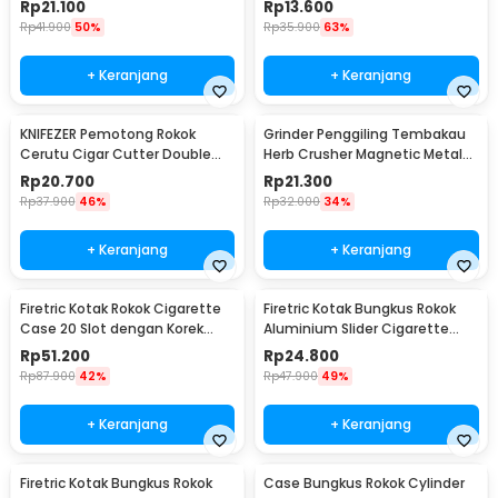
Rp
21.100
Rp
13.600
Rp
41.900
50%
Rp
35.900
63%
+ Keranjang
+ Keranjang
KNIFEZER Pemotong Rokok
Grinder Penggiling Tembakau
Cerutu Cigar Cutter Double
Herb Crusher Magnetic Metal
Blade - EC-50A
Mesh 4 Layer - LST-23
Rp
20.700
Rp
21.300
Rp
37.900
46%
Rp
32.000
34%
+ Keranjang
+ Keranjang
Firetric Kotak Rokok Cigarette
Firetric Kotak Bungkus Rokok
Case 20 Slot dengan Korek
Aluminium Slider Cigarette
Elektrik - JD-YH073
Case 20 Rokok - JD-EH007
Rp
51.200
Rp
24.800
Rp
87.900
42%
Rp
47.900
49%
+ Keranjang
+ Keranjang
Firetric Kotak Bungkus Rokok
Case Bungkus Rokok Cylinder