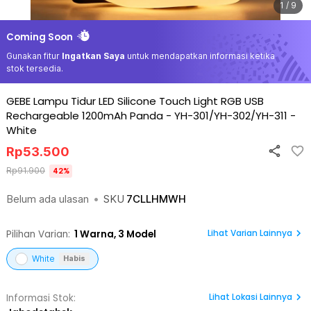
1 / 9
Coming Soon
Gunakan fitur
Ingatkan Saya
untuk mendapatkan informasi ketika
stok tersedia.
GEBE Lampu Tidur LED Silicone Touch Light RGB USB
Rechargeable 1200mAh Panda - YH-301/YH-302/YH-311
-
White
Rp
53.500
Rp
91.900
42
%
Belum ada ulasan
•
SKU
7CLLHMWH
Lihat Varian Lainnya
Pilihan Varian:
1
Warna,
3 Model
White
Habis
Lihat
Lokasi Lainnya
Informasi Stok: