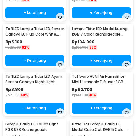
+ Keranjang
+ Keranjang
TaffLED Lampu Tidur LED Sensor
Lampu Tidur LED Model Kucing
Cahaya EU Plug Cool White
RGB 7 Color Rechargeable
0.5W 250V - L200
0.4W 5V 1200mAh - LJC-101
Rp
8.100
Rp
104.000
Rp
20.900
62%
Rp
166.900
38%
+ Keranjang
+ Keranjang
TaffLED Lampu Tidur LED Ayam
Taffware HUMI Air Humidifier
Sensor Cahaya Night Light
Mini Ultrasonic Diffuser RGB
Warm White 5W - GY01
500ml Remote - HUMI H14A
Rp
8.800
Rp
92.700
Rp
21.900
60%
Rp
143.900
36%
+ Keranjang
+ Keranjang
Lampu Tidur LED Touch Light
Little Cat Lampu Tidur LED
RGB USB Rechargeable
Model Cute Cat RGB 5 Color
1500mAh 5V 3W - F8-1
0.3W 4.5V - LJC-124