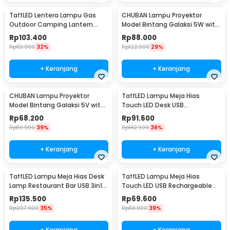
TaffLED Lentera Lampu Gas
CHUBAN Lampu Proyektor
Outdoor Camping Lantern
Model Bintang Galaksi 5W with
Lamp - BRS-55
Remote Control - HR-F3
Rp
103.400
Rp
88.000
Rp
151.900
32%
Rp
122.900
29%
+ Keranjang
+ Keranjang
CHUBAN Lampu Proyektor
TaffLED Lampu Meja Hias
Model Bintang Galaksi 5V with
Touch LED Desk USB
Remote Control - HR-F2
Rechargeable Tri Color 3W -
Rp
68.200
Rp
91.600
J420
Rp
110.900
39%
Rp
142.900
36%
+ Keranjang
+ Keranjang
TaffLED Lampu Meja Hias Desk
TaffLED Lampu Meja Hias
Lamp Restaurant Bar USB 3in1
Touch LED USB Rechargeable
Color - TW54
Tri Color 1W - BRF5
Rp
135.500
Rp
69.600
Rp
207.900
35%
Rp
113.900
39%
+ Keranjang
+ Keranjang