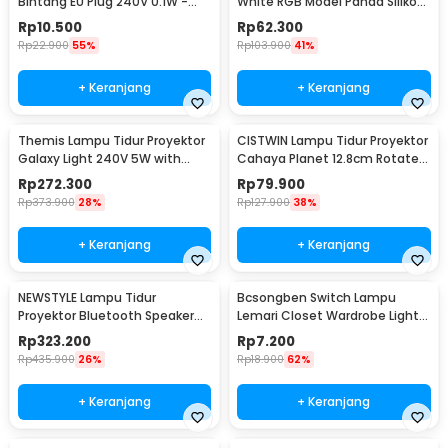
Bintang EU Plug 240V 0.1W -
White RGB Model Panda Silikon
EN-NL-8
Lamp 1.5W - ZH-121
Rp
10.500
Rp
62.300
Rp
22.900
55%
Rp
103.900
41%
+ Keranjang
+ Keranjang
Themis Lampu Tidur Proyektor
CISTWIN Lampu Tidur Proyektor
Galaxy Light 240V 5W with
Cahaya Planet 12.8cm Rotate
Remote Control - HR-A1
with 6 Film - PT-521
Rp
272.300
Rp
79.900
Rp
373.900
28%
Rp
127.900
38%
+ Keranjang
+ Keranjang
NEWSTYLE Lampu Tidur
Bcsongben Switch Lampu
Proyektor Bluetooth Speaker
Lemari Closet Wardrobe Light
220V with Remote - GX-334
Automatic Switch - YGKG1
Rp
323.200
Rp
7.200
Rp
435.900
26%
Rp
18.900
62%
+ Keranjang
+ Keranjang