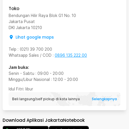
Toko
Bendungan Hilir Raya Blok G1 No. 10
Jakarta Pusat
DKI Jakarta
10210
Lihat google maps
Telp
:
(021) 39 700 200
Whatsapp Sales / COD
:
0896 135 222 00
Jam buka:
Senin - Sabtu
:
09:00
-
20:00
Minggu/Libur Nasional
:
12:00
-
20:00
Idul Fitri
: libur
Selengkapnya
Beli langsung/self pickup di kota lainnya
Download Aplikasi JakartaNotebook