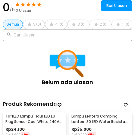
0
Beri Ulasan
/5
0
Ulasan
Semua
5
(
0
)
4
(
0
)
3
(
0
)
2
(
0
)
1
(
0
)
Cari Ulasan
Belum ada ulasan
Produk Rekomendasi
TaffLED Lampu Tidur LED EU
Lampu Lentera Camping
Plug Sensor Cool White 240V
Lantern 30 LED Water Resistant
0.5W - LXX3148
- GY18
Rp
24.100
Rp
35.000
Rp
46.900
49%
Rp
62.900
45%