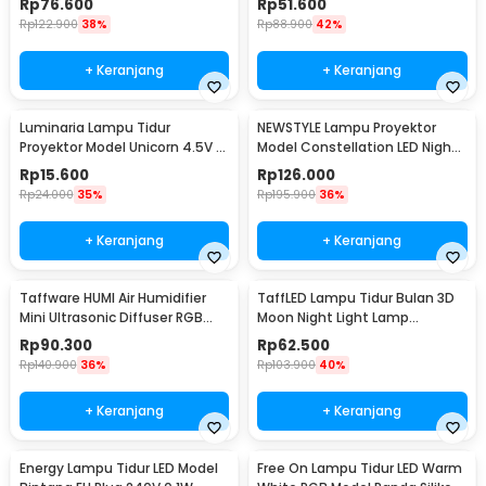
Rp
76.600
Rp
51.600
Rp
122.900
38%
Rp
88.900
42%
+ Keranjang
+ Keranjang
Luminaria Lampu Tidur
NEWSTYLE Lampu Proyektor
Proyektor Model Unicorn 4.5V -
Model Constellation LED Night
GP-ZS0
Light 3W 5V - NL-USB
Rp
15.600
Rp
126.000
Rp
24.000
35%
Rp
195.900
36%
+ Keranjang
+ Keranjang
Taffware HUMI Air Humidifier
TaffLED Lampu Tidur Bulan 3D
Mini Ultrasonic Diffuser RGB
Moon Night Light Lamp
500ml Remote - 2467
Rechargeable 12cm - ROX-05
Rp
90.300
Rp
62.500
Rp
140.900
36%
Rp
103.900
40%
+ Keranjang
+ Keranjang
Energy Lampu Tidur LED Model
Free On Lampu Tidur LED Warm