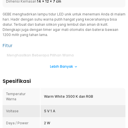
Dimensi Kemasan
14
x
12
x
7
cm
GEBE menghadirkan lampu tidur LED unik untuk menemani Anda di malam
hari. Hadir dengan suhu warna putih hangat yang kecerahannya bisa
diatur. Terbuat dari bahan silikon yang lembut dan aman di kulit.
Dilengkapi juga dengan timer agar mati otomatis dan baterai bawaan
1200 mAh yang tahan lama.
Fitur
Menghasilkan Beberapa Pilihan Warna
Lampu LED yang satu ini tidak hanya menawarkan satu lampu saja,
Lebih Banyak
namun menghasilkan beberapa pilihan warna seperti warm white,
merah, hijau, biru, dan gradasi warna RGB lainnya. Untuk mengganti
warna Anda cukup memukul bagian atas lampu.
Spesifikasi
Atur Timer Tidur Nyaman
Lampu telah dibekali fitur timer sehingga dapat mati secara
Temperatur
otomatis setelah 30 menit. Cahaya lampu akan menemani Anda saat
Warm White 3500 K dan RGB
Warna
menjelang tidur. Setelah 30 menit, tepatnya ketika Anda terlelap,
cahaya lampu akan mati. Selain hemat daya, minimnya cahaya di
Voltase
ruangan juga dapat meningkatkan kualitas tidur Anda.
5 V 1 A
Lampu Unik dan Lembut
Daya / Power
2 W
Dengan bentuknya yang unik dan imut, lampu tidur LED ini dapat