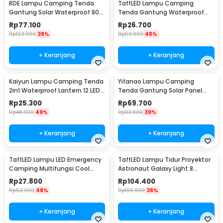
RDE Lampu Camping Tenda
TaffLED Lampu Camping
Gantung Solar Waterproof 800
Tenda Gantung Waterproof
Lumens 2400mAh - HS-V65
150 Lumens 800mAh - 511
Rp
77.100
Rp
26.700
Rp
123.900
38%
Rp
50.900
48%
+ Keranjang
+ Keranjang
Kaiyun Lampu Camping Tenda
Yifanao Lampu Camping
2in1 Waterproof Lantern 12 LED -
Tenda Gantung Solar Panel
9789
Waterproof IPX6 280W - G13
Rp
25.300
Rp
69.700
Rp
48.900
49%
Rp
113.900
39%
+ Keranjang
+ Keranjang
TaffLED Lampu LED Emergency
TaffLED Lampu Tidur Proyektor
Camping Multifungsi Cool
Astronaut Galaxy Light 8
White 10W 1200mAh - LB171
Colors 5W 240V - HD481
Rp
27.800
Rp
104.400
Rp
52.900
48%
Rp
166.900
38%
+ Keranjang
+ Keranjang