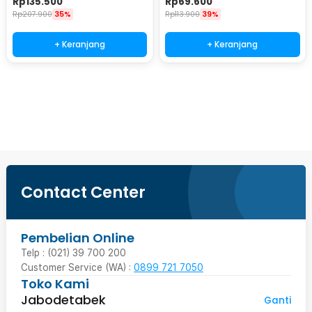
Rp
135.500
Rp
69.600
Rp
207.900
35%
Rp
113.900
39%
+ Keranjang
+ Keranjang
Beli Sekarang
Contact Center
Pembelian Online
Telp : (021) 39 700 200
Customer Service (WA) :
0899 721 7050
Toko Kami
Jabodetabek
Ganti