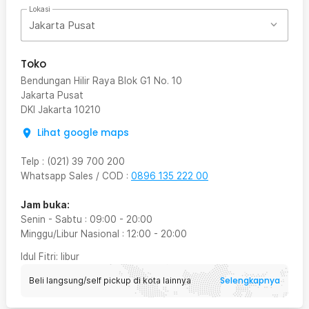
Lokasi
Jakarta Pusat
Toko
Bendungan Hilir Raya Blok G1 No. 10
Jakarta Pusat
DKI Jakarta
10210
Lihat google maps
Telp
:
(021) 39 700 200
Whatsapp Sales / COD
:
0896 135 222 00
Jam buka:
Senin - Sabtu
:
09:00
-
20:00
Minggu/Libur Nasional
:
12:00
-
20:00
Idul Fitri
: libur
Selengkapnya
Beli langsung/self pickup di kota lainnya