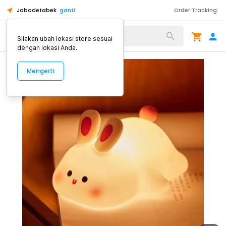
Jabodetabek
ganti
Order Tracking
Alat Kopi
Silakan ubah lokasi store sesuai
dengan lokasi Anda.
Mengerti