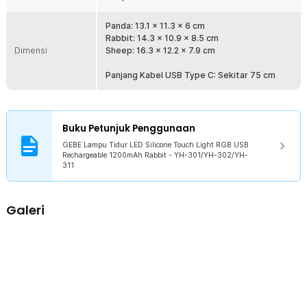
Berkat baterai berkapasitas 1200 mAh, lampu dapat menyala tanpa
kabel yang menjuntai. Jika dayanya habis, Anda hanya perlu
Panda: 13.1 x 11.3 x 6 cm
mengisi ulang dayanya menggunakan kabel USB selama 2-3 jam.
Rabbit: 14.3 x 10.9 x 8.5 cm
Dimensi
Sheep: 16.3 x 12.2 x 7.9 cm
Kelengkapan Produk
Panjang Kabel USB Type C: Sekitar 75 cm
Rincian yang Anda dapatkan untuk pembelian produk ini:
1 x GEBE Lampu Tidur LED Silicone Touch Light RGB USB
Rechargeable 1200mAh - YH-301/YH-302/YH-311
1 x Kabel USB Type C
Buku Petunjuk Penggunaan
GEBE Lampu Tidur LED Silicone Touch Light RGB USB
Rechargeable 1200mAh Rabbit - YH-301/YH-302/YH-
311
Galeri