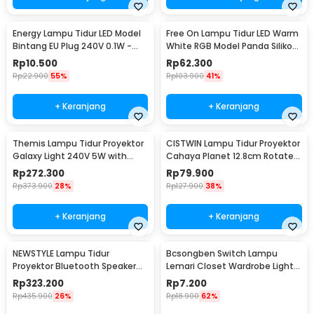
Energy Lampu Tidur LED Model
Free On Lampu Tidur LED Warm
Bintang EU Plug 240V 0.1W -
White RGB Model Panda Silikon
EN-NL-8
Lamp 1.5W - ZH-121
Rp
10.500
Rp
62.300
Rp
22.900
55%
Rp
103.900
41%
+ Keranjang
+ Keranjang
Themis Lampu Tidur Proyektor
CISTWIN Lampu Tidur Proyektor
Galaxy Light 240V 5W with
Cahaya Planet 12.8cm Rotate
Remote Control - HR-A1
with 6 Film - PT-521
Rp
272.300
Rp
79.900
Rp
373.900
28%
Rp
127.900
38%
+ Keranjang
+ Keranjang
NEWSTYLE Lampu Tidur
Bcsongben Switch Lampu
Proyektor Bluetooth Speaker
Lemari Closet Wardrobe Light
220V with Remote - GX-334
Automatic Switch - YGKG1
Rp
323.200
Rp
7.200
Rp
435.900
26%
Rp
18.900
62%