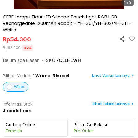
1 / 9
GEBE Lampu Tidur LED Silicone Touch Light RGB USB
Rechargeable 1200mAh Rabbit - YH-301/YH-302/YH-311
-
White
Rp
54.300
Rp
92.900
42
%
Belum ada ulasan
•
SKU
7CLLHLWH
Lihat Varian Lainnya
Pilihan Varian:
1
Warna,
3 Model
White
Lihat
Lokasi Lainnya
Informasi Stok:
Jabodetabek
Gudang Online
Pick n Go Bekasi
Tersedia
Pre-Order