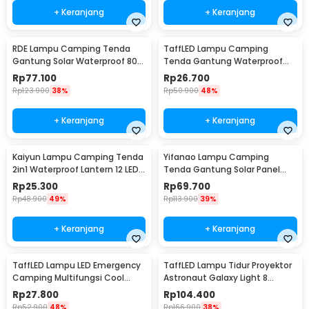
+ Keranjang
+ Keranjang
RDE Lampu Camping Tenda
TaffLED Lampu Camping
Gantung Solar Waterproof 800
Tenda Gantung Waterproof
Lumens 2400mAh - HS-V65
150 Lumens 800mAh - 511
Rp
77.100
Rp
26.700
Rp
123.900
38%
Rp
50.900
48%
+ Keranjang
+ Keranjang
Kaiyun Lampu Camping Tenda
Yifanao Lampu Camping
2in1 Waterproof Lantern 12 LED -
Tenda Gantung Solar Panel
9789
Waterproof IPX6 280W - G13
Rp
25.300
Rp
69.700
Rp
48.900
49%
Rp
113.900
39%
+ Keranjang
+ Keranjang
TaffLED Lampu LED Emergency
TaffLED Lampu Tidur Proyektor
Camping Multifungsi Cool
Astronaut Galaxy Light 8
White 10W 1200mAh - LB171
Colors 5W 240V - HD481
Rp
27.800
Rp
104.400
Rp
52.900
48%
Rp
166.900
38%