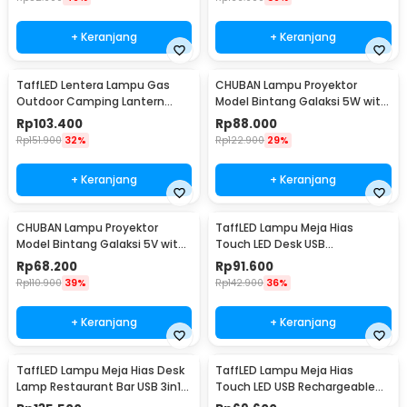
+ Keranjang
+ Keranjang
TaffLED Lentera Lampu Gas
CHUBAN Lampu Proyektor
Outdoor Camping Lantern
Model Bintang Galaksi 5W with
Lamp - BRS-55
Remote Control - HR-F3
Rp
103.400
Rp
88.000
Rp
151.900
32%
Rp
122.900
29%
+ Keranjang
+ Keranjang
CHUBAN Lampu Proyektor
TaffLED Lampu Meja Hias
Model Bintang Galaksi 5V with
Touch LED Desk USB
Remote Control - HR-F2
Rechargeable Tri Color 3W -
Rp
68.200
Rp
91.600
J420
Rp
110.900
39%
Rp
142.900
36%
+ Keranjang
+ Keranjang
TaffLED Lampu Meja Hias Desk
TaffLED Lampu Meja Hias
Lamp Restaurant Bar USB 3in1
Touch LED USB Rechargeable
Color - TW54
Tri Color 1W - BRF5