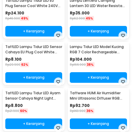
TaffLED Lampu Tidur LED EU
Lampu Lentera Camping
Plug Sensor Cool White 240V
Lantern 30 LED Water Resistant
0.5W - LXX3148
- GY18
Rp
24.100
Rp
35.000
Rp
46.900
49%
Rp
62.900
45%
+ Keranjang
+ Keranjang
TaffLED Lampu Tidur LED Sensor
Lampu Tidur LED Model Kucing
Cahaya EU Plug Cool White
RGB 7 Color Rechargeable
0.5W 250V - L200
0.4W 5V 1200mAh - LJC-101
Rp
8.100
Rp
104.000
Rp
20.900
62%
Rp
166.900
38%
+ Keranjang
+ Keranjang
TaffLED Lampu Tidur LED Ayam
Taffware HUMI Air Humidifier
Sensor Cahaya Night Light
Mini Ultrasonic Diffuser RGB
Warm White 5W - GY01
500ml Remote - HUMI H14A
Rp
8.800
Rp
92.700
Rp
21.900
60%
Rp
143.900
36%
+ Keranjang
+ Keranjang