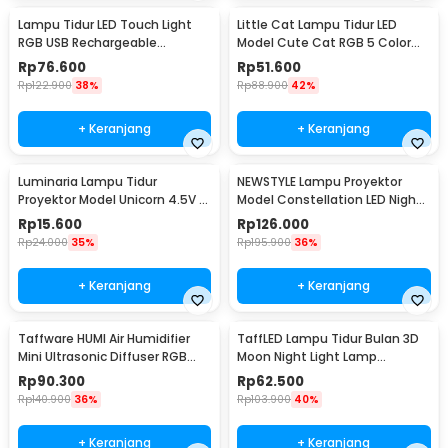
Lampu Tidur LED Touch Light
Little Cat Lampu Tidur LED
RGB USB Rechargeable
Model Cute Cat RGB 5 Color
1500mAh 5V 3W - F8-1
0.3W 4.5V - LJC-124
Rp
76.600
Rp
51.600
Rp
122.900
38%
Rp
88.900
42%
+ Keranjang
+ Keranjang
Luminaria Lampu Tidur
NEWSTYLE Lampu Proyektor
Proyektor Model Unicorn 4.5V -
Model Constellation LED Night
GP-ZS0
Light 3W 5V - NL-USB
Rp
15.600
Rp
126.000
Rp
24.000
35%
Rp
195.900
36%
+ Keranjang
+ Keranjang
Taffware HUMI Air Humidifier
TaffLED Lampu Tidur Bulan 3D
Mini Ultrasonic Diffuser RGB
Moon Night Light Lamp
500ml Remote - 2467
Rechargeable 12cm - ROX-05
Rp
90.300
Rp
62.500
Rp
140.900
36%
Rp
103.900
40%
+ Keranjang
+ Keranjang