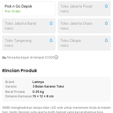
Pick n Go Depok
Toko Jakarta Pusat
Pre-Order
Habis
Toko Jakarta Barat
Toko Jakarta Utara
Habis
Habis
Toko Tangerang
Toko Cikupa
Habis
Habis
Tersedia bayar di tempat (COD)
Rincian Produk
Brand
Lainnya
Garansi
3 Bulan Garansi Toko
Berat Produk
0.35 kg
Dimensi Kemasan
15
x
12
x
8
cm
GEBE menghadirkan lampu tidur LED unik untuk menemani Anda di malam
hari. Hadir dengan suhu warna putih hangat yang kecerahannya bisa