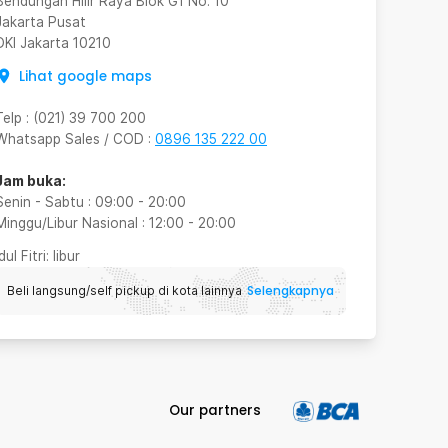
Bendungan Hilir Raya Blok G1 No. 10
Jakarta Pusat
DKI Jakarta
10210
Lihat google maps
Telp
:
(021) 39 700 200
Whatsapp Sales / COD
:
0896 135 222 00
Jam buka:
Senin - Sabtu
:
09:00
-
20:00
Minggu/Libur Nasional
:
12:00
-
20:00
Idul Fitri
: libur
Selengkapnya
Beli langsung/self pickup di kota lainnya
Our partners