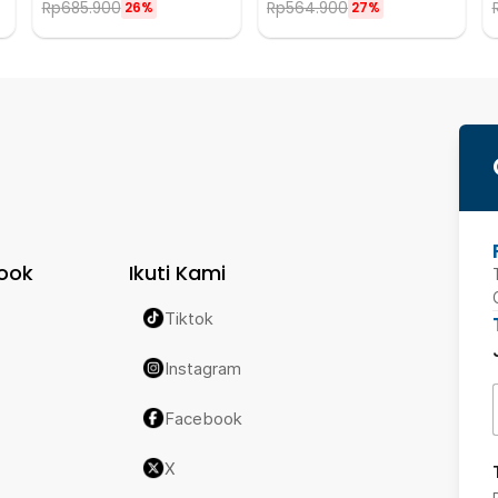
Rp
685.900
Rp
564.900
26%
27%
ook
Ikuti Kami
Tiktok
Instagram
Facebook
X