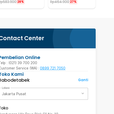
Rp
583.900
Rp
464.900
28%
27%
Contact Center
Pembelian Online
Telp : (021) 39 700 200
Customer Service (WA) :
0899 721 7050
Toko Kami
Jabodetabek
Ganti
Lokasi
Jakarta Pusat
Toko