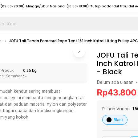
lat Kopi
umat (07:00 - 20:00), Sabtu - Minggu (08:00 - 20:00), Tutup pada Idul Fitri
Sele
k
JOFU Tali Tenda Paracord Rope Tent 1/8 Inch Katrol Lifting Pulley 4P
:00 - 20:00), Sabtu - Minggu/ Libur Nasional (08:00 - 17:00)
Selengkapnya
:00 - 20:00), Sabtu - Minggu/ Libur Nasional (08:00 - 17:00)
JOFU Tali T
Selengkapnya
Inch Katrol
 (09:00-20:00), Minggu/Libur Nasional (12:00-20:00), Tutup pada Idul Fitri
Sele
-
Black
 Produk
0.25 kg
 (09:00-20:00), Minggu/Libur Nasional (12:00-20:00), Tutup pada Idul Fitri
Sele
nsi Kemasan
: -
Belum ada ulasan
•
Rp
43.800
 mudah kendur sering membuat
tem pulley ini membantu mengencangkan tali
at dari paduan material nylon dan polyester
umat (07:00 - 20:00), Sabtu - Minggu (08:00 - 20:00), Tutup pada Idul Fitri
Sele
Pilihan Varian:
1
W
erbagai cuaca dan kondisi lingkungan.
ium yang kokoh.
:00 - 20:00), Sabtu - Minggu/ Libur Nasional (08:00 - 17:00)
Selengkapnya
Black
:00 - 20:00), Sabtu - Minggu/ Libur Nasional (08:00 - 17:00)
Selengkapnya