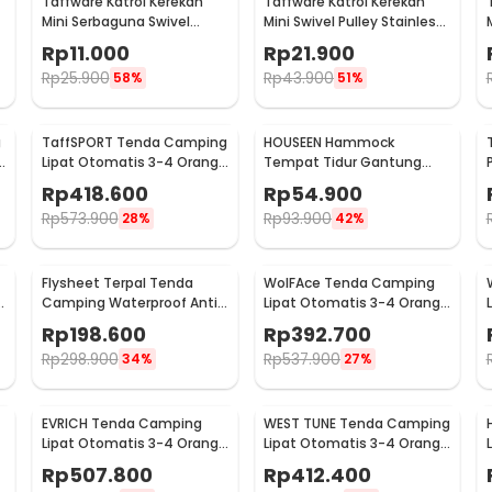
Taffware Katrol Kerekan
Taffware Katrol Kerekan
Mini Serbaguna Swivel
Mini Swivel Pulley Stainless
Pulley Stainless Steel M20
Double Wheel M20
Rp
11.000
Rp
21.900
Rp
25.900
Rp
43.900
58%
51%
g
TaffSPORT Tenda Camping
HOUSEEN Hammock
Lipat Otomatis 3-4 Orang
Tempat Tidur Gantung
Double Layer - SH-450
Canvas Anti Rollover -
Rp
418.600
Rp
54.900
JS427
Rp
573.900
Rp
93.900
28%
42%
Flysheet Terpal Tenda
WolFAce Tenda Camping
-
Camping Waterproof Anti
Lipat Otomatis 3-4 Orang
UV 3x3M - SF-010
Single Layer Waterproof -
Rp
198.600
Rp
392.700
SH-350
Rp
298.900
Rp
537.900
34%
27%
EVRICH Tenda Camping
WEST TUNE Tenda Camping
Lipat Otomatis 3-4 Orang
Lipat Otomatis 3-4 Orang
Single Layer Waterproof -
Double Layer - SH-500
Rp
507.800
Rp
412.400
SH-550