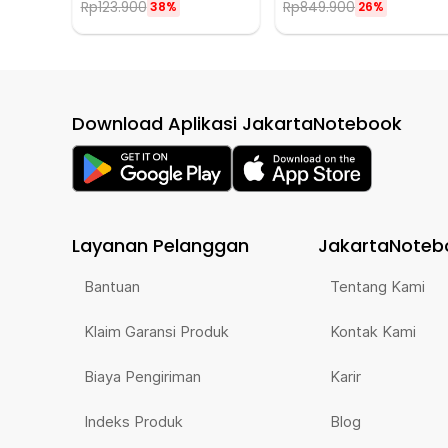
Rp
123.900
Rp
849.900
38%
26%
Download Aplikasi JakartaNotebook
Layanan Pelanggan
JakartaNoteb
Bantuan
Tentang Kami
Klaim Garansi Produk
Kontak Kami
Biaya Pengiriman
Karir
Indeks Produk
Blog