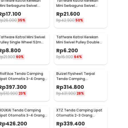
Taffware Katrol Kerekan
Taffware Katrol Kerekan
Mini Serbaguna Swivel
Mini Serbaguna Swivel
Pulley Stainless Steel M25
Pulley Stainless Steel M32
Rp
17.100
Rp
21.600
Rp
26.000
Rp
42.900
35%
50%
Taffware Katrol Mini Swivel
Taffware Katrol Kerekan
Pulley Single Wheel 52mm
Mini Swivel Pulley Double
- AL52
Wheel 36mm - RB36
Rp
8.800
Rp
6.200
Rp
21.900
Rp
16.900
60%
64%
WolFAce Tenda Camping
Buizel Flysheet Terpal
Lipat Otomatis 3-4 Orang
Tenda Camping
Single Layer Waterproof -
Waterproof Anti UV 5x3M -
Rp
397.300
Rp
314.800
SH-300
SF-015
Rp
510.900
Rp
431.900
23%
28%
HOUKAI Tenda Camping
XTZ Tenda Camping Lipat
Lipat Otomatis 3-4 Orang
Otomatis 2-3 Orang
Waterproof - SH-400
Double Layer Waterproof -
Rp
426.200
Rp
339.400
SH-020