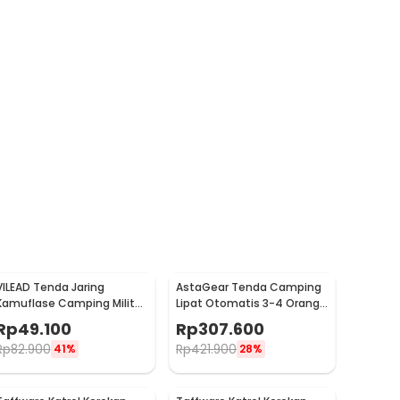
VILEAD Tenda Jaring
AstaGear Tenda Camping
Kamuflase Camping Militer
Lipat Otomatis 3-4 Orang
Camouflage Net 2x3M -
Single Layer - SH-100
Rp
49.100
Rp
307.600
SG023
Rp
82.900
Rp
421.900
41%
28%