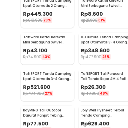
TaffSPORT Tenda Camping
Taffware Katrol Kerekan
Lipat Otomatis 2 Orang
Mini Serbaguna Swivel
Double Layer Waterproof -
Pulley Stainless Steel M15
Rp
445.300
Rp
8.600
SH-025
Rp
610.900
Rp
21.900
28%
61%
Taffware Katrol Kerekan
X-Culture Tenda Campin
Mini Serbaguna Swivel
Lipat Otomatis 3-4 Orang
Pulley Stainless Steel M50
Double Layer - SH-150
Rp
43.100
Rp
348.600
Rp
74.900
Rp
477.900
43%
28%
TaffSPORT Tenda Camping
TaffSPORT Tali Paracord
Lipat Otomatis 3-4 Orang
Tali Tenda Rope 4M 4 Roll 
Double Layer - SH-800
RY1A
Rp
521.600
Rp
26.300
Rp
704.900
Rp
49.900
27%
48%
RayMING Tali Outdoor
Joly Well Flysheet Terpal
Darurat Panjat Tebing
Tenda Camping
Survival Fire Rope 20M - RM-
Waterproof Anti UV
Rp
77.500
Rp
629.400
20
5.4x3.2M - SF-020