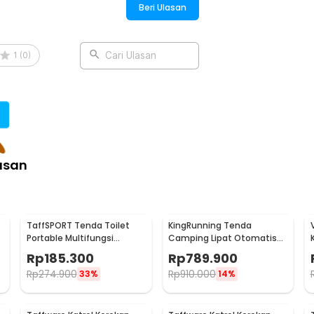
Beri Ulasan
:
rol Lifting Pulley - SH200
1
(
0
)
Cari Ulasan
asan
TaffSPORT Tenda Toilet
KingRunning Tenda
Portable Multifungsi
Camping Lipat Otomatis
Automatic Shower Tent -
3-4 Orang Single Layer - S-
Rp
185.300
Rp
789.900
ST-100
T414
Rp
274.900
Rp
910.000
33%
14%