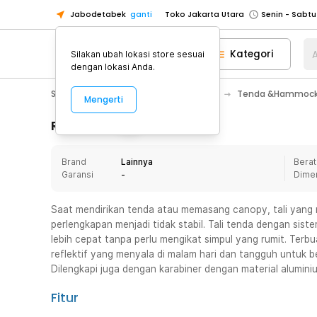
Jabodetabek
ganti
Toko Jakarta Utara
Toko Tangerang
Kategori
A
Silakan ubah lokasi store sesuai
Toko Cikupa
dengan lokasi Anda.
Pick n Go Jakarta Barat
Senin - J
Sport & Outdoor
Camping & Hiking
Tenda &Hammoc
Mengerti
Pick n Go Bekasi
Senin - Jumat (08
Pick n Go Depok
Senin - Jumat (08
Rincian Produk
Toko Jakarta Pusat
Senin - Sabtu
Brand
Lainnya
Berat
Toko Jakarta Barat
Senin - Sabtu
Garansi
-
Dime
Toko Jakarta Utara
Toko Tangerang
Saat mendirikan tenda atau memasang canopy, tali yang
perlengkapan menjadi tidak stabil. Tali tenda dengan sis
Toko Cikupa
lebih cepat tanpa perlu mengikat simpul yang rumit. Terbu
Pick n Go Jakarta Barat
Senin - J
reflektif yang menyala di malam hari dan tangguh untuk b
Dilengkapi juga dengan karabiner dengan material alumin
Pick n Go Bekasi
Senin - Jumat (08
Pick n Go Depok
Senin - Jumat (08
Fitur