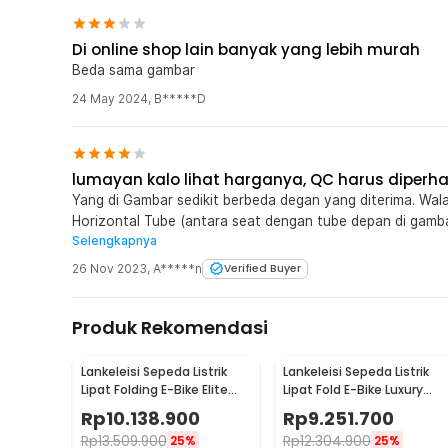
Peningkatan Unit Kontrol
Di online shop lain banyak yang lebih murah
Unit kontrol diperbaharui untuk sistem kontrol aliran list
digunakan motor akan semakin stabil dan efisien. Pemb
Beda sama gambar
unit kontrol yang baik.
24 May 2024
,
B*****D
lumayan kalo lihat harganya, QC harus diperha
Yang di Gambar sedikit berbeda degan yang diterima. 
Horizontal Tube (antara seat dengan tube depan di gambar
Selengkapnya
LURUS. Ada celah antara horizontal tube dengan tube mel
sehingga sedikit tersembunyi. Sensor pedal assist patah, s
26 Nov 2023
,
A*****n
Verified Buyer
olshop lain banyak dan lebih murah.
Produk Rekomendasi
Lankeleisi Sepeda Listrik
Lankeleisi Sepeda Listrik
Lipat Folding E-Bike Elite
Lipat Fold E-Bike Luxury
Vers 48V 10.4Ah - XT600
Edition 48V 10.4Ah - G660
Rp
10.138.900
Rp
9.251.700
Rp
13.509.900
Rp
12.304.900
25%
25%