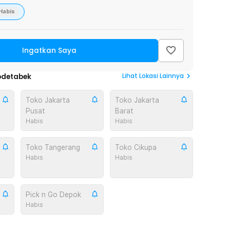
Habis
Ingatkan Saya
Lihat
Lokasi Lainnya
odetabek
Toko Jakarta
Toko Jakarta
Pusat
Barat
Habis
Habis
Toko Tangerang
Toko Cikupa
Habis
Habis
Pick n Go Depok
Habis