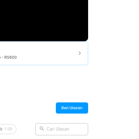
h - RS600
Beri Ulasan
1
(
0
)
Cari Ulasan