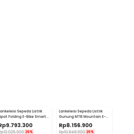
Lankeleisi Sepeda Listrik
Lankeleisi Sepeda Listrik
Lipat Folding E-Bike Smart
Gunung MTB Mountain E-
Deluxe 48V 10.4Ah - G650
Bike 48V 10Ah - MX3.8
Rp
9.793.300
Rp
8.156.900
Rp
13.025.900
Rp
10.848.900
25%
25%