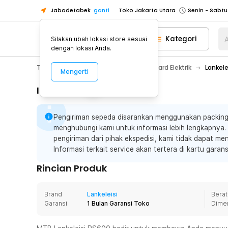
Jabodetabek
ganti
Toko Jakarta Utara
Toko Tangerang
Kategori
A
Silakan ubah lokasi store sesuai
Toko Cikupa
dengan lokasi Anda.
Pick n Go Jakarta Barat
Senin - J
Toys, Kids & Baby
Skuter & Skateboard Elektrik
Lankele
Mengerti
Pick n Go Bekasi
Senin - Jumat (08
Pick n Go Depok
Senin - Jumat (08
Informasi Penting
Toko Jakarta Pusat
Senin - Sabtu
Pengiriman sepeda disarankan menggunakan packing 
Toko Jakarta Barat
Senin - Sabtu
menghubungi kami untuk informasi lebih lengkapnya. J
Toko Jakarta Utara
pengiriman dari pihak ekspedisi, kami tidak dapat men
Toko Tangerang
Informasi terkait service akan tertera di kartu gara
Toko Cikupa
Rincian Produk
Pick n Go Jakarta Barat
Senin - J
Pick n Go Bekasi
Senin - Jumat (08
Brand
Lankeleisi
Berat
Garansi
1 Bulan Garansi Toko
Dime
Pick n Go Depok
Senin - Jumat (08