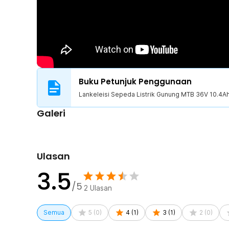
Buku Petunjuk Penggunaan
Lankeleisi Sepeda Listrik Gunung MTB 36V 10.4A
Galeri
Ulasan
3.5
/5
2
Ulasan
Semua
5
(
0
)
4
(
1
)
3
(
1
)
2
(
0
)