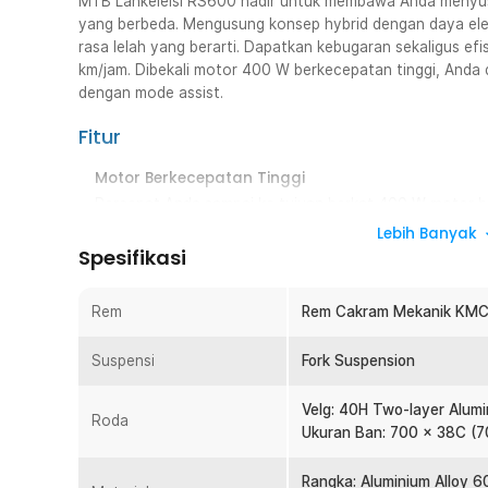
MTB Lankeleisi RS600 hadir untuk membawa Anda menyusu
yang berbeda. Mengusung konsep hybrid dengan daya elek
rasa lelah yang berarti. Dapatkan kebugaran sekaligus e
km/jam. Dibekali motor 400 W berkecepatan tinggi, Anda 
dengan mode assist.
Fitur
Motor Berkecepatan Tinggi
Percepat Anda sampai ke tujuan berkat 400 W motor be
membuat sepeda listrik gunung ini mampu melaju hingg
Lebih Banyak
tempuh hingga 50 km. Bahkan dengan mode assist, And
Spesifikasi
Rem
Rem Cakram Mekanik KMC
Suspensi
Fork Suspension
Velg: 40H Two-layer Alumi
Roda
Ukuran Ban: 700 x 38C (
Rangka: Aluminium Alloy 6