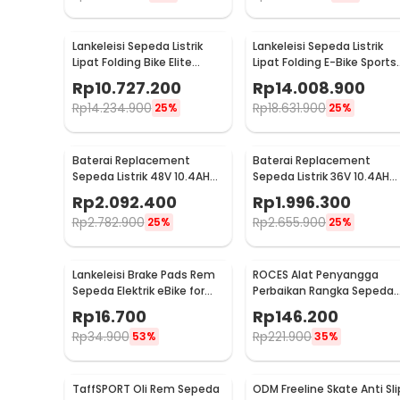
Lankeleisi Sepeda Listrik
Lankeleisi Sepeda Listrik
Lipat Folding Bike Elite
Lipat Folding E-Bike Sports
Version 48V 10.4Ah - XT750
Version 48V 10Ah - XT750
Rp
10.727.200
Rp
14.008.900
Rp
14.234.900
Rp
18.631.900
25%
25%
Baterai Replacement
Baterai Replacement
Sepeda Listrik 48V 10.4AH
Sepeda Listrik 36V 10.4AH
for Lankeleisi T8 Elite
for Lankeleisi New RS600
Rp
2.092.400
Rp
1.996.300
Rp
2.782.900
Rp
2.655.900
25%
25%
Lankeleisi Brake Pads Rem
ROCES Alat Penyangga
Sepeda Elektrik eBike for
Perbaikan Rangka Sepeda
Lankeleisi
Bicycle Repair Frame Kit -
Rp
16.700
Rp
146.200
MT45
Rp
34.900
Rp
221.900
53%
35%
Roda Unggulan Anti Slip
Roda anti slip berukuran 700 x 38C hadir untuk menjag
TaffSPORT Oli Rem Sepeda
ODM Freeline Skate Anti Sli