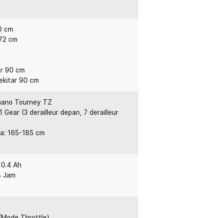
0 cm
172 cm
ar 90 cm
Sekitar 90 cm
imano Tourney TZ
Gear (3 derailleur depan, 7 derailleur
a: 165-185 cm
10.4 Ah
8 Jam
(Mode Throttle)