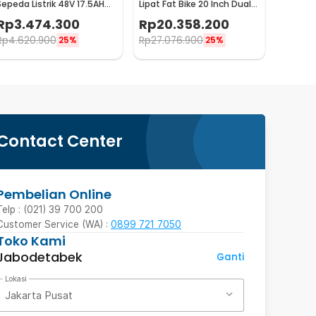
Sepeda Listrik 48V 17.5AH
Lipat Fat Bike 20 Inch Dual
for Lankeleisi X3000Plus
Motor 48V 20Ah - X3000
Rp
3.474.300
Rp
20.358.200
MAX
Rp
4.620.900
Rp
27.076.900
25%
25%
Contact Center
Pembelian Online
Telp : (021) 39 700 200
Customer Service (WA) :
0899 721 7050
Toko Kami
Jabodetabek
Ganti
Lokasi
Jakarta Pusat