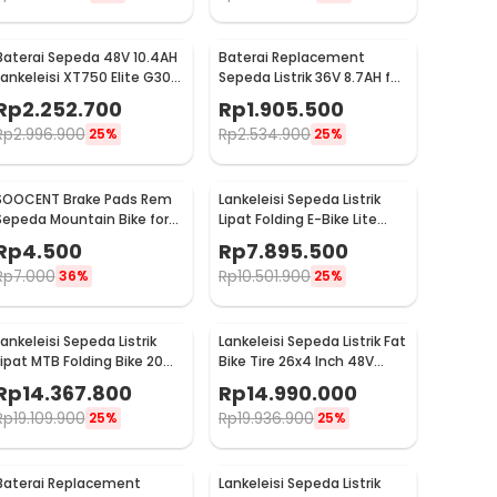
Baterai Sepeda 48V 10.4AH
Baterai Replacement
Lankeleisi XT750 Elite G300
Sepeda Listrik 36V 8.7AH for
New X2000 G660
Lankeleisi G100 - SDK114
Rp
2.252.700
Rp
1.905.500
Rp
2.996.900
Rp
2.534.900
25%
25%
SOOCENT Brake Pads Rem
Lankeleisi Sepeda Listrik
Sepeda Mountain Bike for
Lipat Folding E-Bike Lite
Shimano BB5 - SZ911
Edition 48V 8.7Ah - G660
Rp
4.500
Rp
7.895.500
Rp
7.000
Rp
10.501.900
36%
25%
Lankeleisi Sepeda Listrik
Lankeleisi Sepeda Listrik Fat
Lipat MTB Folding Bike 20
Bike Tire 26x4 Inch 48V
Inch 48V 17.5Ah - X3000
20Ah with Saddle - MG600
Rp
14.367.800
Rp
14.990.000
Plus
Plus
Rp
19.109.900
Rp
19.936.900
25%
25%
Baterai Replacement
Lankeleisi Sepeda Listrik