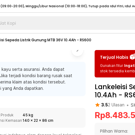
lat Kopi
umat (07:00 - 20:00), Sabtu - Minggu (08:00 - 20:00), Tutup pada Idul Fitri
Sele
isi Sepeda Listrik Gunung MTB 36V 10.4Ah - RS600
:00 - 20:00), Sabtu - Minggu/ Libur Nasional (08:00 - 17:00)
Selengkapnya
:00 - 20:00), Sabtu - Minggu/ Libur Nasional (08:00 - 17:00)
Selengkapnya
Terjual Habis
 (09:00-20:00), Minggu/Libur Nasional (12:00-20:00), Tutup pada Idul Fitri
Sele
Gunakan fitur
Ingat
kayu serta asuransi. Anda dapat
 (09:00-20:00), Minggu/Libur Nasional (12:00-20:00), Tutup pada Idul Fitri
Sele
stok tersedia kemba
ika terjadi kondisi barang rusak saat
erima klaim atas kondisi tersebut.
Lankeleisi 
nsi yang Anda dapatkan.
10.4Ah - RS
•
S
3.5
2
Ulasan
umat (07:00 - 20:00), Sabtu - Minggu (08:00 - 20:00), Tutup pada Idul Fitri
Sele
Rp
8.483.
:00 - 20:00), Sabtu - Minggu/ Libur Nasional (08:00 - 17:00)
Selengkapnya
 Produk
45 kg
nsi Kemasan
140
x
22
x
86
cm
:00 - 20:00), Sabtu - Minggu/ Libur Nasional (08:00 - 17:00)
Selengkapnya
Pilihan Warna: