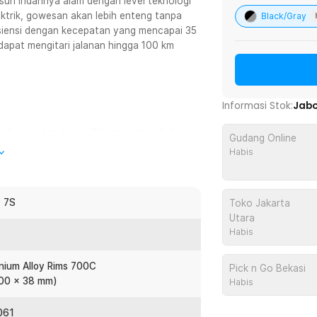
ri indahnya alam dengan level teknologi
trik, gowesan akan lebih enteng tanpa
Black/Gray
fisiensi dengan kecepatan yang mencapai 35
dapat mengitari jalanan hingga 100 km
Informasi Stok:
Jab
rkecepatan tinggi. Kekuatan tersebut
Gudang Online
a kecepatan 35 km per jam dengan jarak
Habis
a dapat menempuh jarak hingga 100 km.
 7S
Toko Jakarta
Utara
Habis
nium Alloy Rims 700C
Pick n Go Bekasi
700 x 38 mm)
Habis
061