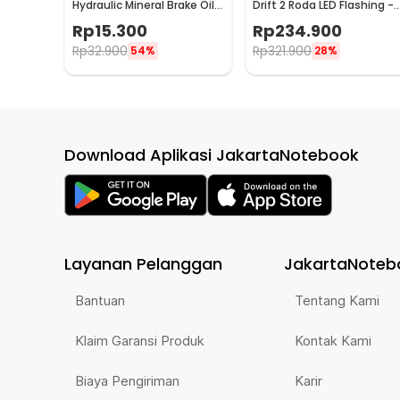
Dibekali velg aluminium alloy super kuat dengan bobot
Hydraulic Mineral Brake Oil
Drift 2 Roda LED Flashing -
60ml for Shimano - DT01
XK-SK0004
menemani Anda melibas seluruh kondisi medan.
Rp
15.300
Rp
234.900
Rp
32.900
Rp
321.900
54%
28%
Download Aplikasi JakartaNotebook
Layanan Pelanggan
JakartaNoteb
Bantuan
Tentang Kami
Klaim Garansi Produk
Kontak Kami
Biaya Pengiriman
Karir