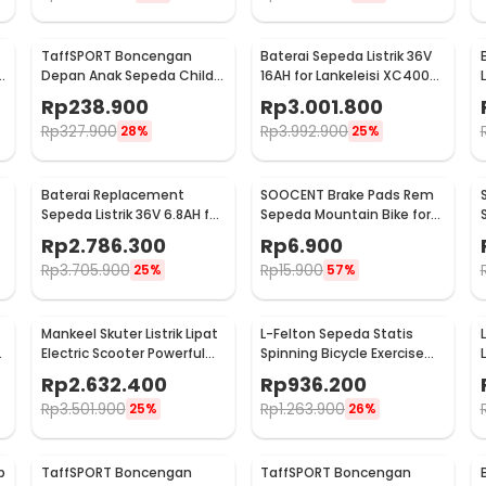
TaffSPORT Boncengan
Baterai Sepeda Listrik 36V
Depan Anak Sepeda Child
16AH for Lankeleisi XC4000
Safety Front Seat - Z1
New Model - LN-J1-10S5P
Rp
238.900
Rp
3.001.800
Rp
327.900
Rp
3.992.900
28%
25%
Baterai Replacement
SOOCENT Brake Pads Rem
Sepeda Listrik 36V 6.8AH for
Sepeda Mountain Bike for
Lankeleisi S600
Shimano M445 M355 M395
Rp
2.786.300
Rp
6.900
- SZ911
Rp
3.705.900
Rp
15.900
25%
57%
Mankeel Skuter Listrik Lipat
L-Felton Sepeda Statis
Electric Scooter Powerful
Spinning Bicycle Exercise
6.6 AH 8.5 Inch - M187
Indoor Gym Bike - LF110
Rp
2.632.400
Rp
936.200
Rp
3.501.900
Rp
1.263.900
25%
26%
a kestabilan di area bergelombang.
p
TaffSPORT Boncengan
TaffSPORT Boncengan