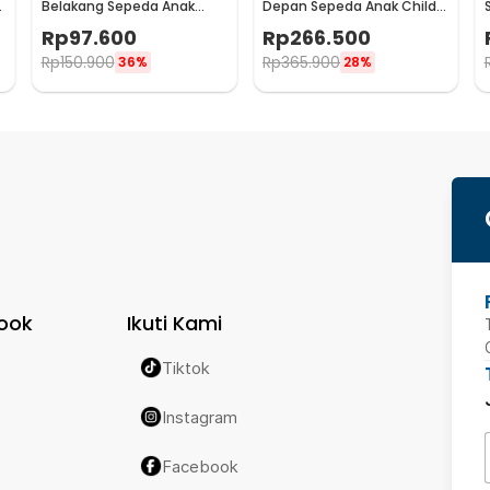
 yang ringan. Paduan keduanya siap
Belakang Sepeda Anak
Depan Sepeda Anak Child
Child Safety Back Seat - Y11
Front Seat with Pedal - Z7
Rp
97.600
Rp
266.500
Rp
150.900
Rp
365.900
36%
28%
ook
Ikuti Kami
Tiktok
Instagram
Facebook