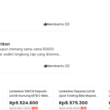
rik yang lebih baik. Daya listrik yang
orosan baterai tak akan terjadi dengan
Membantu (
0
)
tikan
Walaupun memang sama-sama RS600.
 sedikit lengkung tapi yang diterima
intang. Dan juga Controler sudah di bawah
ehingga harus beli lagi pedal assist nya- di
Membantu (
2
)
Lankeleisi XINCHI Sepeda
Lankeleisi Sepeda Listrik
Listrik Gunung MTB E-Bike
Lipat Folding Bike Moped
48V 10.4AH - T8
36V 8.7AH - G100
Rp
9.524.600
Rp
8.575.300
Rp
12.667.900
Rp
11.405.900
25%
25%