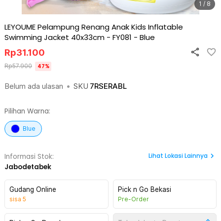
1 / 8
LEYOUME Pelampung Renang Anak Kids Inflatable
Swimming Jacket 40x33cm - FY081
-
Blue
Rp
31.100
Rp
57.900
47
%
Belum ada ulasan
•
SKU
7RSERABL
Pilihan Warna:
Blue
Lihat
Lokasi Lainnya
Informasi Stok:
Jabodetabek
Gudang Online
Pick n Go Bekasi
sisa
5
Pre-Order