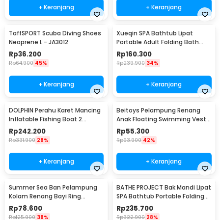
+ Keranjang
+ Keranjang
TaffSPORT Scuba Diving Shoes
Xueqin SPA Bathtub Lipat
Neoprene L - JA3012
Portable Adult Folding Bath
65x70 cm - 18401
Rp
36.200
Rp
160.300
Rp
64.900
45%
Rp
239.900
34%
+ Keranjang
+ Keranjang
DOLPHIN Perahu Karet Mancing
Beitoys Pelampung Renang
Inflatable Fishing Boat 2
Anak Floating Swimming Vest -
Person - XC713
HW160
Rp
242.200
Rp
55.300
Rp
331.900
28%
Rp
93.900
42%
+ Keranjang
+ Keranjang
Summer Sea Ban Pelampung
BATHE PROJECT Bak Mandi Lipat
Kolam Renang Bayi Ring
SPA Bathtub Portable Folding
Floating with Canopy - M-1
Adult Bath - 18402
Rp
78.600
Rp
235.700
Rp
125.900
38%
Rp
322.900
28%