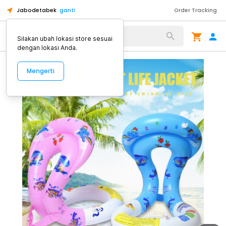
Jabodetabek
ganti
Order Tracking
Alat Kopi
Silakan ubah lokasi store sesuai
dengan lokasi Anda.
Mengerti