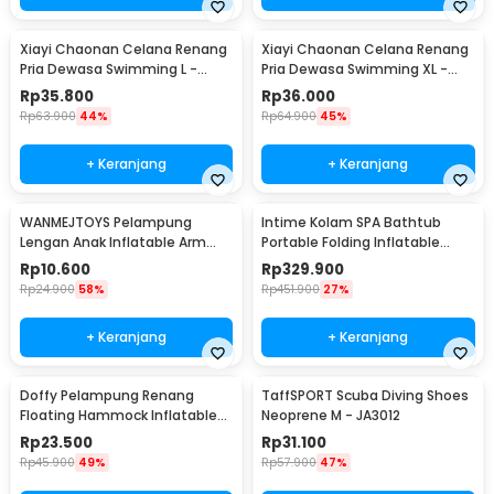
Xiayi Chaonan Celana Renang
Xiayi Chaonan Celana Renang
Pria Dewasa Swimming L -
Pria Dewasa Swimming XL -
1706-1
1706-1
Rp
35.800
Rp
36.000
Rp
63.900
44%
Rp
64.900
45%
+ Keranjang
+ Keranjang
WANMEJTOYS Pelampung
Intime Kolam SPA Bathtub
Lengan Anak Inflatable Arm
Portable Folding Inflatable
Band Rolls Up 1 Pair - SX001
160x84x64cm - YT-038B
Rp
10.600
Rp
329.900
Rp
24.900
58%
Rp
451.900
27%
+ Keranjang
+ Keranjang
Doffy Pelampung Renang
TaffSPORT Scuba Diving Shoes
Floating Hammock Inflatable
Neoprene M - JA3012
Water Bed - FDJ21
Rp
23.500
Rp
31.100
Rp
45.900
49%
Rp
57.900
47%