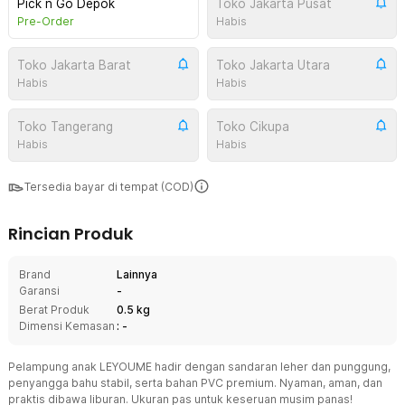
Pick n Go Depok
Toko Jakarta Pusat
Pre-Order
Habis
Toko Jakarta Barat
Toko Jakarta Utara
Habis
Habis
Toko Tangerang
Toko Cikupa
Habis
Habis
Tersedia bayar di tempat (COD)
Rincian Produk
Brand
Lainnya
Garansi
-
Berat Produk
0.5 kg
Dimensi Kemasan
: -
Pelampung anak LEYOUME hadir dengan sandaran leher dan punggung,
penyangga bahu stabil, serta bahan PVC premium. Nyaman, aman, dan
praktis dibawa liburan. Ukuran pas untuk keseruan musim panas!