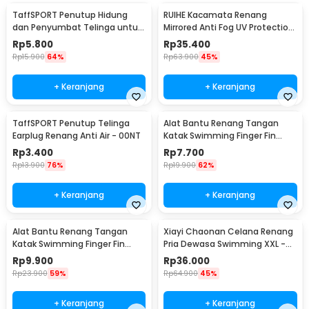
TaffSPORT Penutup Hidung
RUIHE Kacamata Renang
dan Penyumbat Telinga untuk
Mirrored Anti Fog UV Protection
Renang Silikon - WFW051
Silikon - RH6100
Rp
5.800
Rp
35.400
Rp
15.900
64%
Rp
63.900
45%
+ Keranjang
+ Keranjang
TaffSPORT Penutup Telinga
Alat Bantu Renang Tangan
Earplug Renang Anti Air - 00NT
Katak Swimming Finger Fin
Silicone Size M - HW700
Rp
3.400
Rp
7.700
Rp
13.900
76%
Rp
19.900
62%
+ Keranjang
+ Keranjang
Alat Bantu Renang Tangan
Xiayi Chaonan Celana Renang
Katak Swimming Finger Fin
Pria Dewasa Swimming XXL -
Silicone Size L - HW700
1706-1
Rp
9.900
Rp
36.000
Rp
23.900
59%
Rp
64.900
45%
+ Keranjang
+ Keranjang