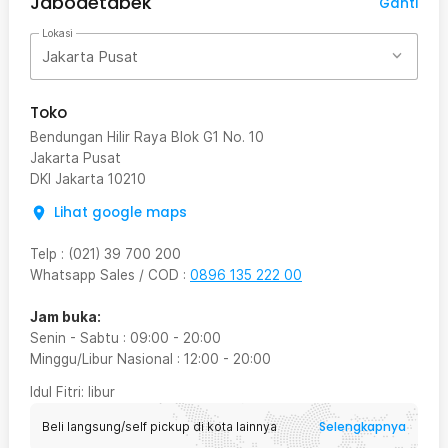
Jabodetabek
Ganti
Lokasi
Jakarta Pusat
Toko
Bendungan Hilir Raya Blok G1 No. 10
Jakarta Pusat
DKI Jakarta
10210
Lihat google maps
Telp
:
(021) 39 700 200
Whatsapp Sales / COD
:
0896 135 222 00
Jam buka:
Senin - Sabtu
:
09:00
-
20:00
Minggu/Libur Nasional
:
12:00
-
20:00
Idul Fitri
: libur
Selengkapnya
Beli langsung/self pickup di kota lainnya