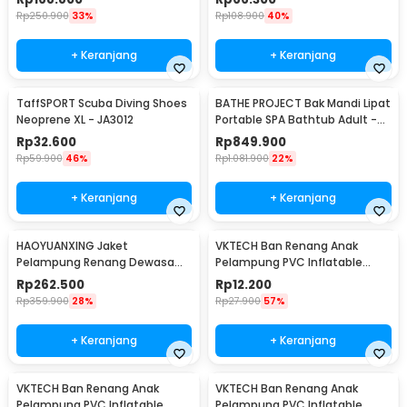
Rp
250.900
33%
Rp
108.900
40%
+ Keranjang
+ Keranjang
TaffSPORT Scuba Diving Shoes
BATHE PROJECT Bak Mandi Lipat
Neoprene XL - JA3012
Portable SPA Bathtub Adult -
KY-18
Rp
32.600
Rp
849.900
Rp
59.900
46%
Rp
1.081.900
22%
+ Keranjang
+ Keranjang
HAOYUANXING Jaket
VKTECH Ban Renang Anak
Pelampung Renang Dewasa
Pelampung PVC Inflatable
Life Jacket Water Sport Vest M
Swimming Ring 60cm - V03
Rp
262.500
Rp
12.200
- JR-38
Rp
359.900
28%
Rp
27.900
57%
+ Keranjang
+ Keranjang
VKTECH Ban Renang Anak
VKTECH Ban Renang Anak
Pelampung PVC Inflatable
Pelampung PVC Inflatable