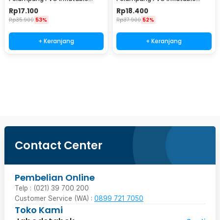
Swimming Ring 80cm - V03
Swimming Ring 70cm - V03
Rp
17.100
Rp
18.400
Rp
35.900
53%
Rp
37.900
52%
+ Keranjang
+ Keranjang
Beli Sekarang
Contact Center
Pembelian Online
Telp : (021) 39 700 200
Customer Service (WA) :
0899 721 7050
Toko Kami