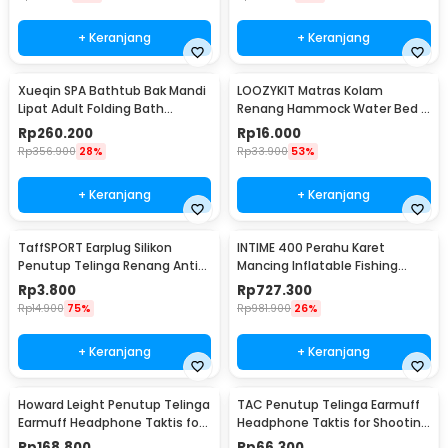
+ Keranjang
+ Keranjang
Xueqin SPA Bathtub Bak Mandi
LOOZYKIT Matras Kolam
Lipat Adult Folding Bath
Renang Hammock Water Bed -
120x58x48cm - 18403
L002
Rp
260.200
Rp
16.000
Rp
356.900
28%
Rp
33.900
53%
+ Keranjang
+ Keranjang
TaffSPORT Earplug Silikon
INTIME 400 Perahu Karet
Penutup Telinga Renang Anti
Mancing Inflatable Fishing
Air - TN01
Boat 4 Person - YT-099
Rp
3.800
Rp
727.300
Rp
14.900
75%
Rp
981.900
26%
+ Keranjang
+ Keranjang
Howard Leight Penutup Telinga
TAC Penutup Telinga Earmuff
Earmuff Headphone Taktis for
Headphone Taktis for Shooting
Shooting - R-01526
- TAC36
Rp
168.800
Rp
66.300