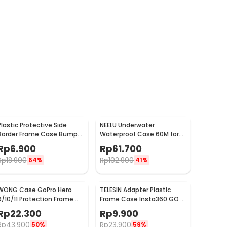
Plastic Protective Side
NEELU Underwater
Border Frame Case Bumper
Waterproof Case 60M for
GoPro Hero 3/3+/4 - GP04
GoPro Hero 8 - GP-08
Rp
6.900
Rp
61.700
Rp
18.900
Rp
102.900
64%
41%
WONG Case GoPro Hero
TELESIN Adapter Plastic
9/10/11 Protection Frame
Frame Case Insta360 GO 3
with Cold Shoe - W-G9
Pelindung Kamera Aksi - IS-
Rp
22.300
Rp
9.900
CFR-003
Rp
43.900
Rp
23.900
50%
59%