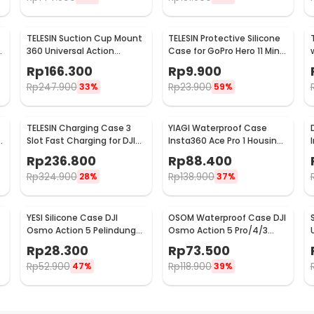
TELESIN Suction Cup Mount
TELESIN Protective Silicone
360 Universal Action
Case for GoPro Hero 11 Mini
Camera for GoPro Xiaomi -
- SPS-001
Rp
166.300
Rp
9.900
TE-SUC-012
Rp
247.900
Rp
23.900
33%
59%
TELESIN Charging Case 3
YIAGI Waterproof Case
Slot Fast Charging for DJI
Insta360 Ace Pro 1 Housing
Osmo Action 3/4 - S0-
Kamera Anti Air 60M - YG-
Rp
236.800
Rp
88.400
BCG-02-TDJ
36
Rp
324.900
Rp
138.900
28%
37%
YESI Silicone Case DJI
OSOM Waterproof Case DJI
Osmo Action 5 Pelindung
Osmo Action 5 Pro/4/3
Kamera Silikon - YS-5
Housing Kamera 60M -
Rp
28.300
Rp
73.500
OS009
Rp
52.900
Rp
118.900
47%
39%