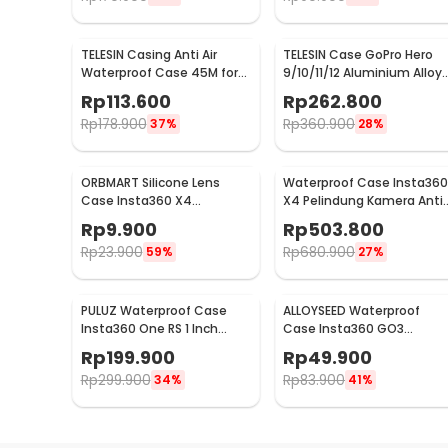
TELESIN Casing Anti Air
TELESIN Case GoPro Hero
Waterproof Case 45M for
9/10/11/12 Aluminium Alloy
GoPro Hero 12/11/10/9 - GP-
Protective Housing - GP-
Rp
113.600
Rp
262.800
WTP-905
FMS-G11-TZ
Rp
178.900
Rp
360.900
37%
28%
ORBMART Silicone Lens
Waterproof Case Insta360
Case Insta360 X4
X4 Pelindung Kamera Anti
Pelindung Lensa Kamera
Air - P50
Rp
9.900
Rp
503.800
Silikon - E2181
Rp
23.900
Rp
680.900
59%
27%
PULUZ Waterproof Case
ALLOYSEED Waterproof
Insta360 One RS 1 Inch
Case Insta360 GO3
Housing Kamera Anti Air -
Housing Kamera Anti Air -
Rp
199.900
Rp
49.900
PL-361
AL3
Rp
299.900
Rp
83.900
34%
41%