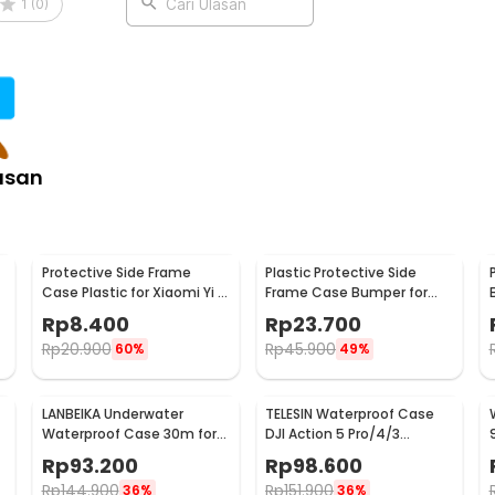
aikan penggunaan sesuai kebutuhan
1
(
0
)
Cari Ulasan
 video profesional.
:
lindung Kamera Aksi - MT-X5
asan
Protective Side Frame
Plastic Protective Side
Case Plastic for Xiaomi Yi 2
Frame Case Bumper for
4K/Lite/Discovery - A224
GoPro Hero 5/6/7 - XTG341
Rp
8.400
Rp
23.700
Rp
20.900
Rp
45.900
60%
49%
LANBEIKA Underwater
TELESIN Waterproof Case
Waterproof Case 30m for
DJI Action 5 Pro/4/3
SJCAM C100
Housing Kamera Anti Air -
Rp
93.200
Rp
98.600
OA-WTP-003
Rp
144.900
Rp
151.900
36%
36%