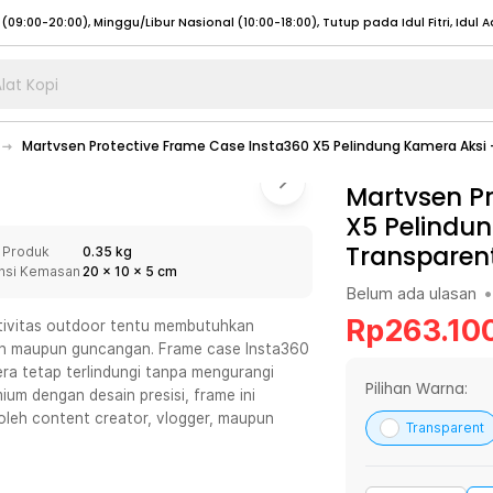
lat Kopi
umat (07:00 - 20:00), Sabtu - Minggu (08:00 - 20:00), Tutup pada Idul Fitri
Sele
Martvsen Protective Frame Case Insta360 X5 Pelindung Kamera Aksi
:00 - 20:00), Sabtu - Minggu/ Libur Nasional (08:00 - 17:00)
Selengkapnya
:00 - 20:00), Sabtu - Minggu/ Libur Nasional (08:00 - 17:00)
Martvsen Pr
Selengkapnya
X5 Pelindu
 (09:00-20:00), Minggu/Libur Nasional (12:00-20:00), Tutup pada Idul Fitri
Sele
Transparen
 Produk
0.35 kg
 (09:00-20:00), Minggu/Libur Nasional (12:00-20:00), Tutup pada Idul Fitri
Sele
nsi Kemasan
20
x
10
x
5
cm
Belum ada ulasan
•
Rp
263.10
tivitas outdoor tentu membutuhkan
ran maupun guncangan. Frame case Insta360
era tetap terlindungi tanpa mengurangi
umat (07:00 - 20:00), Sabtu - Minggu (08:00 - 20:00), Tutup pada Idul Fitri
Sele
Pilihan Warna:
um dengan desain presisi, frame ini
leh content creator, vlogger, maupun
:00 - 20:00), Sabtu - Minggu/ Libur Nasional (08:00 - 17:00)
Selengkapnya
Transparent
:00 - 20:00), Sabtu - Minggu/ Libur Nasional (08:00 - 17:00)
Selengkapnya