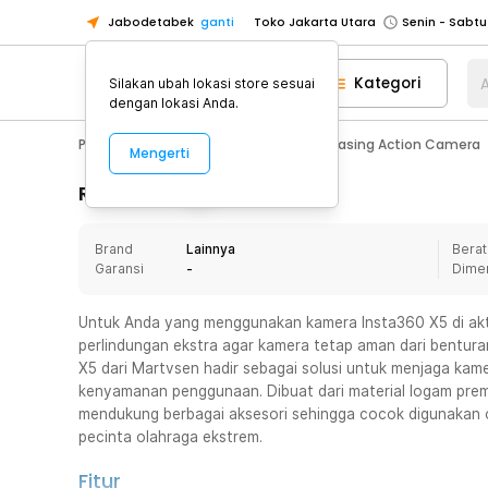
Jabodetabek
ganti
Toko Jakarta Utara
Toko Tangerang
Kategori
A
Silakan ubah lokasi store sesuai
Toko Cikupa
dengan lokasi Anda.
Pick n Go Jakarta Barat
Senin - J
Photography
Action Camera
Casing Action Camera
Mengerti
Pick n Go Bekasi
Senin - Jumat (08
Pick n Go Depok
Senin - Jumat (08
Rincian Produk
Toko Jakarta Pusat
Senin - Sabtu
Brand
Lainnya
Berat
Toko Jakarta Barat
Senin - Sabtu
Garansi
-
Dime
Toko Jakarta Utara
Toko Tangerang
Untuk Anda yang menggunakan kamera Insta360 X5 di ak
perlindungan ekstra agar kamera tetap aman dari bentu
Toko Cikupa
X5 dari Martvsen hadir sebagai solusi untuk menjaga kam
Pick n Go Jakarta Barat
Senin - J
kenyamanan penggunaan. Dibuat dari material logam premi
mendukung berbagai aksesori sehingga cocok digunakan o
Pick n Go Bekasi
Senin - Jumat (08
pecinta olahraga ekstrem.
Pick n Go Depok
Senin - Jumat (08
Fitur