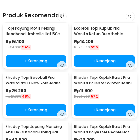
Cotton Cap - M60
Produk Rekomendasi
Topi Payung Motif Pelangi
Ecobros Topi Kupluk Pria
Headband Umbrella Hat 50cm
Wanita Katun Breathable
- W655
Winter Beanie Hat - EC001
Rp
16.100
Rp
13.200
Rp
34.900
54%
Rp
28.900
55%
+ Keranjang
+ Keranjang
Rhodey Topi Baseball Pria
Rhodey Topi Kupluk Rajut Pria
Wanita NYPD New York Jeans
Wanita Poliester Winter Beanie
Polyester Cap - S8R
Hat - R54
Rp
26.200
Rp
11.800
Rp
49.900
48%
Rp
26.900
57%
+ Keranjang
+ Keranjang
Rhodey Topi Jepang Mancing
Rhodey Topi Kupluk Rajut Pria
Anti UV Outdoor Fishing Hat
Wanita Polyester Beanie Hat
Nylon - MH011
Winter - EC002
Rp
43.500
Rp
20.200