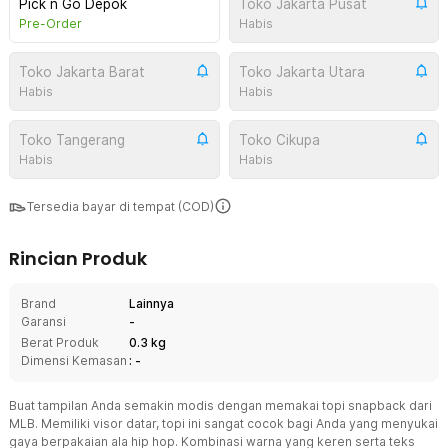
Pick n Go Depok
Toko Jakarta Pusat
Pre-Order
Habis
Toko Jakarta Barat
Toko Jakarta Utara
Habis
Habis
Toko Tangerang
Toko Cikupa
Habis
Habis
Tersedia bayar di tempat (COD)
Rincian Produk
Brand
Lainnya
Garansi
-
Berat Produk
0.3 kg
Dimensi Kemasan
: -
Buat tampilan Anda semakin modis dengan memakai topi snapback dari
MLB. Memiliki visor datar, topi ini sangat cocok bagi Anda yang menyukai
gaya berpakaian ala hip hop. Kombinasi warna yang keren serta teks