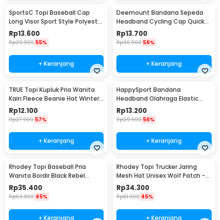
SportsC Topi Baseball Cap
Deemount Bandana Sepeda
Long Visor Sport Style Polyester
Headband Cycling Cap Quick
Cap - MZ87
Dry - 22019
Rp
13.600
Rp
13.700
Rp
29.900
55%
Rp
30.900
56%
+ Keranjang
+ Keranjang
TRUE Topi Kupluk Pria Wanita
HappySport Bandana
Kain Fleece Beanie Hat Winter
Headband Olahraga Elastic
- EC003
Sport Hairbands Yoga - A83
Rp
12.100
Rp
13.200
Rp
27.900
57%
Rp
29.900
56%
+ Keranjang
+ Keranjang
Rhodey Topi Baseball Pria
Rhodey Topi Trucker Jaring
Wanita Bordir Black Rebel
Mesh Hat Unisex Wolf Patch -
Katun Cap - MZ004
DH-YK
Rp
35.400
Rp
34.300
Rp
63.900
45%
Rp
61.900
45%
+ Keranjang
+ Keranjang