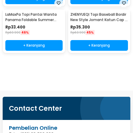
LaMaxPa Topi Pantai Wanita
ZHENYUEQI Topi Baseball Bordir
Panama Foldable Summer
New Style Jomant Katun Cap -
Beach Straw Hat 60cm -
MZ085
Rp
33.400
Rp
35.300
WJ9024
Rp
60.900
46%
Rp
63.900
45%
+ Keranjang
+ Keranjang
Beli Sekarang
Contact Center
Pembelian Online