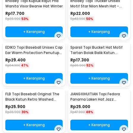
Rhodey Topi Kupluk Rajut Pria
Rhodey Topi Trucker Unisex
Wanita Visor Beanie Hat Winter
Motif Star Nilon Mesh Hat -
SMT-ZHL23
Rp
17.700
Rp
22.000
Rp
36.900
53%
Rp
43.900
50%
+ Keranjang
+ Keranjang
EDIKO Topi Baseball Unisex Cap
Sparsil Topi Bucket Hat Motif
Ear Warm Protection Penutup
Tartan Bolak Balik Katun
Telinga - K515
Poliester - BH58
Rp
29.400
Rp
17.300
Rp
54.900
47%
Rp
35.900
52%
+ Keranjang
+ Keranjang
FLB Topi Baseball Original The
JIANGXIHUITIAN Topi Fedora
Black Katun Retro Washed
Panama Laken Hat Jazz
Style Cap - F122
Classic Vintage - FS-219
Rp
25.900
Rp
25.000
Rp
36.900
30%
Rp
47.900
48%
+ Keranjang
+ Keranjang