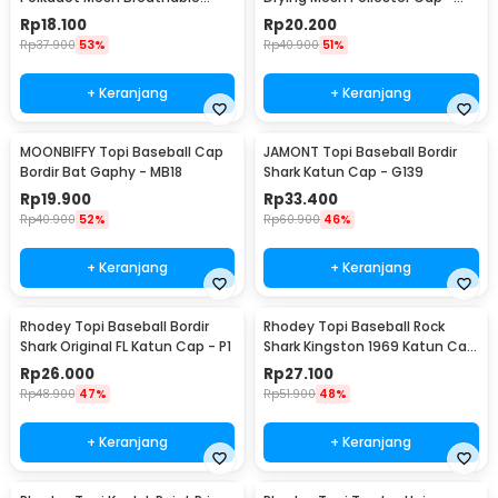
Katun Poliester - MZ237
QEWI
Rp
18.100
Rp
20.200
Rp
37.900
53%
Rp
40.900
51%
+ Keranjang
+ Keranjang
MOONBIFFY Topi Baseball Cap
JAMONT Topi Baseball Bordir
Bordir Bat Gaphy - MB18
Shark Katun Cap - G139
Rp
19.900
Rp
33.400
Rp
40.900
52%
Rp
60.900
46%
+ Keranjang
+ Keranjang
Rhodey Topi Baseball Bordir
Rhodey Topi Baseball Rock
Shark Original FL Katun Cap - P1
Shark Kingston 1969 Katun Cap
- F206
Rp
26.000
Rp
27.100
Rp
48.900
47%
Rp
51.900
48%
+ Keranjang
+ Keranjang