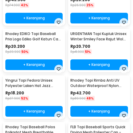
Rp
74.900
42%
Rp
26.900
25%
+ Keranjang
+ Keranjang
Rhodey EDIKO Topi Baseball
URGENTMAN Topi Kupluk Unisex
Pria Logo Ediko Golf Katun Cap
Winter Smiley Face Rajut Wol
Long Visor - RB68
Beanie Hat - NM-DS01
Rp
20.200
Rp
20.700
Rp
39.900
50%
Rp
41.900
51%
+ Keranjang
+ Keranjang
Yingrui Topi Fedora Unisex
Rhodey Topi Rimba Anti UV
Polyester Laken Hat Jazz
Outdoor Waterproof Nylon
Classic Vintage - M-58
Boonie Hat - AFS5
Rp
18.200
Rp
42.700
Rp
37.900
52%
Rp
80.900
48%
+ Keranjang
+ Keranjang
Rhodey Topi Baseball Polos
FLB Topi Baseball Sports Quick
Polkadot Mesh Breathable
Drying Mesh Poliester Cap -