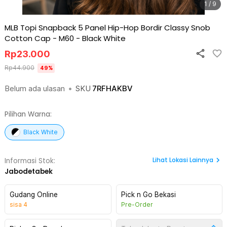
1 / 9
MLB Topi Snapback 5 Panel Hip-Hop Bordir Classy Snob
Cotton Cap - M60
-
Black White
Rp
23.000
Rp
44.900
49
%
Belum ada ulasan
•
SKU
7RFHAKBV
Pilihan Warna:
Black White
Lihat
Lokasi Lainnya
Informasi Stok:
Jabodetabek
Gudang Online
Pick n Go Bekasi
sisa
4
Pre-Order