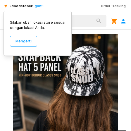
Jabodetabek
ganti
Order Tracking
Alat Kopi
Silakan ubah lokasi store sesuai
dengan lokasi Anda.
Mengerti