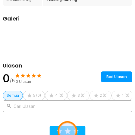
Kelengkapan Produk
Rincian yang Anda dapatkan untuk pembelian produk ini:
Galeri
1 x MrTiger Gunting Rambut Lurus Sasak Buffing Stainless Steel
4Cr13 - 440C
Ulasan
0
Beri Ulasan
/5
0
Ulasan
Semua
5
(
0
)
4
(
0
)
3
(
0
)
2
(
0
)
1
(
0
)
Cari Ulasan