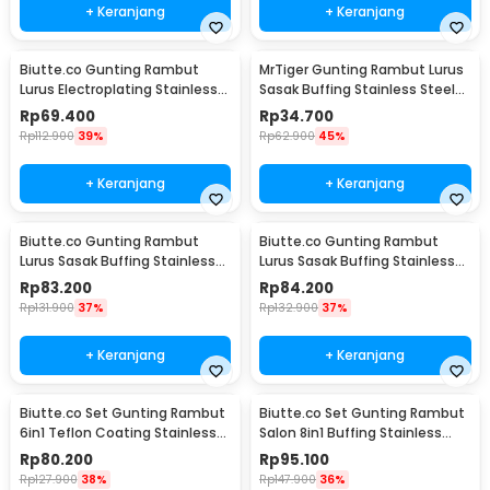
+ Keranjang
+ Keranjang
Biutte.co Gunting Rambut
MrTiger Gunting Rambut Lurus
Lurus Electroplating Stainless
Sasak Buffing Stainless Steel
Steel 4Cr13 - M132
4Cr13 Thinning 5.5 Inch - 440C
Rp
69.400
Rp
34.700
Rp
112.900
39%
Rp
62.900
45%
+ Keranjang
+ Keranjang
Biutte.co Gunting Rambut
Biutte.co Gunting Rambut
Lurus Sasak Buffing Stainless
Lurus Sasak Buffing Stainless
4Cr13 2 PCS 5.5 Inch - 440C
4Cr13 2 PCS 6 Inch - 440C
Rp
83.200
Rp
84.200
Rp
131.900
37%
Rp
132.900
37%
+ Keranjang
+ Keranjang
Biutte.co Set Gunting Rambut
Biutte.co Set Gunting Rambut
6in1 Teflon Coating Stainless
Salon 8in1 Buffing Stainless
Steel 4Cr13 - 440C
Steel 4Cr13 - 440C
Rp
80.200
Rp
95.100
Rp
127.900
38%
Rp
147.900
36%