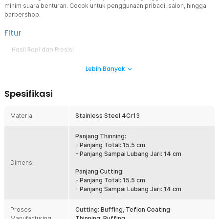
minim suara benturan. Cocok untuk penggunaan pribadi, salon, hingga
barbershop.
Fitur
Hasil Rapi dan Presisi
Hadir dengan dua varian tipe gunting, yakni cutting (standar) dan
Lebih Banyak
thinning (sasak). Cocok untuk menghasilkan potongan rambut rapi
apa pun gaya rambutnya.
Nyaman Digunakan Lama
Spesifikasi
Desain ergonomis dengan sandaran jari menjaga kontrol penuh.
Tidak mudah lelah meski digunakan dalam waktu lama.
Material
Stainless Steel 4Cr13
Kurangi Suara dan Benturan
Dilengkapi silencer untuk meredam suara dan benturan saat
Panjang Thinning:
digunakan. Potong rambut lebih tenang dan nyaman.
- Panjang Total: 15.5 cm
- Panjang Sampai Lubang Jari: 14 cm
Tetap Tajam, Lebih Awet
Dimensi
Material berkualitas dengan perlindungan ekstra. Tidak cepat
Panjang Cutting:
tumpul dan tetap nyaman digunakan dalam jangka panjang.
- Panjang Total: 15.5 cm
Cocok untuk Semua
- Panjang Sampai Lubang Jari: 14 cm
Siap pakai tanpa teknik rumit. Pilihan tepat untuk pemula hingga
profesional di salon atau barbershop.
Proses
Cutting: Buffing, Teflon Coating
Manufacturing
Thinning: Buffing