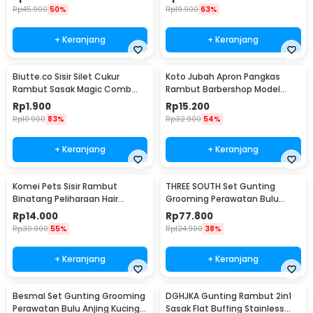
Rp
45.900
50%
Rp
19.900
63%
+ Keranjang
+ Keranjang
Biutte.co Sisir Silet Cukur
Koto Jubah Apron Pangkas
Rambut Sasak Magic Comb
Rambut Barbershop Model
Razor - WZ201
Payung 60 cm - 458
Rp
1.900
Rp
15.200
Rp
10.900
83%
Rp
32.900
54%
+ Keranjang
+ Keranjang
Komei Pets Sisir Rambut
THREE SOUTH Set Gunting
Binatang Peliharaan Hair
Grooming Perawatan Bulu
Removal Grooming Comb -
Anjing 5in1 - TS-5
Rp
14.000
Rp
77.800
T10
Rp
30.900
55%
Rp
124.900
38%
+ Keranjang
+ Keranjang
Besmal Set Gunting Grooming
DGHJKA Gunting Rambut 2in1
Perawatan Bulu Anjing Kucing
Sasak Flat Buffing Stainless