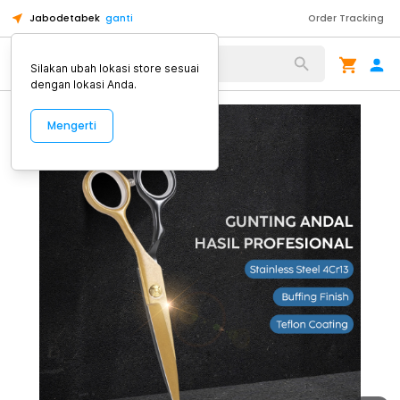
Jabodetabek
ganti
Order Tracking
Alat Kopi
Silakan ubah lokasi store sesuai
dengan lokasi Anda.
Mengerti