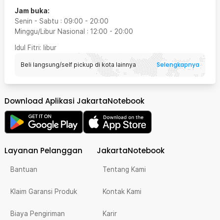
Jam buka:
Senin - Sabtu
:
09:00
-
20:00
Minggu/Libur Nasional
:
12:00
-
20:00
Idul Fitri
: libur
Selengkapnya
Beli langsung/self pickup di kota lainnya
Download Aplikasi JakartaNotebook
Layanan Pelanggan
JakartaNotebook
Bantuan
Tentang Kami
Klaim Garansi Produk
Kontak Kami
Biaya Pengiriman
Karir