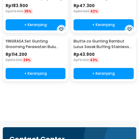
5in1 - 4CR
Steel 4Cr13 - DG-2
Rp
183.900
Rp
47.300
Rp
279.900
35%
Rp
80.900
42%
+ Keranjang
+ Keranjang
YINGRASA Set Gunting
Biutte.co Gunting Rambut
Grooming Perawatan Bulu
Lurus Sasak Buffing Stainless
Anjing 5in1 - 6CR
Steel 4Cr13 - N2
Rp
114.200
Rp
43.900
Rp
160.000
29%
Rp
75.900
43%
+ Keranjang
+ Keranjang
Beli Sekarang