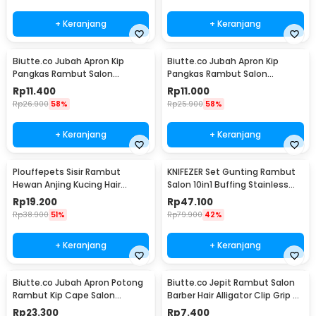
+ Keranjang
+ Keranjang
Biutte.co Jubah Apron Kip
Biutte.co Jubah Apron Kip
Pangkas Rambut Salon
Pangkas Rambut Salon
Barbershop Cape Nylon - WB03
Barbershop Cape - WB20
Rp
11.400
Rp
11.000
Rp
26.900
58%
Rp
25.900
58%
+ Keranjang
+ Keranjang
Plouffepets Sisir Rambut
KNIFEZER Set Gunting Rambut
Hewan Anjing Kucing Hair
Salon 10in1 Buffing Stainless
Removal Comb - AES0124
Steel 4Cr13 - MR4017
Rp
19.200
Rp
47.100
Rp
38.900
51%
Rp
79.900
42%
+ Keranjang
+ Keranjang
Biutte.co Jubah Apron Potong
Biutte.co Jepit Rambut Salon
Rambut Kip Cape Salon
Barber Hair Alligator Clip Grip 6
Barbershop Anti Air - WB04
PCS - L05
Rp
23.300
Rp
7.400