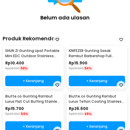
Belum ada ulasan
Produk Rekomendasi
SHUN ZI Gunting Lipat Portable
KNIFEZER Gunting Sasak
Mini EDC Outdoor Stainless
Rambut Barbershop Full
Steel 20Gr13 - FS-08
Stainless Steel - BHT002
Rp
10.400
Rp
15.900
Rp
24.900
59%
Rp
33.900
54%
+ Keranjang
+ Keranjang
Biutte.co Gunting Rambut
Biutte.co Gunting Rambut
Lurus Flat Cut Buffing Stainless
Lurus Teflon Coating Stainless
Steel 4Cr13 - BHT002
Steel 4Cr13 - CL-60
Rp
15.700
Rp
26.600
Rp
33.900
54%
Rp
50.900
48%
+ Keranjang
+ Keranjang