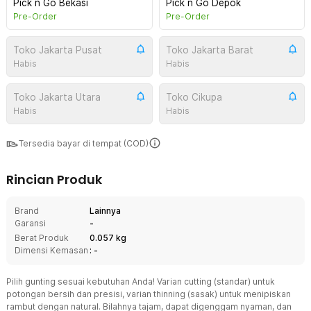
Pick n Go Bekasi
Pick n Go Depok
Pre-Order
Pre-Order
Toko Jakarta Pusat
Toko Jakarta Barat
Habis
Habis
Toko Jakarta Utara
Toko Cikupa
Habis
Habis
Tersedia bayar di tempat (COD)
Rincian Produk
Brand
Lainnya
Garansi
-
Berat Produk
0.057 kg
Dimensi Kemasan
: -
Pilih gunting sesuai kebutuhan Anda! Varian cutting (standar) untuk
potongan bersih dan presisi, varian thinning (sasak) untuk menipiskan
rambut dengan natural. Bilahnya tajam, dapat digenggam nyaman, dan