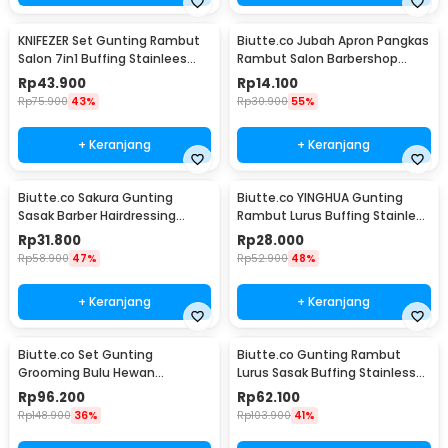
KNIFEZER Set Gunting Rambut
Biutte.co Jubah Apron Pangkas
Salon 7in1 Buffing Stainlees
Rambut Salon Barbershop
Steel 4Cr13 - BHT002
Cape - WB01
Rp
43.900
Rp
14.100
Rp
75.900
43%
Rp
30.900
55%
+ Keranjang
+ Keranjang
Biutte.co Sakura Gunting
Biutte.co YINGHUA Gunting
Sasak Barber Hairdressing
Rambut Lurus Buffing Stainless
Scissors 6 Inch - JFY-60
Steel 4Cr13 - CL-6
Rp
31.800
Rp
28.000
Rp
58.900
47%
Rp
52.900
48%
+ Keranjang
+ Keranjang
Biutte.co Set Gunting
Biutte.co Gunting Rambut
Grooming Bulu Hewan
Lurus Sasak Buffing Stainless
Peliharaan 4in1 - 62HRC
Steel 2 PCS - M1325
Rp
96.200
Rp
62.100
Rp
148.900
36%
Rp
103.900
41%