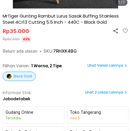
1 / 7
MrTiger Gunting Rambut Lurus Sasak Buffing Stainless
Steel 4Cr13 Cutting 5.5 Inch - 440C
-
Black Gold
Rp
35.000
Rp
62.900
45
%
Belum ada ulasan
•
SKU
7RHXK4BG
Lihat Varian Lainnya
Pilihan Varian:
1
Warna,
2 Tipe
Black Gold
Lihat
2
Lokasi Lainnya
Informasi Stok:
Jabodetabek
Gudang Online
Toko Tangerang
Tersedia
sisa
5