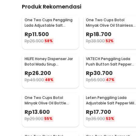
Produk Rekomendasi
One Two Cups Penggiling
One Two Cups Botol
Lada Adjustable Salt
Minyak Olive Oil Stainless
Pepper Mill Grinder 160ml -
Steel Platted 500ml -
Rp
11.500
Rp
18.700
M15996
OT50
Rp
26.900
Rp
38.900
58%
52%
HILIFE Honey Dispenser Jar
VKTECH Penggiling Lada
Botol Madu Sirup
Push Button Salt Pepper
Serbaguna 200ml - H1742
Mill Grinder 135ml - MG600
Rp
26.200
Rp
30.700
Rp
49.900
Rp
56.900
48%
47%
One Two Cups Botol
Leten Penggiling Lada
Minyak Olive Oil Bottle
Adjustable Salt Pepper Mill
Leak-Proof 300ml - KG57H
Grinder - 9179
Rp
13.600
Rp
17.700
Rp
29.900
Rp
36.900
55%
53%