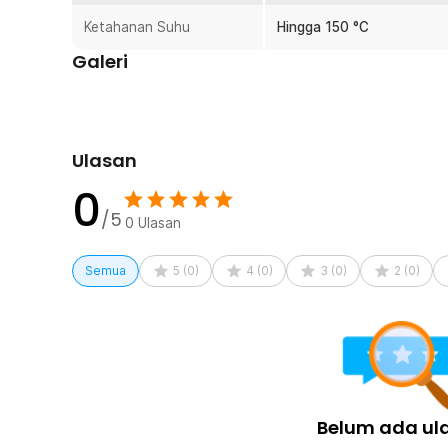
Rincian yang Anda dapatkan untuk pembelian produk ini
Ketahanan Suhu
Hingga 150 °C
1 x Noolim Toples Kaca Penyimpanan Makanan Kedap
Galeri
Ulasan
0
/5
0
Ulasan
Semua
5
(
0
)
4
(
0
)
3
(
0
)
2
(
0
)
Belum ada ul