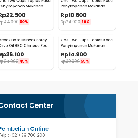
One Two Cups Toples Kaca
One Two Cups Toples Kaca
Penyimpanan Makanan
Penyimpanan Makanan
Cork Seal Storage Jar
Kedap Udara Storage Jar
Rp
22.500
Rp
10.600
500ml - E1
350ml - GH1270
Rp
44.900
Rp
24.900
50%
58%
Mcook Botol Minyak Spray
One Two Cups Toples Kaca
Olive Oil BBQ Chinese Food
Penyimpanan Makanan
210ml - M2194
Kedap Udara Glass Jar
Rp
36.100
Rp
14.900
410ml - GH1270
Rp
64.900
Rp
32.900
45%
55%
Contact Center
Pembelian Online
Telp : (021) 39 700 200