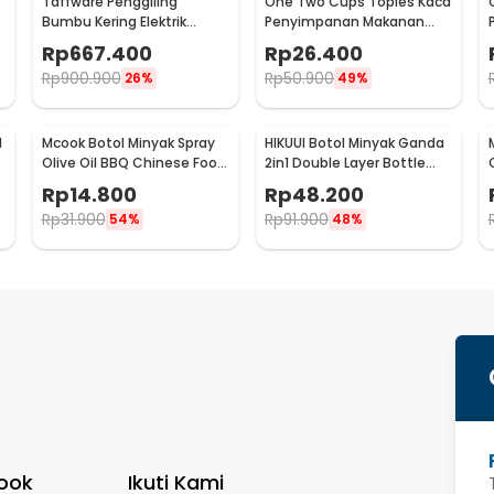
Taffware Penggiling
One Two Cups Toples Kaca
Bumbu Kering Elektrik
Penyimpanan Makanan
Spices Grinder 800g 2400W
Cork Seal Storage Jar
Rp
667.400
Rp
26.400
- HC-800Y
800ml - E1
Rp
900.900
Rp
50.900
26%
49%
l
Mcook Botol Minyak Spray
HIKUUI Botol Minyak Ganda
Olive Oil BBQ Chinese Food
2in1 Double Layer Bottle
200ml - M219
150ml - HI150
Rp
14.800
Rp
48.200
Rp
31.900
Rp
91.900
54%
48%
ook
Ikuti Kami