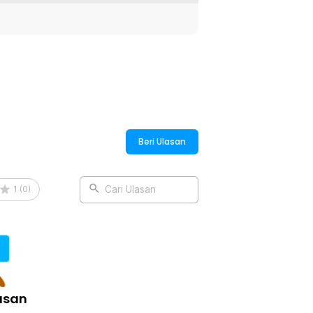
:
 Udara Storage Jar - HC102
Beri Ulasan
1
(
0
)
Cari Ulasan
asan