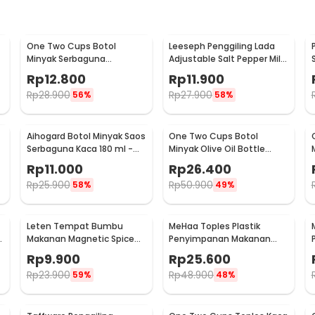
One Two Cups Botol
Leeseph Penggiling Lada
Minyak Serbaguna
Adjustable Salt Pepper Mill
Seasoning Glass Jar 630ml
Grinder 80ml - M1599
Rp
12.800
Rp
11.900
- CY180
Rp
28.900
Rp
27.900
56%
58%
Aihogard Botol Minyak Saos
One Two Cups Botol
Serbaguna Kaca 180 ml -
Minyak Olive Oil Bottle
A
CW192
Leak-proof 500ml - CW199
Rp
11.000
Rp
26.400
Rp
25.900
Rp
50.900
58%
49%
Leten Tempat Bumbu
MeHaa Toples Plastik
Makanan Magnetic Spice
Penyimpanan Makanan
Jar Container 1 PCS - C121
Kedap Udara Storage Jar
Rp
9.900
Rp
25.600
1.8L - YF0086
Rp
23.900
Rp
48.900
59%
48%