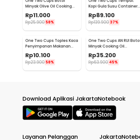
One Two Cups Botol
One Two Cups Tempat
Minyak Olive Oil Cooking
Kopi Gula Susu Container
Seasoning Bottle 500ml -
Stainless Steel 1.5L - MSS19
Rp
11.000
Rp
89.100
CW200
Rp
25.900
Rp
139.900
58%
37%
One Two Cups Toples Kaca
One Two Cups AN RUI Boto
Penyimpanan Makanan
Minyak Cooking Oil
Kedap Udara Storage Jar
Seasoning Bottle 550ml -
Rp
10.100
Rp
35.200
250ml - GH1270
YH-033
Rp
23.900
Rp
63.900
58%
45%
Download Aplikasi JakartaNotebook
Layanan Pelanggan
JakartaNoteb