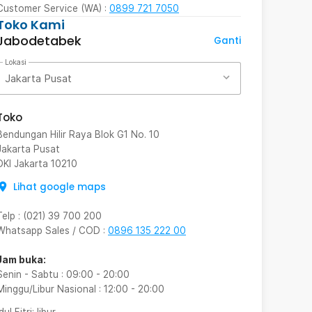
Customer Service (WA) :
0899 721 7050
Toko Kami
Jabodetabek
Ganti
Lokasi
Jakarta Pusat
Toko
Bendungan Hilir Raya Blok G1 No. 10
Jakarta Pusat
DKI Jakarta
10210
Lihat google maps
Telp
:
(021) 39 700 200
Whatsapp Sales / COD
:
0896 135 222 00
Jam buka:
Senin - Sabtu
:
09:00
-
20:00
Minggu/Libur Nasional
:
12:00
-
20:00
Idul Fitri
: libur