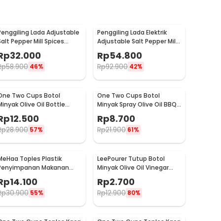
Penggiling Lada Adjustable
Penggiling Lada Elektrik
Salt Pepper Mill Spices
Adjustable Salt Pepper Mill
Grinder 60ml - CIQ
Grinder 100ml - 15CE7
Rp
32.000
Rp
54.800
Rp
58.900
Rp
92.900
46%
42%
One Two Cups Botol
One Two Cups Botol
Minyak Olive Oil Bottle
Minyak Spray Olive Oil BBQ
Leak-proof 300ml - CW199
Food 100ml - HEA-1075
Rp
12.500
Rp
8.700
Rp
28.900
Rp
21.900
57%
61%
MeHaa Toples Plastik
LeePourer Tutup Botol
Penyimpanan Makanan
Minyak Olive Oil Vinegar
Kedap Udara Storage Jar
Lock Plug Seal - HE131
Rp
14.100
Rp
2.700
700ml - YF0086
Rp
30.900
Rp
12.900
55%
80%