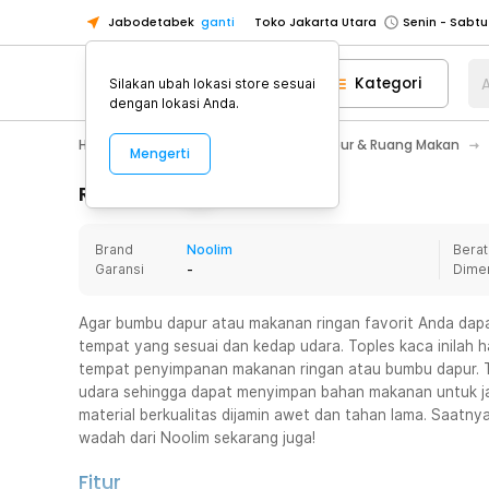
Jabodetabek
ganti
Toko Jakarta Utara
Toko Tangerang
Kategori
A
Silakan ubah lokasi store sesuai
Toko Cikupa
dengan lokasi Anda.
Pick n Go Jakarta Barat
Senin - J
Home Appliance
Perlengkapan Dapur & Ruang Makan
Mengerti
Pick n Go Bekasi
Senin - Jumat (08
Pick n Go Depok
Senin - Jumat (08
Rincian Produk
Toko Jakarta Pusat
Senin - Sabtu
Brand
Noolim
Berat
Toko Jakarta Barat
Senin - Sabtu
Garansi
-
Dime
Toko Jakarta Utara
Toko Tangerang
Agar bumbu dapur atau makanan ringan favorit Anda dap
tempat yang sesuai dan kedap udara. Toples kaca inilah
Toko Cikupa
tempat penyimpanan makanan ringan atau bumbu dapur. To
Pick n Go Jakarta Barat
Senin - J
udara sehingga dapat menyimpan bahan makanan untuk ja
material berkualitas dijamin awet dan tahan lama. Saatny
Pick n Go Bekasi
Senin - Jumat (08
wadah dari Noolim sekarang juga!
Pick n Go Depok
Senin - Jumat (08
Fitur