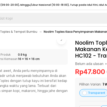
lat Kopi
umat (07:00 - 20:00), Sabtu - Minggu (08:00 - 20:00), Tutup pada Idul Fitri
Sele
Toples & Tempat Bumbu
Noolim Toples Kaca Penyimpanan Makanan 
:00 - 20:00), Sabtu - Minggu/ Libur Nasional (08:00 - 17:00)
Selengkapnya
:00 - 20:00), Sabtu - Minggu/ Libur Nasional (08:00 - 17:00)
Noolim Top
Selengkapnya
Makanan Ke
 (09:00-20:00), Minggu/Libur Nasional (12:00-20:00), Tutup pada Idul Fitri
Sele
HC102
-
Tra
 Produk
0.9 kg
 (09:00-20:00), Minggu/Libur Nasional (12:00-20:00), Tutup pada Idul Fitri
Sele
nsi Kemasan
16
x
16
x
16
cm
Belum ada ulasan
•
Rp
47.800
at awet, Anda perlu menyimpannya di
 hadir untuk menjawab kebutuhan Anda akan
ples dengan tutup kayu ini bersifat kedap
umat (07:00 - 20:00), Sabtu - Minggu (08:00 - 20:00), Tutup pada Idul Fitri
Sele
Pilihan Varian:
1
W
ngka waktu yang lama. Terbuat dari
a simpan kopi, makaroni, hingga jahe dengan
:00 - 20:00), Sabtu - Minggu/ Libur Nasional (08:00 - 17:00)
Selengkapnya
Transparent
:00 - 20:00), Sabtu - Minggu/ Libur Nasional (08:00 - 17:00)
Selengkapnya