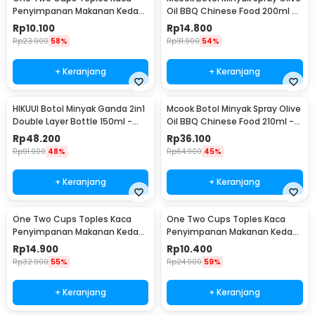
Penyimpanan Makanan Kedap
Oil BBQ Chinese Food 200ml -
Udara Storage Jar 250ml -
M219
Rp
10.100
Rp
14.800
GH1270
Rp
23.900
58%
Rp
31.900
54%
+ Keranjang
+ Keranjang
HIKUUI Botol Minyak Ganda 2in1
Mcook Botol Minyak Spray Olive
Double Layer Bottle 150ml -
Oil BBQ Chinese Food 210ml -
HI150
M2194
Rp
48.200
Rp
36.100
Rp
91.900
48%
Rp
64.900
45%
+ Keranjang
+ Keranjang
One Two Cups Toples Kaca
One Two Cups Toples Kaca
Penyimpanan Makanan Kedap
Penyimpanan Makanan Kedap
Udara Glass Jar 410ml - GH1270
Udara Glass Jar 280ml -
Rp
14.900
Rp
10.400
GH1270
Rp
32.900
55%
Rp
24.900
59%
+ Keranjang
+ Keranjang