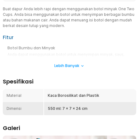
Buat dapur Anda lebih rapi dengan menggunakan botol minyak One Two
Cups. Anda bisa menggunakan botol untuk menyimpan berbagai bumbu
atau bahan makanan cair. Anda dapat menuang isi botol dengan mudah
berkat desain tutup yang modern.
Fitur
Botol Bumbu dan Minyak
Anda dapat menggunakan botol untuk menyimpan minyak, saus,
dan bahan makanan cair lainnya. Makanan Anda akan tersimpan
Lebih Banyak
dengan aman tanpa mengurangi kualitasnya.
Penutup Botol Mekanik
Spesifikasi
Sistem penutup botol yang akan otomatis terbuka saat Anda
memposisikan botol ke posisi menuang membuat botol cocok
digunakan untuk minyak. Minyak akan tertuang dengan mudah dan
Material
Kaca Borosilikat dan Plastik
Anda tidak akan mengotori tangan Anda.
Bahan Kaca Borosilikat
Dimensi
550 ml: 7 x 7 x 24 cm
Botol ini terbuat dari bahan kaca borosilikat sehingga Anda dapat
melihat isi botol dengan mudah. Pada bagian bodi terdapat satuan
ukur sehingga Anda bisa menakar penggunaan bahan makanan
Galeri
dengan lebih presisi.