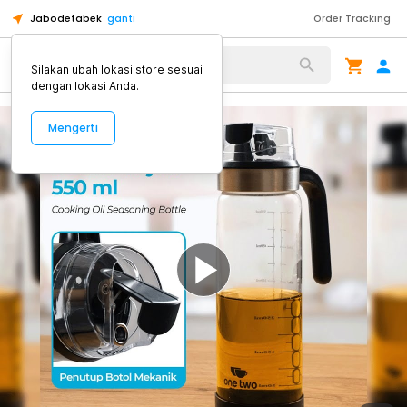
Jabodetabek
ganti
Order Tracking
Alat Kopi
Silakan ubah lokasi store sesuai
dengan lokasi Anda.
Mengerti