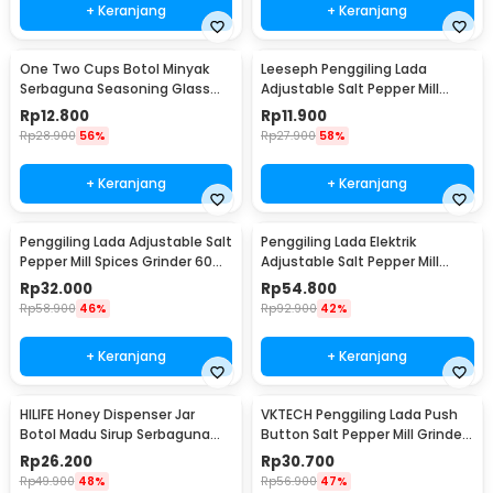
+ Keranjang
+ Keranjang
One Two Cups Botol Minyak
Leeseph Penggiling Lada
Serbaguna Seasoning Glass
Adjustable Salt Pepper Mill
Jar 630ml - CY180
Grinder 80ml - M1599
Rp
12.800
Rp
11.900
Rp
28.900
56%
Rp
27.900
58%
+ Keranjang
+ Keranjang
Penggiling Lada Adjustable Salt
Penggiling Lada Elektrik
Pepper Mill Spices Grinder 60ml
Adjustable Salt Pepper Mill
- CIQ
Grinder 100ml - 15CE7
Rp
32.000
Rp
54.800
Rp
58.900
46%
Rp
92.900
42%
+ Keranjang
+ Keranjang
HILIFE Honey Dispenser Jar
VKTECH Penggiling Lada Push
Botol Madu Sirup Serbaguna
Button Salt Pepper Mill Grinder
200ml - H1742
135ml - MG600A
Rp
26.200
Rp
30.700
Rp
49.900
48%
Rp
56.900
47%