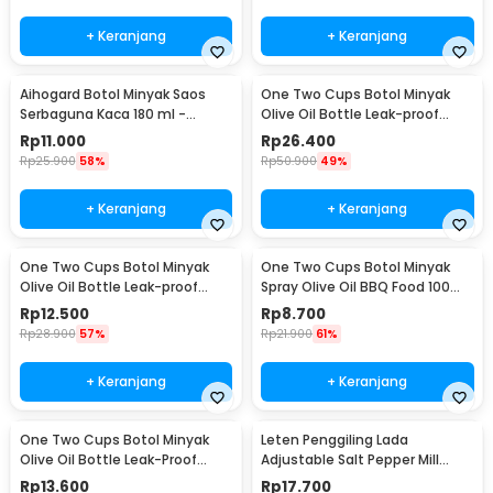
+ Keranjang
+ Keranjang
Aihogard Botol Minyak Saos
One Two Cups Botol Minyak
Serbaguna Kaca 180 ml -
Olive Oil Bottle Leak-proof
CW192
500ml - CW199
Rp
11.000
Rp
26.400
Rp
25.900
58%
Rp
50.900
49%
+ Keranjang
+ Keranjang
One Two Cups Botol Minyak
One Two Cups Botol Minyak
Olive Oil Bottle Leak-proof
Spray Olive Oil BBQ Food 100ml
300ml - CW199
- HEA-1075
Rp
12.500
Rp
8.700
Rp
28.900
57%
Rp
21.900
61%
+ Keranjang
+ Keranjang
One Two Cups Botol Minyak
Leten Penggiling Lada
Olive Oil Bottle Leak-Proof
Adjustable Salt Pepper Mill
300ml - KG57H
Grinder - 9179
Rp
13.600
Rp
17.700