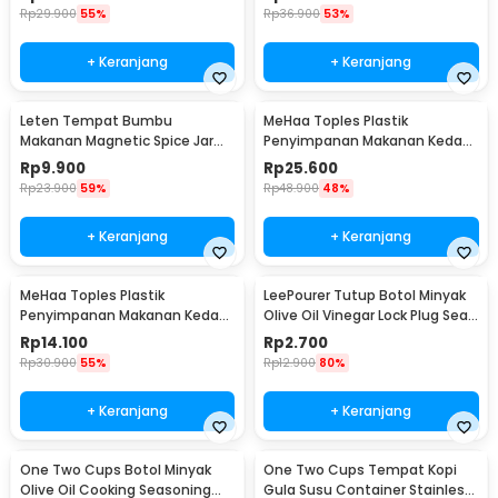
Rp
29.900
55%
Rp
36.900
53%
+ Keranjang
+ Keranjang
Leten Tempat Bumbu
MeHaa Toples Plastik
Makanan Magnetic Spice Jar
Penyimpanan Makanan Kedap
Container 1 PCS - C121
Udara Storage Jar 1.8L - YF0086
Rp
9.900
Rp
25.600
Rp
23.900
59%
Rp
48.900
48%
+ Keranjang
+ Keranjang
MeHaa Toples Plastik
LeePourer Tutup Botol Minyak
Penyimpanan Makanan Kedap
Olive Oil Vinegar Lock Plug Seal
Udara Storage Jar 700ml -
- HE131
Rp
14.100
Rp
2.700
YF0086
Rp
30.900
55%
Rp
12.900
80%
+ Keranjang
+ Keranjang
One Two Cups Botol Minyak
One Two Cups Tempat Kopi
Olive Oil Cooking Seasoning
Gula Susu Container Stainless