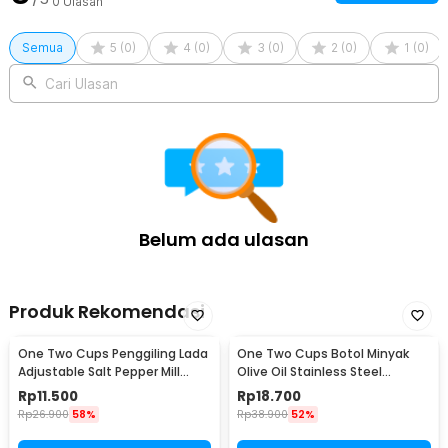
0
Ulasan
Semua
5
(
0
)
4
(
0
)
3
(
0
)
2
(
0
)
1
(
0
)
Cari Ulasan
Belum ada ulasan
Produk Rekomendasi
One Two Cups Penggiling Lada
One Two Cups Botol Minyak
Adjustable Salt Pepper Mill
Olive Oil Stainless Steel
Grinder 160ml - M15996
Platted 500ml - OT50
Rp
11.500
Rp
18.700
Rp
26.900
58%
Rp
38.900
52%