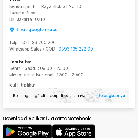
Bendungan Hilir Raya Blok G1 No. 10
Jakarta Pusat
DKI Jakarta
10210
Lihat google maps
Telp
:
(021) 39 700 200
Whatsapp Sales / COD
:
0896 135 222 00
Jam buka:
Senin - Sabtu
:
09:00
-
20:00
Minggu/Libur Nasional
:
12:00
-
20:00
Idul Fitri
: libur
Selengkapnya
Beli langsung/self pickup di kota lainnya
Download Aplikasi JakartaNotebook