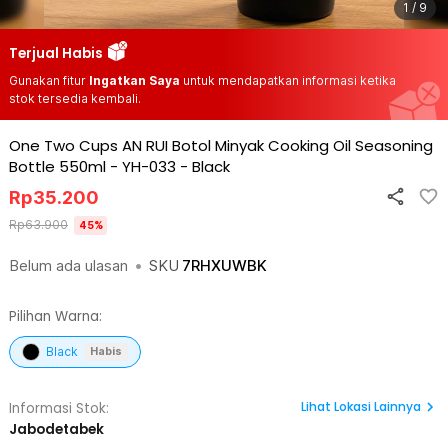
1 / 9
Terjual Habis
Gunakan fitur
Ingatkan Saya
untuk mendapatkan informasi ketika
stok tersedia kembali.
One Two Cups AN RUI Botol Minyak Cooking Oil Seasoning
Bottle 550ml - YH-033
-
Black
Rp
35.200
Rp
63.900
45
%
Belum ada ulasan
•
SKU
7RHXUWBK
Pilihan Warna:
Black
Habis
Lihat
Lokasi Lainnya
Informasi Stok:
Jabodetabek