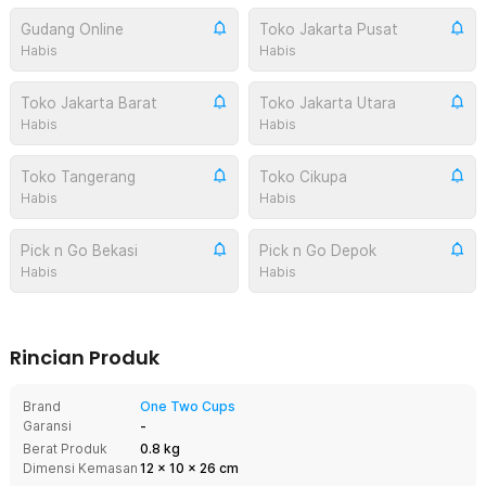
Gudang Online
Toko Jakarta Pusat
Habis
Habis
Toko Jakarta Barat
Toko Jakarta Utara
Habis
Habis
Toko Tangerang
Toko Cikupa
Habis
Habis
Pick n Go Bekasi
Pick n Go Depok
Habis
Habis
Rincian Produk
Brand
One Two Cups
Garansi
-
Berat Produk
0.8 kg
Dimensi Kemasan
12
x
10
x
26
cm