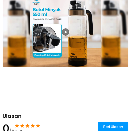
Kelengkapan Produk
Rincian yang Anda dapatkan untuk pembelian produk ini:
1 x One Two Cups AN RUI Botol Minyak Cooking Oil Seasoning
Bottle 550ml - YH-033
Ulasan
0
Beri Ulasan
/5