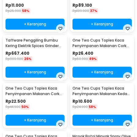
Bottle 500ml - CW200
Steel 1.5L - MSS19
Rp
11.000
Rp
89.100
Rp
25.900
58%
Rp
139.900
37%
+ Keranjang
+ Keranjang
Taffware Penggiling Bumbu
One Two Cups Toples Kaca
Kering Elektrik Spices Grinder
Penyimpanan Makanan Cork
800g 2400W - HC-800Y
Seal Storage Jar 800ml - E1
Rp
667.400
Rp
26.400
Rp
900.900
26%
Rp
50.900
49%
+ Keranjang
+ Keranjang
One Two Cups Toples Kaca
One Two Cups Toples Kaca
Penyimpanan Makanan Cork
Penyimpanan Makanan Kedap
Seal Storage Jar 500ml - E1
Udara Storage Jar 350ml -
Rp
22.500
Rp
10.600
GH1270
Rp
44.900
50%
Rp
24.900
58%
+ Keranjang
+ Keranjang
One Two Cups Toples Kaca
Mcook Botol Minyak Spray Olive