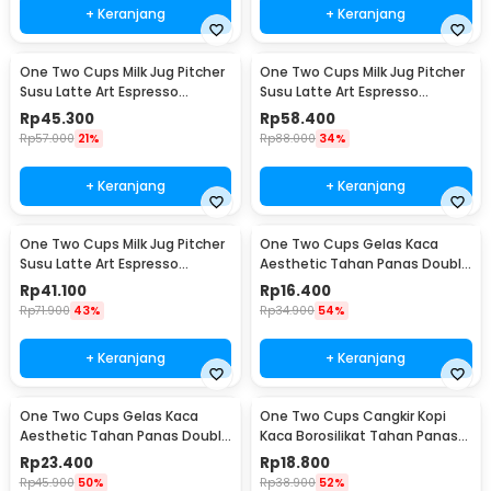
+ Keranjang
+ Keranjang
One Two Cups Milk Jug Pitcher
One Two Cups Milk Jug Pitcher
Susu Latte Art Espresso
Susu Latte Art Espresso
Stainless Steel 600ml - J068
Stainless Steel 900ml - J068
Rp
45.300
Rp
58.400
Rp
57.000
21%
Rp
88.000
34%
+ Keranjang
+ Keranjang
One Two Cups Milk Jug Pitcher
One Two Cups Gelas Kaca
Susu Latte Art Espresso
Aesthetic Tahan Panas Double
Stainless Steel 350ml - 10084
Wall Glass 250ml - PLY1704
Rp
41.100
Rp
16.400
Rp
71.900
43%
Rp
34.900
54%
+ Keranjang
+ Keranjang
One Two Cups Gelas Kaca
One Two Cups Cangkir Kopi
Aesthetic Tahan Panas Double
Kaca Borosilikat Tahan Panas
Wall Glass 433ml - PLY1704
Double Wall Cup 160ml
Rp
23.400
Rp
18.800
Rp
45.900
50%
Rp
38.900
52%