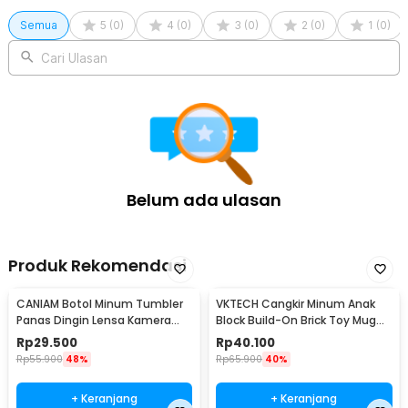
Kelengkapan Produk
Semua
5
(
0
)
4
(
0
)
3
(
0
)
2
(
0
)
1
(
0
)
Rincian yang Anda dapatkan untuk pembelian produk ini:
Cari Ulasan
1 x One Two Cups Gelas Kaca Aesthetic Kopi Teh Mountain
Shape Glass - KT010
Belum ada ulasan
Produk Rekomendasi
CANIAM Botol Minum Tumbler
VKTECH Cangkir Minum Anak
Panas Dingin Lensa Kamera
Block Build-On Brick Toy Mug
24-105mm 400ml
350ml - 936SN
Rp
29.500
Rp
40.100
Rp
55.900
48%
Rp
65.900
40%
+ Keranjang
+ Keranjang