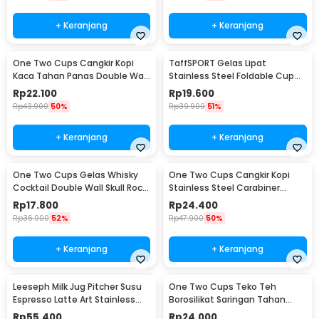
+ Keranjang
+ Keranjang
One Two Cups Cangkir Kopi
TaffSPORT Gelas Lipat
Kaca Tahan Panas Double Wall
Stainless Steel Foldable Cup
Cup 180ml - DOME240
Carabiner 240ml - F180
Rp
22.100
Rp
19.600
Rp
43.900
50%
Rp
39.900
51%
+ Keranjang
+ Keranjang
One Two Cups Gelas Whisky
One Two Cups Cangkir Kopi
Cocktail Double Wall Skull Rock
Stainless Steel Carabiner
Glass 150ml - SG-02
Camping Cup 220ml - C125
Rp
17.800
Rp
24.400
Rp
36.900
52%
Rp
47.900
50%
+ Keranjang
+ Keranjang
Leeseph Milk Jug Pitcher Susu
One Two Cups Teko Teh
Espresso Latte Art Stainless
Borosilikat Saringan Tahan
Steel 600ml - L-2016
Panas Teapot 500ml - TP-757
Rp
55.400
Rp
24.000