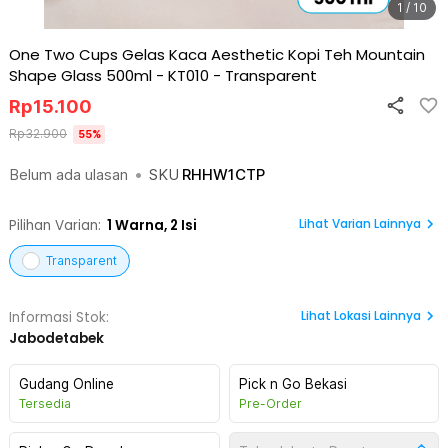
1 / 10
One Two Cups Gelas Kaca Aesthetic Kopi Teh Mountain
Shape Glass 500ml - KT010
-
Transparent
Rp
15.100
Rp
32.900
55
%
Belum ada ulasan
•
SKU
RHHW1CTP
Lihat Varian Lainnya
Pilihan Varian:
1
Warna,
2 Isi
Transparent
Lihat
Lokasi Lainnya
Informasi Stok:
Jabodetabek
Gudang Online
Pick n Go Bekasi
Tersedia
Pre-Order