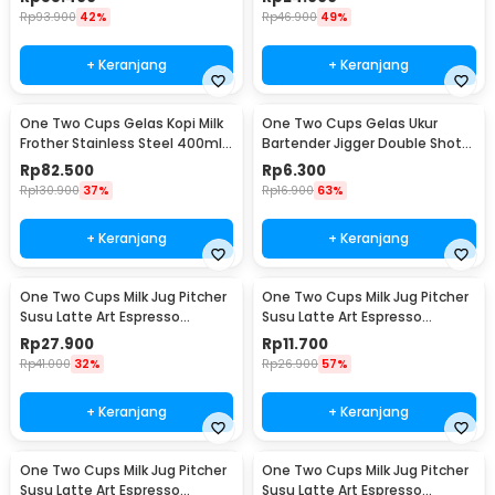
Rp
93.900
42%
Rp
46.900
49%
+ Keranjang
+ Keranjang
One Two Cups Gelas Kopi Milk
One Two Cups Gelas Ukur
Frother Stainless Steel 400ml -
Bartender Jigger Double Shot
WZ0011
15ml and 30ml - LE2
Rp
82.500
Rp
6.300
Rp
130.900
37%
Rp
16.900
63%
+ Keranjang
+ Keranjang
One Two Cups Milk Jug Pitcher
One Two Cups Milk Jug Pitcher
Susu Latte Art Espresso
Susu Latte Art Espresso
Stainless Steel 200ml - J068
Stainless Steel 1oz - S06HG
Rp
27.900
Rp
11.700
Rp
41.000
32%
Rp
26.900
57%
+ Keranjang
+ Keranjang
One Two Cups Milk Jug Pitcher
One Two Cups Milk Jug Pitcher
Susu Latte Art Espresso
Susu Latte Art Espresso