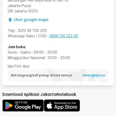
Bendungan Hilir Raya Blok G1 No. 10
Jakarta Pusat
DKI Jakarta
10210
Lihat google maps
Telp
:
(021) 39 700 200
Whatsapp Sales / COD
:
0896 135 222 00
Jam buka:
Senin - Sabtu
:
09:00
-
20:00
Minggu/Libur Nasional
:
12:00
-
20:00
Idul Fitri
: libur
Selengkapnya
Beli langsung/self pickup di kota lainnya
Download Aplikasi JakartaNotebook