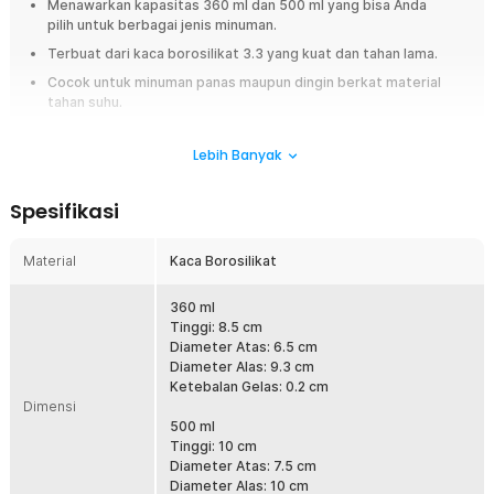
Menawarkan kapasitas 360 ml dan 500 ml yang bisa Anda
pilih untuk berbagai jenis minuman.
Terbuat dari kaca borosilikat 3.3 yang kuat dan tahan lama.
Cocok untuk minuman panas maupun dingin berkat material
tahan suhu.
Tidak menyerap bau maupun rasa sehingga nyaman digunakan
sehari-hari.
Lebih Banyak
Overview
Spesifikasi
Hadirkan nuansa alam dalam setiap tegukan dengan gelas kaca
Mountain Shape dari One Two Cups. Desain unik menyerupai siluet
Material
Kaca Borosilikat
gunung di bagian dalam gelas menciptakan tampilan minuman yang lebih
artistik dan estetik. Terbuat dari kaca borosilikat berkualitas tinggi, gelas
ini tahan terhadap perubahan suhu sehingga aman digunakan untuk
360 ml
minuman panas maupun dingin.
Tinggi: 8.5 cm
Diameter Atas: 6.5 cm
Fitur
Diameter Alas: 9.3 cm
Ketebalan Gelas: 0.2 cm
Mountain Shape Unik dan Estetik
Dimensi
500 ml
Bagian dalam gelas membentuk siluet gunung yang memberikan
Tinggi: 10 cm
efek visual menarik saat diisi minuman. Ketika dituangkan kopi, teh,
Diameter Atas: 7.5 cm
atau jus, cairan akan mengikuti kontur gunung sehingga tampak
Diameter Alas: 10 cm
seperti lanskap alami. Cocok untuk Anda yang menyukai produk