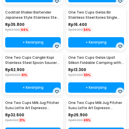
Cocktail Shaker Bartender
One Two Cups Gelas Bir
Japanese Style Stainless Steel
Stainless Steel Korea Single
200ml
Wall Glass 180ml - J070
Rp
35.800
Rp
16.400
Rp
63.900
44%
Rp
34.900
54%
+ Keranjang
+ Keranjang
One Two Cups Cangkir Kopi
One Two Cups Gelas Lipat
Stainless Steel Spoon Saucer
Silikon Foldable Camping with
Cup 120ml - 201
Strap 200ml - F120
Rp
62.900
Rp
13.300
Rp
104.900
41%
Rp
29.900
56%
+ Keranjang
+ Keranjang
One Two Cups Milk Jug Pitcher
One Two Cups Milk Jug Pitcher
Susu Latte Art Espresso
Susu Latte Art Espresso
Stainless Steel 350ml - J068
Stainless Steel 150ml - J068
Rp
32.600
Rp
25.900
Rp
41.000
21%
Rp
49.900
49%