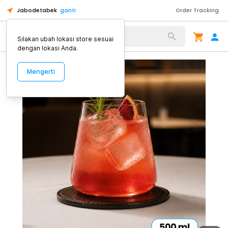
Jabodetabek
ganti
Order Tracking
Alat Kopi
Silakan ubah lokasi store sesuai
dengan lokasi Anda.
Mengerti