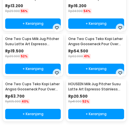
Stainless Steel 1.5oz - S06HG
Stainless Steel 3oz - S06HG
Rp
13.200
Rp
16.200
Rp
29.900
56%
Rp
34.900
54%
+ Keranjang
+ Keranjang
One Two Cups Milk Jug Pitcher
One Two Cups Teko Kopi Leher
Susu Latte Art Espresso
Angsa Gooseneck Pour Over
Stainless Steel 5oz - S06HG
Drip Kettle 250ml - AA049
Rp
19.500
Rp
54.500
Rp
39.900
52%
Rp
92.000
41%
+ Keranjang
+ Keranjang
One Two Cups Teko Kopi Leher
HOUSEEN Milk Jug Pitcher Susu
Angsa Gooseneck Pour Over
Latte Art Espresso Stainless
Drip Kettle 350ml - AA049
Steel 55ml - DL060
Rp
63.700
Rp
20.500
Rp
105.000
40%
Rp
41.900
52%
+ Keranjang
+ Keranjang