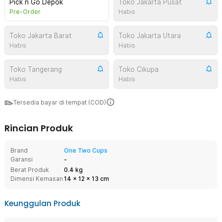
Pick n Go Depok
Toko Jakarta Pusat
Pre-Order
Habis
Toko Jakarta Barat
Toko Jakarta Utara
Habis
Habis
Toko Tangerang
Toko Cikupa
Habis
Habis
Tersedia bayar di tempat (COD)
Rincian Produk
Brand
One Two Cups
Garansi
-
Berat Produk
0.4 kg
Dimensi Kemasan
14
x
12
x
13
cm
Keunggulan Produk